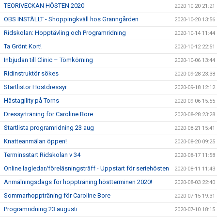
TEORIVECKAN HÖSTEN 2020
2020-10-20 21:21
OBS INSTÄLLT - Shoppingkväll hos Granngården
2020-10-20 13:56
Ridskolan: Hopptävling och Programridning
2020-10-14 11:44
Ta Grönt Kort!
2020-10-12 22:51
Inbjudan till Clinic – Tömkörning
2020-10-06 13:44
Ridinstruktör sökes
2020-09-28 23:38
Startlistor Höstdressyr
2020-09-18 12:12
Hästagility på Torns
2020-09-06 15:55
Dressyrträning för Caroline Bore
2020-08-28 23:28
Startlista programridning 23 aug
2020-08-21 15:41
Knatteanmälan öppen!
2020-08-20 09:25
Terminsstart Ridskolan v 34
2020-08-17 11:58
Online lagledar/föreläsningsträff - Uppstart för seriehösten
2020-08-11 11:43
Anmälningsdags för hoppträning höstterminen 2020!
2020-08-03 22:40
Sommarhoppträning för Caroline Bore
2020-07-15 19:31
Programridning 23 augusti
2020-07-10 18:15