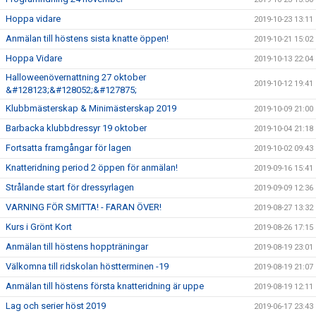
Hoppa vidare
2019-10-23 13:11
Anmälan till höstens sista knatte öppen!
2019-10-21 15:02
Hoppa Vidare
2019-10-13 22:04
Halloweenövernattning 27 oktober
2019-10-12 19:41
&#128123;&#128052;&#127875;
Klubbmästerskap & Minimästerskap 2019
2019-10-09 21:00
Barbacka klubbdressyr 19 oktober
2019-10-04 21:18
Fortsatta framgångar för lagen
2019-10-02 09:43
Knatteridning period 2 öppen för anmälan!
2019-09-16 15:41
Strålande start för dressyrlagen
2019-09-09 12:36
VARNING FÖR SMITTA! - FARAN ÖVER!
2019-08-27 13:32
Kurs i Grönt Kort
2019-08-26 17:15
Anmälan till höstens hoppträningar
2019-08-19 23:01
Välkomna till ridskolan höstterminen -19
2019-08-19 21:07
Anmälan till höstens första knatteridning är uppe
2019-08-19 12:11
Lag och serier höst 2019
2019-06-17 23:43