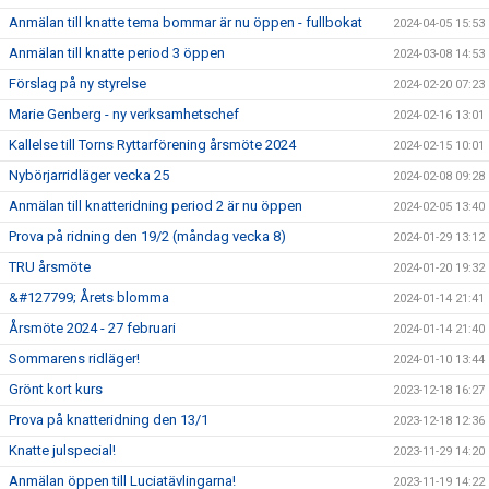
Anmälan till knatte tema bommar är nu öppen - fullbokat
2024-04-05 15:53
Anmälan till knatte period 3 öppen
2024-03-08 14:53
Förslag på ny styrelse
2024-02-20 07:23
Marie Genberg - ny verksamhetschef
2024-02-16 13:01
Kallelse till Torns Ryttarförening årsmöte 2024
2024-02-15 10:01
Nybörjarridläger vecka 25
2024-02-08 09:28
Anmälan till knatteridning period 2 är nu öppen
2024-02-05 13:40
Prova på ridning den 19/2 (måndag vecka 8)
2024-01-29 13:12
TRU årsmöte
2024-01-20 19:32
&#127799; Årets blomma
2024-01-14 21:41
Årsmöte 2024 - 27 februari
2024-01-14 21:40
Sommarens ridläger!
2024-01-10 13:44
Grönt kort kurs
2023-12-18 16:27
Prova på knatteridning den 13/1
2023-12-18 12:36
Knatte julspecial!
2023-11-29 14:20
Anmälan öppen till Luciatävlingarna!
2023-11-19 14:22