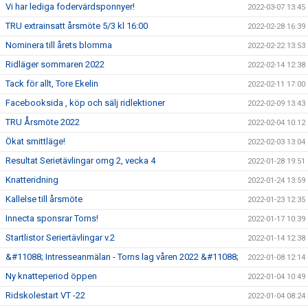
Vi har lediga fodervärdsponnyer!
2022-03-07 13:45
TRU extrainsatt årsmöte 5/3 kl 16:00
2022-02-28 16:39
Nominera till årets blomma
2022-02-22 13:53
Ridläger sommaren 2022
2022-02-14 12:38
Tack för allt, Tore Ekelin
2022-02-11 17:00
Facebooksida , köp och sälj ridlektioner
2022-02-09 13:43
TRU Årsmöte 2022
2022-02-04 10:12
Ökat smittläge!
2022-02-03 13:04
Resultat Serietävlingar omg 2, vecka 4
2022-01-28 19:51
Knatteridning
2022-01-24 13:59
Kallelse till årsmöte
2022-01-23 12:35
Innecta sponsrar Torns!
2022-01-17 10:39
Startlistor Seriertävlingar v.2
2022-01-14 12:38
&#11088; Intresseanmälan - Torns lag våren 2022 &#11088;
2022-01-08 12:14
Ny knatteperiod öppen
2022-01-04 10:49
Ridskolestart VT -22
2022-01-04 08:24