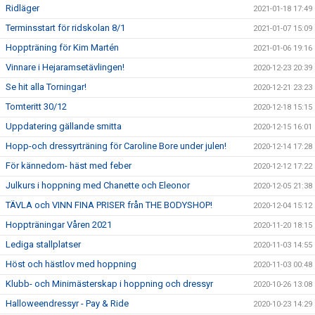
Ridläger
2021-01-18 17:49
Terminsstart för ridskolan 8/1
2021-01-07 15:09
Hoppträning för Kim Martén
2021-01-06 19:16
Vinnare i Hejaramsetävlingen!
2020-12-23 20:39
Se hit alla Torningar!
2020-12-21 23:23
Tomteritt 30/12
2020-12-18 15:15
Uppdatering gällande smitta
2020-12-15 16:01
Hopp-och dressyrträning för Caroline Bore under julen!
2020-12-14 17:28
För kännedom- häst med feber
2020-12-12 17:22
Julkurs i hoppning med Chanette och Eleonor
2020-12-05 21:38
TÄVLA och VINN FINA PRISER från THE BODYSHOP!
2020-12-04 15:12
Hoppträningar Våren 2021
2020-11-20 18:15
Lediga stallplatser
2020-11-03 14:55
Höst och hästlov med hoppning
2020-11-03 00:48
Klubb- och Minimästerskap i hoppning och dressyr
2020-10-26 13:08
Halloweendressyr - Pay & Ride
2020-10-23 14:29