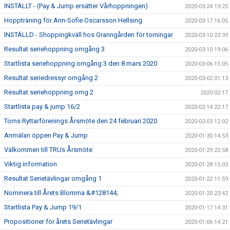
INSTÄLLT - (Pay & Jump ersätter Vårhoppningen)
2020-03-24 19:25
Hoppträning för Ann-Sofie Oscarsson Hellsing
2020-03-17 16:05
INSTÄLLD - Shoppingkväll hos Granngården för torningar
2020-03-10 23:39
Resultat seriehoppning omgång 3
2020-03-10 19:06
Startlista seriehoppning omgång 3 den 8 mars 2020
2020-03-06 15:05
Resultat seriedressyr omgång 2
2020-03-02 01:13
Resultat seriehoppning omg 2
2020-02-17
Startlista pay & jump 16/2
2020-02-14 22:17
Torns Ryttarförenings Årsmöte den 24 februari 2020
2020-02-03 12:02
Anmälan öppen Pay & Jump
2020-01-30 14:53
Välkommen till TRUs Årsmöte
2020-01-29 22:58
Viktig information
2020-01-28 15:03
Resultat Serietävlingar omgång 1
2020-01-22 11:59
Nominera till Årets Blomma &#128144;
2020-01-20 23:42
Startlista Pay & Jump 19/1
2020-01-17 14:31
Propositioner för årets Serietävlingar
2020-01-06 14:21