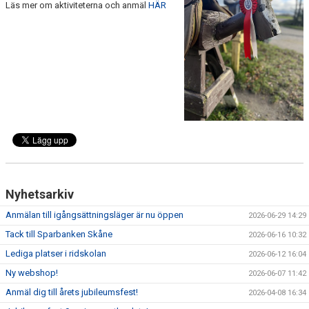
Läs mer om aktiviteterna och anmäl
HÄR
ANLÄGGNING
RIDHUSKALENDER
KONTAKT
BLI SPONSOR!
KLUBBSHOP
MEDLEMSKAP
Nyhetsarkiv
HIPPOCRATES
Anmälan till igångsättningsläger är nu öppen
2026-06-29 14:29
STÖTTA TORNS
Tack till Sparbanken Skåne
2026-06-16 10:32
Lediga platser i ridskolan
LEKTIONSPLANERING RIDSKOLA
2026-06-12 16:04
Ny webshop!
2026-06-07 11:42
Anmäl dig till årets jubileumsfest!
2026-04-08 16:34