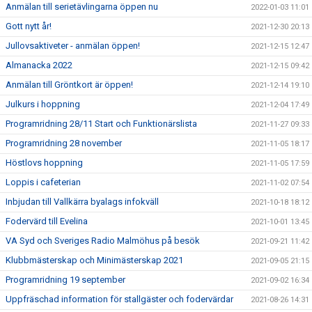
Anmälan till serietävlingarna öppen nu
2022-01-03 11:01
Gott nytt år!
2021-12-30 20:13
Jullovsaktiveter - anmälan öppen!
2021-12-15 12:47
Almanacka 2022
2021-12-15 09:42
Anmälan till Gröntkort är öppen!
2021-12-14 19:10
Julkurs i hoppning
2021-12-04 17:49
Programridning 28/11 Start och Funktionärslista
2021-11-27 09:33
Programridning 28 november
2021-11-05 18:17
Höstlovs hoppning
2021-11-05 17:59
Loppis i cafeterian
2021-11-02 07:54
Inbjudan till Vallkärra byalags infokväll
2021-10-18 18:12
Fodervärd till Evelina
2021-10-01 13:45
VA Syd och Sveriges Radio Malmöhus på besök
2021-09-21 11:42
Klubbmästerskap och Minimästerskap 2021
2021-09-05 21:15
Programridning 19 september
2021-09-02 16:34
Uppfräschad information för stallgäster och fodervärdar
2021-08-26 14:31