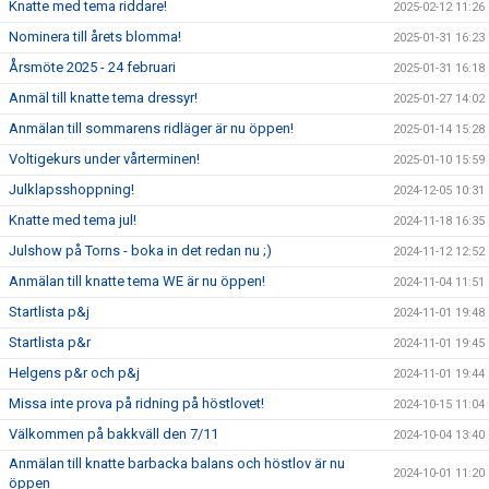
Knatte med tema riddare!
2025-02-12 11:26
Nominera till årets blomma!
2025-01-31 16:23
Årsmöte 2025 - 24 februari
2025-01-31 16:18
Anmäl till knatte tema dressyr!
2025-01-27 14:02
Anmälan till sommarens ridläger är nu öppen!
2025-01-14 15:28
Voltigekurs under vårterminen!
2025-01-10 15:59
Julklapsshoppning!
2024-12-05 10:31
Knatte med tema jul!
2024-11-18 16:35
Julshow på Torns - boka in det redan nu ;)
2024-11-12 12:52
Anmälan till knatte tema WE är nu öppen!
2024-11-04 11:51
Startlista p&j
2024-11-01 19:48
Startlista p&r
2024-11-01 19:45
Helgens p&r och p&j
2024-11-01 19:44
Missa inte prova på ridning på höstlovet!
2024-10-15 11:04
Välkommen på bakkväll den 7/11
2024-10-04 13:40
Anmälan till knatte barbacka balans och höstlov är nu
2024-10-01 11:20
öppen