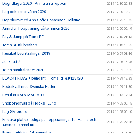
Dagridläger 2020 - Anmälan är öppen
2019-12-30 20:33
Lag och serier våren 2020
2019-12-30 19:51
Hoppkurs med Ann-Sofie Oscarsson Hellsing
2019-12-25 15:25
Anmälan hoppträning vårterminen 2020
2019-12-20 02:19
Pay & Jump på Torns RF!
2019-12-15 21:43
Torns RF Klubbshop
2019-12-13 15:55
Resultat Luciatävlingar 2019
2019-12-09 01:46
Jul-knatte!
2019-12-06 15:05
Torns hästkalender 2020
2019-12-02 15:15
BLACK FRIDAY = pengar till Torns RF &#128420;
2019-11-29 12:23
Foderkväll med Svenska Foder
2019-11-29 11:30
Resultat KM & MM 16-17/11
2019-11-13 17:04
Shoppingkväll på Hööks i Lund
2019-11-05 00:15
Lag-SM brons!
2019-11-05 00:10
Enstaka platser lediga på hoppträningar för Hanna och
2019-10-25 22:08
Aminda - anmäl nu
Programridning 24 november
2019-10-23 13:30