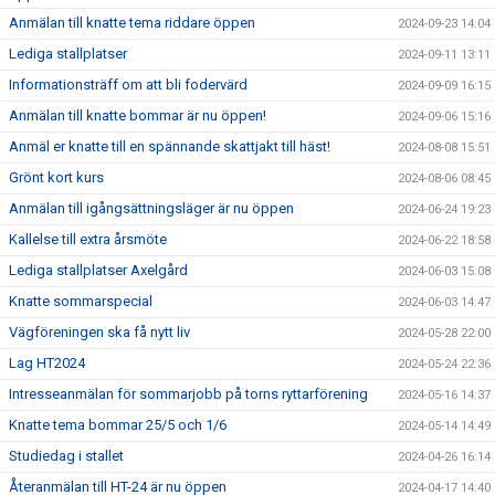
Anmälan till knatte tema riddare öppen
2024-09-23 14:04
Lediga stallplatser
2024-09-11 13:11
Informationsträff om att bli fodervärd
2024-09-09 16:15
Anmälan till knatte bommar är nu öppen!
2024-09-06 15:16
Anmäl er knatte till en spännande skattjakt till häst!
2024-08-08 15:51
Grönt kort kurs
2024-08-06 08:45
Anmälan till igångsättningsläger är nu öppen
2024-06-24 19:23
Kallelse till extra årsmöte
2024-06-22 18:58
Lediga stallplatser Axelgård
2024-06-03 15:08
Knatte sommarspecial
2024-06-03 14:47
Vägföreningen ska få nytt liv
2024-05-28 22:00
Lag HT2024
2024-05-24 22:36
Intresseanmälan för sommarjobb på torns ryttarförening
2024-05-16 14:37
Knatte tema bommar 25/5 och 1/6
2024-05-14 14:49
Studiedag i stallet
2024-04-26 16:14
Återanmälan till HT-24 är nu öppen
2024-04-17 14:40