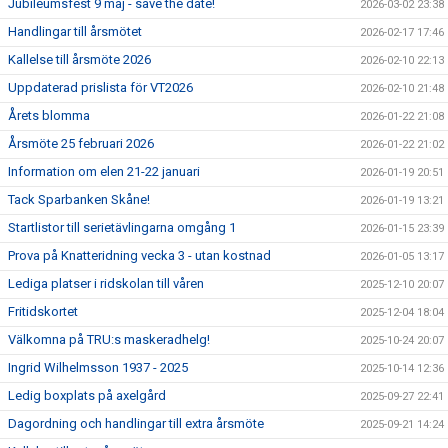
Jubileumsfest 9 maj - save the date!
2026-03-02 23:38
Handlingar till årsmötet
2026-02-17 17:46
Kallelse till årsmöte 2026
2026-02-10 22:13
Uppdaterad prislista för VT2026
2026-02-10 21:48
Årets blomma
2026-01-22 21:08
Årsmöte 25 februari 2026
2026-01-22 21:02
Information om elen 21-22 januari
2026-01-19 20:51
Tack Sparbanken Skåne!
2026-01-19 13:21
Startlistor till serietävlingarna omgång 1
2026-01-15 23:39
Prova på Knatteridning vecka 3 - utan kostnad
2026-01-05 13:17
Lediga platser i ridskolan till våren
2025-12-10 20:07
Fritidskortet
2025-12-04 18:04
Välkomna på TRU:s maskeradhelg!
2025-10-24 20:07
Ingrid Wilhelmsson 1937 - 2025
2025-10-14 12:36
Ledig boxplats på axelgård
2025-09-27 22:41
Dagordning och handlingar till extra årsmöte
2025-09-21 14:24