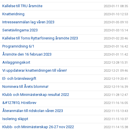
Kallelse till TRU årsmöte
2023-01-11 08:35
Knatteridning
2023-01-10 12:53
Intresseanmälan lag våren 2023
2023-01-05 09:10
Serietävlingarna 2023
2023-01-03 15:14
Kallelse till Torns Ryttarförening årsmöte 2023
2023-01-02 20:46
Programridning 6/1
2023-01-01 16:42
Årsmöte den 16 februari 2023
2023-01-01 11:42
Anläggningskort
2022-12-28 15:31
Vi uppdaterar knatteridningen till våren!
2022-12-21 09:46
El- och bränsleavgift
2022-12-19 20:41
Nominera till Årets blomma!
2022-12-19 16:39
Klubb och Minimästerskap resultat 2022
2022-11-28 12:47
&#127810; Höstbrev
2022-11-16 16:05
Återanmälan till ridskolan våren 2023
2022-11-15 13:43
Isolering släppt
2022-11-15 10:37
Klubb- och Minimästerskap 26-27 nov 2022
2022-11-14 15:38