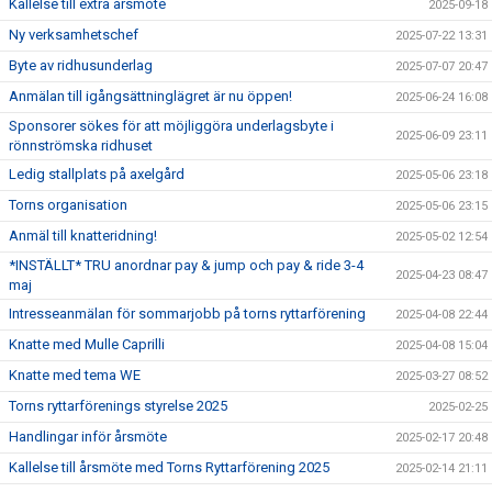
Kallelse till extra årsmöte
2025-09-18
Ny verksamhetschef
2025-07-22 13:31
Byte av ridhusunderlag
2025-07-07 20:47
Anmälan till igångsättninglägret är nu öppen!
2025-06-24 16:08
Sponsorer sökes för att möjliggöra underlagsbyte i
2025-06-09 23:11
rönnströmska ridhuset
Ledig stallplats på axelgård
2025-05-06 23:18
Torns organisation
2025-05-06 23:15
Anmäl till knatteridning!
2025-05-02 12:54
*INSTÄLLT* TRU anordnar pay & jump och pay & ride 3-4
2025-04-23 08:47
maj
Intresseanmälan för sommarjobb på torns ryttarförening
2025-04-08 22:44
Knatte med Mulle Caprilli
2025-04-08 15:04
Knatte med tema WE
2025-03-27 08:52
Torns ryttarförenings styrelse 2025
2025-02-25
Handlingar inför årsmöte
2025-02-17 20:48
Kallelse till årsmöte med Torns Ryttarförening 2025
2025-02-14 21:11