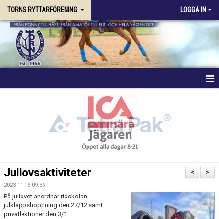
TORNS RYTTARFÖRENING
LOGGA IN
HEM
FÖRENINGEN
RIDSKOLAN
TRÄNING & KURSER
Jullovsaktiviteter
<
>
STALLPLATS
2023-11-16 09:36
På jullovet anordnar ridskolan
julklappshoppning den 27/12 samt
TÄVLING
privatlektioner den 3/1.