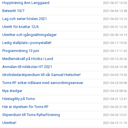
Hoppträning Ann Langgaard
2021-06-07 15:03
Betesritt 10/7
2021-06-04 13:38
Lag och serier hösten 2021
2021-06-03 15:10
Uteritt för knattar 12/6
2021-05-31 12:50
Uteritter och igångsättningsläger
2021-05-30 14:19
Ledig stallplats i ponnystallet!
2021-05-17 19:05
Programridning 13 juni
2021-05-17 11:45
Medlemskväll på Hööks i Lund
2021-05-10 20:26
Anmälan till ridskolan HT 2021
2021-05-04 10:38
Idrottsledarstipendium till vår Samuel Hielscher!
2021-05-03 19:30
Torns RF söker ridlärare med samordningsansvar
2021-04-23 09:08
Nya stadgar
2021-04-23 08:56
Hästagility på Torns
2021-04-21 12:47
Här är styrelsen för Torns RF
2021-04-20 21:00
Stipendium till Torns Ryttarförening
2021-04-20 15:01
Uteritter!
2021-04-15 11:10