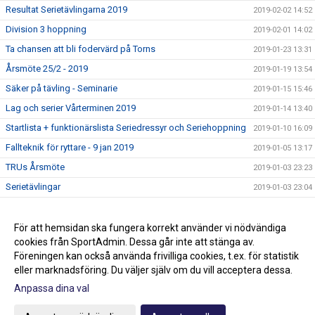
Resultat Serietävlingarna 2019
2019-02-02 14:52
Division 3 hoppning
2019-02-01 14:02
Ta chansen att bli fodervärd på Torns
2019-01-23 13:31
Årsmöte 25/2 - 2019
2019-01-19 13:54
Säker på tävling - Seminarie
2019-01-15 15:46
Lag och serier Vårterminen 2019
2019-01-14 13:40
Startlista + funktionärslista Seriedressyr och Seriehoppning
2019-01-10 16:09
Fallteknik för ryttare - 9 jan 2019
2019-01-05 13:17
TRUs Årsmöte
2019-01-03 23:23
Serietävlingar
2019-01-03 23:04
Hoppträning torsdagar VT-19
2018-12-15 13:15
Ledig stallplats i ponnystallet
För att hemsidan ska fungera korrekt använder vi nödvändiga
2018-12-14 16:43
cookies från SportAdmin. Dessa går inte att stänga av.
Klubbmästerskap och Minimästerskap 2018
2018-02-01 13:36
Föreningen kan också använda frivilliga cookies, t.ex. för statistik
eller marknadsföring. Du väljer själv om du vill acceptera dessa.
Anpassa dina val
Cookie-inställningar
Gå till Webbversion