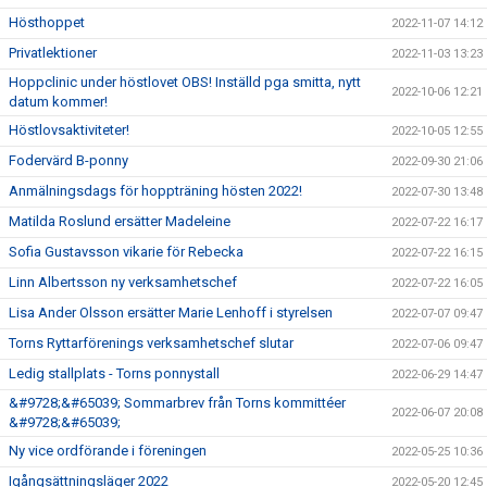
Hösthoppet
2022-11-07 14:12
Privatlektioner
2022-11-03 13:23
Hoppclinic under höstlovet OBS! Inställd pga smitta, nytt
2022-10-06 12:21
datum kommer!
Höstlovsaktiviteter!
2022-10-05 12:55
Fodervärd B-ponny
2022-09-30 21:06
Anmälningsdags för hoppträning hösten 2022!
2022-07-30 13:48
Matilda Roslund ersätter Madeleine
2022-07-22 16:17
Sofia Gustavsson vikarie för Rebecka
2022-07-22 16:15
Linn Albertsson ny verksamhetschef
2022-07-22 16:05
Lisa Ander Olsson ersätter Marie Lenhoff i styrelsen
2022-07-07 09:47
Torns Ryttarförenings verksamhetschef slutar
2022-07-06 09:47
Ledig stallplats - Torns ponnystall
2022-06-29 14:47
&#9728;&#65039; Sommarbrev från Torns kommittéer
2022-06-07 20:08
&#9728;&#65039;
Ny vice ordförande i föreningen
2022-05-25 10:36
Igångsättningsläger 2022
2022-05-20 12:45