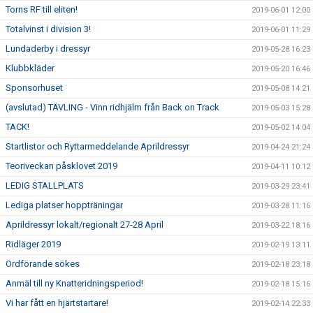
Torns RF till eliten!
2019-06-01 12:00
Totalvinst i division 3!
2019-06-01 11:29
Lundaderby i dressyr
2019-05-28 16:23
Klubbkläder
2019-05-20 16:46
Sponsorhuset
2019-05-08 14:21
(avslutad) TÄVLING - Vinn ridhjälm från Back on Track
2019-05-03 15:28
TACK!
2019-05-02 14:04
Startlistor och Ryttarmeddelande Aprildressyr
2019-04-24 21:24
Teoriveckan påsklovet 2019
2019-04-11 10:12
LEDIG STALLPLATS
2019-03-29 23:41
Lediga platser hoppträningar
2019-03-28 11:16
Aprildressyr lokalt/regionalt 27-28 April
2019-03-22 18:16
Ridläger 2019
2019-02-19 13:11
Ordförande sökes
2019-02-18 23:18
Anmäl till ny Knatteridningsperiod!
2019-02-18 15:16
Vi har fått en hjärtstartare!
2019-02-14 22:33