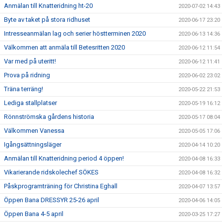
Anmälan till Knatteridning ht-20
2020-07-02 14:43
Byte av taket på stora ridhuset
2020-06-17 23:20
Intresseanmälan lag och serier höstterminen 2020
2020-06-13 14:36
Välkommen att anmäla till Betesritten 2020
2020-06-12 11:54
Var med på uteritt!
2020-06-12 11:41
Prova på ridning
2020-06-02 23:02
Träna terräng!
2020-05-22 21:53
Lediga stallplatser
2020-05-19 16:12
Rönnströmska gårdens historia
2020-05-17 08:04
Välkommen Vanessa
2020-05-05 17:06
Igångsättningsläger
2020-04-14 10:20
Anmälan till Knatteridning period 4 öppen!
2020-04-08 16:33
Vikarierande ridskolechef SÖKES
2020-04-08 16:32
Påskprogramträning för Christina Eghall
2020-04-07 13:57
Öppen Bana DRESSYR 25-26 april
2020-04-06 14:05
Öppen Bana 4-5 april
2020-03-25 17:27