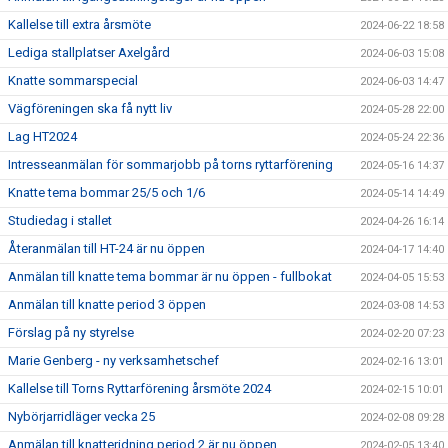
Kallelse till extra årsmöte
2024-06-22 18:58
Lediga stallplatser Axelgård
2024-06-03 15:08
Knatte sommarspecial
2024-06-03 14:47
Vägföreningen ska få nytt liv
2024-05-28 22:00
Lag HT2024
2024-05-24 22:36
Intresseanmälan för sommarjobb på torns ryttarförening
2024-05-16 14:37
Knatte tema bommar 25/5 och 1/6
2024-05-14 14:49
Studiedag i stallet
2024-04-26 16:14
Återanmälan till HT-24 är nu öppen
2024-04-17 14:40
Anmälan till knatte tema bommar är nu öppen - fullbokat
2024-04-05 15:53
Anmälan till knatte period 3 öppen
2024-03-08 14:53
Förslag på ny styrelse
2024-02-20 07:23
Marie Genberg - ny verksamhetschef
2024-02-16 13:01
Kallelse till Torns Ryttarförening årsmöte 2024
2024-02-15 10:01
Nybörjarridläger vecka 25
2024-02-08 09:28
Anmälan till knatteridning period 2 är nu öppen
2024-02-05 13:40