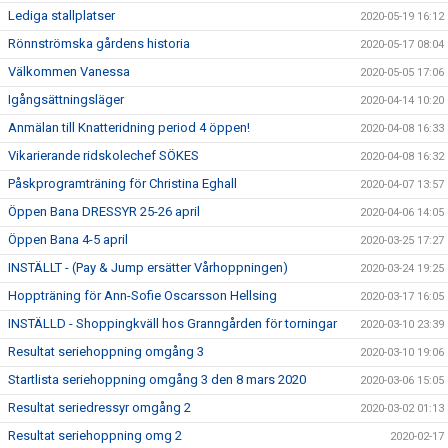
Lediga stallplatser
2020-05-19 16:12
Rönnströmska gårdens historia
2020-05-17 08:04
Välkommen Vanessa
2020-05-05 17:06
Igångsättningsläger
2020-04-14 10:20
Anmälan till Knatteridning period 4 öppen!
2020-04-08 16:33
Vikarierande ridskolechef SÖKES
2020-04-08 16:32
Påskprogramträning för Christina Eghall
2020-04-07 13:57
Öppen Bana DRESSYR 25-26 april
2020-04-06 14:05
Öppen Bana 4-5 april
2020-03-25 17:27
INSTÄLLT - (Pay & Jump ersätter Vårhoppningen)
2020-03-24 19:25
Hoppträning för Ann-Sofie Oscarsson Hellsing
2020-03-17 16:05
INSTÄLLD - Shoppingkväll hos Granngården för torningar
2020-03-10 23:39
Resultat seriehoppning omgång 3
2020-03-10 19:06
Startlista seriehoppning omgång 3 den 8 mars 2020
2020-03-06 15:05
Resultat seriedressyr omgång 2
2020-03-02 01:13
Resultat seriehoppning omg 2
2020-02-17