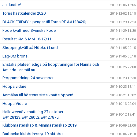
Jul-knatte!
2019-12-06 15:05
Torns hästkalender 2020
2019-12-02 15:15
BLACK FRIDAY = pengar till Torns RF &#128420;
2019-11-29 12:23
Foderkväll med Svenska Foder
2019-11-29 11:30
Resultat KM & MM 16-17/11
2019-11-13 17:04
Shoppingkväll på Hööks i Lund
2019-11-05 00:15
Lag-SM brons!
2019-11-05 00:10
Enstaka platser lediga på hoppträningar för Hanna och
2019-10-25 22:08
Aminda - anmäl nu
Programridning 24 november
2019-10-23 13:30
Hoppa vidare
2019-10-23 13:11
Anmälan till höstens sista knatte öppen!
2019-10-21 15:02
Hoppa Vidare
2019-10-13 22:04
Halloweenövernattning 27 oktober
2019-10-12 19:41
&#128123;&#128052;&#127875;
Klubbmästerskap & Minimästerskap 2019
2019-10-09 21:00
Barbacka klubbdressyr 19 oktober
2019-10-04 21:18