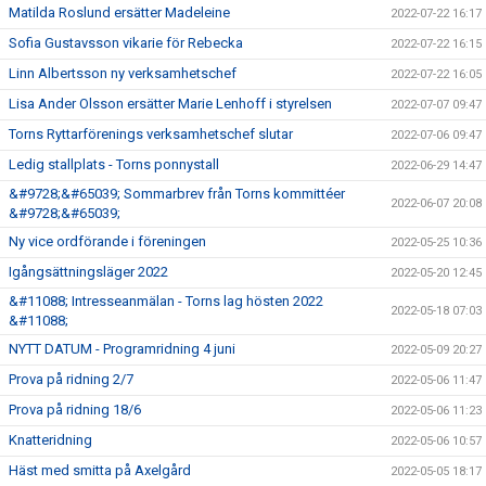
Matilda Roslund ersätter Madeleine
2022-07-22 16:17
Sofia Gustavsson vikarie för Rebecka
2022-07-22 16:15
Linn Albertsson ny verksamhetschef
2022-07-22 16:05
Lisa Ander Olsson ersätter Marie Lenhoff i styrelsen
2022-07-07 09:47
Torns Ryttarförenings verksamhetschef slutar
2022-07-06 09:47
Ledig stallplats - Torns ponnystall
2022-06-29 14:47
&#9728;&#65039; Sommarbrev från Torns kommittéer
2022-06-07 20:08
&#9728;&#65039;
Ny vice ordförande i föreningen
2022-05-25 10:36
Igångsättningsläger 2022
2022-05-20 12:45
&#11088; Intresseanmälan - Torns lag hösten 2022
2022-05-18 07:03
&#11088;
NYTT DATUM - Programridning 4 juni
2022-05-09 20:27
Prova på ridning 2/7
2022-05-06 11:47
Prova på ridning 18/6
2022-05-06 11:23
Knatteridning
2022-05-06 10:57
Häst med smitta på Axelgård
2022-05-05 18:17