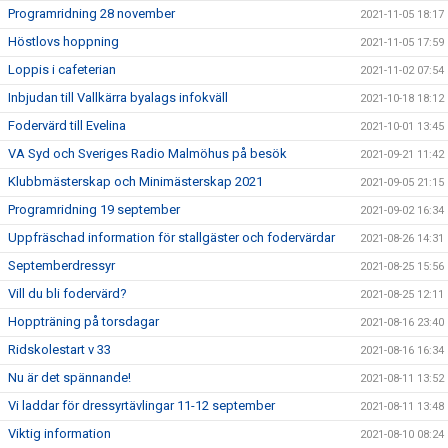
Programridning 28 november
2021-11-05 18:17
Höstlovs hoppning
2021-11-05 17:59
Loppis i cafeterian
2021-11-02 07:54
Inbjudan till Vallkärra byalags infokväll
2021-10-18 18:12
Fodervärd till Evelina
2021-10-01 13:45
VA Syd och Sveriges Radio Malmöhus på besök
2021-09-21 11:42
Klubbmästerskap och Minimästerskap 2021
2021-09-05 21:15
Programridning 19 september
2021-09-02 16:34
Uppfräschad information för stallgäster och fodervärdar
2021-08-26 14:31
Septemberdressyr
2021-08-25 15:56
Vill du bli fodervärd?
2021-08-25 12:11
Hoppträning på torsdagar
2021-08-16 23:40
Ridskolestart v 33
2021-08-16 16:34
Nu är det spännande!
2021-08-11 13:52
Vi laddar för dressyrtävlingar 11-12 september
2021-08-11 13:48
Viktig information
2021-08-10 08:24