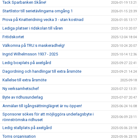
Tack Sparbanken Skåne!
2026-01-19 13:21
Startlistor till serietävlingarna omgång 1
2026-01-15 23:39
Prova på Knatteridning vecka 3 - utan kostnad
2026-01-05 13:17
Lediga platser i ridskolan till våren
2025-12-10 20:07
Fritidskortet
2025-12-04 18:04
Välkomna på TRU:s maskeradhelg!
2025-10-24 20:07
Ingrid Wilhelmsson 1937 - 2025
2025-10-14 12:36
Ledig boxplats på axelgård
2025-09-27 22:41
Dagordning och handlingar till extra årsmöte
2025-09-21 14:24
Kallelse till extra årsmöte
2025-09-18
Ny verksamhetschef
2025-07-22 13:31
Byte av ridhusunderlag
2025-07-07 20:47
Anmälan till igångsättninglägret är nu öppen!
2025-06-24 16:08
Sponsorer sökes för att möjliggöra underlagsbyte i
2025-06-09 23:11
rönnströmska ridhuset
Ledig stallplats på axelgård
2025-05-06 23:18
Torns organisation
2025-05-06 23:15