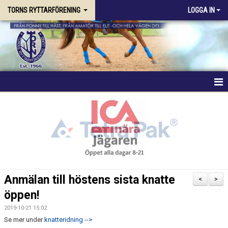
TORNS RYTTARFÖRENING
LOGGA IN
HEM
FÖRENINGEN
RIDSKOLAN
TRÄNING & KURSER
Anmälan till höstens sista knatte
<
>
öppen!
STALLPLATS
2019-10-21 15:02
TÄVLING
Se mer under
knatteridning -->