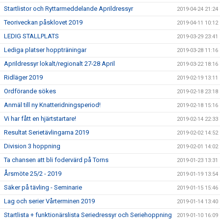
Startlistor och Ryttarmeddelande Aprildressyr
2019-04-24 21:24
Teoriveckan påsklovet 2019
2019-04-11 10:12
LEDIG STALLPLATS
2019-03-29 23:41
Lediga platser hoppträningar
2019-03-28 11:16
Aprildressyr lokalt/regionalt 27-28 April
2019-03-22 18:16
Ridläger 2019
2019-02-19 13:11
Ordförande sökes
2019-02-18 23:18
Anmäl till ny Knatteridningsperiod!
2019-02-18 15:16
Vi har fått en hjärtstartare!
2019-02-14 22:33
Resultat Serietävlingarna 2019
2019-02-02 14:52
Division 3 hoppning
2019-02-01 14:02
Ta chansen att bli fodervärd på Torns
2019-01-23 13:31
Årsmöte 25/2 - 2019
2019-01-19 13:54
Säker på tävling - Seminarie
2019-01-15 15:46
Lag och serier Vårterminen 2019
2019-01-14 13:40
Startlista + funktionärslista Seriedressyr och Seriehoppning
2019-01-10 16:09