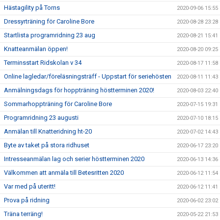
Hästagility på Torns
2020-09-06 15:55
Dressyrträning för Caroline Bore
2020-08-28 23:28
Startlista programridning 23 aug
2020-08-21 15:41
Knatteanmälan öppen!
2020-08-20 09:25
Terminsstart Ridskolan v 34
2020-08-17 11:58
Online lagledar/föreläsningsträff - Uppstart för seriehösten
2020-08-11 11:43
Anmälningsdags för hoppträning höstterminen 2020!
2020-08-03 22:40
Sommarhoppträning för Caroline Bore
2020-07-15 19:31
Programridning 23 augusti
2020-07-10 18:15
Anmälan till Knatteridning ht-20
2020-07-02 14:43
Byte av taket på stora ridhuset
2020-06-17 23:20
Intresseanmälan lag och serier höstterminen 2020
2020-06-13 14:36
Välkommen att anmäla till Betesritten 2020
2020-06-12 11:54
Var med på uteritt!
2020-06-12 11:41
Prova på ridning
2020-06-02 23:02
Träna terräng!
2020-05-22 21:53