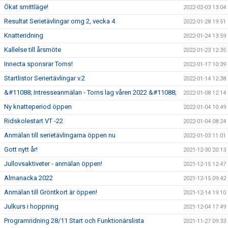
Ökat smittläge!
2022-02-03 13:04
Resultat Serietävlingar omg 2, vecka 4
2022-01-28 19:51
Knatteridning
2022-01-24 13:59
Kallelse till årsmöte
2022-01-23 12:35
Innecta sponsrar Torns!
2022-01-17 10:39
Startlistor Seriertävlingar v.2
2022-01-14 12:38
&#11088; Intresseanmälan - Torns lag våren 2022 &#11088;
2022-01-08 12:14
Ny knatteperiod öppen
2022-01-04 10:49
Ridskolestart VT -22
2022-01-04 08:24
Anmälan till serietävlingarna öppen nu
2022-01-03 11:01
Gott nytt år!
2021-12-30 20:13
Jullovsaktiveter - anmälan öppen!
2021-12-15 12:47
Almanacka 2022
2021-12-15 09:42
Anmälan till Gröntkort är öppen!
2021-12-14 19:10
Julkurs i hoppning
2021-12-04 17:49
Programridning 28/11 Start och Funktionärslista
2021-11-27 09:33