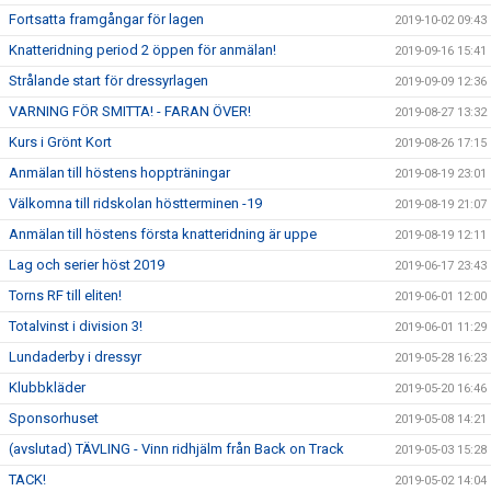
Fortsatta framgångar för lagen
2019-10-02 09:43
Knatteridning period 2 öppen för anmälan!
2019-09-16 15:41
Strålande start för dressyrlagen
2019-09-09 12:36
VARNING FÖR SMITTA! - FARAN ÖVER!
2019-08-27 13:32
Kurs i Grönt Kort
2019-08-26 17:15
Anmälan till höstens hoppträningar
2019-08-19 23:01
Välkomna till ridskolan höstterminen -19
2019-08-19 21:07
Anmälan till höstens första knatteridning är uppe
2019-08-19 12:11
Lag och serier höst 2019
2019-06-17 23:43
Torns RF till eliten!
2019-06-01 12:00
Totalvinst i division 3!
2019-06-01 11:29
Lundaderby i dressyr
2019-05-28 16:23
Klubbkläder
2019-05-20 16:46
Sponsorhuset
2019-05-08 14:21
(avslutad) TÄVLING - Vinn ridhjälm från Back on Track
2019-05-03 15:28
TACK!
2019-05-02 14:04