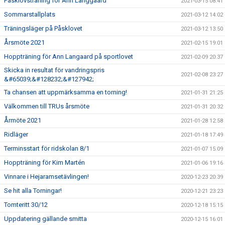
Påsklovsträning för Ann Langgaard
2021-03-15 08:41
Sommarstallplats
2021-03-12 14:02
Träningsläger på Påsklovet
2021-03-12 13:50
Årsmöte 2021
2021-02-15 19:01
Hoppträning för Ann Langaard på sportlovet
2021-02-09 20:37
Skicka in resultat för vandringspris
2021-02-08 23:27
&#65039;&#128232;&#127942;
Ta chansen att uppmärksamma en torning!
2021-01-31 21:25
Välkommen till TRUs årsmöte
2021-01-31 20:32
Årmöte 2021
2021-01-28 12:58
Ridläger
2021-01-18 17:49
Terminsstart för ridskolan 8/1
2021-01-07 15:09
Hoppträning för Kim Martén
2021-01-06 19:16
Vinnare i Hejaramsetävlingen!
2020-12-23 20:39
Se hit alla Torningar!
2020-12-21 23:23
Tomteritt 30/12
2020-12-18 15:15
Uppdatering gällande smitta
2020-12-15 16:01