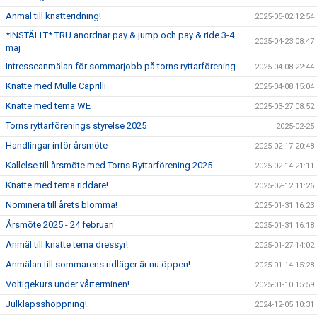
Anmäl till knatteridning!
2025-05-02 12:54
*INSTÄLLT* TRU anordnar pay & jump och pay & ride 3-4
2025-04-23 08:47
maj
Intresseanmälan för sommarjobb på torns ryttarförening
2025-04-08 22:44
Knatte med Mulle Caprilli
2025-04-08 15:04
Knatte med tema WE
2025-03-27 08:52
Torns ryttarförenings styrelse 2025
2025-02-25
Handlingar inför årsmöte
2025-02-17 20:48
Kallelse till årsmöte med Torns Ryttarförening 2025
2025-02-14 21:11
Knatte med tema riddare!
2025-02-12 11:26
Nominera till årets blomma!
2025-01-31 16:23
Årsmöte 2025 - 24 februari
2025-01-31 16:18
Anmäl till knatte tema dressyr!
2025-01-27 14:02
Anmälan till sommarens ridläger är nu öppen!
2025-01-14 15:28
Voltigekurs under vårterminen!
2025-01-10 15:59
Julklapsshoppning!
2024-12-05 10:31