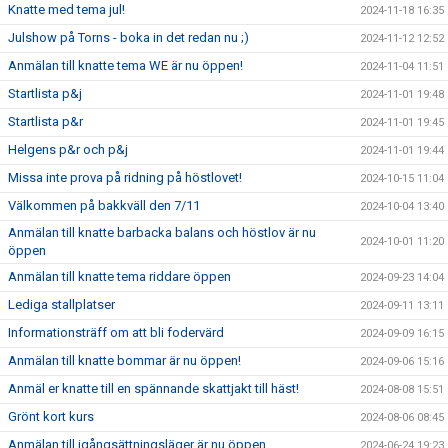
Knatte med tema jul!
2024-11-18 16:35
Julshow på Torns - boka in det redan nu ;)
2024-11-12 12:52
Anmälan till knatte tema WE är nu öppen!
2024-11-04 11:51
Startlista p&j
2024-11-01 19:48
Startlista p&r
2024-11-01 19:45
Helgens p&r och p&j
2024-11-01 19:44
Missa inte prova på ridning på höstlovet!
2024-10-15 11:04
Välkommen på bakkväll den 7/11
2024-10-04 13:40
Anmälan till knatte barbacka balans och höstlov är nu
2024-10-01 11:20
öppen
Anmälan till knatte tema riddare öppen
2024-09-23 14:04
Lediga stallplatser
2024-09-11 13:11
Informationsträff om att bli fodervärd
2024-09-09 16:15
Anmälan till knatte bommar är nu öppen!
2024-09-06 15:16
Anmäl er knatte till en spännande skattjakt till häst!
2024-08-08 15:51
Grönt kort kurs
2024-08-06 08:45
Anmälan till igångsättningsläger är nu öppen
2024-06-24 19:23