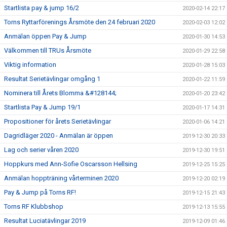
Startlista pay & jump 16/2
2020-02-14 22:17
Torns Ryttarförenings Årsmöte den 24 februari 2020
2020-02-03 12:02
Anmälan öppen Pay & Jump
2020-01-30 14:53
Välkommen till TRUs Årsmöte
2020-01-29 22:58
Viktig information
2020-01-28 15:03
Resultat Serietävlingar omgång 1
2020-01-22 11:59
Nominera till Årets Blomma &#128144;
2020-01-20 23:42
Startlista Pay & Jump 19/1
2020-01-17 14:31
Propositioner för årets Serietävlingar
2020-01-06 14:21
Dagridläger 2020 - Anmälan är öppen
2019-12-30 20:33
Lag och serier våren 2020
2019-12-30 19:51
Hoppkurs med Ann-Sofie Oscarsson Hellsing
2019-12-25 15:25
Anmälan hoppträning vårterminen 2020
2019-12-20 02:19
Pay & Jump på Torns RF!
2019-12-15 21:43
Torns RF Klubbshop
2019-12-13 15:55
Resultat Luciatävlingar 2019
2019-12-09 01:46