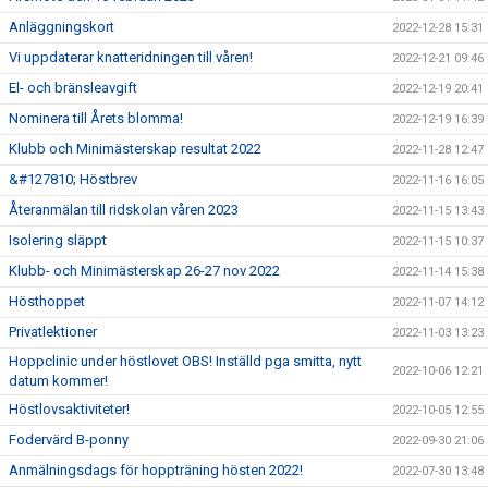
Anläggningskort
2022-12-28 15:31
Vi uppdaterar knatteridningen till våren!
2022-12-21 09:46
El- och bränsleavgift
2022-12-19 20:41
Nominera till Årets blomma!
2022-12-19 16:39
Klubb och Minimästerskap resultat 2022
2022-11-28 12:47
&#127810; Höstbrev
2022-11-16 16:05
Återanmälan till ridskolan våren 2023
2022-11-15 13:43
Isolering släppt
2022-11-15 10:37
Klubb- och Minimästerskap 26-27 nov 2022
2022-11-14 15:38
Hösthoppet
2022-11-07 14:12
Privatlektioner
2022-11-03 13:23
Hoppclinic under höstlovet OBS! Inställd pga smitta, nytt
2022-10-06 12:21
datum kommer!
Höstlovsaktiviteter!
2022-10-05 12:55
Fodervärd B-ponny
2022-09-30 21:06
Anmälningsdags för hoppträning hösten 2022!
2022-07-30 13:48