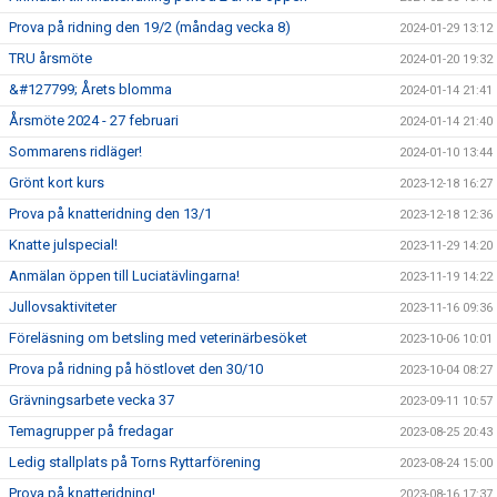
Prova på ridning den 19/2 (måndag vecka 8)
2024-01-29 13:12
TRU årsmöte
2024-01-20 19:32
&#127799; Årets blomma
2024-01-14 21:41
Årsmöte 2024 - 27 februari
2024-01-14 21:40
Sommarens ridläger!
2024-01-10 13:44
Grönt kort kurs
2023-12-18 16:27
Prova på knatteridning den 13/1
2023-12-18 12:36
Knatte julspecial!
2023-11-29 14:20
Anmälan öppen till Luciatävlingarna!
2023-11-19 14:22
Jullovsaktiviteter
2023-11-16 09:36
Föreläsning om betsling med veterinärbesöket
2023-10-06 10:01
Prova på ridning på höstlovet den 30/10
2023-10-04 08:27
Grävningsarbete vecka 37
2023-09-11 10:57
Temagrupper på fredagar
2023-08-25 20:43
Ledig stallplats på Torns Ryttarförening
2023-08-24 15:00
Prova på knatteridning!
2023-08-16 17:37