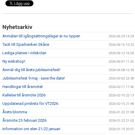
ANLÄGGNING
RIDHUSKALENDER
Nyhetsarkiv
KONTAKT
Anmälan till igångsättningsläger är nu öppen
2026-06-29 14:29
Tack till Sparbanken Skåne
2026-06-16 10:32
BLI SPONSOR!
Lediga platser i ridskolan
2026-06-12 16:04
KLUBBSHOP
Ny webshop!
2026-06-07 11:42
Anmäl dig till årets jubileumsfest!
2026-04-08 16:34
MEDLEMSKAP
Jubileumsfest 9 maj - save the date!
2026-03-02 23:38
HIPPOCRATES
Handlingar till årsmötet
2026-02-17 17:46
Kallelse till årsmöte 2026
2026-02-10 22:13
STÖTTA TORNS
Uppdaterad prislista för VT2026
2026-02-10 21:48
LEKTIONSPLANERING RIDSKOLA
Årets blomma
2026-01-22 21:08
Årsmöte 25 februari 2026
2026-01-22 21:02
Information om elen 21-22 januari
2026-01-19 20:51