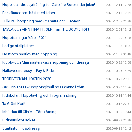
Hopp-och dressyrträning för Caroline Bore under julen!
2020-12-14 17:28
För kännedom- häst med feber
2020-12-12 17:22
Julkurs i hoppning med Chanette och Eleonor
2020-12-05 21:38
TÄVLA och VINN FINA PRISER från THE BODYSHOP!
2020-12-04 15:12
Hoppträningar Våren 2021
2020-11-20 18:15
Lediga stallplatser
2020-11-03 14:55
Höst och hästlov med hoppning
2020-11-03 00:48
Klubb- och Minimästerskap i hoppning och dressyr
2020-10-26 13:08
Halloweendressyr - Pay & Ride
2020-10-23 14:29
TEORIVECKAN HÖSTEN 2020
2020-10-20 21:21
OBS INSTÄLLT - Shoppingkväll hos Granngården
2020-10-20 13:56
Ridskolan: Hopptävling och Programridning
2020-10-14 11:44
Ta Grönt Kort!
2020-10-12 22:51
Inbjudan till Clinic – Tömkörning
2020-10-06 13:44
Ridinstruktör sökes
2020-09-28 23:38
Startlistor Höstdressyr
2020-09-18 12:12