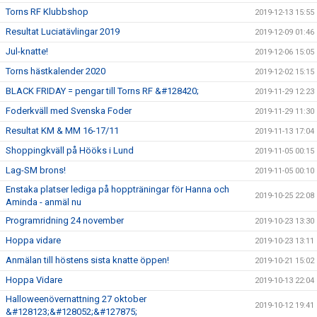
Torns RF Klubbshop
2019-12-13 15:55
Resultat Luciatävlingar 2019
2019-12-09 01:46
Jul-knatte!
2019-12-06 15:05
Torns hästkalender 2020
2019-12-02 15:15
BLACK FRIDAY = pengar till Torns RF &#128420;
2019-11-29 12:23
Foderkväll med Svenska Foder
2019-11-29 11:30
Resultat KM & MM 16-17/11
2019-11-13 17:04
Shoppingkväll på Hööks i Lund
2019-11-05 00:15
Lag-SM brons!
2019-11-05 00:10
Enstaka platser lediga på hoppträningar för Hanna och
2019-10-25 22:08
Aminda - anmäl nu
Programridning 24 november
2019-10-23 13:30
Hoppa vidare
2019-10-23 13:11
Anmälan till höstens sista knatte öppen!
2019-10-21 15:02
Hoppa Vidare
2019-10-13 22:04
Halloweenövernattning 27 oktober
2019-10-12 19:41
&#128123;&#128052;&#127875;