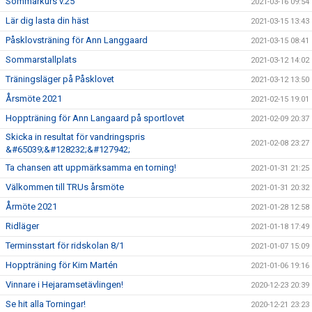
Sommarkurs v.25
2021-03-16 09:54
Lär dig lasta din häst
2021-03-15 13:43
Påsklovsträning för Ann Langgaard
2021-03-15 08:41
Sommarstallplats
2021-03-12 14:02
Träningsläger på Påsklovet
2021-03-12 13:50
Årsmöte 2021
2021-02-15 19:01
Hoppträning för Ann Langaard på sportlovet
2021-02-09 20:37
Skicka in resultat för vandringspris
2021-02-08 23:27
&#65039;&#128232;&#127942;
Ta chansen att uppmärksamma en torning!
2021-01-31 21:25
Välkommen till TRUs årsmöte
2021-01-31 20:32
Årmöte 2021
2021-01-28 12:58
Ridläger
2021-01-18 17:49
Terminsstart för ridskolan 8/1
2021-01-07 15:09
Hoppträning för Kim Martén
2021-01-06 19:16
Vinnare i Hejaramsetävlingen!
2020-12-23 20:39
Se hit alla Torningar!
2020-12-21 23:23