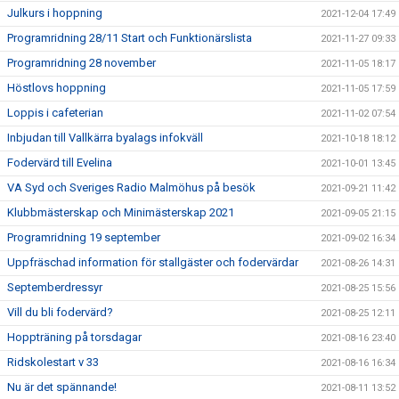
Julkurs i hoppning
2021-12-04 17:49
Programridning 28/11 Start och Funktionärslista
2021-11-27 09:33
Programridning 28 november
2021-11-05 18:17
Höstlovs hoppning
2021-11-05 17:59
Loppis i cafeterian
2021-11-02 07:54
Inbjudan till Vallkärra byalags infokväll
2021-10-18 18:12
Fodervärd till Evelina
2021-10-01 13:45
VA Syd och Sveriges Radio Malmöhus på besök
2021-09-21 11:42
Klubbmästerskap och Minimästerskap 2021
2021-09-05 21:15
Programridning 19 september
2021-09-02 16:34
Uppfräschad information för stallgäster och fodervärdar
2021-08-26 14:31
Septemberdressyr
2021-08-25 15:56
Vill du bli fodervärd?
2021-08-25 12:11
Hoppträning på torsdagar
2021-08-16 23:40
Ridskolestart v 33
2021-08-16 16:34
Nu är det spännande!
2021-08-11 13:52