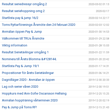
Resultat seriedressyr omgång 2
2020-03-02 01:13
Resultat seriehoppning omg 2
2020-02-17
Startlista pay & jump 16/2
2020-02-14 22:17
Torns Ryttarförenings Årsmöte den 24 februari 2020
2020-02-03 12:02
Anmälan öppen Pay & Jump
2020-01-30 14:53
Välkommen till TRUs Årsmöte
2020-01-29 22:58
Viktig information
2020-01-28 15:03
Resultat Serietävlingar omgång 1
2020-01-22 11:59
Nominera till Årets Blomma &#128144;
2020-01-20 23:42
Startlista Pay & Jump 19/1
2020-01-17 14:31
Propositioner för årets Serietävlingar
2020-01-06 14:21
Dagridläger 2020 - Anmälan är öppen
2019-12-30 20:33
Lag och serier våren 2020
2019-12-30 19:51
Hoppkurs med Ann-Sofie Oscarsson Hellsing
2019-12-25 15:25
Anmälan hoppträning vårterminen 2020
2019-12-20 02:19
Pay & Jump på Torns RF!
2019-12-15 21:43