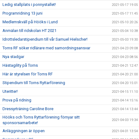
Ledig stallplats i ponnystallet!
2021-05-17 19:05
Programridning 13 juni
2021-05-17 11:45
Medlemskväll på Hööks i Lund
2021-05-10 20:26
Anmälan till ridskolan HT 2021
2021-05-04 10:38
Idrottsledarstipendium till vår Samuel Hielscher!
2021-05-03 19:30
Torns RF söker ridlärare med samordningsansvar
2021-04-23 09:08
Nya stadgar
2021-04-23 08:56
Hästagility på Torns
2021-04-21 12:47
Här är styrelsen för Torns RF
2021-04-20 21:00
Stipendium till Torns Ryttarförening
2021-04-20 15:01
Uteritter!
2021-04-15 11:10
Prova på ridning
2021-04-14 15:16
Dressyrträning Caroline Bore
2021-04-14 13:44
Hööks och Torns Ryttarförening förnyar sitt
2021-04-03 19:34
sponsorsamarbete!
Anläggningen är öppen
2021-04-01 13:54