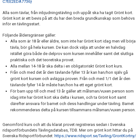
C7EE2EDA7736}
Alla som tävlar, från inbjudningstävling och uppåt ska ha tagit Grönt kort.
Grönt kort är ett bevis på att du har den breda grundkunskap som behövs
inför en tävlingsstart.
Följande åldersgränser gäller:
Alla som är 18 år eller äldre, som inte har Grönt kort idag men vill börja
tävla, bör gå hela kursen. De kan dock välja att under en halvdag
istället göra både de delprov som kursen innehåller samt det slutliga
praktiska och det teoretiska provet.
Alla mellan 14-18 år ska delta i en obligatoriskt Grönt kort kurs.
Från och med det år den tävlande fyller 13 år kan han/hon själv gå
grönt kort kursen och avlägga proven. Från och med 1/1 det år den
tävlande fyller 14 år måste han/hon ha ett eget grönt kort.
För barn upp till och med 13 år gäller att målsman/vuxen person som
idag inte har Grönt kort ska delta i kursen, och ta Grönt kort samt
därefter ansvara för barnet och dess handlingar under tävling. Barnet
rekommenderas delta på kursen tillsammans målsman/vuxen person.
Genomförd kurs och att du klarat provet registreras sedan i Svenska
ridsportförbundets Tävlingsdatabas, TDB. Mer om grönt kort hittar du på
Svenska Ridsportförbundet:
https://www.ridsport.se/Tavling/GrontKortny/