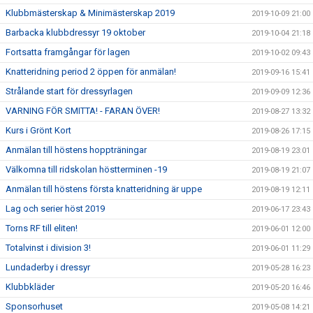
Klubbmästerskap & Minimästerskap 2019
2019-10-09 21:00
Barbacka klubbdressyr 19 oktober
2019-10-04 21:18
Fortsatta framgångar för lagen
2019-10-02 09:43
Knatteridning period 2 öppen för anmälan!
2019-09-16 15:41
Strålande start för dressyrlagen
2019-09-09 12:36
VARNING FÖR SMITTA! - FARAN ÖVER!
2019-08-27 13:32
Kurs i Grönt Kort
2019-08-26 17:15
Anmälan till höstens hoppträningar
2019-08-19 23:01
Välkomna till ridskolan höstterminen -19
2019-08-19 21:07
Anmälan till höstens första knatteridning är uppe
2019-08-19 12:11
Lag och serier höst 2019
2019-06-17 23:43
Torns RF till eliten!
2019-06-01 12:00
Totalvinst i division 3!
2019-06-01 11:29
Lundaderby i dressyr
2019-05-28 16:23
Klubbkläder
2019-05-20 16:46
Sponsorhuset
2019-05-08 14:21