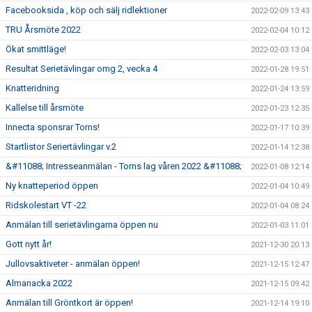
Facebooksida , köp och sälj ridlektioner
2022-02-09 13:43
TRU Årsmöte 2022
2022-02-04 10:12
Ökat smittläge!
2022-02-03 13:04
Resultat Serietävlingar omg 2, vecka 4
2022-01-28 19:51
Knatteridning
2022-01-24 13:59
Kallelse till årsmöte
2022-01-23 12:35
Innecta sponsrar Torns!
2022-01-17 10:39
Startlistor Seriertävlingar v.2
2022-01-14 12:38
&#11088; Intresseanmälan - Torns lag våren 2022 &#11088;
2022-01-08 12:14
Ny knatteperiod öppen
2022-01-04 10:49
Ridskolestart VT -22
2022-01-04 08:24
Anmälan till serietävlingarna öppen nu
2022-01-03 11:01
Gott nytt år!
2021-12-30 20:13
Jullovsaktiveter - anmälan öppen!
2021-12-15 12:47
Almanacka 2022
2021-12-15 09:42
Anmälan till Gröntkort är öppen!
2021-12-14 19:10