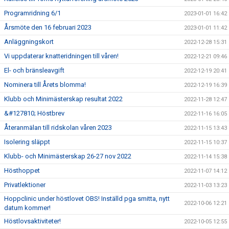
Programridning 6/1
2023-01-01 16:42
Årsmöte den 16 februari 2023
2023-01-01 11:42
Anläggningskort
2022-12-28 15:31
Vi uppdaterar knatteridningen till våren!
2022-12-21 09:46
El- och bränsleavgift
2022-12-19 20:41
Nominera till Årets blomma!
2022-12-19 16:39
Klubb och Minimästerskap resultat 2022
2022-11-28 12:47
&#127810; Höstbrev
2022-11-16 16:05
Återanmälan till ridskolan våren 2023
2022-11-15 13:43
Isolering släppt
2022-11-15 10:37
Klubb- och Minimästerskap 26-27 nov 2022
2022-11-14 15:38
Hösthoppet
2022-11-07 14:12
Privatlektioner
2022-11-03 13:23
Hoppclinic under höstlovet OBS! Inställd pga smitta, nytt
2022-10-06 12:21
datum kommer!
Höstlovsaktiviteter!
2022-10-05 12:55