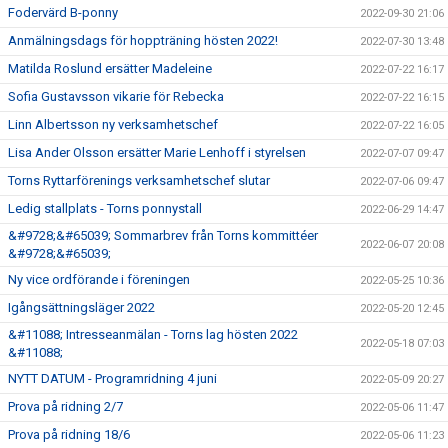
Fodervärd B-ponny
2022-09-30 21:06
Anmälningsdags för hoppträning hösten 2022!
2022-07-30 13:48
Matilda Roslund ersätter Madeleine
2022-07-22 16:17
Sofia Gustavsson vikarie för Rebecka
2022-07-22 16:15
Linn Albertsson ny verksamhetschef
2022-07-22 16:05
Lisa Ander Olsson ersätter Marie Lenhoff i styrelsen
2022-07-07 09:47
Torns Ryttarförenings verksamhetschef slutar
2022-07-06 09:47
Ledig stallplats - Torns ponnystall
2022-06-29 14:47
&#9728;&#65039; Sommarbrev från Torns kommittéer
2022-06-07 20:08
&#9728;&#65039;
Ny vice ordförande i föreningen
2022-05-25 10:36
Igångsättningsläger 2022
2022-05-20 12:45
&#11088; Intresseanmälan - Torns lag hösten 2022
2022-05-18 07:03
&#11088;
NYTT DATUM - Programridning 4 juni
2022-05-09 20:27
Prova på ridning 2/7
2022-05-06 11:47
Prova på ridning 18/6
2022-05-06 11:23