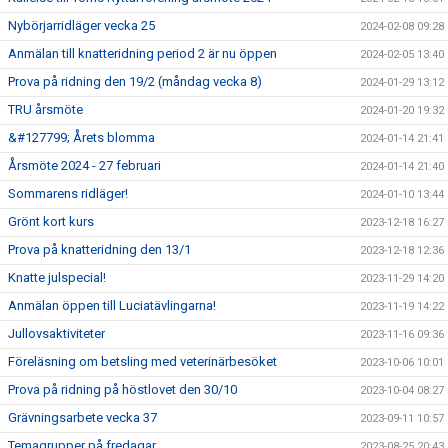
Nybörjarridläger vecka 25
2024-02-08 09:28
Anmälan till knatteridning period 2 är nu öppen
2024-02-05 13:40
Prova på ridning den 19/2 (måndag vecka 8)
2024-01-29 13:12
TRU årsmöte
2024-01-20 19:32
&#127799; Årets blomma
2024-01-14 21:41
Årsmöte 2024 - 27 februari
2024-01-14 21:40
Sommarens ridläger!
2024-01-10 13:44
Grönt kort kurs
2023-12-18 16:27
Prova på knatteridning den 13/1
2023-12-18 12:36
Knatte julspecial!
2023-11-29 14:20
Anmälan öppen till Luciatävlingarna!
2023-11-19 14:22
Jullovsaktiviteter
2023-11-16 09:36
Föreläsning om betsling med veterinärbesöket
2023-10-06 10:01
Prova på ridning på höstlovet den 30/10
2023-10-04 08:27
Grävningsarbete vecka 37
2023-09-11 10:57
Temagrupper på fredagar
2023-08-25 20:43