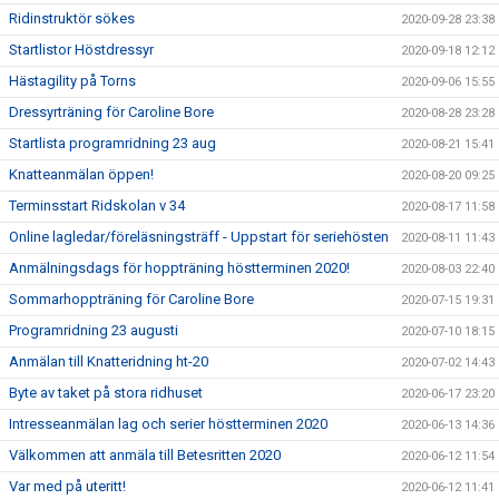
Ridinstruktör sökes
2020-09-28 23:38
Startlistor Höstdressyr
2020-09-18 12:12
Hästagility på Torns
2020-09-06 15:55
Dressyrträning för Caroline Bore
2020-08-28 23:28
Startlista programridning 23 aug
2020-08-21 15:41
Knatteanmälan öppen!
2020-08-20 09:25
Terminsstart Ridskolan v 34
2020-08-17 11:58
Online lagledar/föreläsningsträff - Uppstart för seriehösten
2020-08-11 11:43
Anmälningsdags för hoppträning höstterminen 2020!
2020-08-03 22:40
Sommarhoppträning för Caroline Bore
2020-07-15 19:31
Programridning 23 augusti
2020-07-10 18:15
Anmälan till Knatteridning ht-20
2020-07-02 14:43
Byte av taket på stora ridhuset
2020-06-17 23:20
Intresseanmälan lag och serier höstterminen 2020
2020-06-13 14:36
Välkommen att anmäla till Betesritten 2020
2020-06-12 11:54
Var med på uteritt!
2020-06-12 11:41