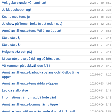
Voltigekurs under vårterminen!
2025-01-10 15:59
Julklapsshoppning!
2024-12-05 10:31
Knatte med tema jul!
2024-11-18 16:35
Julshow på Torns - boka in det redan nu ;)
2024-11-12 12:52
Anmälan till knatte tema WE är nu öppen!
2024-11-04 11:51
Startlista p&j
2024-11-01 19:48
Startlista p&r
2024-11-01 19:45
Helgens p&r och p&j
2024-11-01 19:44
Missa inte prova på ridning på höstlovet!
2024-10-15 11:04
Välkommen på bakkväll den 7/11
2024-10-04 13:40
Anmälan till knatte barbacka balans och höstlov är nu
2024-10-01 11:20
öppen
Anmälan till knatte tema riddare öppen
2024-09-23 14:04
Lediga stallplatser
2024-09-11 13:11
Informationsträff om att bli fodervärd
2024-09-09 16:15
Anmälan till knatte bommar är nu öppen!
2024-09-06 15:16
Anmäl er knatte till en spännande skattjakt till häst!
2024-08-08 15:51