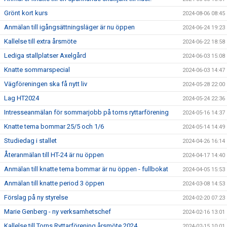
Grönt kort kurs
2024-08-06 08:45
Anmälan till igångsättningsläger är nu öppen
2024-06-24 19:23
Kallelse till extra årsmöte
2024-06-22 18:58
Lediga stallplatser Axelgård
2024-06-03 15:08
Knatte sommarspecial
2024-06-03 14:47
Vägföreningen ska få nytt liv
2024-05-28 22:00
Lag HT2024
2024-05-24 22:36
Intresseanmälan för sommarjobb på torns ryttarförening
2024-05-16 14:37
Knatte tema bommar 25/5 och 1/6
2024-05-14 14:49
Studiedag i stallet
2024-04-26 16:14
Återanmälan till HT-24 är nu öppen
2024-04-17 14:40
Anmälan till knatte tema bommar är nu öppen - fullbokat
2024-04-05 15:53
Anmälan till knatte period 3 öppen
2024-03-08 14:53
Förslag på ny styrelse
2024-02-20 07:23
Marie Genberg - ny verksamhetschef
2024-02-16 13:01
Kallelse till Torns Ryttarförening årsmöte 2024
2024-02-15 10:01