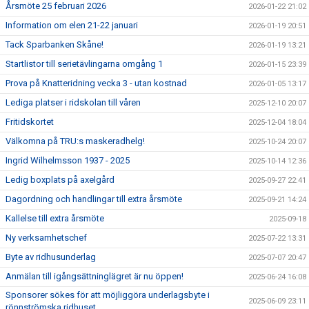
Årsmöte 25 februari 2026
2026-01-22 21:02
Information om elen 21-22 januari
2026-01-19 20:51
Tack Sparbanken Skåne!
2026-01-19 13:21
Startlistor till serietävlingarna omgång 1
2026-01-15 23:39
Prova på Knatteridning vecka 3 - utan kostnad
2026-01-05 13:17
Lediga platser i ridskolan till våren
2025-12-10 20:07
Fritidskortet
2025-12-04 18:04
Välkomna på TRU:s maskeradhelg!
2025-10-24 20:07
Ingrid Wilhelmsson 1937 - 2025
2025-10-14 12:36
Ledig boxplats på axelgård
2025-09-27 22:41
Dagordning och handlingar till extra årsmöte
2025-09-21 14:24
Kallelse till extra årsmöte
2025-09-18
Ny verksamhetschef
2025-07-22 13:31
Byte av ridhusunderlag
2025-07-07 20:47
Anmälan till igångsättninglägret är nu öppen!
2025-06-24 16:08
Sponsorer sökes för att möjliggöra underlagsbyte i
2025-06-09 23:11
rönnströmska ridhuset