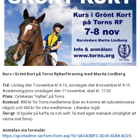
ANLÄGGNING
RIDHUSKALENDER
KONTAKT
BLI SPONSOR!
KLUBBSHOP
Kurs i
Grönt Kort
på Torns Ryttarförening med Marita Lindberg
MEDLEMSKAP
Tid:
Lördag den 7 november kl 9-15, söndagen den 8 november kl 9-15.
HIPPOCRATES
Avstämning/prov onsdagen den 11 november, start kl. 17.30
Plats:
Cafeterian ”Hyllan” på Torns
STÖTTA TORNS
Kostnad:
850 kr för Torns medlemmar (kan ev. komma att subventioneras
något) och 950 kr för icke medlemmar. Litteratur ingår.
Övrigt:
Vi bjuder på kaffe, te och saft. Ta med egen matsäck (möjlighet att
LEKTIONSPLANERING RIDSKOLA
värma mat finns) .
Anmälan via formulär:
https://sportadmin.se/form/form.asp?ID={A34C83FC-0D45-43A8-AD25-