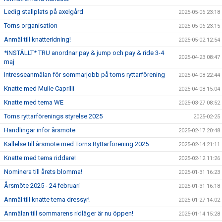
Ledig stallplats på axelgård
2025-05-06 23:18
Torns organisation
2025-05-06 23:15
Anmäl till knatteridning!
2025-05-02 12:54
*INSTÄLLT* TRU anordnar pay & jump och pay & ride 3-4
2025-04-23 08:47
maj
Intresseanmälan för sommarjobb på torns ryttarförening
2025-04-08 22:44
Knatte med Mulle Caprilli
2025-04-08 15:04
Knatte med tema WE
2025-03-27 08:52
Torns ryttarförenings styrelse 2025
2025-02-25
Handlingar inför årsmöte
2025-02-17 20:48
Kallelse till årsmöte med Torns Ryttarförening 2025
2025-02-14 21:11
Knatte med tema riddare!
2025-02-12 11:26
Nominera till årets blomma!
2025-01-31 16:23
Årsmöte 2025 - 24 februari
2025-01-31 16:18
Anmäl till knatte tema dressyr!
2025-01-27 14:02
Anmälan till sommarens ridläger är nu öppen!
2025-01-14 15:28