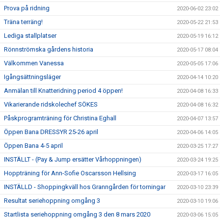
Prova på ridning
2020-06-02 23:02
Träna terräng!
2020-05-22 21:53
Lediga stallplatser
2020-05-19 16:12
Rönnströmska gårdens historia
2020-05-17 08:04
Välkommen Vanessa
2020-05-05 17:06
Igångsättningsläger
2020-04-14 10:20
Anmälan till Knatteridning period 4 öppen!
2020-04-08 16:33
Vikarierande ridskolechef SÖKES
2020-04-08 16:32
Påskprogramträning för Christina Eghall
2020-04-07 13:57
Öppen Bana DRESSYR 25-26 april
2020-04-06 14:05
Öppen Bana 4-5 april
2020-03-25 17:27
INSTÄLLT - (Pay & Jump ersätter Vårhoppningen)
2020-03-24 19:25
Hoppträning för Ann-Sofie Oscarsson Hellsing
2020-03-17 16:05
INSTÄLLD - Shoppingkväll hos Granngården för torningar
2020-03-10 23:39
Resultat seriehoppning omgång 3
2020-03-10 19:06
Startlista seriehoppning omgång 3 den 8 mars 2020
2020-03-06 15:05