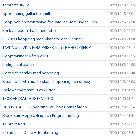
Tomteritt 30/12
2020-12-18 15:15
Uppdatering gällande smitta
2020-12-15 16:01
Hopp-och dressyrträning för Caroline Bore under julen!
2020-12-14 17:28
För kännedom- häst med feber
2020-12-12 17:22
Julkurs i hoppning med Chanette och Eleonor
2020-12-05 21:38
TÄVLA och VINN FINA PRISER från THE BODYSHOP!
2020-12-04 15:12
Hoppträningar Våren 2021
2020-11-20 18:15
Lediga stallplatser
2020-11-03 14:55
Höst och hästlov med hoppning
2020-11-03 00:48
Klubb- och Minimästerskap i hoppning och dressyr
2020-10-26 13:08
Halloweendressyr - Pay & Ride
2020-10-23 14:29
TEORIVECKAN HÖSTEN 2020
2020-10-20 21:21
OBS INSTÄLLT - Shoppingkväll hos Granngården
2020-10-20 13:56
Ridskolan: Hopptävling och Programridning
2020-10-14 11:44
Ta Grönt Kort!
2020-10-12 22:51
Inbjudan till Clinic – Tömkörning
2020-10-06 13:44