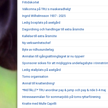
Fritidskortet
Välkomna på TRU:s maskeradhelg!
Ingrid Wilhelmsson 1937 - 2025
Ledig boxplats på axelgård
Dagordning och handlingar till extra årsmöte
Kallelse till extra årsmöte
Ny verksamhetschef
Byte av ridhusunderlag
Anmälan till igångsättninglägret är nu öppen!
Sponsorer sökes för att möjliggöra underlagsbyte i rönnströ
Ledig stallplats på axelgård
Torns organisation
Anmäl till knatteridning!
*INSTÄLLT* TRU anordnar pay & jump och pay & ride 3-4 maj
Intresseanmälan för sommarjobb på torns ryttarförening
Knatte med Mulle Caprilli