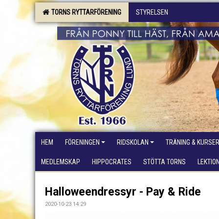
TORNS RYTTARFÖRENING
STYRELSEN
HEM
FÖRENINGEN
RIDSKOLAN
TRÄNING & KURSE
MEDLEMSKAP
HIPPOCRATES
STÖTTA TORNS
LEKTIO
Halloweendressyr - Pay & Ride
2020-10-23 14:29