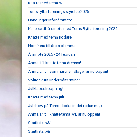
Knatte med tema WE
Torns ryttarförenings styrelse 2025
Handlingar inför årsmöte
Kallelse till årsmöte med Torns Ryttarförening 2025
Knatte med tema riddare!
Nominera till årets blomma!
Årsmöte 2025 - 24 februari
Anmäl till knatte tema dressyr!
Anmälan till sommarens ridläger är nu öppen!
Voltigekurs under vårterminen!
Julklapsshoppning!
Knatte med tema jul!
Julshow på Torns - boka in det redan nu ;)
Anmälan till knatte tema WE är nu öppen!
Startlista p&j
Startlista p&r