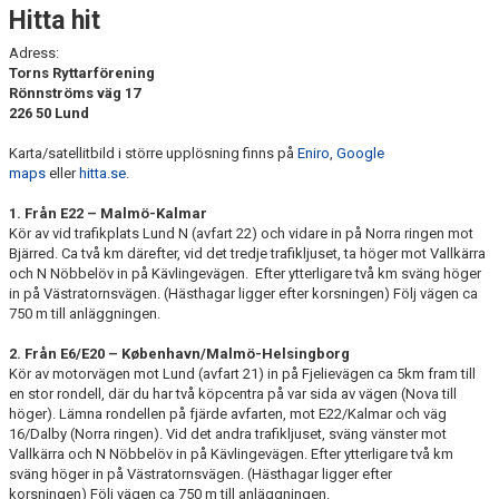
Hitta hit
Adress:
Torns Ryttarförening
Rönnströms väg 17
226 50 Lund
Karta/satellitbild i större upplösning finns på
Eniro
,
Google
maps
eller
hitta.se
.
1. Från E22 – Malmö-Kalmar
Kör av vid trafikplats Lund N (avfart 22) och vidare in på Norra ringen mot
Bjärred. Ca två km därefter, vid det tredje trafikljuset, ta höger mot Vallkärra
och N Nöbbelöv in på Kävlingevägen. Efter ytterligare två km sväng höger
in på Västratornsvägen. (Hästhagar ligger efter korsningen) Följ vägen ca
750 m till anläggningen.
2. Från E6/E20 – København/Malmö-Helsingborg
Kör av motorvägen mot Lund (avfart 21) in på Fjelievägen ca 5km fram till
en stor rondell, där du har två köpcentra på var sida av vägen (Nova till
höger). Lämna rondellen på fjärde avfarten, mot E22/Kalmar och väg
16/Dalby (Norra ringen). Vid det andra trafikljuset, sväng vänster mot
Vallkärra och N Nöbbelöv in på Kävlingevägen. Efter ytterligare två km
sväng höger in på Västratornsvägen. (Hästhagar ligger efter
korsningen) Följ vägen ca 750 m till anläggningen.