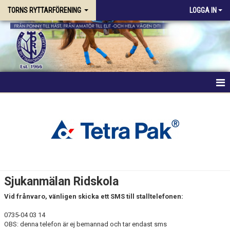
TORNS RYTTARFÖRENING
LOGGA IN
HEM
FÖRENINGEN
RIDSKOLAN
TRÄNING & KURSER
Sjukanmälan Ridskola
STALLPLATS
Vid frånvaro, vänligen skicka ett SMS till stalltelefonen:
0735-04 03 14
TÄVLING
OBS: denna telefon är ej bemannad och tar endast sms