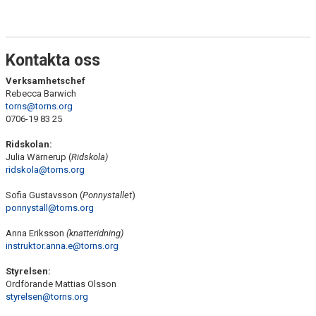
ANLÄGGNING
RIDHUSKALENDER
Kontakta oss
KONTAKT
Verksamhetschef
Rebecca Barwich
torns@torns.org
BLI SPONSOR!
0706-19 83 25
KLUBBSHOP
Ridskolan:
Julia Wärnerup (
Ridskola)
MEDLEMSKAP
ridskola@torns.org
Sofia Gustavsson (
Ponnystallet
)
HIPPOCRATES
ponnystall@torns.org
STÖTTA TORNS
Anna Eriksson
(knatteridning)
instruktor.anna.e@torns.org
LEKTIONSPLANERING RIDSKOLA
Styrelsen:
Ordförande Mattias Olsson
styrelsen@torns.org