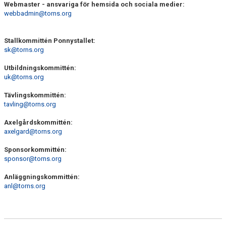
Webmaster - ansvariga för hemsida och sociala medier:
webbadmin@torns.org
Stallkommittén Ponnystallet:
sk@torns.org
Utbildningskommittén:
uk@torns.org
Tävlingskommittén:
tavling@torns.org
Axelgårdskommittén:
axelgard@torns.org
Sponsorkommittén:
sponsor@torns.org
Anläggningskommittén:
anl@torns.org