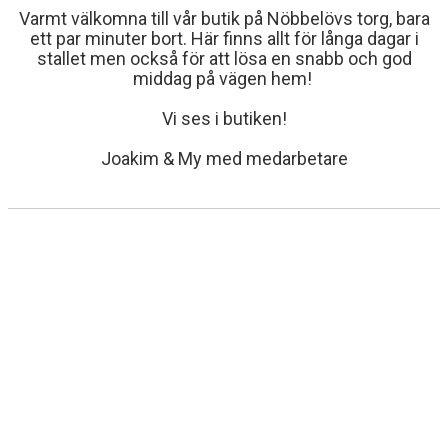
Varmt välkomna till vår butik på Nöbbelövs torg, bara
ANLÄGGNING
ett par minuter bort. Här finns allt för långa dagar i
stallet men också för att lösa en snabb och god
RIDHUSKALENDER
middag på vägen hem!
KONTAKT
Vi ses i butiken!
BLI SPONSOR!
Joakim & My med medarbetare
ICA JÄGAREN
TETRA PAK
SPARBANKEN SKÅNE
INNECTA
ALFA LAVAL
RIDHUSSPONSORER