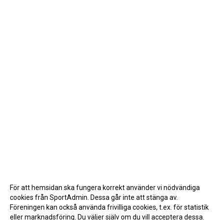
KRAFTRINGEN
KLUBBSHOP
MEDLEMSKAP
HIPPOCRATES
STÖTTA TORNS
LEKTIONSPLANERING RIDSKOLA
För att hemsidan ska fungera korrekt använder vi nödvändiga
cookies från SportAdmin. Dessa går inte att stänga av.
Föreningen kan också använda frivilliga cookies, t.ex. för statistik
eller marknadsföring. Du väljer själv om du vill acceptera dessa.