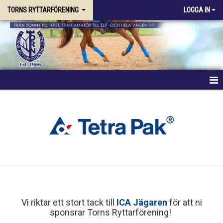
TORNS RYTTARFÖRENING
LOGGA IN
HEM
FÖRENINGEN
RIDSKOLAN
TRÄNING & KURSER
STALLPLATS
Vi riktar ett stort tack till
ICA Jägaren
för att ni
TÄVLING
sponsrar Torns Ryttarförening!