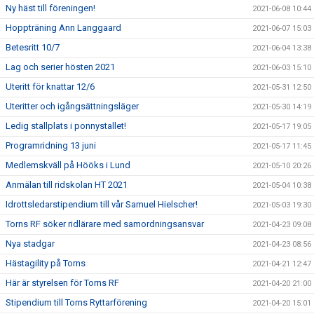
Ny häst till föreningen!
2021-06-08 10:44
Hoppträning Ann Langgaard
2021-06-07 15:03
Betesritt 10/7
2021-06-04 13:38
Lag och serier hösten 2021
2021-06-03 15:10
Uteritt för knattar 12/6
2021-05-31 12:50
Uteritter och igångsättningsläger
2021-05-30 14:19
Ledig stallplats i ponnystallet!
2021-05-17 19:05
Programridning 13 juni
2021-05-17 11:45
Medlemskväll på Hööks i Lund
2021-05-10 20:26
Anmälan till ridskolan HT 2021
2021-05-04 10:38
Idrottsledarstipendium till vår Samuel Hielscher!
2021-05-03 19:30
Torns RF söker ridlärare med samordningsansvar
2021-04-23 09:08
Nya stadgar
2021-04-23 08:56
Hästagility på Torns
2021-04-21 12:47
Här är styrelsen för Torns RF
2021-04-20 21:00
Stipendium till Torns Ryttarförening
2021-04-20 15:01