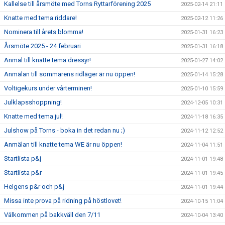
Kallelse till årsmöte med Torns Ryttarförening 2025
2025-02-14 21:11
Knatte med tema riddare!
2025-02-12 11:26
Nominera till årets blomma!
2025-01-31 16:23
Årsmöte 2025 - 24 februari
2025-01-31 16:18
Anmäl till knatte tema dressyr!
2025-01-27 14:02
Anmälan till sommarens ridläger är nu öppen!
2025-01-14 15:28
Voltigekurs under vårterminen!
2025-01-10 15:59
Julklapsshoppning!
2024-12-05 10:31
Knatte med tema jul!
2024-11-18 16:35
Julshow på Torns - boka in det redan nu ;)
2024-11-12 12:52
Anmälan till knatte tema WE är nu öppen!
2024-11-04 11:51
Startlista p&j
2024-11-01 19:48
Startlista p&r
2024-11-01 19:45
Helgens p&r och p&j
2024-11-01 19:44
Missa inte prova på ridning på höstlovet!
2024-10-15 11:04
Välkommen på bakkväll den 7/11
2024-10-04 13:40