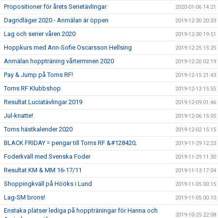
Propositioner för årets Serietävlingar
2020-01-06 14:21
Dagridläger 2020 - Anmälan är öppen
2019-12-30 20:33
Lag och serier våren 2020
2019-12-30 19:51
Hoppkurs med Ann-Sofie Oscarsson Hellsing
2019-12-25 15:25
Anmälan hoppträning vårterminen 2020
2019-12-20 02:19
Pay & Jump på Torns RF!
2019-12-15 21:43
Torns RF Klubbshop
2019-12-13 15:55
Resultat Luciatävlingar 2019
2019-12-09 01:46
Jul-knatte!
2019-12-06 15:05
Torns hästkalender 2020
2019-12-02 15:15
BLACK FRIDAY = pengar till Torns RF &#128420;
2019-11-29 12:23
Foderkväll med Svenska Foder
2019-11-29 11:30
Resultat KM & MM 16-17/11
2019-11-13 17:04
Shoppingkväll på Hööks i Lund
2019-11-05 00:15
Lag-SM brons!
2019-11-05 00:10
Enstaka platser lediga på hoppträningar för Hanna och
2019-10-25 22:08