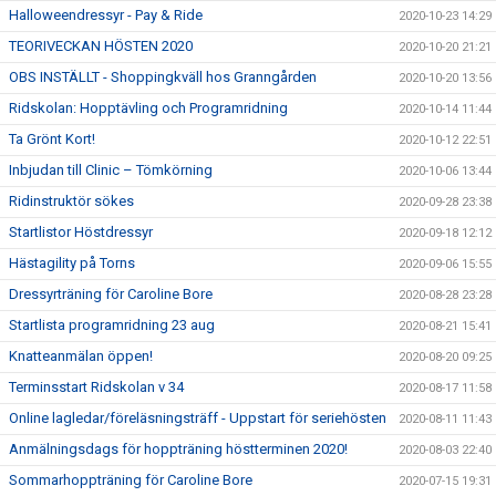
Halloweendressyr - Pay & Ride
2020-10-23 14:29
TEORIVECKAN HÖSTEN 2020
2020-10-20 21:21
OBS INSTÄLLT - Shoppingkväll hos Granngården
2020-10-20 13:56
Ridskolan: Hopptävling och Programridning
2020-10-14 11:44
Ta Grönt Kort!
2020-10-12 22:51
Inbjudan till Clinic – Tömkörning
2020-10-06 13:44
Ridinstruktör sökes
2020-09-28 23:38
Startlistor Höstdressyr
2020-09-18 12:12
Hästagility på Torns
2020-09-06 15:55
Dressyrträning för Caroline Bore
2020-08-28 23:28
Startlista programridning 23 aug
2020-08-21 15:41
Knatteanmälan öppen!
2020-08-20 09:25
Terminsstart Ridskolan v 34
2020-08-17 11:58
Online lagledar/föreläsningsträff - Uppstart för seriehösten
2020-08-11 11:43
Anmälningsdags för hoppträning höstterminen 2020!
2020-08-03 22:40
Sommarhoppträning för Caroline Bore
2020-07-15 19:31