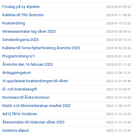
Förslag på ny styrelse
2023-02-07 09:50
Kallelse till TRU årsmöte
2023-01-11 08:35
Knatteridning
2023-01-10 12:53
Intresseanmälan lag våren 2023
2023-01-05 09:10
Serietävlingarna 2023
2023-01-03 15:14
Kallelse till Torns Ryttarförening årsmöte 2023
2023-01-02 20:46
Programridning 6/1
2023-01-01 16:42
Årsmöte den 16 februari 2023
2023-01-01 11:42
Anläggningskort
2022-12-28 15:31
Vi uppdaterar knatteridningen till våren!
2022-12-21 09:46
El- och bränsleavgift
2022-12-19 20:41
Nominera till Årets blomma!
2022-12-19 16:39
Klubb och Minimästerskap resultat 2022
2022-11-28 12:47
&#127810; Höstbrev
2022-11-16 16:05
Återanmälan till ridskolan våren 2023
2022-11-15 13:43
Isolering släppt
2022-11-15 10:37