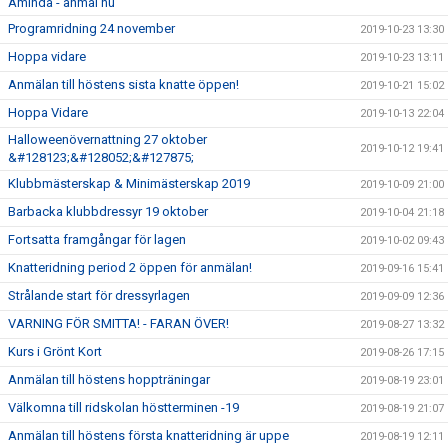
Aminda - anmäl nu
Programridning 24 november
2019-10-23 13:30
Hoppa vidare
2019-10-23 13:11
Anmälan till höstens sista knatte öppen!
2019-10-21 15:02
Hoppa Vidare
2019-10-13 22:04
Halloweenövernattning 27 oktober
2019-10-12 19:41
&#128123;&#128052;&#127875;
Klubbmästerskap & Minimästerskap 2019
2019-10-09 21:00
Barbacka klubbdressyr 19 oktober
2019-10-04 21:18
Fortsatta framgångar för lagen
2019-10-02 09:43
Knatteridning period 2 öppen för anmälan!
2019-09-16 15:41
Strålande start för dressyrlagen
2019-09-09 12:36
VARNING FÖR SMITTA! - FARAN ÖVER!
2019-08-27 13:32
Kurs i Grönt Kort
2019-08-26 17:15
Anmälan till höstens hoppträningar
2019-08-19 23:01
Välkomna till ridskolan höstterminen -19
2019-08-19 21:07
Anmälan till höstens första knatteridning är uppe
2019-08-19 12:11