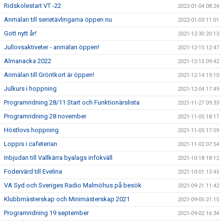
Ridskolestart VT -22
2022-01-04 08:24
Anmälan till serietävlingarna öppen nu
2022-01-03 11:01
Gott nytt år!
2021-12-30 20:13
Jullovsaktiveter - anmälan öppen!
2021-12-15 12:47
Almanacka 2022
2021-12-15 09:42
Anmälan till Gröntkort är öppen!
2021-12-14 19:10
Julkurs i hoppning
2021-12-04 17:49
Programridning 28/11 Start och Funktionärslista
2021-11-27 09:33
Programridning 28 november
2021-11-05 18:17
Höstlovs hoppning
2021-11-05 17:59
Loppis i cafeterian
2021-11-02 07:54
Inbjudan till Vallkärra byalags infokväll
2021-10-18 18:12
Fodervärd till Evelina
2021-10-01 13:45
VA Syd och Sveriges Radio Malmöhus på besök
2021-09-21 11:42
Klubbmästerskap och Minimästerskap 2021
2021-09-05 21:15
Programridning 19 september
2021-09-02 16:34