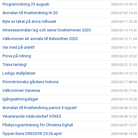
Programridning 23 augusti
2020-07-10 18:15
Anmälan till Knatteridning ht-20
2020-07-02 14:43
Byte av taket på stora ridhuset
2020-06-17 23:20
Intresseanmälan lag och serier höstterminen 2020
2020-06-13 14:36
Välkommen att anmäla till Betesritten 2020
2020-06-12 11:54
Var med på uteritt!
2020-06-12 11:41
Prova på ridning
2020-06-02 23:02
Träna terräng!
2020-05-22 21:53
Lediga stallplatser
2020-05-19 16:12
Rönnströmska gårdens historia
2020-05-17 08:04
Välkommen Vanessa
2020-05-05 17:06
Igångsättningsläger
2020-04-14 10:20
Anmälan till Knatteridning period 4 öppen!
2020-04-08 16:33
Vikarierande ridskolechef SÖKES
2020-04-08 16:32
Påskprogramträning för Christina Eghall
2020-04-07 13:57
Öppen Bana DRESSYR 25-26 april
2020-04-06 14:05