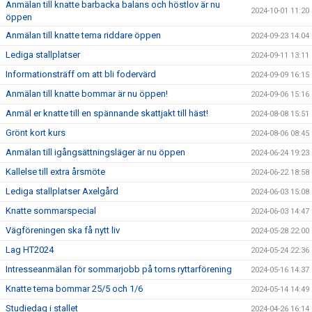
Anmälan till knatte barbacka balans och höstlov är nu
2024-10-01 11:20
öppen
Anmälan till knatte tema riddare öppen
2024-09-23 14:04
Lediga stallplatser
2024-09-11 13:11
Informationsträff om att bli fodervärd
2024-09-09 16:15
Anmälan till knatte bommar är nu öppen!
2024-09-06 15:16
Anmäl er knatte till en spännande skattjakt till häst!
2024-08-08 15:51
Grönt kort kurs
2024-08-06 08:45
Anmälan till igångsättningsläger är nu öppen
2024-06-24 19:23
Kallelse till extra årsmöte
2024-06-22 18:58
Lediga stallplatser Axelgård
2024-06-03 15:08
Knatte sommarspecial
2024-06-03 14:47
Vägföreningen ska få nytt liv
2024-05-28 22:00
Lag HT2024
2024-05-24 22:36
Intresseanmälan för sommarjobb på torns ryttarförening
2024-05-16 14:37
Knatte tema bommar 25/5 och 1/6
2024-05-14 14:49
Studiedag i stallet
2024-04-26 16:14