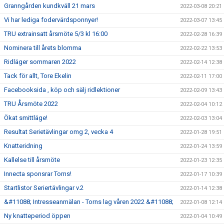
Granngården kundkväll 21 mars
2022-03-08 20:21
Vi har lediga fodervärdsponnyer!
2022-03-07 13:45
TRU extrainsatt årsmöte 5/3 kl 16:00
2022-02-28 16:39
Nominera till årets blomma
2022-02-22 13:53
Ridläger sommaren 2022
2022-02-14 12:38
Tack för allt, Tore Ekelin
2022-02-11 17:00
Facebooksida , köp och sälj ridlektioner
2022-02-09 13:43
TRU Årsmöte 2022
2022-02-04 10:12
Ökat smittläge!
2022-02-03 13:04
Resultat Serietävlingar omg 2, vecka 4
2022-01-28 19:51
Knatteridning
2022-01-24 13:59
Kallelse till årsmöte
2022-01-23 12:35
Innecta sponsrar Torns!
2022-01-17 10:39
Startlistor Seriertävlingar v.2
2022-01-14 12:38
&#11088; Intresseanmälan - Torns lag våren 2022 &#11088;
2022-01-08 12:14
Ny knatteperiod öppen
2022-01-04 10:49