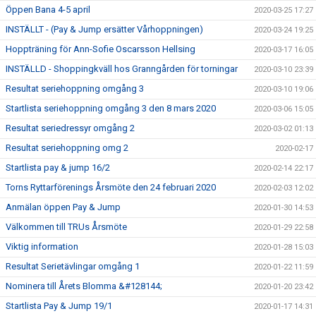
Öppen Bana 4-5 april
2020-03-25 17:27
INSTÄLLT - (Pay & Jump ersätter Vårhoppningen)
2020-03-24 19:25
Hoppträning för Ann-Sofie Oscarsson Hellsing
2020-03-17 16:05
INSTÄLLD - Shoppingkväll hos Granngården för torningar
2020-03-10 23:39
Resultat seriehoppning omgång 3
2020-03-10 19:06
Startlista seriehoppning omgång 3 den 8 mars 2020
2020-03-06 15:05
Resultat seriedressyr omgång 2
2020-03-02 01:13
Resultat seriehoppning omg 2
2020-02-17
Startlista pay & jump 16/2
2020-02-14 22:17
Torns Ryttarförenings Årsmöte den 24 februari 2020
2020-02-03 12:02
Anmälan öppen Pay & Jump
2020-01-30 14:53
Välkommen till TRUs Årsmöte
2020-01-29 22:58
Viktig information
2020-01-28 15:03
Resultat Serietävlingar omgång 1
2020-01-22 11:59
Nominera till Årets Blomma &#128144;
2020-01-20 23:42
Startlista Pay & Jump 19/1
2020-01-17 14:31