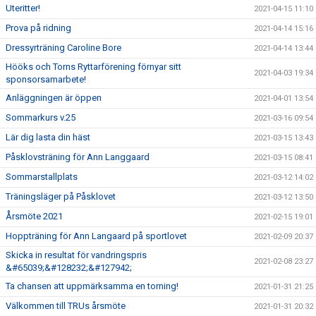
Uteritter!
2021-04-15 11:10
Prova på ridning
2021-04-14 15:16
Dressyrträning Caroline Bore
2021-04-14 13:44
Hööks och Torns Ryttarförening förnyar sitt
2021-04-03 19:34
sponsorsamarbete!
Anläggningen är öppen
2021-04-01 13:54
Sommarkurs v.25
2021-03-16 09:54
Lär dig lasta din häst
2021-03-15 13:43
Påsklovsträning för Ann Langgaard
2021-03-15 08:41
Sommarstallplats
2021-03-12 14:02
Träningsläger på Påsklovet
2021-03-12 13:50
Årsmöte 2021
2021-02-15 19:01
Hoppträning för Ann Langaard på sportlovet
2021-02-09 20:37
Skicka in resultat för vandringspris
2021-02-08 23:27
&#65039;&#128232;&#127942;
Ta chansen att uppmärksamma en torning!
2021-01-31 21:25
Välkommen till TRUs årsmöte
2021-01-31 20:32