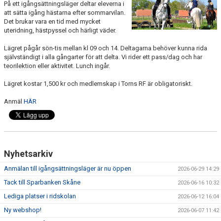
På ett igångsättningsläger deltar eleverna i
ANLÄGGNING
att sätta igång hästarna efter sommarvilan.
Det brukar vara en tid med mycket
uteridning, hästpyssel och härligt väder.
RIDHUSKALENDER
Lägret pågår sön-tis mellan kl 09 och 14. Deltagarna behöver kunna rida
KONTAKT
självständigt i alla gångarter för att delta. Vi rider ett pass/dag och har
teorilektion eller aktivitet. Lunch ingår.
BLI SPONSOR!
Lägret kostar 1,500 kr och medlemskap i Torns RF är obligatoriskt.
KLUBBSHOP
Anmäl
HÄR
MEDLEMSKAP
HIPPOCRATES
Nyhetsarkiv
STÖTTA TORNS
Anmälan till igångsättningsläger är nu öppen
2026-06-29 14:29
LEKTIONSPLANERING RIDSKOLA
Tack till Sparbanken Skåne
2026-06-16 10:32
Lediga platser i ridskolan
2026-06-12 16:04
Ny webshop!
2026-06-07 11:42