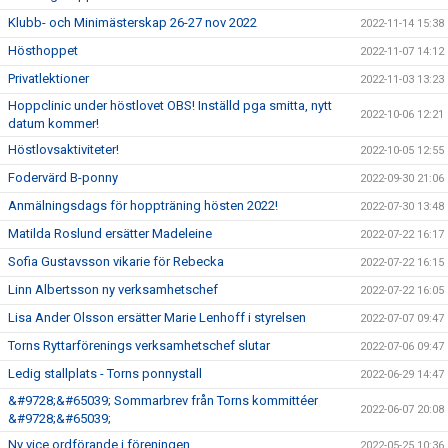
Klubb- och Minimästerskap 26-27 nov 2022
2022-11-14 15:38
Hösthoppet
2022-11-07 14:12
Privatlektioner
2022-11-03 13:23
Hoppclinic under höstlovet OBS! Inställd pga smitta, nytt
2022-10-06 12:21
datum kommer!
Höstlovsaktiviteter!
2022-10-05 12:55
Fodervärd B-ponny
2022-09-30 21:06
Anmälningsdags för hoppträning hösten 2022!
2022-07-30 13:48
Matilda Roslund ersätter Madeleine
2022-07-22 16:17
Sofia Gustavsson vikarie för Rebecka
2022-07-22 16:15
Linn Albertsson ny verksamhetschef
2022-07-22 16:05
Lisa Ander Olsson ersätter Marie Lenhoff i styrelsen
2022-07-07 09:47
Torns Ryttarförenings verksamhetschef slutar
2022-07-06 09:47
Ledig stallplats - Torns ponnystall
2022-06-29 14:47
&#9728;&#65039; Sommarbrev från Torns kommittéer
2022-06-07 20:08
&#9728;&#65039;
Ny vice ordförande i föreningen
2022-05-25 10:36