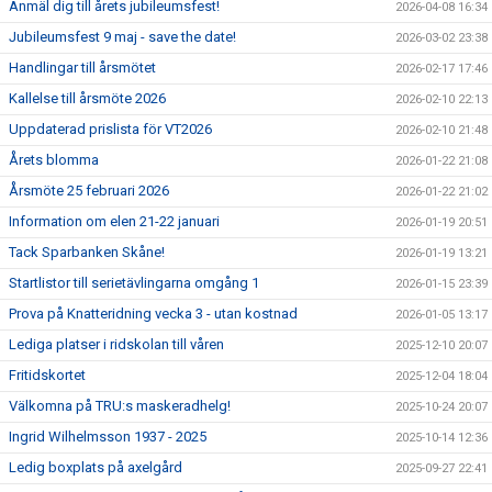
Anmäl dig till årets jubileumsfest!
2026-04-08 16:34
Jubileumsfest 9 maj - save the date!
2026-03-02 23:38
Handlingar till årsmötet
2026-02-17 17:46
Kallelse till årsmöte 2026
2026-02-10 22:13
Uppdaterad prislista för VT2026
2026-02-10 21:48
Årets blomma
2026-01-22 21:08
Årsmöte 25 februari 2026
2026-01-22 21:02
Information om elen 21-22 januari
2026-01-19 20:51
Tack Sparbanken Skåne!
2026-01-19 13:21
Startlistor till serietävlingarna omgång 1
2026-01-15 23:39
Prova på Knatteridning vecka 3 - utan kostnad
2026-01-05 13:17
Lediga platser i ridskolan till våren
2025-12-10 20:07
Fritidskortet
2025-12-04 18:04
Välkomna på TRU:s maskeradhelg!
2025-10-24 20:07
Ingrid Wilhelmsson 1937 - 2025
2025-10-14 12:36
Ledig boxplats på axelgård
2025-09-27 22:41