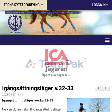
TORNS RYTTARFÖRENING
LOGGA IN
HEM
FÖRENINGEN
RIDSKOLAN
TRÄNING & KURSER
Igångsättningsläger v.32-33
<
>
STALLPLATS
2023-04-27 11:40
Igångsättningsläger vecka 32-33
TÄVLING
Nu kan du anmäla till igångsättningsläger!