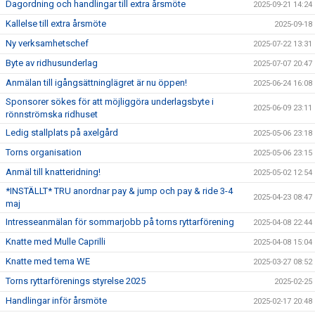
Dagordning och handlingar till extra årsmöte
2025-09-21 14:24
Kallelse till extra årsmöte
2025-09-18
Ny verksamhetschef
2025-07-22 13:31
Byte av ridhusunderlag
2025-07-07 20:47
Anmälan till igångsättninglägret är nu öppen!
2025-06-24 16:08
Sponsorer sökes för att möjliggöra underlagsbyte i
2025-06-09 23:11
rönnströmska ridhuset
Ledig stallplats på axelgård
2025-05-06 23:18
Torns organisation
2025-05-06 23:15
Anmäl till knatteridning!
2025-05-02 12:54
*INSTÄLLT* TRU anordnar pay & jump och pay & ride 3-4
2025-04-23 08:47
maj
Intresseanmälan för sommarjobb på torns ryttarförening
2025-04-08 22:44
Knatte med Mulle Caprilli
2025-04-08 15:04
Knatte med tema WE
2025-03-27 08:52
Torns ryttarförenings styrelse 2025
2025-02-25
Handlingar inför årsmöte
2025-02-17 20:48