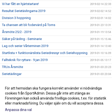
Vi har fått en hjärtstartare!
2019-02-14 22:33
Resultat Serietävlingarna 2019
2019-02-02 14:52
Division 3 hoppning
2019-02-01 14:02
Ta chansen att bli fodervärd på Torns
2019-01-23 13:31
Årsmöte 25/2 - 2019
2019-01-19 13:54
Säker på tävling - Seminarie
2019-01-15 15:46
Lag och serier Vårterminen 2019
2019-01-14 13:40
Startlista + funktionärslista Seriedressyr och Seriehoppning
2019-01-10 16:09
Fallteknik för ryttare - 9 jan 2019
2019-01-05 13:17
TRUs Årsmöte
2019-01-03 23:23
Serietävlingar
2019-01-03 23:04
Hoppträning torsdagar VT-19
2018-12-15 13:15
Ledig stallplats i ponnystallet
För att hemsidan ska fungera korrekt använder vi nödvändiga
2018-12-14 16:43
cookies från SportAdmin. Dessa går inte att stänga av.
Klubbmästerskap och Minimästerskap 2018
2018-02-01 13:36
Föreningen kan också använda frivilliga cookies, t.ex. för statistik
eller marknadsföring. Du väljer själv om du vill acceptera dessa.
Anpassa dina val