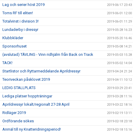
Lag och serier höst 2019
2019-06-17 23:43
Torns RF till eliten!
2019-06-01 12:00
Totalvinst i division 3!
2019-06-01 11:29
Lundaderby i dressyr
2019-05-28 16:23
Klubbkläder
2019-05-20 16:46
Sponsorhuset
2019-05-08 14:21
(avslutad) TÄVLING - Vinn ridhjälm från Back on Track
2019-05-03 15:28
TACK!
2019-05-02 14:04
Startlistor och Ryttarmeddelande Aprildressyr
2019-04-24 21:24
Teoriveckan påsklovet 2019
2019-04-11 10:12
LEDIG STALLPLATS
2019-03-29 23:41
Lediga platser hoppträningar
2019-03-28 11:16
Aprildressyr lokalt/regionalt 27-28 April
2019-03-22 18:16
Ridläger 2019
2019-02-19 13:11
Ordförande sökes
2019-02-18 23:18
Anmäl till ny Knatteridningsperiod!
2019-02-18 15:16