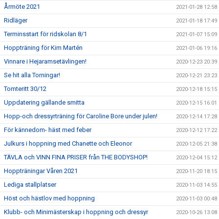
Årmöte 2021
2021-01-28 12:58
Ridläger
2021-01-18 17:49
Terminsstart för ridskolan 8/1
2021-01-07 15:09
Hoppträning för Kim Martén
2021-01-06 19:16
Vinnare i Hejaramsetävlingen!
2020-12-23 20:39
Se hit alla Torningar!
2020-12-21 23:23
Tomteritt 30/12
2020-12-18 15:15
Uppdatering gällande smitta
2020-12-15 16:01
Hopp-och dressyrträning för Caroline Bore under julen!
2020-12-14 17:28
För kännedom- häst med feber
2020-12-12 17:22
Julkurs i hoppning med Chanette och Eleonor
2020-12-05 21:38
TÄVLA och VINN FINA PRISER från THE BODYSHOP!
2020-12-04 15:12
Hoppträningar Våren 2021
2020-11-20 18:15
Lediga stallplatser
2020-11-03 14:55
Höst och hästlov med hoppning
2020-11-03 00:48
Klubb- och Minimästerskap i hoppning och dressyr
2020-10-26 13:08