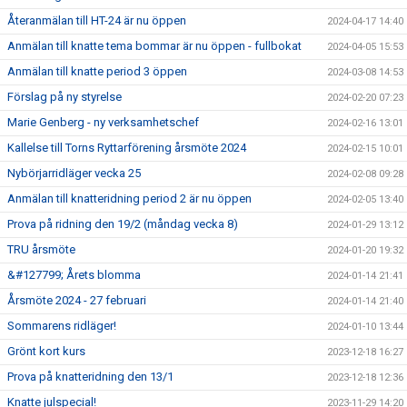
Återanmälan till HT-24 är nu öppen
2024-04-17 14:40
Anmälan till knatte tema bommar är nu öppen - fullbokat
2024-04-05 15:53
Anmälan till knatte period 3 öppen
2024-03-08 14:53
Förslag på ny styrelse
2024-02-20 07:23
Marie Genberg - ny verksamhetschef
2024-02-16 13:01
Kallelse till Torns Ryttarförening årsmöte 2024
2024-02-15 10:01
Nybörjarridläger vecka 25
2024-02-08 09:28
Anmälan till knatteridning period 2 är nu öppen
2024-02-05 13:40
Prova på ridning den 19/2 (måndag vecka 8)
2024-01-29 13:12
TRU årsmöte
2024-01-20 19:32
&#127799; Årets blomma
2024-01-14 21:41
Årsmöte 2024 - 27 februari
2024-01-14 21:40
Sommarens ridläger!
2024-01-10 13:44
Grönt kort kurs
2023-12-18 16:27
Prova på knatteridning den 13/1
2023-12-18 12:36
Knatte julspecial!
2023-11-29 14:20