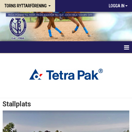
TORNS RYTTARFÖRENING
LOGGA IN
HEM
FÖRENINGEN
RIDSKOLAN
TRÄNING & KURSER
Stallplats
STALLPLATS
AXELGÅRD