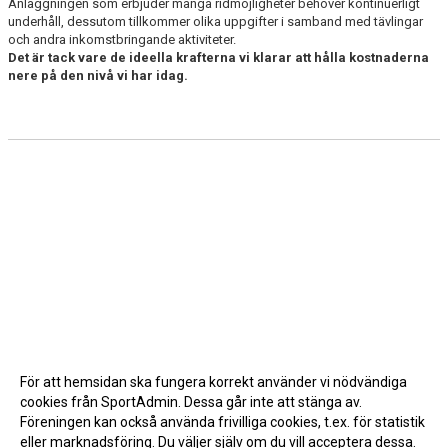
Anläggningen som erbjuder många ridmöjligheter behöver kontinuerligt
LEKTIONSPLANERING RIDSKOLA
underhåll, dessutom tillkommer olika uppgifter i samband med tävlingar
och andra inkomstbringande aktiviteter.
Det är tack vare de ideella krafterna vi klarar att hålla kostnaderna
nere på den nivå vi har idag.
För att hemsidan ska fungera korrekt använder vi nödvändiga
cookies från SportAdmin. Dessa går inte att stänga av.
Föreningen kan också använda frivilliga cookies, t.ex. för statistik
eller marknadsföring. Du väljer själv om du vill acceptera dessa.