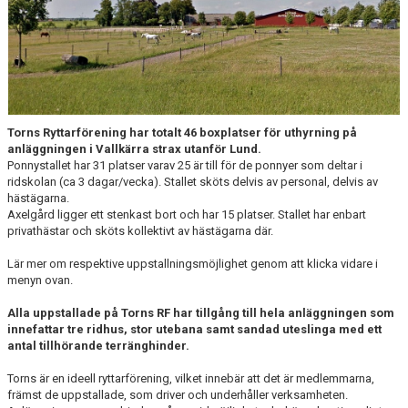
PONNYSTALLET
TÄVLING
ANLÄGGNING
Torns Ryttarförening har totalt 46 boxplatser för uthyrning på
RIDHUSKALENDER
anläggningen i Vallkärra strax utanför Lund.
Ponnystallet har 31 platser varav 25 är till för de ponnyer som deltar i
KONTAKT
ridskolan (ca 3 dagar/vecka). Stallet sköts delvis av personal, delvis av
hästägarna.
Axelgård ligger ett stenkast bort och har 15 platser. Stallet har enbart
BLI SPONSOR!
privathästar och sköts kollektivt av hästägarna där.
KLUBBSHOP
Lär mer om respektive uppstallningsmöjlighet genom att klicka vidare i
menyn ovan.
MEDLEMSKAP
Alla uppstallade på Torns RF har tillgång till hela anläggningen som
innefattar tre ridhus, stor utebana samt sandad uteslinga med ett
HIPPOCRATES
antal tillhörande terränghinder.
STÖTTA TORNS
Torns är en ideell ryttarförening, vilket innebär att det är medlemmarna,
främst de uppstallade, som driver och underhåller verksamheten.