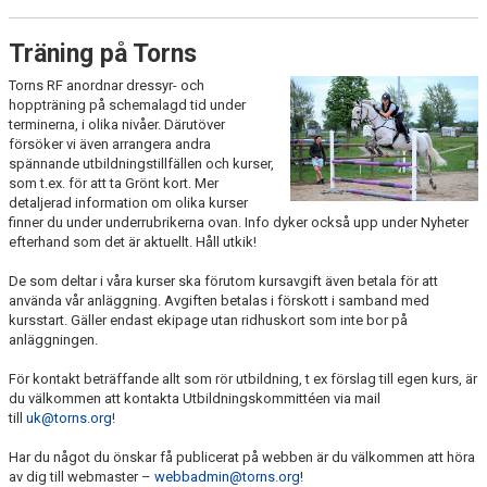
ÖPPEN BANA HOPPNING/DRESSYR
Träning på Torns
ÖVRIGA KURSER OCH TRÄNINGAR
Torns RF anordnar dressyr- och
hoppträning på schemalagd tid under
STALLPLATS
terminerna, i olika nivåer. Därutöver
försöker vi även arrangera andra
TÄVLING
spännande utbildningstillfällen och kurser,
som t.ex. för att ta Grönt kort. Mer
detaljerad information om olika kurser
ANLÄGGNING
finner du under underrubrikerna ovan. Info dyker också upp under Nyheter
efterhand som det är aktuellt. Håll utkik!
RIDHUSKALENDER
De som deltar i våra kurser ska förutom kursavgift även betala för att
använda vår anläggning. Avgiften betalas i förskott i samband med
KONTAKT
kursstart. Gäller endast ekipage utan ridhuskort som inte bor på
anläggningen.
BLI SPONSOR!
För kontakt beträffande allt som rör utbildning, t ex förslag till egen kurs, är
du välkommen att kontakta Utbildningskommittéen via mail
KLUBBSHOP
till
uk@torns.org
!
MEDLEMSKAP
Har du något du önskar få publicerat på webben är du välkommen att höra
av dig till webmaster –
webbadmin@torns.org
!