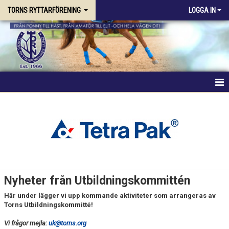
TORNS RYTTARFÖRENING
LOGGA IN
HEM
FÖRENINGEN
RIDSKOLAN
TRÄNING & KURSER
Nyheter från Utbildningskommittén
TORSDAGSHOPPNING
Här under lägger vi upp kommande aktiviteter som arrangeras av
Torns Utbildningskommitté!
PRIVATTRÄNING DRESSYR
Vi frågor mejla:
uk@torns.org