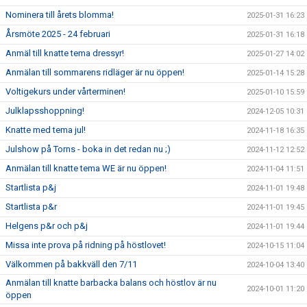
Nominera till årets blomma!
2025-01-31 16:23
Årsmöte 2025 - 24 februari
2025-01-31 16:18
Anmäl till knatte tema dressyr!
2025-01-27 14:02
Anmälan till sommarens ridläger är nu öppen!
2025-01-14 15:28
Voltigekurs under vårterminen!
2025-01-10 15:59
Julklapsshoppning!
2024-12-05 10:31
Knatte med tema jul!
2024-11-18 16:35
Julshow på Torns - boka in det redan nu ;)
2024-11-12 12:52
Anmälan till knatte tema WE är nu öppen!
2024-11-04 11:51
Startlista p&j
2024-11-01 19:48
Startlista p&r
2024-11-01 19:45
Helgens p&r och p&j
2024-11-01 19:44
Missa inte prova på ridning på höstlovet!
2024-10-15 11:04
Välkommen på bakkväll den 7/11
2024-10-04 13:40
Anmälan till knatte barbacka balans och höstlov är nu
2024-10-01 11:20
öppen