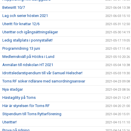
Betesritt 10/7
2021-06-04 13:38
Lag och serier hösten 2021
2021-06-03 15:10
Uteritt för knattar 12/6
2021-05-31 12:50
Uteritter och igångsättningsläger
2021-05-30 14:19
Ledig stallplats i ponnystallet!
2021-05-17 19:05
Programridning 13 juni
2021-05-17 11:45
Medlemskväll på Hööks i Lund
2021-05-10 20:26
Anmälan till ridskolan HT 2021
2021-05-04 10:38
Idrottsledarstipendium till vår Samuel Hielscher!
2021-05-03 19:30
Torns RF söker ridlärare med samordningsansvar
2021-04-23 09:08
Nya stadgar
2021-04-23 08:56
Hästagility på Torns
2021-04-21 12:47
Här är styrelsen för Torns RF
2021-04-20 21:00
Stipendium till Torns Ryttarförening
2021-04-20 15:01
Uteritter!
2021-04-15 11:10
Prova på ridning
2021-04-14 15:16