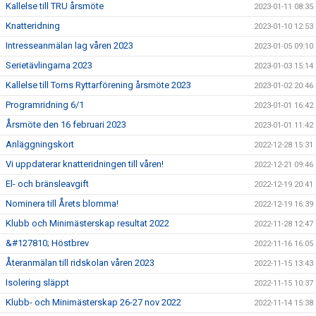
Kallelse till TRU årsmöte
2023-01-11 08:35
Knatteridning
2023-01-10 12:53
Intresseanmälan lag våren 2023
2023-01-05 09:10
Serietävlingarna 2023
2023-01-03 15:14
Kallelse till Torns Ryttarförening årsmöte 2023
2023-01-02 20:46
Programridning 6/1
2023-01-01 16:42
Årsmöte den 16 februari 2023
2023-01-01 11:42
Anläggningskort
2022-12-28 15:31
Vi uppdaterar knatteridningen till våren!
2022-12-21 09:46
El- och bränsleavgift
2022-12-19 20:41
Nominera till Årets blomma!
2022-12-19 16:39
Klubb och Minimästerskap resultat 2022
2022-11-28 12:47
&#127810; Höstbrev
2022-11-16 16:05
Återanmälan till ridskolan våren 2023
2022-11-15 13:43
Isolering släppt
2022-11-15 10:37
Klubb- och Minimästerskap 26-27 nov 2022
2022-11-14 15:38