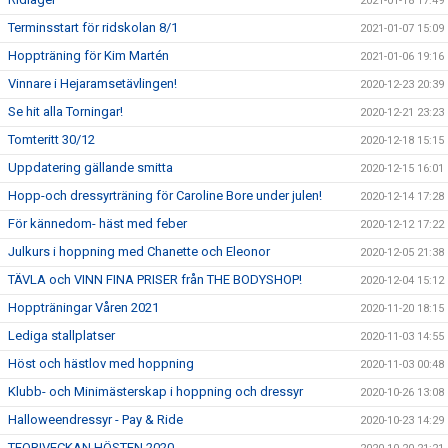
2021-01-18 17:49
Terminsstart för ridskolan 8/1
2021-01-07 15:09
Hoppträning för Kim Martén
2021-01-06 19:16
Vinnare i Hejaramsetävlingen!
2020-12-23 20:39
Se hit alla Torningar!
2020-12-21 23:23
Tomteritt 30/12
2020-12-18 15:15
Uppdatering gällande smitta
2020-12-15 16:01
Hopp-och dressyrträning för Caroline Bore under julen!
2020-12-14 17:28
För kännedom- häst med feber
2020-12-12 17:22
Julkurs i hoppning med Chanette och Eleonor
2020-12-05 21:38
TÄVLA och VINN FINA PRISER från THE BODYSHOP!
2020-12-04 15:12
Hoppträningar Våren 2021
2020-11-20 18:15
Lediga stallplatser
2020-11-03 14:55
Höst och hästlov med hoppning
2020-11-03 00:48
Klubb- och Minimästerskap i hoppning och dressyr
2020-10-26 13:08
Halloweendressyr - Pay & Ride
2020-10-23 14:29
TEORIVECKAN HÖSTEN 2020