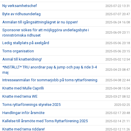
Ny verksamhetschef
2025-07-22 13:31
Byte av ridhusunderlag
2025-07-07 20:47
Anmälan till igångsättninglägret är nu öppen!
2025-06-24 16:08
Sponsorer sökes för att möjliggöra underlagsbyte i
2025-06-09 23:11
rönnströmska ridhuset
Ledig stallplats på axelgård
2025-05-06 23:18
Torns organisation
2025-05-06 23:15
Anmäl till knatteridning!
2025-05-02 12:54
*INSTÄLLT* TRU anordnar pay & jump och pay & ride 3-4
2025-04-23 08:47
maj
Intresseanmälan för sommarjobb på torns ryttarförening
2025-04-08 22:44
Knatte med Mulle Caprilli
2025-04-08 15:04
Knatte med tema WE
2025-03-27 08:52
Torns ryttarförenings styrelse 2025
2025-02-25
Handlingar inför årsmöte
2025-02-17 20:48
Kallelse till årsmöte med Torns Ryttarförening 2025
2025-02-14 21:11
Knatte med tema riddare!
2025-02-12 11:26