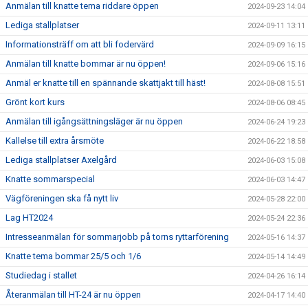
Anmälan till knatte tema riddare öppen
2024-09-23 14:04
Lediga stallplatser
2024-09-11 13:11
Informationsträff om att bli fodervärd
2024-09-09 16:15
Anmälan till knatte bommar är nu öppen!
2024-09-06 15:16
Anmäl er knatte till en spännande skattjakt till häst!
2024-08-08 15:51
Grönt kort kurs
2024-08-06 08:45
Anmälan till igångsättningsläger är nu öppen
2024-06-24 19:23
Kallelse till extra årsmöte
2024-06-22 18:58
Lediga stallplatser Axelgård
2024-06-03 15:08
Knatte sommarspecial
2024-06-03 14:47
Vägföreningen ska få nytt liv
2024-05-28 22:00
Lag HT2024
2024-05-24 22:36
Intresseanmälan för sommarjobb på torns ryttarförening
2024-05-16 14:37
Knatte tema bommar 25/5 och 1/6
2024-05-14 14:49
Studiedag i stallet
2024-04-26 16:14
Återanmälan till HT-24 är nu öppen
2024-04-17 14:40