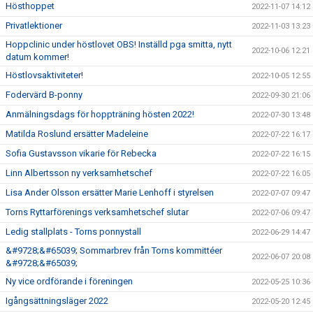
Hösthoppet
2022-11-07 14:12
Privatlektioner
2022-11-03 13:23
Hoppclinic under höstlovet OBS! Inställd pga smitta, nytt
2022-10-06 12:21
datum kommer!
Höstlovsaktiviteter!
2022-10-05 12:55
Fodervärd B-ponny
2022-09-30 21:06
Anmälningsdags för hoppträning hösten 2022!
2022-07-30 13:48
Matilda Roslund ersätter Madeleine
2022-07-22 16:17
Sofia Gustavsson vikarie för Rebecka
2022-07-22 16:15
Linn Albertsson ny verksamhetschef
2022-07-22 16:05
Lisa Ander Olsson ersätter Marie Lenhoff i styrelsen
2022-07-07 09:47
Torns Ryttarförenings verksamhetschef slutar
2022-07-06 09:47
Ledig stallplats - Torns ponnystall
2022-06-29 14:47
&#9728;&#65039; Sommarbrev från Torns kommittéer
2022-06-07 20:08
&#9728;&#65039;
Ny vice ordförande i föreningen
2022-05-25 10:36
Igångsättningsläger 2022
2022-05-20 12:45