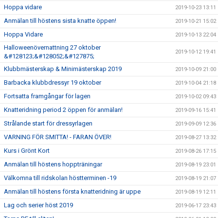
Hoppa vidare
2019-10-23 13:11
Anmälan till höstens sista knatte öppen!
2019-10-21 15:02
Hoppa Vidare
2019-10-13 22:04
Halloweenövernattning 27 oktober
2019-10-12 19:41
&#128123;&#128052;&#127875;
Klubbmästerskap & Minimästerskap 2019
2019-10-09 21:00
Barbacka klubbdressyr 19 oktober
2019-10-04 21:18
Fortsatta framgångar för lagen
2019-10-02 09:43
Knatteridning period 2 öppen för anmälan!
2019-09-16 15:41
Strålande start för dressyrlagen
2019-09-09 12:36
VARNING FÖR SMITTA! - FARAN ÖVER!
2019-08-27 13:32
Kurs i Grönt Kort
2019-08-26 17:15
Anmälan till höstens hoppträningar
2019-08-19 23:01
Välkomna till ridskolan höstterminen -19
2019-08-19 21:07
Anmälan till höstens första knatteridning är uppe
2019-08-19 12:11
Lag och serier höst 2019
2019-06-17 23:43