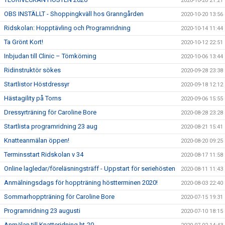
2020-10-20 21:21
OBS INSTÄLLT - Shoppingkväll hos Granngården
2020-10-20 13:56
Ridskolan: Hopptävling och Programridning
2020-10-14 11:44
Ta Grönt Kort!
2020-10-12 22:51
Inbjudan till Clinic – Tömkörning
2020-10-06 13:44
Ridinstruktör sökes
2020-09-28 23:38
Startlistor Höstdressyr
2020-09-18 12:12
Hästagility på Torns
2020-09-06 15:55
Dressyrträning för Caroline Bore
2020-08-28 23:28
Startlista programridning 23 aug
2020-08-21 15:41
Knatteanmälan öppen!
2020-08-20 09:25
Terminsstart Ridskolan v 34
2020-08-17 11:58
Online lagledar/föreläsningsträff - Uppstart för seriehösten
2020-08-11 11:43
Anmälningsdags för hoppträning höstterminen 2020!
2020-08-03 22:40
Sommarhoppträning för Caroline Bore
2020-07-15 19:31
Programridning 23 augusti
2020-07-10 18:15
Anmälan till Knatteridning ht-20