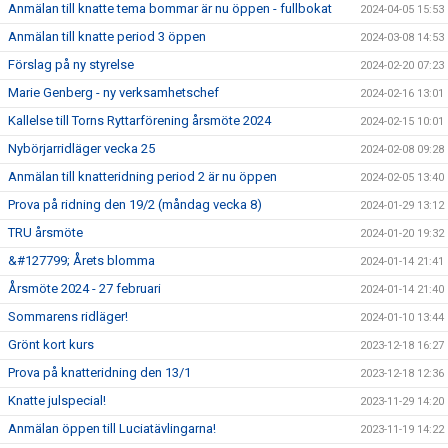
Anmälan till knatte tema bommar är nu öppen - fullbokat
2024-04-05 15:53
Anmälan till knatte period 3 öppen
2024-03-08 14:53
Förslag på ny styrelse
2024-02-20 07:23
Marie Genberg - ny verksamhetschef
2024-02-16 13:01
Kallelse till Torns Ryttarförening årsmöte 2024
2024-02-15 10:01
Nybörjarridläger vecka 25
2024-02-08 09:28
Anmälan till knatteridning period 2 är nu öppen
2024-02-05 13:40
Prova på ridning den 19/2 (måndag vecka 8)
2024-01-29 13:12
TRU årsmöte
2024-01-20 19:32
&#127799; Årets blomma
2024-01-14 21:41
Årsmöte 2024 - 27 februari
2024-01-14 21:40
Sommarens ridläger!
2024-01-10 13:44
Grönt kort kurs
2023-12-18 16:27
Prova på knatteridning den 13/1
2023-12-18 12:36
Knatte julspecial!
2023-11-29 14:20
Anmälan öppen till Luciatävlingarna!
2023-11-19 14:22