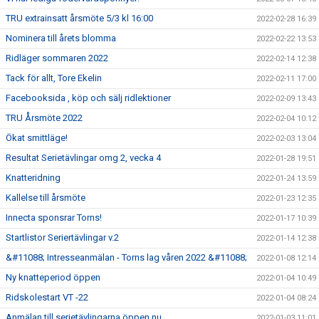
TRU extrainsatt årsmöte 5/3 kl 16:00
2022-02-28 16:39
Nominera till årets blomma
2022-02-22 13:53
Ridläger sommaren 2022
2022-02-14 12:38
Tack för allt, Tore Ekelin
2022-02-11 17:00
Facebooksida , köp och sälj ridlektioner
2022-02-09 13:43
TRU Årsmöte 2022
2022-02-04 10:12
Ökat smittläge!
2022-02-03 13:04
Resultat Serietävlingar omg 2, vecka 4
2022-01-28 19:51
Knatteridning
2022-01-24 13:59
Kallelse till årsmöte
2022-01-23 12:35
Innecta sponsrar Torns!
2022-01-17 10:39
Startlistor Seriertävlingar v.2
2022-01-14 12:38
&#11088; Intresseanmälan - Torns lag våren 2022 &#11088;
2022-01-08 12:14
Ny knatteperiod öppen
2022-01-04 10:49
Ridskolestart VT -22
2022-01-04 08:24
Anmälan till serietävlingarna öppen nu
2022-01-03 11:01