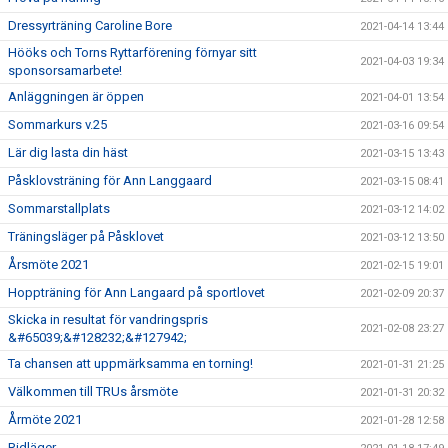
Dressyrträning Caroline Bore
2021-04-14 13:44
Hööks och Torns Ryttarförening förnyar sitt
2021-04-03 19:34
sponsorsamarbete!
Anläggningen är öppen
2021-04-01 13:54
Sommarkurs v.25
2021-03-16 09:54
Lär dig lasta din häst
2021-03-15 13:43
Påsklovsträning för Ann Langgaard
2021-03-15 08:41
Sommarstallplats
2021-03-12 14:02
Träningsläger på Påsklovet
2021-03-12 13:50
Årsmöte 2021
2021-02-15 19:01
Hoppträning för Ann Langaard på sportlovet
2021-02-09 20:37
Skicka in resultat för vandringspris
2021-02-08 23:27
&#65039;&#128232;&#127942;
Ta chansen att uppmärksamma en torning!
2021-01-31 21:25
Välkommen till TRUs årsmöte
2021-01-31 20:32
Årmöte 2021
2021-01-28 12:58
Ridläger