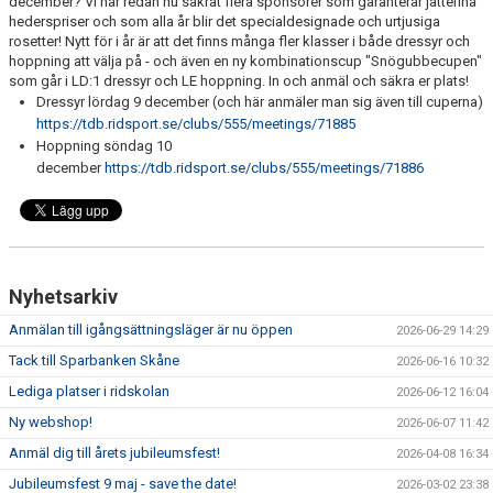
december? Vi har redan nu säkrat flera sponsorer som garanterar jättefina
hederspriser och som alla år blir det specialdesignade och urtjusiga
ANLÄGGNING
rosetter! Nytt för i år är att det finns många fler klasser i både dressyr och
hoppning att välja på - och även en ny kombinationscup "Snögubbecupen"
RIDHUSKALENDER
som går i LD:1 dressyr och LE hoppning. In och anmäl och säkra er plats!
Dressyr lördag 9 december (och här anmäler man sig även till cuperna)
KONTAKT
https://tdb.ridsport.se/clubs/555/meetings/71885
Hoppning söndag 10
BLI SPONSOR!
december
https://tdb.ridsport.se/clubs/555/meetings/71886
KLUBBSHOP
MEDLEMSKAP
Nyhetsarkiv
HIPPOCRATES
Anmälan till igångsättningsläger är nu öppen
2026-06-29 14:29
STÖTTA TORNS
Tack till Sparbanken Skåne
2026-06-16 10:32
Lediga platser i ridskolan
2026-06-12 16:04
LEKTIONSPLANERING RIDSKOLA
Ny webshop!
2026-06-07 11:42
Anmäl dig till årets jubileumsfest!
2026-04-08 16:34
Jubileumsfest 9 maj - save the date!
2026-03-02 23:38