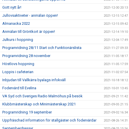
Gott nytt år!
2021-12-30 20:13
Jullovsaktiveter - anmälan öppen!
2021-12-15 12:47
Almanacka 2022
2021-12-15 09:42
Anmälan till Gröntkort är öppen!
2021-12-14 19:10
Julkurs i hoppning
2021-12-04 17:49
Programridning 28/11 Start och Funktionärslista
2021-11-27 09:33
Programridning 28 november
2021-11-05 18:17
Höstlovs hoppning
2021-11-05 17:59
Loppis i cafeterian
2021-11-02 07:54
Inbjudan till Vallkärra byalags infokväll
2021-10-18 18:12
Fodervärd till Evelina
2021-10-01 13:45
VA Syd och Sveriges Radio Malmöhus på besök
2021-09-21 11:42
Klubbmästerskap och Minimästerskap 2021
2021-09-05 21:15
Programridning 19 september
2021-09-02 16:34
Uppfräschad information för stallgäster och fodervärdar
2021-08-26 14:31
Septemberdressyr
2021-08-25 15:56