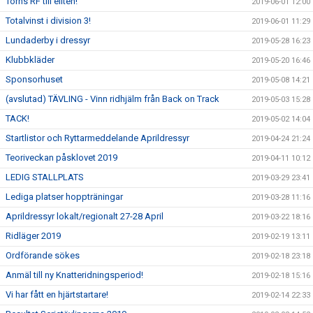
Torns RF till eliten!
2019-06-01 12:00
Totalvinst i division 3!
2019-06-01 11:29
Lundaderby i dressyr
2019-05-28 16:23
Klubbkläder
2019-05-20 16:46
Sponsorhuset
2019-05-08 14:21
(avslutad) TÄVLING - Vinn ridhjälm från Back on Track
2019-05-03 15:28
TACK!
2019-05-02 14:04
Startlistor och Ryttarmeddelande Aprildressyr
2019-04-24 21:24
Teoriveckan påsklovet 2019
2019-04-11 10:12
LEDIG STALLPLATS
2019-03-29 23:41
Lediga platser hoppträningar
2019-03-28 11:16
Aprildressyr lokalt/regionalt 27-28 April
2019-03-22 18:16
Ridläger 2019
2019-02-19 13:11
Ordförande sökes
2019-02-18 23:18
Anmäl till ny Knatteridningsperiod!
2019-02-18 15:16
Vi har fått en hjärtstartare!
2019-02-14 22:33