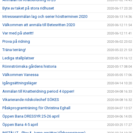
2020-07-02 14:43
Byte av taket på stora ridhuset
2020-06-17 23:20
Intresseanmälan lag och serier höstterminen 2020
2020-06-13 14:36
Välkommen att anmäla till Betesritten 2020
2020-06-12 11:54
Var med på uteritt!
2020-06-12 11:41
Prova på ridning
2020-06-02 23:02
Träna terräng!
2020-05-22 21:53
Lediga stallplatser
2020-05-19 16:12
Rönnströmska gårdens historia
2020-05-17 08:04
Välkommen Vanessa
2020-05-05 17:06
Igångsättningsläger
2020-04-14 10:20
Anmälan till Knatteridning period 4 öppen!
2020-04-08 16:33
Vikarierande ridskolechef SÖKES
2020-04-08 16:32
Påskprogramträning för Christina Eghall
2020-04-07 13:57
Öppen Bana DRESSYR 25-26 april
2020-04-06 14:05
Öppen Bana 4-5 april
2020-03-25 17:27
INSTÄLLT - (Pay & Jump ersätter Vårhoppningen)