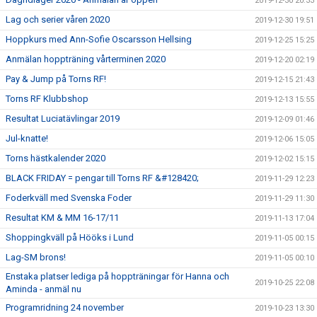
2019-12-30 20:33
Lag och serier våren 2020
2019-12-30 19:51
Hoppkurs med Ann-Sofie Oscarsson Hellsing
2019-12-25 15:25
Anmälan hoppträning vårterminen 2020
2019-12-20 02:19
Pay & Jump på Torns RF!
2019-12-15 21:43
Torns RF Klubbshop
2019-12-13 15:55
Resultat Luciatävlingar 2019
2019-12-09 01:46
Jul-knatte!
2019-12-06 15:05
Torns hästkalender 2020
2019-12-02 15:15
BLACK FRIDAY = pengar till Torns RF &#128420;
2019-11-29 12:23
Foderkväll med Svenska Foder
2019-11-29 11:30
Resultat KM & MM 16-17/11
2019-11-13 17:04
Shoppingkväll på Hööks i Lund
2019-11-05 00:15
Lag-SM brons!
2019-11-05 00:10
Enstaka platser lediga på hoppträningar för Hanna och
2019-10-25 22:08
Aminda - anmäl nu
Programridning 24 november
2019-10-23 13:30