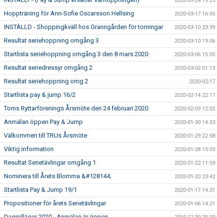
2020-03-24 19:25
Hoppträning för Ann-Sofie Oscarsson Hellsing
2020-03-17 16:05
INSTÄLLD - Shoppingkväll hos Granngården för torningar
2020-03-10 23:39
Resultat seriehoppning omgång 3
2020-03-10 19:06
Startlista seriehoppning omgång 3 den 8 mars 2020
2020-03-06 15:05
Resultat seriedressyr omgång 2
2020-03-02 01:13
Resultat seriehoppning omg 2
2020-02-17
Startlista pay & jump 16/2
2020-02-14 22:17
Torns Ryttarförenings Årsmöte den 24 februari 2020
2020-02-03 12:02
Anmälan öppen Pay & Jump
2020-01-30 14:53
Välkommen till TRUs Årsmöte
2020-01-29 22:58
Viktig information
2020-01-28 15:03
Resultat Serietävlingar omgång 1
2020-01-22 11:59
Nominera till Årets Blomma &#128144;
2020-01-20 23:42
Startlista Pay & Jump 19/1
2020-01-17 14:31
Propositioner för årets Serietävlingar
2020-01-06 14:21
Dagridläger 2020 - Anmälan är öppen