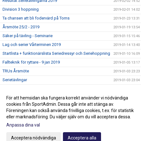
Resultat Serietävlingarna 2019
2019-02-02 14:52
Division 3 hoppning
2019-02-01 14:02
Ta chansen att bli fodervärd på Torns
2019-01-23 13:31
Årsmöte 25/2 - 2019
2019-01-19 13:54
Säker på tävling - Seminarie
2019-01-15 15:46
Lag och serier Vårterminen 2019
2019-01-14 13:40
Startlista + funktionärslista Seriedressyr och Seriehoppning
2019-01-10 16:09
Fallteknik för ryttare - 9 jan 2019
2019-01-05 13:17
TRUs Årsmöte
2019-01-03 23:23
Serietävlingar
2019-01-03 23:04
Hoppträning torsdagar VT-19
2018-12-15 13:15
Ledig stallplats i ponnystallet
För att hemsidan ska fungera korrekt använder vi nödvändiga
2018-12-14 16:43
cookies från SportAdmin. Dessa går inte att stänga av.
Klubbmästerskap och Minimästerskap 2018
2018-02-01 13:36
Föreningen kan också använda frivilliga cookies, t.ex. för statistik
eller marknadsföring. Du väljer själv om du vill acceptera dessa.
Anpassa dina val
Cookie-inställningar
Gå till Webbversion
Acceptera nödvändiga
Acceptera alla