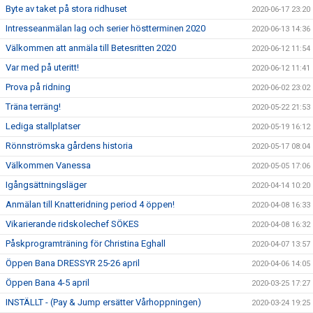
Byte av taket på stora ridhuset
2020-06-17 23:20
Intresseanmälan lag och serier höstterminen 2020
2020-06-13 14:36
Välkommen att anmäla till Betesritten 2020
2020-06-12 11:54
Var med på uteritt!
2020-06-12 11:41
Prova på ridning
2020-06-02 23:02
Träna terräng!
2020-05-22 21:53
Lediga stallplatser
2020-05-19 16:12
Rönnströmska gårdens historia
2020-05-17 08:04
Välkommen Vanessa
2020-05-05 17:06
Igångsättningsläger
2020-04-14 10:20
Anmälan till Knatteridning period 4 öppen!
2020-04-08 16:33
Vikarierande ridskolechef SÖKES
2020-04-08 16:32
Påskprogramträning för Christina Eghall
2020-04-07 13:57
Öppen Bana DRESSYR 25-26 april
2020-04-06 14:05
Öppen Bana 4-5 april
2020-03-25 17:27
INSTÄLLT - (Pay & Jump ersätter Vårhoppningen)
2020-03-24 19:25