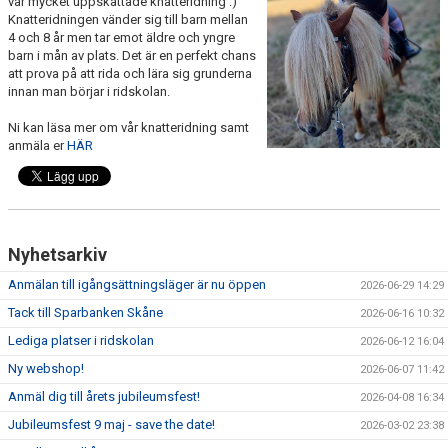
vår mycket uppskattade knatteridning :)
Knatteridningen vänder sig till barn mellan
ANLÄGGNING
4 och 8 år men tar emot äldre och yngre
barn i mån av plats. Det är en perfekt chans
RIDHUSKALENDER
att prova på att rida och lära sig grunderna
innan man börjar i ridskolan.
KONTAKT
Ni kan läsa mer om vår knatteridning samt
anmäla er
HÄR
BLI SPONSOR!
KLUBBSHOP
MEDLEMSKAP
Nyhetsarkiv
HIPPOCRATES
Anmälan till igångsättningsläger är nu öppen
2026-06-29 14:29
Tack till Sparbanken Skåne
2026-06-16 10:32
STÖTTA TORNS
Lediga platser i ridskolan
2026-06-12 16:04
Ny webshop!
LEKTIONSPLANERING RIDSKOLA
2026-06-07 11:42
Anmäl dig till årets jubileumsfest!
2026-04-08 16:34
Jubileumsfest 9 maj - save the date!
2026-03-02 23:38