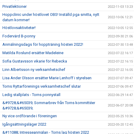
Privatlektioner
2022-11-03 13:23
Hoppclinic under höstlovet OBS! Inställd pga smitta, nytt
2022-10-06 12:21
datum kommer!
Höstlovsaktiviteter!
2022-10-05 12:55
Fodervärd B-ponny
2022-09-30 21:06
Anmälningsdags för hoppträning hösten 2022!
2022-07-30 13:48
Matilda Roslund ersätter Madeleine
2022-07-22 16:17
Sofia Gustavsson vikarie för Rebecka
2022-07-22 16:15
Linn Albertsson ny verksamhetschef
2022-07-22 16:05
Lisa Ander Olsson ersätter Marie Lenhoff i styrelsen
2022-07-07 09:47
Torns Ryttarförenings verksamhetschef slutar
2022-07-06 09:47
Ledig stallplats - Torns ponnystall
2022-06-29 14:47
&#9728;&#65039; Sommarbrev från Torns kommittéer
2022-06-07 20:08
&#9728;&#65039;
Ny vice ordförande i föreningen
2022-05-25 10:36
Igångsättningsläger 2022
2022-05-20 12:45
&#11088; Intresseanmälan - Torns lag hösten 2022