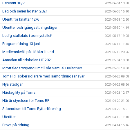
Betesritt 10/7
2021-06-04 13:38
Lag och serier hösten 2021
2021-06-03 15:10
Uteritt för knattar 12/6
2021-05-31 12:50
Uteritter och igångsättningsläger
2021-05-30 14:19
Ledig stallplats i ponnystallet!
2021-05-17 19:05
Programridning 13 juni
2021-05-17 11:45
Medlemskväll på Hööks i Lund
2021-05-10 20:26
Anmälan till ridskolan HT 2021
2021-05-04 10:38
Idrottsledarstipendium till vår Samuel Hielscher!
2021-05-03 19:30
Torns RF söker ridlärare med samordningsansvar
2021-04-23 09:08
Nya stadgar
2021-04-23 08:56
Hästagility på Torns
2021-04-21 12:47
Här är styrelsen för Torns RF
2021-04-20 21:00
Stipendium till Torns Ryttarförening
2021-04-20 15:01
Uteritter!
2021-04-15 11:10
Prova på ridning
2021-04-14 15:16