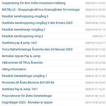
Hoppträning för Ann-Sofie Oscarsson Hellsing
2020-03-17 16:05
INSTÄLLD - Shoppingkväll hos Granngården för torningar
2020-03-10 23:39
Resultat seriehoppning omgång 3
2020-03-10 19:06
Startlista seriehoppning omgång 3 den 8 mars 2020
2020-03-06 15:05
Resultat seriedressyr omgång 2
2020-03-02 01:13
Resultat seriehoppning omg 2
2020-02-17
Startlista pay & jump 16/2
2020-02-14 22:17
Torns Ryttarförenings Årsmöte den 24 februari 2020
2020-02-03 12:02
Anmälan öppen Pay & Jump
2020-01-30 14:53
Välkommen till TRUs Årsmöte
2020-01-29 22:58
Viktig information
2020-01-28 15:03
Resultat Serietävlingar omgång 1
2020-01-22 11:59
Nominera till Årets Blomma &#128144;
2020-01-20 23:42
Startlista Pay & Jump 19/1
2020-01-17 14:31
Propositioner för årets Serietävlingar
2020-01-06 14:21
Dagridläger 2020 - Anmälan är öppen
2019-12-30 20:33