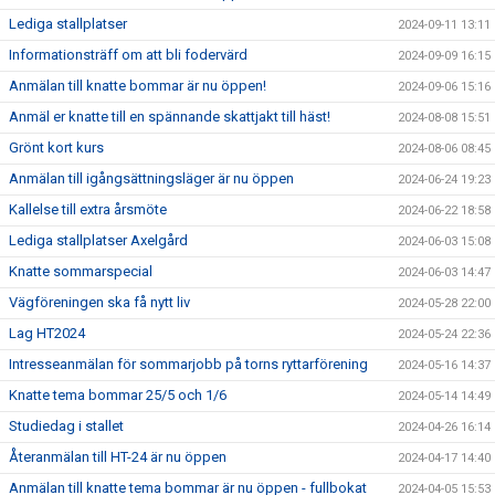
Lediga stallplatser
2024-09-11 13:11
Informationsträff om att bli fodervärd
2024-09-09 16:15
Anmälan till knatte bommar är nu öppen!
2024-09-06 15:16
Anmäl er knatte till en spännande skattjakt till häst!
2024-08-08 15:51
Grönt kort kurs
2024-08-06 08:45
Anmälan till igångsättningsläger är nu öppen
2024-06-24 19:23
Kallelse till extra årsmöte
2024-06-22 18:58
Lediga stallplatser Axelgård
2024-06-03 15:08
Knatte sommarspecial
2024-06-03 14:47
Vägföreningen ska få nytt liv
2024-05-28 22:00
Lag HT2024
2024-05-24 22:36
Intresseanmälan för sommarjobb på torns ryttarförening
2024-05-16 14:37
Knatte tema bommar 25/5 och 1/6
2024-05-14 14:49
Studiedag i stallet
2024-04-26 16:14
Återanmälan till HT-24 är nu öppen
2024-04-17 14:40
Anmälan till knatte tema bommar är nu öppen - fullbokat
2024-04-05 15:53