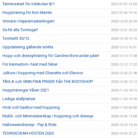
Terminsstart för ridskolan 8/1
2021-01-07 15:09
Hoppträning för Kim Martén
2021-01-06 19:16
Vinnare i Hejaramsetävlingen!
2020-12-23 20:39
Se hit alla Torningar!
2020-12-21 23:23
Tomteritt 30/12
2020-12-18 15:15
Uppdatering gällande smitta
2020-12-15 16:01
Hopp-och dressyrträning för Caroline Bore under julen!
2020-12-14 17:28
För kännedom- häst med feber
2020-12-12 17:22
Julkurs i hoppning med Chanette och Eleonor
2020-12-05 21:38
TÄVLA och VINN FINA PRISER från THE BODYSHOP!
2020-12-04 15:12
Hoppträningar Våren 2021
2020-11-20 18:15
Lediga stallplatser
2020-11-03 14:55
Höst och hästlov med hoppning
2020-11-03 00:48
Klubb- och Minimästerskap i hoppning och dressyr
2020-10-26 13:08
Halloweendressyr - Pay & Ride
2020-10-23 14:29
TEORIVECKAN HÖSTEN 2020
2020-10-20 21:21