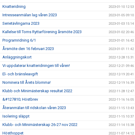
Knatteridning
2023-01-10 12:53
Intresseanmälan lag våren 2023
2023-01-05 09:10
Serietävlingarna 2023
2023-01-03 15:14
Kallelse till Torns Ryttarförening årsmöte 2023
2023-01-02 20:46
Programridning 6/1
2023-01-01 16:42
Årsmöte den 16 februari 2023
2023-01-01 11:42
Anläggningskort
2022-12-28 15:31
Vi uppdaterar knatteridningen till våren!
2022-12-21 09:46
El- och bränsleavgift
2022-12-19 20:41
Nominera till Årets blomma!
2022-12-19 16:39
Klubb och Minimästerskap resultat 2022
2022-11-28 12:47
&#127810; Höstbrev
2022-11-16 16:05
Återanmälan till ridskolan våren 2023
2022-11-15 13:43
Isolering släppt
2022-11-15 10:37
Klubb- och Minimästerskap 26-27 nov 2022
2022-11-14 15:38
Hösthoppet
2022-11-07 14:12