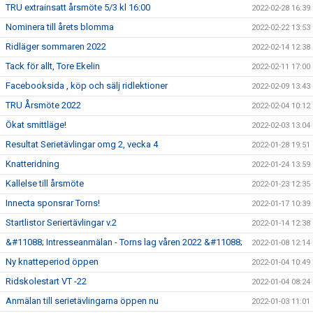
TRU extrainsatt årsmöte 5/3 kl 16:00
2022-02-28 16:39
Nominera till årets blomma
2022-02-22 13:53
Ridläger sommaren 2022
2022-02-14 12:38
Tack för allt, Tore Ekelin
2022-02-11 17:00
Facebooksida , köp och sälj ridlektioner
2022-02-09 13:43
TRU Årsmöte 2022
2022-02-04 10:12
Ökat smittläge!
2022-02-03 13:04
Resultat Serietävlingar omg 2, vecka 4
2022-01-28 19:51
Knatteridning
2022-01-24 13:59
Kallelse till årsmöte
2022-01-23 12:35
Innecta sponsrar Torns!
2022-01-17 10:39
Startlistor Seriertävlingar v.2
2022-01-14 12:38
&#11088; Intresseanmälan - Torns lag våren 2022 &#11088;
2022-01-08 12:14
Ny knatteperiod öppen
2022-01-04 10:49
Ridskolestart VT -22
2022-01-04 08:24
Anmälan till serietävlingarna öppen nu
2022-01-03 11:01