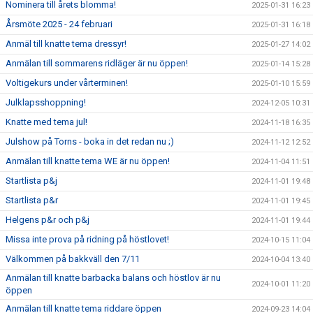
Nominera till årets blomma!
2025-01-31 16:23
Årsmöte 2025 - 24 februari
2025-01-31 16:18
Anmäl till knatte tema dressyr!
2025-01-27 14:02
Anmälan till sommarens ridläger är nu öppen!
2025-01-14 15:28
Voltigekurs under vårterminen!
2025-01-10 15:59
Julklapsshoppning!
2024-12-05 10:31
Knatte med tema jul!
2024-11-18 16:35
Julshow på Torns - boka in det redan nu ;)
2024-11-12 12:52
Anmälan till knatte tema WE är nu öppen!
2024-11-04 11:51
Startlista p&j
2024-11-01 19:48
Startlista p&r
2024-11-01 19:45
Helgens p&r och p&j
2024-11-01 19:44
Missa inte prova på ridning på höstlovet!
2024-10-15 11:04
Välkommen på bakkväll den 7/11
2024-10-04 13:40
Anmälan till knatte barbacka balans och höstlov är nu
2024-10-01 11:20
öppen
Anmälan till knatte tema riddare öppen
2024-09-23 14:04