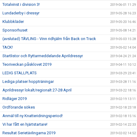
Totalvinst i division 3!
2019-06-01 11:29
Lundaderby i dressyr
2019-05-28 16:23
Klubbkläder
2019-05-20 16:46
Sponsorhuset
2019-05-08 14:21
(avslutad) TÄVLING - Vinn ridhjälm från Back on Track
2019-05-03 15:28
TACK!
2019-05-02 14:04
Startlistor och Ryttarmeddelande Aprildressyr
2019-04-24 21:24
Teoriveckan påsklovet 2019
2019-04-11 10:12
LEDIG STALLPLATS
2019-03-29 23:41
Lediga platser hoppträningar
2019-03-28 11:16
Aprildressyr lokalt/regionalt 27-28 April
2019-03-22 18:16
Ridläger 2019
2019-02-19 13:11
Ordförande sökes
2019-02-18 23:18
Anmäl till ny Knatteridningsperiod!
2019-02-18 15:16
Vi har fått en hjärtstartare!
2019-02-14 22:33
Resultat Serietävlingarna 2019
2019-02-02 14:52