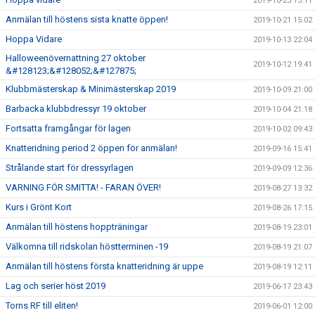
2019-10-23 13:11
Anmälan till höstens sista knatte öppen!
2019-10-21 15:02
Hoppa Vidare
2019-10-13 22:04
Halloweenövernattning 27 oktober
2019-10-12 19:41
&#128123;&#128052;&#127875;
Klubbmästerskap & Minimästerskap 2019
2019-10-09 21:00
Barbacka klubbdressyr 19 oktober
2019-10-04 21:18
Fortsatta framgångar för lagen
2019-10-02 09:43
Knatteridning period 2 öppen för anmälan!
2019-09-16 15:41
Strålande start för dressyrlagen
2019-09-09 12:36
VARNING FÖR SMITTA! - FARAN ÖVER!
2019-08-27 13:32
Kurs i Grönt Kort
2019-08-26 17:15
Anmälan till höstens hoppträningar
2019-08-19 23:01
Välkomna till ridskolan höstterminen -19
2019-08-19 21:07
Anmälan till höstens första knatteridning är uppe
2019-08-19 12:11
Lag och serier höst 2019
2019-06-17 23:43
Torns RF till eliten!
2019-06-01 12:00