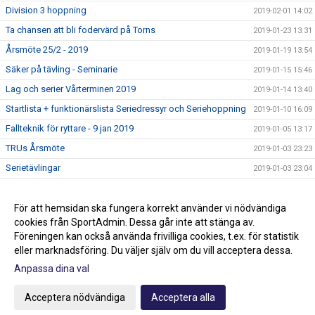
Division 3 hoppning
2019-02-01 14:02
Ta chansen att bli fodervärd på Torns
2019-01-23 13:31
Årsmöte 25/2 - 2019
2019-01-19 13:54
Säker på tävling - Seminarie
2019-01-15 15:46
Lag och serier Vårterminen 2019
2019-01-14 13:40
Startlista + funktionärslista Seriedressyr och Seriehoppning
2019-01-10 16:09
Fallteknik för ryttare - 9 jan 2019
2019-01-05 13:17
TRUs Årsmöte
2019-01-03 23:23
Serietävlingar
2019-01-03 23:04
Hoppträning torsdagar VT-19
2018-12-15 13:15
Ledig stallplats i ponnystallet
För att hemsidan ska fungera korrekt använder vi nödvändiga
2018-12-14 16:43
cookies från SportAdmin. Dessa går inte att stänga av.
Klubbmästerskap och Minimästerskap 2018
2018-02-01 13:36
Föreningen kan också använda frivilliga cookies, t.ex. för statistik
eller marknadsföring. Du väljer själv om du vill acceptera dessa.
Anpassa dina val
Cookie-inställningar
Gå till Webbversion
Acceptera nödvändiga
Acceptera alla