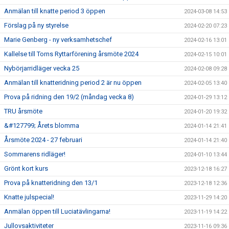
Anmälan till knatte period 3 öppen
2024-03-08 14:53
Förslag på ny styrelse
2024-02-20 07:23
Marie Genberg - ny verksamhetschef
2024-02-16 13:01
Kallelse till Torns Ryttarförening årsmöte 2024
2024-02-15 10:01
Nybörjarridläger vecka 25
2024-02-08 09:28
Anmälan till knatteridning period 2 är nu öppen
2024-02-05 13:40
Prova på ridning den 19/2 (måndag vecka 8)
2024-01-29 13:12
TRU årsmöte
2024-01-20 19:32
&#127799; Årets blomma
2024-01-14 21:41
Årsmöte 2024 - 27 februari
2024-01-14 21:40
Sommarens ridläger!
2024-01-10 13:44
Grönt kort kurs
2023-12-18 16:27
Prova på knatteridning den 13/1
2023-12-18 12:36
Knatte julspecial!
2023-11-29 14:20
Anmälan öppen till Luciatävlingarna!
2023-11-19 14:22
Jullovsaktiviteter
2023-11-16 09:36