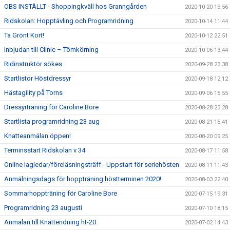
OBS INSTÄLLT - Shoppingkväll hos Granngården
2020-10-20 13:56
Ridskolan: Hopptävling och Programridning
2020-10-14 11:44
Ta Grönt Kort!
2020-10-12 22:51
Inbjudan till Clinic – Tömkörning
2020-10-06 13:44
Ridinstruktör sökes
2020-09-28 23:38
Startlistor Höstdressyr
2020-09-18 12:12
Hästagility på Torns
2020-09-06 15:55
Dressyrträning för Caroline Bore
2020-08-28 23:28
Startlista programridning 23 aug
2020-08-21 15:41
Knatteanmälan öppen!
2020-08-20 09:25
Terminsstart Ridskolan v 34
2020-08-17 11:58
Online lagledar/föreläsningsträff - Uppstart för seriehösten
2020-08-11 11:43
Anmälningsdags för hoppträning höstterminen 2020!
2020-08-03 22:40
Sommarhoppträning för Caroline Bore
2020-07-15 19:31
Programridning 23 augusti
2020-07-10 18:15
Anmälan till Knatteridning ht-20
2020-07-02 14:43