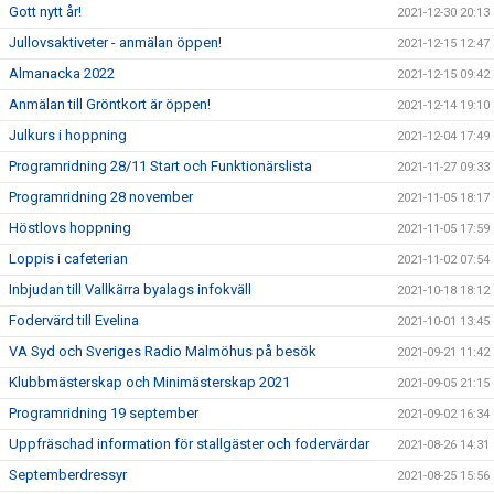
Gott nytt år!
2021-12-30 20:13
Jullovsaktiveter - anmälan öppen!
2021-12-15 12:47
Almanacka 2022
2021-12-15 09:42
Anmälan till Gröntkort är öppen!
2021-12-14 19:10
Julkurs i hoppning
2021-12-04 17:49
Programridning 28/11 Start och Funktionärslista
2021-11-27 09:33
Programridning 28 november
2021-11-05 18:17
Höstlovs hoppning
2021-11-05 17:59
Loppis i cafeterian
2021-11-02 07:54
Inbjudan till Vallkärra byalags infokväll
2021-10-18 18:12
Fodervärd till Evelina
2021-10-01 13:45
VA Syd och Sveriges Radio Malmöhus på besök
2021-09-21 11:42
Klubbmästerskap och Minimästerskap 2021
2021-09-05 21:15
Programridning 19 september
2021-09-02 16:34
Uppfräschad information för stallgäster och fodervärdar
2021-08-26 14:31
Septemberdressyr
2021-08-25 15:56