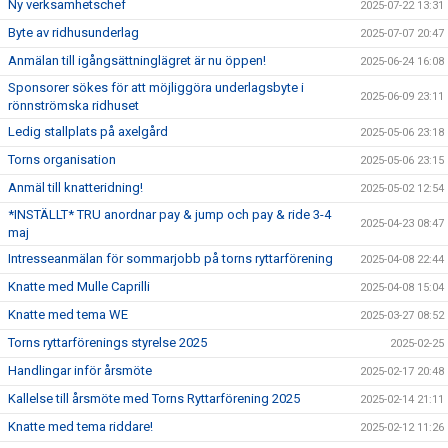
Ny verksamhetschef
2025-07-22 13:31
Byte av ridhusunderlag
2025-07-07 20:47
Anmälan till igångsättninglägret är nu öppen!
2025-06-24 16:08
Sponsorer sökes för att möjliggöra underlagsbyte i
2025-06-09 23:11
rönnströmska ridhuset
Ledig stallplats på axelgård
2025-05-06 23:18
Torns organisation
2025-05-06 23:15
Anmäl till knatteridning!
2025-05-02 12:54
*INSTÄLLT* TRU anordnar pay & jump och pay & ride 3-4
2025-04-23 08:47
maj
Intresseanmälan för sommarjobb på torns ryttarförening
2025-04-08 22:44
Knatte med Mulle Caprilli
2025-04-08 15:04
Knatte med tema WE
2025-03-27 08:52
Torns ryttarförenings styrelse 2025
2025-02-25
Handlingar inför årsmöte
2025-02-17 20:48
Kallelse till årsmöte med Torns Ryttarförening 2025
2025-02-14 21:11
Knatte med tema riddare!
2025-02-12 11:26