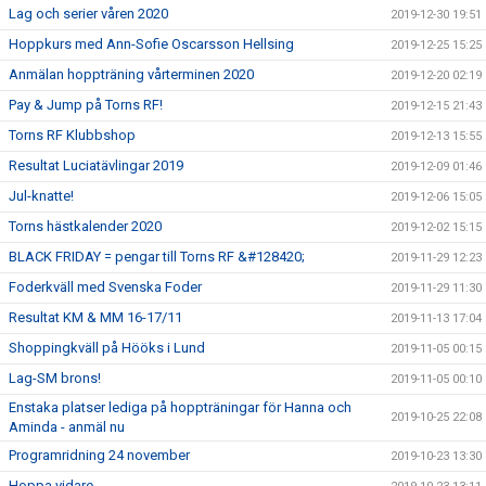
Lag och serier våren 2020
2019-12-30 19:51
Hoppkurs med Ann-Sofie Oscarsson Hellsing
2019-12-25 15:25
Anmälan hoppträning vårterminen 2020
2019-12-20 02:19
Pay & Jump på Torns RF!
2019-12-15 21:43
Torns RF Klubbshop
2019-12-13 15:55
Resultat Luciatävlingar 2019
2019-12-09 01:46
Jul-knatte!
2019-12-06 15:05
Torns hästkalender 2020
2019-12-02 15:15
BLACK FRIDAY = pengar till Torns RF &#128420;
2019-11-29 12:23
Foderkväll med Svenska Foder
2019-11-29 11:30
Resultat KM & MM 16-17/11
2019-11-13 17:04
Shoppingkväll på Hööks i Lund
2019-11-05 00:15
Lag-SM brons!
2019-11-05 00:10
Enstaka platser lediga på hoppträningar för Hanna och
2019-10-25 22:08
Aminda - anmäl nu
Programridning 24 november
2019-10-23 13:30
Hoppa vidare