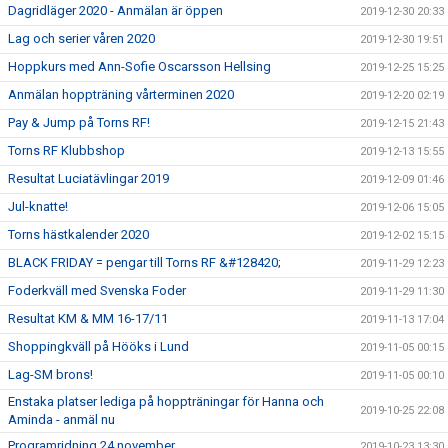
Dagridläger 2020 - Anmälan är öppen
2019-12-30 20:33
Lag och serier våren 2020
2019-12-30 19:51
Hoppkurs med Ann-Sofie Oscarsson Hellsing
2019-12-25 15:25
Anmälan hoppträning vårterminen 2020
2019-12-20 02:19
Pay & Jump på Torns RF!
2019-12-15 21:43
Torns RF Klubbshop
2019-12-13 15:55
Resultat Luciatävlingar 2019
2019-12-09 01:46
Jul-knatte!
2019-12-06 15:05
Torns hästkalender 2020
2019-12-02 15:15
BLACK FRIDAY = pengar till Torns RF &#128420;
2019-11-29 12:23
Foderkväll med Svenska Foder
2019-11-29 11:30
Resultat KM & MM 16-17/11
2019-11-13 17:04
Shoppingkväll på Hööks i Lund
2019-11-05 00:15
Lag-SM brons!
2019-11-05 00:10
Enstaka platser lediga på hoppträningar för Hanna och
2019-10-25 22:08
Aminda - anmäl nu
Programridning 24 november
2019-10-23 13:30