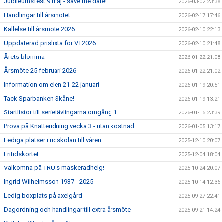
Jubileumsfest 9 maj - save the date!
2026-03-02 23:38
Handlingar till årsmötet
2026-02-17 17:46
Kallelse till årsmöte 2026
2026-02-10 22:13
Uppdaterad prislista för VT2026
2026-02-10 21:48
Årets blomma
2026-01-22 21:08
Årsmöte 25 februari 2026
2026-01-22 21:02
Information om elen 21-22 januari
2026-01-19 20:51
Tack Sparbanken Skåne!
2026-01-19 13:21
Startlistor till serietävlingarna omgång 1
2026-01-15 23:39
Prova på Knatteridning vecka 3 - utan kostnad
2026-01-05 13:17
Lediga platser i ridskolan till våren
2025-12-10 20:07
Fritidskortet
2025-12-04 18:04
Välkomna på TRU:s maskeradhelg!
2025-10-24 20:07
Ingrid Wilhelmsson 1937 - 2025
2025-10-14 12:36
Ledig boxplats på axelgård
2025-09-27 22:41
Dagordning och handlingar till extra årsmöte
2025-09-21 14:24