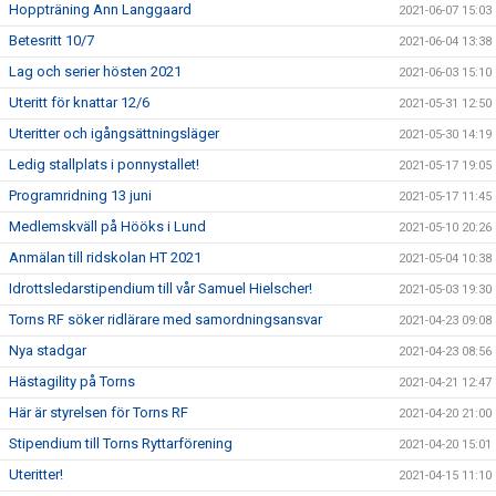
Hoppträning Ann Langgaard
2021-06-07 15:03
Betesritt 10/7
2021-06-04 13:38
Lag och serier hösten 2021
2021-06-03 15:10
Uteritt för knattar 12/6
2021-05-31 12:50
Uteritter och igångsättningsläger
2021-05-30 14:19
Ledig stallplats i ponnystallet!
2021-05-17 19:05
Programridning 13 juni
2021-05-17 11:45
Medlemskväll på Hööks i Lund
2021-05-10 20:26
Anmälan till ridskolan HT 2021
2021-05-04 10:38
Idrottsledarstipendium till vår Samuel Hielscher!
2021-05-03 19:30
Torns RF söker ridlärare med samordningsansvar
2021-04-23 09:08
Nya stadgar
2021-04-23 08:56
Hästagility på Torns
2021-04-21 12:47
Här är styrelsen för Torns RF
2021-04-20 21:00
Stipendium till Torns Ryttarförening
2021-04-20 15:01
Uteritter!
2021-04-15 11:10