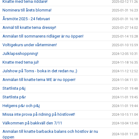
Knatte med tema riddare!
2025-02-12 11:26
Nominera till årets blomma!
2025-01-31 16:23
Årsmöte 2025 - 24 februari
2025-01-31 16:18
Anmäl till knatte tema dressyr!
2025-01-27 14:02
Anmälan till sommarens ridläger är nu öppen!
2025-01-14 15:28
Voltigekurs under vårterminen!
2025-01-10 15:59
Julklapsshoppning!
2024-12-05 10:31
Knatte med tema jul!
2024-11-18 16:35
Julshow på Torns - boka in det redan nu ;)
2024-11-12 12:52
Anmälan till knatte tema WE är nu öppen!
2024-11-04 11:51
Startlista p&j
2024-11-01 19:48
Startlista p&r
2024-11-01 19:45
Helgens p&r och p&j
2024-11-01 19:44
Missa inte prova på ridning på höstlovet!
2024-10-15 11:04
Välkommen på bakkväll den 7/11
2024-10-04 13:40
Anmälan till knatte barbacka balans och höstlov är nu
2024-10-01 11:20
öppen