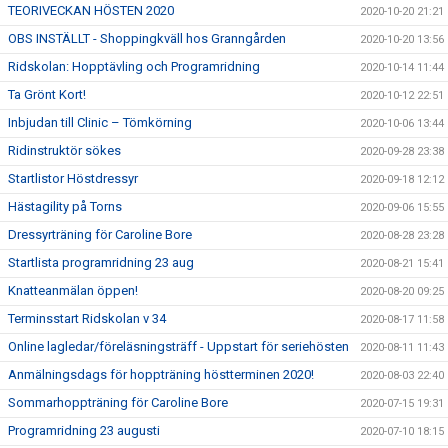
TEORIVECKAN HÖSTEN 2020
2020-10-20 21:21
OBS INSTÄLLT - Shoppingkväll hos Granngården
2020-10-20 13:56
Ridskolan: Hopptävling och Programridning
2020-10-14 11:44
Ta Grönt Kort!
2020-10-12 22:51
Inbjudan till Clinic – Tömkörning
2020-10-06 13:44
Ridinstruktör sökes
2020-09-28 23:38
Startlistor Höstdressyr
2020-09-18 12:12
Hästagility på Torns
2020-09-06 15:55
Dressyrträning för Caroline Bore
2020-08-28 23:28
Startlista programridning 23 aug
2020-08-21 15:41
Knatteanmälan öppen!
2020-08-20 09:25
Terminsstart Ridskolan v 34
2020-08-17 11:58
Online lagledar/föreläsningsträff - Uppstart för seriehösten
2020-08-11 11:43
Anmälningsdags för hoppträning höstterminen 2020!
2020-08-03 22:40
Sommarhoppträning för Caroline Bore
2020-07-15 19:31
Programridning 23 augusti
2020-07-10 18:15