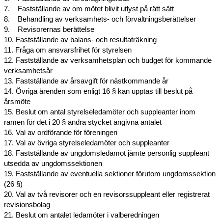
7.    Fastställande av om mötet blivit utlyst på rätt sätt
8.    Behandling av verksamhets- och förvaltningsberättelser
9.    Revisorernas berättelse
10. Fastställande av balans- och resultaträkning
11. Fråga om ansvarsfrihet för styrelsen
12. Fastställande av verksamhetsplan och budget för kommande 
verksamhetsår
13. Fastställande av årsavgift för nästkommande år
14. Övriga ärenden som enligt 16 § kan upptas till beslut på 
årsmöte
15. Beslut om antal styrelseledamöter och suppleanter inom 
ramen för det i 20 § andra stycket angivna antalet
16. Val av ordförande för föreningen
17. Val av övriga styrelseledamöter och suppleanter
18. Fastställande av ungdomsledamot jämte personlig suppleant 
utsedda av ungdomssektionen
19. Fastställande av eventuella sektioner förutom ungdomssektion 
(26 §)
20. Val av två revisorer och en revisorssuppleant eller registrerat 
revisionsbolag
21. Beslut om antalet ledamöter i valberedningen