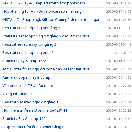
INSTÄLLT - (Pay & Jump ersätter Vårhoppningen)
2020-03-24 19:25
Hoppträning för Ann-Sofie Oscarsson Hellsing
2020-03-17 16:05
INSTÄLLD - Shoppingkväll hos Granngården för torningar
2020-03-10 23:39
Resultat seriehoppning omgång 3
2020-03-10 19:06
Startlista seriehoppning omgång 3 den 8 mars 2020
2020-03-06 15:05
Resultat seriedressyr omgång 2
2020-03-02 01:13
Resultat seriehoppning omg 2
2020-02-17
Startlista pay & jump 16/2
2020-02-14 22:17
Torns Ryttarförenings Årsmöte den 24 februari 2020
2020-02-03 12:02
Anmälan öppen Pay & Jump
2020-01-30 14:53
Välkommen till TRUs Årsmöte
2020-01-29 22:58
Viktig information
2020-01-28 15:03
Resultat Serietävlingar omgång 1
2020-01-22 11:59
Nominera till Årets Blomma &#128144;
2020-01-20 23:42
Startlista Pay & Jump 19/1
2020-01-17 14:31
Propositioner för årets Serietävlingar
2020-01-06 14:21