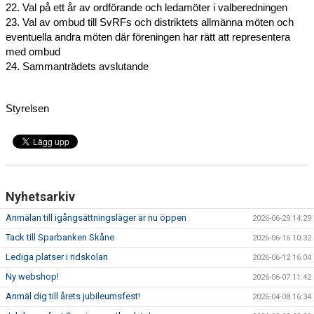
22. Val på ett år av ordförande och ledamöter i valberedningen
23. Val av ombud till SvRFs och distriktets allmänna möten och 
eventuella andra möten där föreningen har rätt att representera 
med ombud
24. Sammanträdets avslutande
Styrelsen
Nyhetsarkiv
Anmälan till igångsättningsläger är nu öppen
2026-06-29 14:29
Tack till Sparbanken Skåne
2026-06-16 10:32
Lediga platser i ridskolan
2026-06-12 16:04
Ny webshop!
2026-06-07 11:42
Anmäl dig till årets jubileumsfest!
2026-04-08 16:34