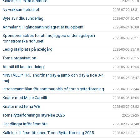
Kallelse till extra årsmöte
2025-09-18
Ny verksamhetschef
2025-07-22 13:31
Byte av ridhusunderlag
2025-07-07 20:47
Anmälan till igångsättninglägret är nu öppen!
2025-06-24 16:08
Sponsorer sökes för att möjliggöra underlagsbyte i
2025-06-09 23:11
rönnströmska ridhuset
Ledig stallplats på axelgård
2025-05-06 23:18
Torns organisation
2025-05-06 23:15
Anmäl till knatteridning!
2025-05-02 12:54
*INSTÄLLT* TRU anordnar pay & jump och pay & ride 3-4
2025-04-23 08:47
maj
Intresseanmälan för sommarjobb på torns ryttarförening
2025-04-08 22:44
Knatte med Mulle Caprilli
2025-04-08 15:04
Knatte med tema WE
2025-03-27 08:52
Torns ryttarförenings styrelse 2025
2025-02-25
Handlingar inför årsmöte
2025-02-17 20:48
Kallelse till årsmöte med Torns Ryttarförening 2025
2025-02-14 21:11