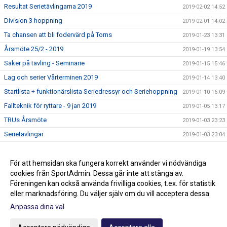
Resultat Serietävlingarna 2019
2019-02-02 14:52
Division 3 hoppning
2019-02-01 14:02
Ta chansen att bli fodervärd på Torns
2019-01-23 13:31
Årsmöte 25/2 - 2019
2019-01-19 13:54
Säker på tävling - Seminarie
2019-01-15 15:46
Lag och serier Vårterminen 2019
2019-01-14 13:40
Startlista + funktionärslista Seriedressyr och Seriehoppning
2019-01-10 16:09
Fallteknik för ryttare - 9 jan 2019
2019-01-05 13:17
TRUs Årsmöte
2019-01-03 23:23
Serietävlingar
2019-01-03 23:04
Hoppträning torsdagar VT-19
2018-12-15 13:15
Ledig stallplats i ponnystallet
För att hemsidan ska fungera korrekt använder vi nödvändiga
2018-12-14 16:43
cookies från SportAdmin. Dessa går inte att stänga av.
Klubbmästerskap och Minimästerskap 2018
2018-02-01 13:36
Föreningen kan också använda frivilliga cookies, t.ex. för statistik
eller marknadsföring. Du väljer själv om du vill acceptera dessa.
Anpassa dina val
Cookie-inställningar
Gå till Webbversion