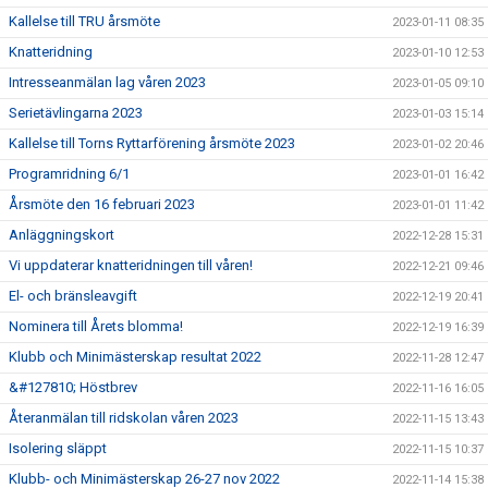
Kallelse till TRU årsmöte
2023-01-11 08:35
Knatteridning
2023-01-10 12:53
Intresseanmälan lag våren 2023
2023-01-05 09:10
Serietävlingarna 2023
2023-01-03 15:14
Kallelse till Torns Ryttarförening årsmöte 2023
2023-01-02 20:46
Programridning 6/1
2023-01-01 16:42
Årsmöte den 16 februari 2023
2023-01-01 11:42
Anläggningskort
2022-12-28 15:31
Vi uppdaterar knatteridningen till våren!
2022-12-21 09:46
El- och bränsleavgift
2022-12-19 20:41
Nominera till Årets blomma!
2022-12-19 16:39
Klubb och Minimästerskap resultat 2022
2022-11-28 12:47
&#127810; Höstbrev
2022-11-16 16:05
Återanmälan till ridskolan våren 2023
2022-11-15 13:43
Isolering släppt
2022-11-15 10:37
Klubb- och Minimästerskap 26-27 nov 2022
2022-11-14 15:38