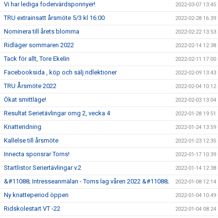
Vi har lediga fodervärdsponnyer!
2022-03-07 13:45
TRU extrainsatt årsmöte 5/3 kl 16:00
2022-02-28 16:39
Nominera till årets blomma
2022-02-22 13:53
Ridläger sommaren 2022
2022-02-14 12:38
Tack för allt, Tore Ekelin
2022-02-11 17:00
Facebooksida , köp och sälj ridlektioner
2022-02-09 13:43
TRU Årsmöte 2022
2022-02-04 10:12
Ökat smittläge!
2022-02-03 13:04
Resultat Serietävlingar omg 2, vecka 4
2022-01-28 19:51
Knatteridning
2022-01-24 13:59
Kallelse till årsmöte
2022-01-23 12:35
Innecta sponsrar Torns!
2022-01-17 10:39
Startlistor Seriertävlingar v.2
2022-01-14 12:38
&#11088; Intresseanmälan - Torns lag våren 2022 &#11088;
2022-01-08 12:14
Ny knatteperiod öppen
2022-01-04 10:49
Ridskolestart VT -22
2022-01-04 08:24