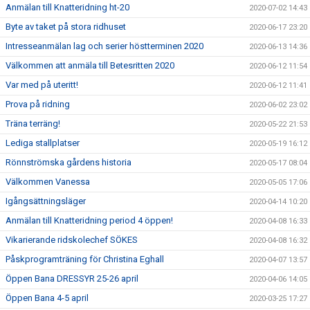
Anmälan till Knatteridning ht-20
2020-07-02 14:43
Byte av taket på stora ridhuset
2020-06-17 23:20
Intresseanmälan lag och serier höstterminen 2020
2020-06-13 14:36
Välkommen att anmäla till Betesritten 2020
2020-06-12 11:54
Var med på uteritt!
2020-06-12 11:41
Prova på ridning
2020-06-02 23:02
Träna terräng!
2020-05-22 21:53
Lediga stallplatser
2020-05-19 16:12
Rönnströmska gårdens historia
2020-05-17 08:04
Välkommen Vanessa
2020-05-05 17:06
Igångsättningsläger
2020-04-14 10:20
Anmälan till Knatteridning period 4 öppen!
2020-04-08 16:33
Vikarierande ridskolechef SÖKES
2020-04-08 16:32
Påskprogramträning för Christina Eghall
2020-04-07 13:57
Öppen Bana DRESSYR 25-26 april
2020-04-06 14:05
Öppen Bana 4-5 april
2020-03-25 17:27