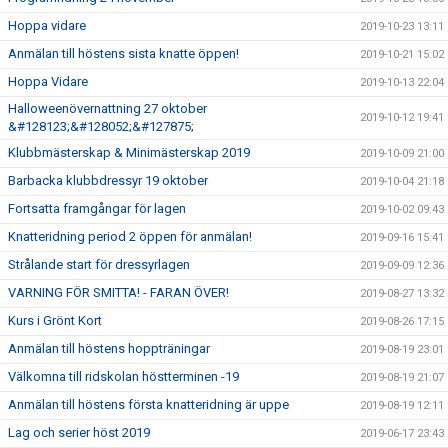
Hoppa vidare
2019-10-23 13:11
Anmälan till höstens sista knatte öppen!
2019-10-21 15:02
Hoppa Vidare
2019-10-13 22:04
Halloweenövernattning 27 oktober
2019-10-12 19:41
&#128123;&#128052;&#127875;
Klubbmästerskap & Minimästerskap 2019
2019-10-09 21:00
Barbacka klubbdressyr 19 oktober
2019-10-04 21:18
Fortsatta framgångar för lagen
2019-10-02 09:43
Knatteridning period 2 öppen för anmälan!
2019-09-16 15:41
Strålande start för dressyrlagen
2019-09-09 12:36
VARNING FÖR SMITTA! - FARAN ÖVER!
2019-08-27 13:32
Kurs i Grönt Kort
2019-08-26 17:15
Anmälan till höstens hoppträningar
2019-08-19 23:01
Välkomna till ridskolan höstterminen -19
2019-08-19 21:07
Anmälan till höstens första knatteridning är uppe
2019-08-19 12:11
Lag och serier höst 2019
2019-06-17 23:43