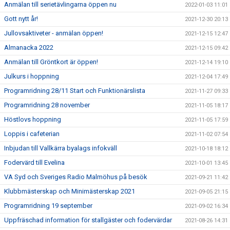
Anmälan till serietävlingarna öppen nu
2022-01-03 11:01
Gott nytt år!
2021-12-30 20:13
Jullovsaktiveter - anmälan öppen!
2021-12-15 12:47
Almanacka 2022
2021-12-15 09:42
Anmälan till Gröntkort är öppen!
2021-12-14 19:10
Julkurs i hoppning
2021-12-04 17:49
Programridning 28/11 Start och Funktionärslista
2021-11-27 09:33
Programridning 28 november
2021-11-05 18:17
Höstlovs hoppning
2021-11-05 17:59
Loppis i cafeterian
2021-11-02 07:54
Inbjudan till Vallkärra byalags infokväll
2021-10-18 18:12
Fodervärd till Evelina
2021-10-01 13:45
VA Syd och Sveriges Radio Malmöhus på besök
2021-09-21 11:42
Klubbmästerskap och Minimästerskap 2021
2021-09-05 21:15
Programridning 19 september
2021-09-02 16:34
Uppfräschad information för stallgäster och fodervärdar
2021-08-26 14:31