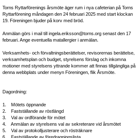
ANLÄGGNING
Torns Ryttarförenings årsmöte äger rum i nya cafeterian på Torns 
Ryttarförening måndagen den 24 februari 2025 med start klockan 
19. Föreningen bjuder på korv med bröd.
RIDHUSKALENDER
Anmälan görs i mail till ingela.eriksson@torns.org senast den 17 
KONTAKT
februari. Ange eventuella matallergier i anmälan.
BLI SPONSOR!
Verksamhets- och förvaltningsberättelser, revisorernas berättelse, 
verksamhetsplan och budget, styrelsens förslag och inkomna 
KLUBBSHOP
motioner med styrelsens yttrande kommer att finnas tillgängliga på 
denna webbplats under menyn Föreningen, flik Årsmöte.
MEDLEMSKAP
HIPPOCRATES
Dagordning:
STÖTTA TORNS
1.    Mötets öppnande
2.    Fastställande av röstlängd 
LEKTIONSPLANERING RIDSKOLA
3.    Val av ordförande för mötet
4.    Anmälan av styrelsens val av sekreterare vid årsmötet
5.    Val av protokolljusterare och rösträknare
6.    Fastställande av föredragningslista