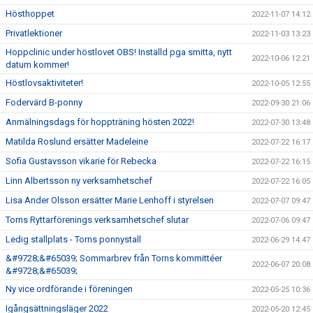
Hösthoppet
2022-11-07 14:12
Privatlektioner
2022-11-03 13:23
Hoppclinic under höstlovet OBS! Inställd pga smitta, nytt
2022-10-06 12:21
datum kommer!
Höstlovsaktiviteter!
2022-10-05 12:55
Fodervärd B-ponny
2022-09-30 21:06
Anmälningsdags för hoppträning hösten 2022!
2022-07-30 13:48
Matilda Roslund ersätter Madeleine
2022-07-22 16:17
Sofia Gustavsson vikarie för Rebecka
2022-07-22 16:15
Linn Albertsson ny verksamhetschef
2022-07-22 16:05
Lisa Ander Olsson ersätter Marie Lenhoff i styrelsen
2022-07-07 09:47
Torns Ryttarförenings verksamhetschef slutar
2022-07-06 09:47
Ledig stallplats - Torns ponnystall
2022-06-29 14:47
&#9728;&#65039; Sommarbrev från Torns kommittéer
2022-06-07 20:08
&#9728;&#65039;
Ny vice ordförande i föreningen
2022-05-25 10:36
Igångsättningsläger 2022
2022-05-20 12:45