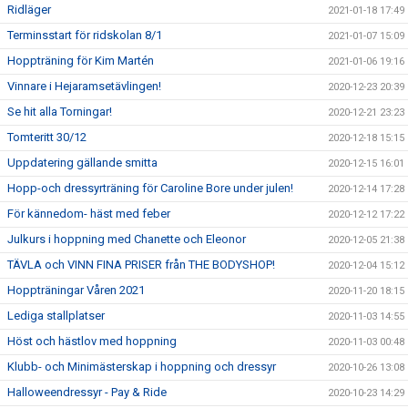
Ridläger
2021-01-18 17:49
Terminsstart för ridskolan 8/1
2021-01-07 15:09
Hoppträning för Kim Martén
2021-01-06 19:16
Vinnare i Hejaramsetävlingen!
2020-12-23 20:39
Se hit alla Torningar!
2020-12-21 23:23
Tomteritt 30/12
2020-12-18 15:15
Uppdatering gällande smitta
2020-12-15 16:01
Hopp-och dressyrträning för Caroline Bore under julen!
2020-12-14 17:28
För kännedom- häst med feber
2020-12-12 17:22
Julkurs i hoppning med Chanette och Eleonor
2020-12-05 21:38
TÄVLA och VINN FINA PRISER från THE BODYSHOP!
2020-12-04 15:12
Hoppträningar Våren 2021
2020-11-20 18:15
Lediga stallplatser
2020-11-03 14:55
Höst och hästlov med hoppning
2020-11-03 00:48
Klubb- och Minimästerskap i hoppning och dressyr
2020-10-26 13:08
Halloweendressyr - Pay & Ride
2020-10-23 14:29