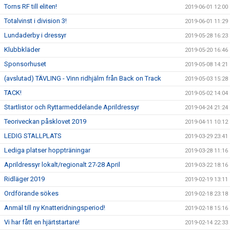
Torns RF till eliten!
2019-06-01 12:00
Totalvinst i division 3!
2019-06-01 11:29
Lundaderby i dressyr
2019-05-28 16:23
Klubbkläder
2019-05-20 16:46
Sponsorhuset
2019-05-08 14:21
(avslutad) TÄVLING - Vinn ridhjälm från Back on Track
2019-05-03 15:28
TACK!
2019-05-02 14:04
Startlistor och Ryttarmeddelande Aprildressyr
2019-04-24 21:24
Teoriveckan påsklovet 2019
2019-04-11 10:12
LEDIG STALLPLATS
2019-03-29 23:41
Lediga platser hoppträningar
2019-03-28 11:16
Aprildressyr lokalt/regionalt 27-28 April
2019-03-22 18:16
Ridläger 2019
2019-02-19 13:11
Ordförande sökes
2019-02-18 23:18
Anmäl till ny Knatteridningsperiod!
2019-02-18 15:16
Vi har fått en hjärtstartare!
2019-02-14 22:33