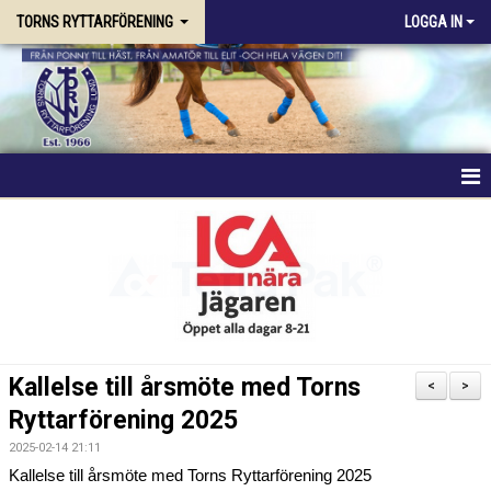
TORNS RYTTARFÖRENING
LOGGA IN
HEM
FÖRENINGEN
RIDSKOLAN
TRÄNING & KURSER
Kallelse till årsmöte med Torns
<
>
Ryttarförening 2025
STALLPLATS
2025-02-14 21:11
TÄVLING
Kallelse till årsmöte med Torns Ryttarförening 2025