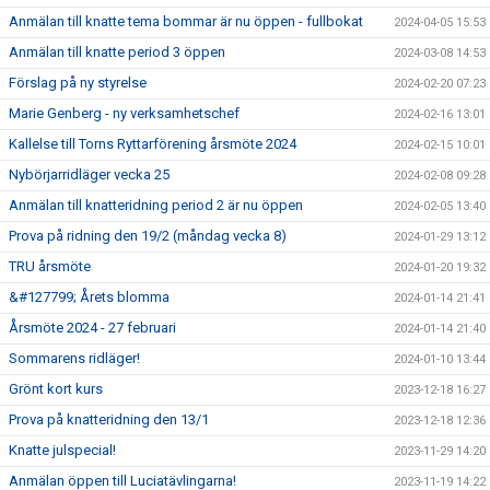
Anmälan till knatte tema bommar är nu öppen - fullbokat
2024-04-05 15:53
Anmälan till knatte period 3 öppen
2024-03-08 14:53
Förslag på ny styrelse
2024-02-20 07:23
Marie Genberg - ny verksamhetschef
2024-02-16 13:01
Kallelse till Torns Ryttarförening årsmöte 2024
2024-02-15 10:01
Nybörjarridläger vecka 25
2024-02-08 09:28
Anmälan till knatteridning period 2 är nu öppen
2024-02-05 13:40
Prova på ridning den 19/2 (måndag vecka 8)
2024-01-29 13:12
TRU årsmöte
2024-01-20 19:32
&#127799; Årets blomma
2024-01-14 21:41
Årsmöte 2024 - 27 februari
2024-01-14 21:40
Sommarens ridläger!
2024-01-10 13:44
Grönt kort kurs
2023-12-18 16:27
Prova på knatteridning den 13/1
2023-12-18 12:36
Knatte julspecial!
2023-11-29 14:20
Anmälan öppen till Luciatävlingarna!
2023-11-19 14:22