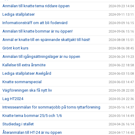
Anmälan till knatte tema riddare öppen
2024-09-23 14:04
Lediga stallplatser
2024-09-11 13:11
Informationsträff om att bli fodervärd
2024-09-09 16:15
Anmälan till knatte bommar är nu öppen!
2024-09-06 15:16
Anmäl er knatte till en spännande skattjakt till häst!
2024-08-08 15:51
Grönt kort kurs
2024-08-06 08:45
Anmälan till igångsättningsläger är nu öppen
2024-06-24 19:23
Kallelse till extra årsmöte
2024-06-22 18:58
Lediga stallplatser Axelgård
2024-06-03 15:08
Knatte sommarspecial
2024-06-03 14:47
Vägföreningen ska få nytt liv
2024-05-28 22:00
Lag HT2024
2024-05-24 22:36
Intresseanmälan för sommarjobb på torns ryttarförening
2024-05-16 14:37
Knatte tema bommar 25/5 och 1/6
2024-05-14 14:49
Studiedag i stallet
2024-04-26 16:14
Återanmälan till HT-24 är nu öppen
2024-04-17 14:40