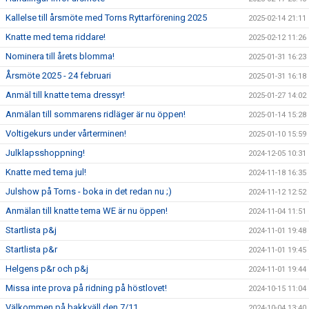
Kallelse till årsmöte med Torns Ryttarförening 2025
2025-02-14 21:11
Knatte med tema riddare!
2025-02-12 11:26
Nominera till årets blomma!
2025-01-31 16:23
Årsmöte 2025 - 24 februari
2025-01-31 16:18
Anmäl till knatte tema dressyr!
2025-01-27 14:02
Anmälan till sommarens ridläger är nu öppen!
2025-01-14 15:28
Voltigekurs under vårterminen!
2025-01-10 15:59
Julklapsshoppning!
2024-12-05 10:31
Knatte med tema jul!
2024-11-18 16:35
Julshow på Torns - boka in det redan nu ;)
2024-11-12 12:52
Anmälan till knatte tema WE är nu öppen!
2024-11-04 11:51
Startlista p&j
2024-11-01 19:48
Startlista p&r
2024-11-01 19:45
Helgens p&r och p&j
2024-11-01 19:44
Missa inte prova på ridning på höstlovet!
2024-10-15 11:04
Välkommen på bakkväll den 7/11
2024-10-04 13:40