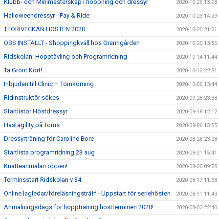
Klubb- och Minimästerskap i hoppning och dressyr
2020-10-26 13:08
Halloweendressyr - Pay & Ride
2020-10-23 14:29
TEORIVECKAN HÖSTEN 2020
2020-10-20 21:21
OBS INSTÄLLT - Shoppingkväll hos Granngården
2020-10-20 13:56
Ridskolan: Hopptävling och Programridning
2020-10-14 11:44
Ta Grönt Kort!
2020-10-12 22:51
Inbjudan till Clinic – Tömkörning
2020-10-06 13:44
Ridinstruktör sökes
2020-09-28 23:38
Startlistor Höstdressyr
2020-09-18 12:12
Hästagility på Torns
2020-09-06 15:55
Dressyrträning för Caroline Bore
2020-08-28 23:28
Startlista programridning 23 aug
2020-08-21 15:41
Knatteanmälan öppen!
2020-08-20 09:25
Terminsstart Ridskolan v 34
2020-08-17 11:58
Online lagledar/föreläsningsträff - Uppstart för seriehösten
2020-08-11 11:43
Anmälningsdags för hoppträning höstterminen 2020!
2020-08-03 22:40