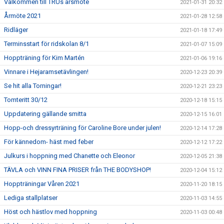
Välkommen till TRUs årsmöte
2021-01-31 20:32
Årmöte 2021
2021-01-28 12:58
Ridläger
2021-01-18 17:49
Terminsstart för ridskolan 8/1
2021-01-07 15:09
Hoppträning för Kim Martén
2021-01-06 19:16
Vinnare i Hejaramsetävlingen!
2020-12-23 20:39
Se hit alla Torningar!
2020-12-21 23:23
Tomteritt 30/12
2020-12-18 15:15
Uppdatering gällande smitta
2020-12-15 16:01
Hopp-och dressyrträning för Caroline Bore under julen!
2020-12-14 17:28
För kännedom- häst med feber
2020-12-12 17:22
Julkurs i hoppning med Chanette och Eleonor
2020-12-05 21:38
TÄVLA och VINN FINA PRISER från THE BODYSHOP!
2020-12-04 15:12
Hoppträningar Våren 2021
2020-11-20 18:15
Lediga stallplatser
2020-11-03 14:55
Höst och hästlov med hoppning
2020-11-03 00:48