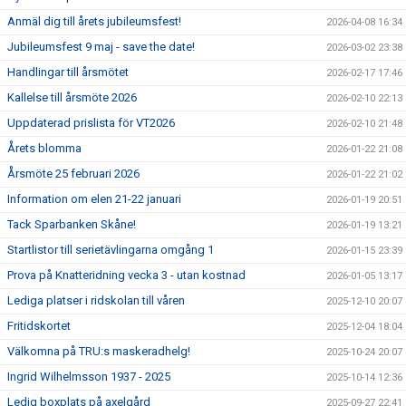
Anmäl dig till årets jubileumsfest!
2026-04-08 16:34
Jubileumsfest 9 maj - save the date!
2026-03-02 23:38
Handlingar till årsmötet
2026-02-17 17:46
Kallelse till årsmöte 2026
2026-02-10 22:13
Uppdaterad prislista för VT2026
2026-02-10 21:48
Årets blomma
2026-01-22 21:08
Årsmöte 25 februari 2026
2026-01-22 21:02
Information om elen 21-22 januari
2026-01-19 20:51
Tack Sparbanken Skåne!
2026-01-19 13:21
Startlistor till serietävlingarna omgång 1
2026-01-15 23:39
Prova på Knatteridning vecka 3 - utan kostnad
2026-01-05 13:17
Lediga platser i ridskolan till våren
2025-12-10 20:07
Fritidskortet
2025-12-04 18:04
Välkomna på TRU:s maskeradhelg!
2025-10-24 20:07
Ingrid Wilhelmsson 1937 - 2025
2025-10-14 12:36
Ledig boxplats på axelgård
2025-09-27 22:41