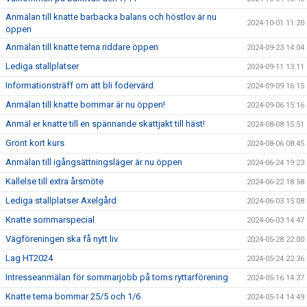
Anmälan till knatte barbacka balans och höstlov är nu
2024-10-01 11:20
öppen
Anmälan till knatte tema riddare öppen
2024-09-23 14:04
Lediga stallplatser
2024-09-11 13:11
Informationsträff om att bli fodervärd
2024-09-09 16:15
Anmälan till knatte bommar är nu öppen!
2024-09-06 15:16
Anmäl er knatte till en spännande skattjakt till häst!
2024-08-08 15:51
Grönt kort kurs
2024-08-06 08:45
Anmälan till igångsättningsläger är nu öppen
2024-06-24 19:23
Kallelse till extra årsmöte
2024-06-22 18:58
Lediga stallplatser Axelgård
2024-06-03 15:08
Knatte sommarspecial
2024-06-03 14:47
Vägföreningen ska få nytt liv
2024-05-28 22:00
Lag HT2024
2024-05-24 22:36
Intresseanmälan för sommarjobb på torns ryttarförening
2024-05-16 14:37
Knatte tema bommar 25/5 och 1/6
2024-05-14 14:49