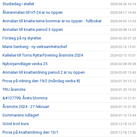
Studiedag i stallet
2024-04-26 16:14
Återanmälan till HT-24 är nu öppen
2024-04-17 14:40
Anmälan till knatte tema bommar är nu öppen - fullbokat
2024-04-05 15:53
Anmälan till knatte period 3 öppen
2024-03-08 14:53
Förslag på ny styrelse
2024-02-20 07:23
Marie Genberg - ny verksamhetschef
2024-02-16 13:01
Kallelse till Torns Ryttarförening årsmöte 2024
2024-02-15 10:01
Nybörjarridläger vecka 25
2024-02-08 09:28
Anmälan till knatteridning period 2 är nu öppen
2024-02-05 13:40
Prova på ridning den 19/2 (måndag vecka 8)
2024-01-29 13:12
TRU årsmöte
2024-01-20 19:32
&#127799; Årets blomma
2024-01-14 21:41
Årsmöte 2024 - 27 februari
2024-01-14 21:40
Sommarens ridläger!
2024-01-10 13:44
Grönt kort kurs
2023-12-18 16:27
Prova på knatteridning den 13/1
2023-12-18 12:36