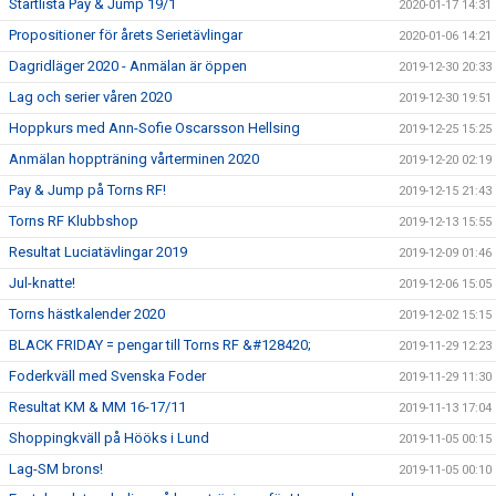
Startlista Pay & Jump 19/1
2020-01-17 14:31
Propositioner för årets Serietävlingar
2020-01-06 14:21
Dagridläger 2020 - Anmälan är öppen
2019-12-30 20:33
Lag och serier våren 2020
2019-12-30 19:51
Hoppkurs med Ann-Sofie Oscarsson Hellsing
2019-12-25 15:25
Anmälan hoppträning vårterminen 2020
2019-12-20 02:19
Pay & Jump på Torns RF!
2019-12-15 21:43
Torns RF Klubbshop
2019-12-13 15:55
Resultat Luciatävlingar 2019
2019-12-09 01:46
Jul-knatte!
2019-12-06 15:05
Torns hästkalender 2020
2019-12-02 15:15
BLACK FRIDAY = pengar till Torns RF &#128420;
2019-11-29 12:23
Foderkväll med Svenska Foder
2019-11-29 11:30
Resultat KM & MM 16-17/11
2019-11-13 17:04
Shoppingkväll på Hööks i Lund
2019-11-05 00:15
Lag-SM brons!
2019-11-05 00:10