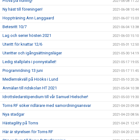
Prova på ridning!
2021-06-08 11:22
Ny häst till föreningen!
2021-06-08 10:44
Hoppträning Ann Langgaard
2021-06-07 15:03
Betesritt 10/7
2021-06-04 13:38
Lag och serier hösten 2021
2021-06-03 15:10
Uteritt för knattar 12/6
2021-05-31 12:50
Uteritter och igångsättningsläger
2021-05-30 14:19
Ledig stallplats i ponnystallet!
2021-05-17 19:05
Programridning 13 juni
2021-05-17 11:45
Medlemskväll på Hööks i Lund
2021-05-10 20:26
Anmälan till ridskolan HT 2021
2021-05-04 10:38
Idrottsledarstipendium till vår Samuel Hielscher!
2021-05-03 19:30
Torns RF söker ridlärare med samordningsansvar
2021-04-23 09:08
Nya stadgar
2021-04-23 08:56
Hästagility på Torns
2021-04-21 12:47
Här är styrelsen för Torns RF
2021-04-20 21:00