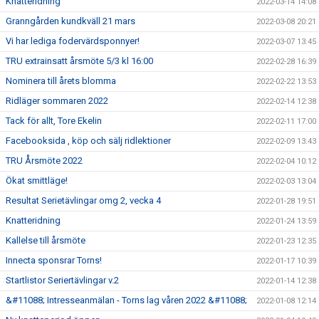
Knatteridning
2022-03-14 14:08
Granngården kundkväll 21 mars
2022-03-08 20:21
Vi har lediga fodervärdsponnyer!
2022-03-07 13:45
TRU extrainsatt årsmöte 5/3 kl 16:00
2022-02-28 16:39
Nominera till årets blomma
2022-02-22 13:53
Ridläger sommaren 2022
2022-02-14 12:38
Tack för allt, Tore Ekelin
2022-02-11 17:00
Facebooksida , köp och sälj ridlektioner
2022-02-09 13:43
TRU Årsmöte 2022
2022-02-04 10:12
Ökat smittläge!
2022-02-03 13:04
Resultat Serietävlingar omg 2, vecka 4
2022-01-28 19:51
Knatteridning
2022-01-24 13:59
Kallelse till årsmöte
2022-01-23 12:35
Innecta sponsrar Torns!
2022-01-17 10:39
Startlistor Seriertävlingar v.2
2022-01-14 12:38
&#11088; Intresseanmälan - Torns lag våren 2022 &#11088;
2022-01-08 12:14