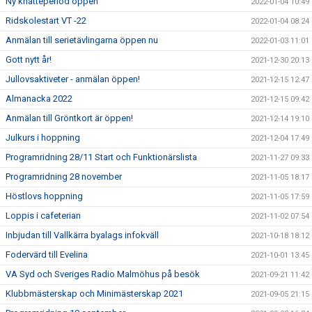
Ny knatteperiod öppen
2022-01-04 10:49
Ridskolestart VT -22
2022-01-04 08:24
Anmälan till serietävlingarna öppen nu
2022-01-03 11:01
Gott nytt år!
2021-12-30 20:13
Jullovsaktiveter - anmälan öppen!
2021-12-15 12:47
Almanacka 2022
2021-12-15 09:42
Anmälan till Gröntkort är öppen!
2021-12-14 19:10
Julkurs i hoppning
2021-12-04 17:49
Programridning 28/11 Start och Funktionärslista
2021-11-27 09:33
Programridning 28 november
2021-11-05 18:17
Höstlovs hoppning
2021-11-05 17:59
Loppis i cafeterian
2021-11-02 07:54
Inbjudan till Vallkärra byalags infokväll
2021-10-18 18:12
Fodervärd till Evelina
2021-10-01 13:45
VA Syd och Sveriges Radio Malmöhus på besök
2021-09-21 11:42
Klubbmästerskap och Minimästerskap 2021
2021-09-05 21:15