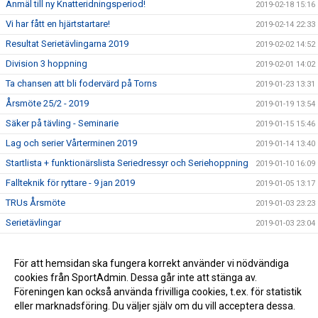
Anmäl till ny Knatteridningsperiod!
2019-02-18 15:16
Vi har fått en hjärtstartare!
2019-02-14 22:33
Resultat Serietävlingarna 2019
2019-02-02 14:52
Division 3 hoppning
2019-02-01 14:02
Ta chansen att bli fodervärd på Torns
2019-01-23 13:31
Årsmöte 25/2 - 2019
2019-01-19 13:54
Säker på tävling - Seminarie
2019-01-15 15:46
Lag och serier Vårterminen 2019
2019-01-14 13:40
Startlista + funktionärslista Seriedressyr och Seriehoppning
2019-01-10 16:09
Fallteknik för ryttare - 9 jan 2019
2019-01-05 13:17
TRUs Årsmöte
2019-01-03 23:23
Serietävlingar
2019-01-03 23:04
Hoppträning torsdagar VT-19
2018-12-15 13:15
Ledig stallplats i ponnystallet
För att hemsidan ska fungera korrekt använder vi nödvändiga
2018-12-14 16:43
cookies från SportAdmin. Dessa går inte att stänga av.
Klubbmästerskap och Minimästerskap 2018
2018-02-01 13:36
Föreningen kan också använda frivilliga cookies, t.ex. för statistik
eller marknadsföring. Du väljer själv om du vill acceptera dessa.