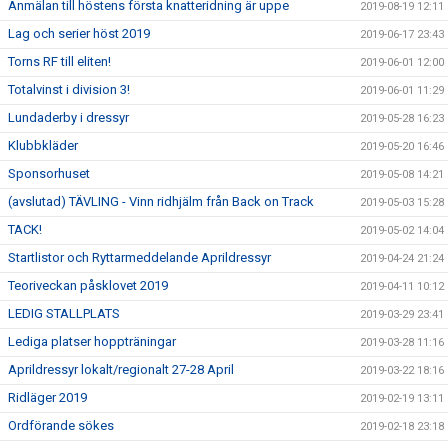
Anmälan till höstens första knatteridning är uppe
2019-08-19 12:11
Lag och serier höst 2019
2019-06-17 23:43
Torns RF till eliten!
2019-06-01 12:00
Totalvinst i division 3!
2019-06-01 11:29
Lundaderby i dressyr
2019-05-28 16:23
Klubbkläder
2019-05-20 16:46
Sponsorhuset
2019-05-08 14:21
(avslutad) TÄVLING - Vinn ridhjälm från Back on Track
2019-05-03 15:28
TACK!
2019-05-02 14:04
Startlistor och Ryttarmeddelande Aprildressyr
2019-04-24 21:24
Teoriveckan påsklovet 2019
2019-04-11 10:12
LEDIG STALLPLATS
2019-03-29 23:41
Lediga platser hoppträningar
2019-03-28 11:16
Aprildressyr lokalt/regionalt 27-28 April
2019-03-22 18:16
Ridläger 2019
2019-02-19 13:11
Ordförande sökes
2019-02-18 23:18