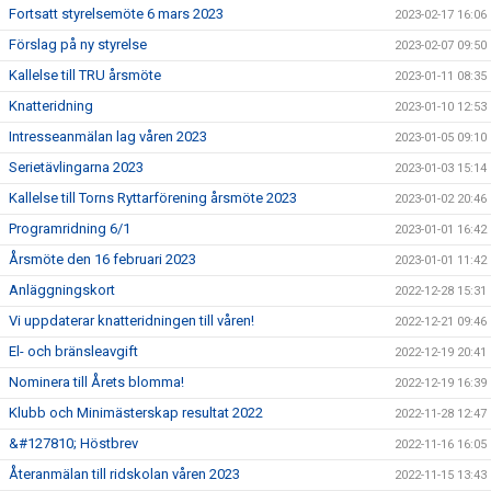
Fortsatt styrelsemöte 6 mars 2023
2023-02-17 16:06
Förslag på ny styrelse
2023-02-07 09:50
Kallelse till TRU årsmöte
2023-01-11 08:35
Knatteridning
2023-01-10 12:53
Intresseanmälan lag våren 2023
2023-01-05 09:10
Serietävlingarna 2023
2023-01-03 15:14
Kallelse till Torns Ryttarförening årsmöte 2023
2023-01-02 20:46
Programridning 6/1
2023-01-01 16:42
Årsmöte den 16 februari 2023
2023-01-01 11:42
Anläggningskort
2022-12-28 15:31
Vi uppdaterar knatteridningen till våren!
2022-12-21 09:46
El- och bränsleavgift
2022-12-19 20:41
Nominera till Årets blomma!
2022-12-19 16:39
Klubb och Minimästerskap resultat 2022
2022-11-28 12:47
&#127810; Höstbrev
2022-11-16 16:05
Återanmälan till ridskolan våren 2023
2022-11-15 13:43