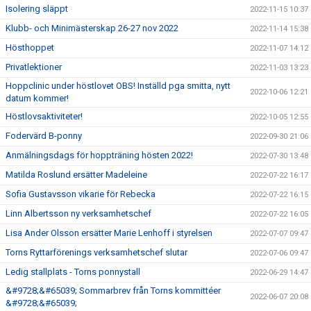
Isolering släppt
2022-11-15 10:37
Klubb- och Minimästerskap 26-27 nov 2022
2022-11-14 15:38
Hösthoppet
2022-11-07 14:12
Privatlektioner
2022-11-03 13:23
Hoppclinic under höstlovet OBS! Inställd pga smitta, nytt
2022-10-06 12:21
datum kommer!
Höstlovsaktiviteter!
2022-10-05 12:55
Fodervärd B-ponny
2022-09-30 21:06
Anmälningsdags för hoppträning hösten 2022!
2022-07-30 13:48
Matilda Roslund ersätter Madeleine
2022-07-22 16:17
Sofia Gustavsson vikarie för Rebecka
2022-07-22 16:15
Linn Albertsson ny verksamhetschef
2022-07-22 16:05
Lisa Ander Olsson ersätter Marie Lenhoff i styrelsen
2022-07-07 09:47
Torns Ryttarförenings verksamhetschef slutar
2022-07-06 09:47
Ledig stallplats - Torns ponnystall
2022-06-29 14:47
&#9728;&#65039; Sommarbrev från Torns kommittéer
2022-06-07 20:08
&#9728;&#65039;