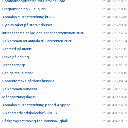
Sommarhoppträning för Caroline Bore
2020-07-15 19:31
Programridning 23 augusti
2020-07-10 18:15
Anmälan till Knatteridning ht-20
2020-07-02 14:43
Byte av taket på stora ridhuset
2020-06-17 23:20
Intresseanmälan lag och serier höstterminen 2020
2020-06-13 14:36
Välkommen att anmäla till Betesritten 2020
2020-06-12 11:54
Var med på uteritt!
2020-06-12 11:41
Prova på ridning
2020-06-02 23:02
Träna terräng!
2020-05-22 21:53
Lediga stallplatser
2020-05-19 16:12
Rönnströmska gårdens historia
2020-05-17 08:04
Välkommen Vanessa
2020-05-05 17:06
Igångsättningsläger
2020-04-14 10:20
Anmälan till Knatteridning period 4 öppen!
2020-04-08 16:33
Vikarierande ridskolechef SÖKES
2020-04-08 16:32
Påskprogramträning för Christina Eghall
2020-04-07 13:57