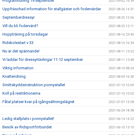
Programridning 19 september
2021-09-02 16:34
Uppfräschad information för stallgäster och fodervärdar
2021-08-26 14:31
Septemberdressyr
2021-08-25 15:56
Vill du bli fodervärd?
2021-08-25 12:11
Hoppträning på torsdagar
2021-08-16 23:40
Ridskolestart v 33
2021-08-16 16:34
Nu är det spännande!
2021-08-11 13:52
Vi laddar för dressyrtävlingar 11-12 september
2021-08-11 13:48
Viktig information
2021-08-10 08:24
Knatteridning
2021-08-09 16:30
Smittskyddsinstruktion ponnystallet
2021-07-10 10:09
Koll på restriktionerna
2021-07-10 10:02
Fåtal platser kvar på igångsättningslägret
2021-07-07 13:58
2021-06-24 18:38
Ledig stallplats i ponnystallet!
2021-06-14 14:22
Besök av Ridsportförbundet
2021-06-10 13:10