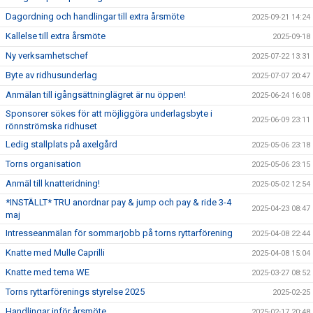
Dagordning och handlingar till extra årsmöte
2025-09-21 14:24
Kallelse till extra årsmöte
2025-09-18
Ny verksamhetschef
2025-07-22 13:31
Byte av ridhusunderlag
2025-07-07 20:47
Anmälan till igångsättninglägret är nu öppen!
2025-06-24 16:08
Sponsorer sökes för att möjliggöra underlagsbyte i
2025-06-09 23:11
rönnströmska ridhuset
Ledig stallplats på axelgård
2025-05-06 23:18
Torns organisation
2025-05-06 23:15
Anmäl till knatteridning!
2025-05-02 12:54
*INSTÄLLT* TRU anordnar pay & jump och pay & ride 3-4
2025-04-23 08:47
maj
Intresseanmälan för sommarjobb på torns ryttarförening
2025-04-08 22:44
Knatte med Mulle Caprilli
2025-04-08 15:04
Knatte med tema WE
2025-03-27 08:52
Torns ryttarförenings styrelse 2025
2025-02-25
Handlingar inför årsmöte
2025-02-17 20:48