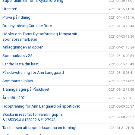
Stipendium till Torns Ryttarförening
2021-04-20 15:01
Uteritter!
2021-04-15 11:10
Prova på ridning
2021-04-14 15:16
Dressyrträning Caroline Bore
2021-04-14 13:44
Hööks och Torns Ryttarförening förnyar sitt
2021-04-03 19:34
sponsorsamarbete!
Anläggningen är öppen
2021-04-01 13:54
Sommarkurs v.25
2021-03-16 09:54
Lär dig lasta din häst
2021-03-15 13:43
Påsklovsträning för Ann Langgaard
2021-03-15 08:41
Sommarstallplats
2021-03-12 14:02
Träningsläger på Påsklovet
2021-03-12 13:50
Årsmöte 2021
2021-02-15 19:01
Hoppträning för Ann Langaard på sportlovet
2021-02-09 20:37
Skicka in resultat för vandringspris
2021-02-08 23:27
&#65039;&#128232;&#127942;
Ta chansen att uppmärksamma en torning!
2021-01-31 21:25