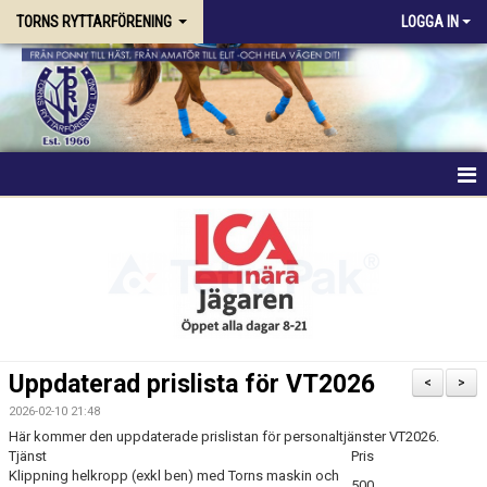
TORNS RYTTARFÖRENING
LOGGA IN
HEM
FÖRENINGEN
RIDSKOLAN
TRÄNING & KURSER
Uppdaterad prislista för VT2026
<
>
STALLPLATS
2026-02-10 21:48
Här kommer den uppdaterade prislistan för personaltjänster VT2026.
Tjänst
Pris
TÄVLING
Klippning helkropp (exkl ben) med Torns maskin och
500