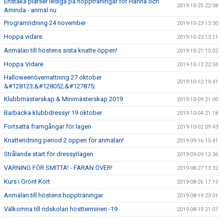
Enstaka platser lediga på hoppträningar för Hanna och
2019-10-25 22:08
Aminda - anmäl nu
Programridning 24 november
2019-10-23 13:30
Hoppa vidare
2019-10-23 13:11
Anmälan till höstens sista knatte öppen!
2019-10-21 15:02
Hoppa Vidare
2019-10-13 22:04
Halloweenövernattning 27 oktober
2019-10-12 19:41
&#128123;&#128052;&#127875;
Klubbmästerskap & Minimästerskap 2019
2019-10-09 21:00
Barbacka klubbdressyr 19 oktober
2019-10-04 21:18
Fortsatta framgångar för lagen
2019-10-02 09:43
Knatteridning period 2 öppen för anmälan!
2019-09-16 15:41
Strålande start för dressyrlagen
2019-09-09 12:36
VARNING FÖR SMITTA! - FARAN ÖVER!
2019-08-27 13:32
Kurs i Grönt Kort
2019-08-26 17:15
Anmälan till höstens hoppträningar
2019-08-19 23:01
Välkomna till ridskolan höstterminen -19
2019-08-19 21:07