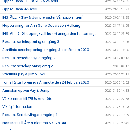
Öppen Bana DRESSYR 25-26 april
2020-04-06 14:05
Öppen Bana 4-5 april
2020-03-25 17:27
INSTÄLLT - (Pay & Jump ersätter Vårhoppningen)
2020-03-24 19:25
Hoppträning för Ann-Sofie Oscarsson Hellsing
2020-03-17 16:05
INSTÄLLD - Shoppingkväll hos Granngården för torningar
2020-03-10 23:39
Resultat seriehoppning omgång 3
2020-03-10 19:06
Startlista seriehoppning omgång 3 den 8 mars 2020
2020-03-06 15:05
Resultat seriedressyr omgång 2
2020-03-02 01:13
Resultat seriehoppning omg 2
2020-02-17
Startlista pay & jump 16/2
2020-02-14 22:17
Torns Ryttarförenings Årsmöte den 24 februari 2020
2020-02-03 12:02
Anmälan öppen Pay & Jump
2020-01-30 14:53
Välkommen till TRUs Årsmöte
2020-01-29 22:58
Viktig information
2020-01-28 15:03
Resultat Serietävlingar omgång 1
2020-01-22 11:59
Nominera till Årets Blomma &#128144;
2020-01-20 23:42