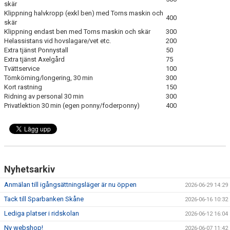
skär
ANLÄGGNING
Klippning halvkropp (exkl ben) med Torns maskin och
400
skär
Klippning endast ben med Torns maskin och skär
300
RIDHUSKALENDER
Helassistans vid hovslagare/vet etc.
200
Extra tjänst Ponnystall
50
KONTAKT
Extra tjänst Axelgård
75
Tvättservice
100
Tömkörning/longering, 30 min
BLI SPONSOR!
300
Kort rastning
150
Ridning av personal 30 min
300
KLUBBSHOP
Privatlektion 30 min (egen ponny/foderponny)
400
MEDLEMSKAP
HIPPOCRATES
STÖTTA TORNS
Nyhetsarkiv
Anmälan till igångsättningsläger är nu öppen
2026-06-29 14:29
LEKTIONSPLANERING RIDSKOLA
Tack till Sparbanken Skåne
2026-06-16 10:32
Lediga platser i ridskolan
2026-06-12 16:04
Ny webshop!
2026-06-07 11:42