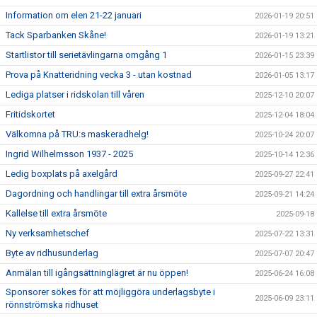
Information om elen 21-22 januari
2026-01-19 20:51
Tack Sparbanken Skåne!
2026-01-19 13:21
Startlistor till serietävlingarna omgång 1
2026-01-15 23:39
Prova på Knatteridning vecka 3 - utan kostnad
2026-01-05 13:17
Lediga platser i ridskolan till våren
2025-12-10 20:07
Fritidskortet
2025-12-04 18:04
Välkomna på TRU:s maskeradhelg!
2025-10-24 20:07
Ingrid Wilhelmsson 1937 - 2025
2025-10-14 12:36
Ledig boxplats på axelgård
2025-09-27 22:41
Dagordning och handlingar till extra årsmöte
2025-09-21 14:24
Kallelse till extra årsmöte
2025-09-18
Ny verksamhetschef
2025-07-22 13:31
Byte av ridhusunderlag
2025-07-07 20:47
Anmälan till igångsättninglägret är nu öppen!
2025-06-24 16:08
Sponsorer sökes för att möjliggöra underlagsbyte i
2025-06-09 23:11
rönnströmska ridhuset