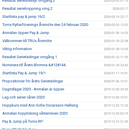
Resultat seriedressyr omgång 2
2020-03-02 01:13
Resultat seriehoppning omg 2
2020-02-17
Startlista pay & jump 16/2
2020-02-14 22:17
Torns Ryttarförenings Årsmöte den 24 februari 2020
2020-02-03 12:02
Anmälan öppen Pay & Jump
2020-01-30 14:53
Välkommen till TRUs Årsmöte
2020-01-29 22:58
Viktig information
2020-01-28 15:03
Resultat Serietävlingar omgång 1
2020-01-22 11:59
Nominera till Årets Blomma &#128144;
2020-01-20 23:42
Startlista Pay & Jump 19/1
2020-01-17 14:31
Propositioner för årets Serietävlingar
2020-01-06 14:21
Dagridläger 2020 - Anmälan är öppen
2019-12-30 20:33
Lag och serier våren 2020
2019-12-30 19:51
Hoppkurs med Ann-Sofie Oscarsson Hellsing
2019-12-25 15:25
Anmälan hoppträning vårterminen 2020
2019-12-20 02:19
Pay & Jump på Torns RF!
2019-12-15 21:43