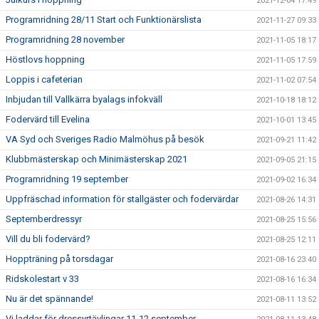
2021-12-04 17:49
Programridning 28/11 Start och Funktionärslista
2021-11-27 09:33
Programridning 28 november
2021-11-05 18:17
Höstlovs hoppning
2021-11-05 17:59
Loppis i cafeterian
2021-11-02 07:54
Inbjudan till Vallkärra byalags infokväll
2021-10-18 18:12
Fodervärd till Evelina
2021-10-01 13:45
VA Syd och Sveriges Radio Malmöhus på besök
2021-09-21 11:42
Klubbmästerskap och Minimästerskap 2021
2021-09-05 21:15
Programridning 19 september
2021-09-02 16:34
Uppfräschad information för stallgäster och fodervärdar
2021-08-26 14:31
Septemberdressyr
2021-08-25 15:56
Vill du bli fodervärd?
2021-08-25 12:11
Hoppträning på torsdagar
2021-08-16 23:40
Ridskolestart v 33
2021-08-16 16:34
Nu är det spännande!
2021-08-11 13:52
Vi laddar för dressyrtävlingar 11-12 september