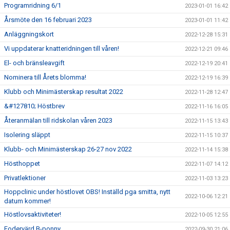
Programridning 6/1
2023-01-01 16:42
Årsmöte den 16 februari 2023
2023-01-01 11:42
Anläggningskort
2022-12-28 15:31
Vi uppdaterar knatteridningen till våren!
2022-12-21 09:46
El- och bränsleavgift
2022-12-19 20:41
Nominera till Årets blomma!
2022-12-19 16:39
Klubb och Minimästerskap resultat 2022
2022-11-28 12:47
&#127810; Höstbrev
2022-11-16 16:05
Återanmälan till ridskolan våren 2023
2022-11-15 13:43
Isolering släppt
2022-11-15 10:37
Klubb- och Minimästerskap 26-27 nov 2022
2022-11-14 15:38
Hösthoppet
2022-11-07 14:12
Privatlektioner
2022-11-03 13:23
Hoppclinic under höstlovet OBS! Inställd pga smitta, nytt
2022-10-06 12:21
datum kommer!
Höstlovsaktiviteter!
2022-10-05 12:55
Fodervärd B-ponny
2022-09-30 21:06