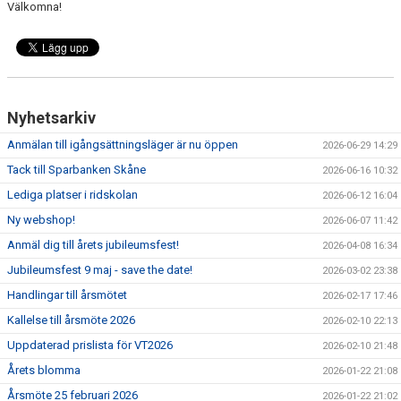
Välkomna!
ANLÄGGNING
RIDHUSKALENDER
KONTAKT
Nyhetsarkiv
BLI SPONSOR!
Anmälan till igångsättningsläger är nu öppen
2026-06-29 14:29
Tack till Sparbanken Skåne
2026-06-16 10:32
KLUBBSHOP
Lediga platser i ridskolan
2026-06-12 16:04
MEDLEMSKAP
Ny webshop!
2026-06-07 11:42
Anmäl dig till årets jubileumsfest!
2026-04-08 16:34
HIPPOCRATES
Jubileumsfest 9 maj - save the date!
2026-03-02 23:38
STÖTTA TORNS
Handlingar till årsmötet
2026-02-17 17:46
Kallelse till årsmöte 2026
2026-02-10 22:13
LEKTIONSPLANERING RIDSKOLA
Uppdaterad prislista för VT2026
2026-02-10 21:48
Årets blomma
2026-01-22 21:08
Årsmöte 25 februari 2026
2026-01-22 21:02