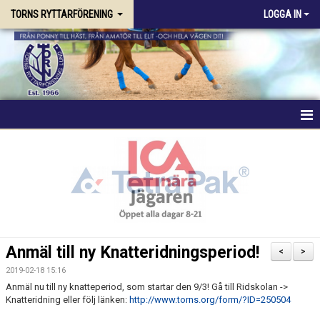
TORNS RYTTARFÖRENING
LOGGA IN
HEM
FÖRENINGEN
RIDSKOLAN
TRÄNING & KURSER
Anmäl till ny Knatteridningsperiod!
<
>
STALLPLATS
2019-02-18 15:16
Anmäl nu till ny knatteperiod, som startar den 9/3! Gå till Ridskolan ->
Knatteridning eller följ länken:
http://www.torns.org/form/?ID=250504
TÄVLING