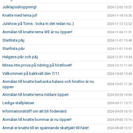
Julklapsshoppning!
2024-12-05 10:31
Knatte med tema jul!
2024-11-18 16:35
Julshow på Torns - boka in det redan nu ;)
2024-11-12 12:52
Anmälan till knatte tema WE är nu öppen!
2024-11-04 11:51
Startlista p&j
2024-11-01 19:48
Startlista p&r
2024-11-01 19:45
Helgens p&r och p&j
2024-11-01 19:44
Missa inte prova på ridning på höstlovet!
2024-10-15 11:04
Välkommen på bakkväll den 7/11
2024-10-04 13:40
Anmälan till knatte barbacka balans och höstlov är nu
2024-10-01 11:20
öppen
Anmälan till knatte tema riddare öppen
2024-09-23 14:04
Lediga stallplatser
2024-09-11 13:11
Informationsträff om att bli fodervärd
2024-09-09 16:15
Anmälan till knatte bommar är nu öppen!
2024-09-06 15:16
Anmäl er knatte till en spännande skattjakt till häst!
2024-08-08 15:51