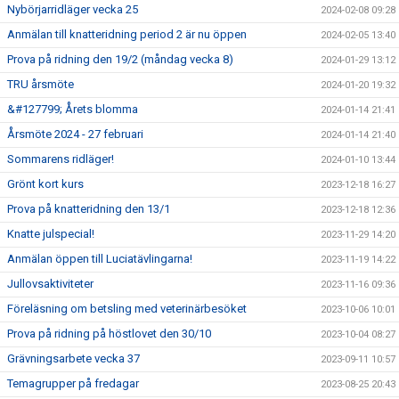
Nybörjarridläger vecka 25
2024-02-08 09:28
Anmälan till knatteridning period 2 är nu öppen
2024-02-05 13:40
Prova på ridning den 19/2 (måndag vecka 8)
2024-01-29 13:12
TRU årsmöte
2024-01-20 19:32
&#127799; Årets blomma
2024-01-14 21:41
Årsmöte 2024 - 27 februari
2024-01-14 21:40
Sommarens ridläger!
2024-01-10 13:44
Grönt kort kurs
2023-12-18 16:27
Prova på knatteridning den 13/1
2023-12-18 12:36
Knatte julspecial!
2023-11-29 14:20
Anmälan öppen till Luciatävlingarna!
2023-11-19 14:22
Jullovsaktiviteter
2023-11-16 09:36
Föreläsning om betsling med veterinärbesöket
2023-10-06 10:01
Prova på ridning på höstlovet den 30/10
2023-10-04 08:27
Grävningsarbete vecka 37
2023-09-11 10:57
Temagrupper på fredagar
2023-08-25 20:43