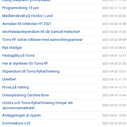
2021-05-17 19:05
Programridning 13 juni
2021-05-17 11:45
Medlemskväll på Hööks i Lund
2021-05-10 20:26
Anmälan till ridskolan HT 2021
2021-05-04 10:38
Idrottsledarstipendium till vår Samuel Hielscher!
2021-05-03 19:30
Torns RF söker ridlärare med samordningsansvar
2021-04-23 09:08
Nya stadgar
2021-04-23 08:56
Hästagility på Torns
2021-04-21 12:47
Här är styrelsen för Torns RF
2021-04-20 21:00
Stipendium till Torns Ryttarförening
2021-04-20 15:01
Uteritter!
2021-04-15 11:10
Prova på ridning
2021-04-14 15:16
Dressyrträning Caroline Bore
2021-04-14 13:44
Hööks och Torns Ryttarförening förnyar sitt
2021-04-03 19:34
sponsorsamarbete!
Anläggningen är öppen
2021-04-01 13:54
Sommarkurs v.25
2021-03-16 09:54