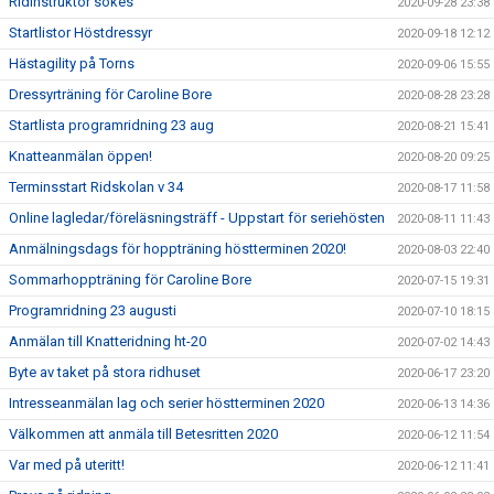
Ridinstruktör sökes
2020-09-28 23:38
Startlistor Höstdressyr
2020-09-18 12:12
Hästagility på Torns
2020-09-06 15:55
Dressyrträning för Caroline Bore
2020-08-28 23:28
Startlista programridning 23 aug
2020-08-21 15:41
Knatteanmälan öppen!
2020-08-20 09:25
Terminsstart Ridskolan v 34
2020-08-17 11:58
Online lagledar/föreläsningsträff - Uppstart för seriehösten
2020-08-11 11:43
Anmälningsdags för hoppträning höstterminen 2020!
2020-08-03 22:40
Sommarhoppträning för Caroline Bore
2020-07-15 19:31
Programridning 23 augusti
2020-07-10 18:15
Anmälan till Knatteridning ht-20
2020-07-02 14:43
Byte av taket på stora ridhuset
2020-06-17 23:20
Intresseanmälan lag och serier höstterminen 2020
2020-06-13 14:36
Välkommen att anmäla till Betesritten 2020
2020-06-12 11:54
Var med på uteritt!
2020-06-12 11:41