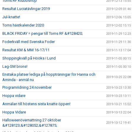
Torns RF Klubbshop
2019-12-13 15:55
Resultat Luciatävlingar 2019
2019-12-09 01:46
Jul-knatte!
2019-12-06 15:05
Torns hästkalender 2020
2019-12-02 15:15
BLACK FRIDAY = pengar till Torns RF &#128420;
2019-11-29 12:23
Foderkväll med Svenska Foder
2019-11-29 11:30
Resultat KM & MM 16-17/11
2019-11-13 17:04
Shoppingkväll på Hööks i Lund
2019-11-05 00:15
Lag-SM brons!
2019-11-05 00:10
Enstaka platser lediga på hoppträningar för Hanna och
2019-10-25 22:08
Aminda - anmäl nu
Programridning 24 november
2019-10-23 13:30
Hoppa vidare
2019-10-23 13:11
Anmälan till höstens sista knatte öppen!
2019-10-21 15:02
Hoppa Vidare
2019-10-13 22:04
Halloweenövernattning 27 oktober
2019-10-12 19:41
&#128123;&#128052;&#127875;