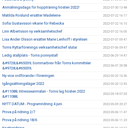
Anmälningsdags för hoppträning hösten 2022!
2022-07-30 13:48
Matilda Roslund ersätter Madeleine
2022-07-22 16:17
Sofia Gustavsson vikarie för Rebecka
2022-07-22 16:15
Linn Albertsson ny verksamhetschef
2022-07-22 16:05
Lisa Ander Olsson ersätter Marie Lenhoff i styrelsen
2022-07-07 09:47
Torns Ryttarförenings verksamhetschef slutar
2022-07-06 09:47
Ledig stallplats - Torns ponnystall
2022-06-29 14:47
&#9728;&#65039; Sommarbrev från Torns kommittéer
2022-06-07 20:08
&#9728;&#65039;
Ny vice ordförande i föreningen
2022-05-25 10:36
Igångsättningsläger 2022
2022-05-20 12:45
&#11088; Intresseanmälan - Torns lag hösten 2022
2022-05-18 07:03
&#11088;
NYTT DATUM - Programridning 4 juni
2022-05-09 20:27
Prova på ridning 2/7
2022-05-06 11:47
Prova på ridning 18/6
2022-05-06 11:23
Knatteridning