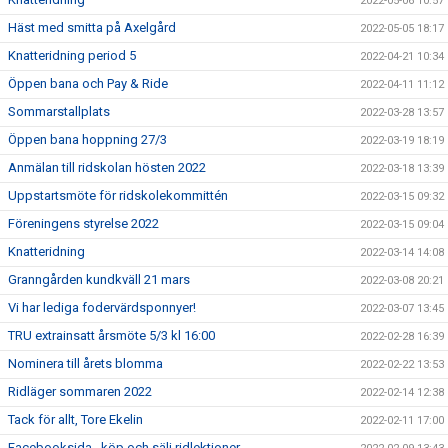
2022-05-06 10:57
Häst med smitta på Axelgård
2022-05-05 18:17
Knatteridning period 5
2022-04-21 10:34
Öppen bana och Pay & Ride
2022-04-11 11:12
Sommarstallplats
2022-03-28 13:57
Öppen bana hoppning 27/3
2022-03-19 18:19
Anmälan till ridskolan hösten 2022
2022-03-18 13:39
Uppstartsmöte för ridskolekommittén
2022-03-15 09:32
Föreningens styrelse 2022
2022-03-15 09:04
Knatteridning
2022-03-14 14:08
Granngården kundkväll 21 mars
2022-03-08 20:21
Vi har lediga fodervärdsponnyer!
2022-03-07 13:45
TRU extrainsatt årsmöte 5/3 kl 16:00
2022-02-28 16:39
Nominera till årets blomma
2022-02-22 13:53
Ridläger sommaren 2022
2022-02-14 12:38
Tack för allt, Tore Ekelin
2022-02-11 17:00
Facebooksida , köp och sälj ridlektioner