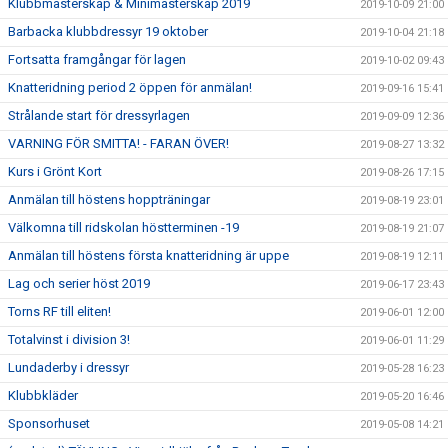
Klubbmästerskap & Minimästerskap 2019
2019-10-09 21:00
Barbacka klubbdressyr 19 oktober
2019-10-04 21:18
Fortsatta framgångar för lagen
2019-10-02 09:43
Knatteridning period 2 öppen för anmälan!
2019-09-16 15:41
Strålande start för dressyrlagen
2019-09-09 12:36
VARNING FÖR SMITTA! - FARAN ÖVER!
2019-08-27 13:32
Kurs i Grönt Kort
2019-08-26 17:15
Anmälan till höstens hoppträningar
2019-08-19 23:01
Välkomna till ridskolan höstterminen -19
2019-08-19 21:07
Anmälan till höstens första knatteridning är uppe
2019-08-19 12:11
Lag och serier höst 2019
2019-06-17 23:43
Torns RF till eliten!
2019-06-01 12:00
Totalvinst i division 3!
2019-06-01 11:29
Lundaderby i dressyr
2019-05-28 16:23
Klubbkläder
2019-05-20 16:46
Sponsorhuset
2019-05-08 14:21