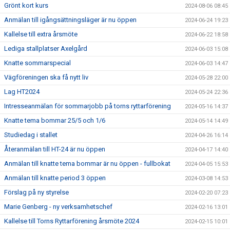
Grönt kort kurs
2024-08-06 08:45
Anmälan till igångsättningsläger är nu öppen
2024-06-24 19:23
Kallelse till extra årsmöte
2024-06-22 18:58
Lediga stallplatser Axelgård
2024-06-03 15:08
Knatte sommarspecial
2024-06-03 14:47
Vägföreningen ska få nytt liv
2024-05-28 22:00
Lag HT2024
2024-05-24 22:36
Intresseanmälan för sommarjobb på torns ryttarförening
2024-05-16 14:37
Knatte tema bommar 25/5 och 1/6
2024-05-14 14:49
Studiedag i stallet
2024-04-26 16:14
Återanmälan till HT-24 är nu öppen
2024-04-17 14:40
Anmälan till knatte tema bommar är nu öppen - fullbokat
2024-04-05 15:53
Anmälan till knatte period 3 öppen
2024-03-08 14:53
Förslag på ny styrelse
2024-02-20 07:23
Marie Genberg - ny verksamhetschef
2024-02-16 13:01
Kallelse till Torns Ryttarförening årsmöte 2024
2024-02-15 10:01