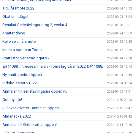
2022-02-09 13:43
TRU Årsmöte 2022
2022-02-04 10:12
Ökat smittläge!
2022-02-03 13:04
Resultat Serietävlingar omg 2, vecka 4
2022-01-28 19:51
Knatteridning
2022-01-24 13:59
Kallelse till årsmöte
2022-01-23 12:35
Innecta sponsrar Torns!
2022-01-17 10:39
Startlistor Seriertävlingar v.2
2022-01-14 12:38
&#11088; Intresseanmälan - Torns lag våren 2022 &#11088;
2022-01-08 12:14
Ny knatteperiod öppen
2022-01-04 10:49
Ridskolestart VT -22
2022-01-04 08:24
Anmälan till serietävlingarna öppen nu
2022-01-03 11:01
Gott nytt år!
2021-12-30 20:13
Jullovsaktiveter - anmälan öppen!
2021-12-15 12:47
Almanacka 2022
2021-12-15 09:42
Anmälan till Gröntkort är öppen!
2021-12-14 19:10
Julkurs i hoppning