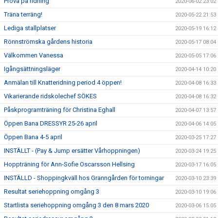
Prova på ridning
2020-06-02 23:02
Träna terräng!
2020-05-22 21:53
Lediga stallplatser
2020-05-19 16:12
Rönnströmska gårdens historia
2020-05-17 08:04
Välkommen Vanessa
2020-05-05 17:06
Igångsättningsläger
2020-04-14 10:20
Anmälan till Knatteridning period 4 öppen!
2020-04-08 16:33
Vikarierande ridskolechef SÖKES
2020-04-08 16:32
Påskprogramträning för Christina Eghall
2020-04-07 13:57
Öppen Bana DRESSYR 25-26 april
2020-04-06 14:05
Öppen Bana 4-5 april
2020-03-25 17:27
INSTÄLLT - (Pay & Jump ersätter Vårhoppningen)
2020-03-24 19:25
Hoppträning för Ann-Sofie Oscarsson Hellsing
2020-03-17 16:05
INSTÄLLD - Shoppingkväll hos Granngården för torningar
2020-03-10 23:39
Resultat seriehoppning omgång 3
2020-03-10 19:06
Startlista seriehoppning omgång 3 den 8 mars 2020
2020-03-06 15:05