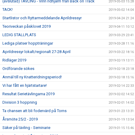
(avslutad) TÄVLING - Vinn ridhjälm från Back on Track
2019-05-03 15:28
TACK!
2019-05-02 14:04
Startlistor och Ryttarmeddelande Aprildressyr
2019-04-24 21:24
Teoriveckan påsklovet 2019
2019-04-11 10:12
LEDIG STALLPLATS
2019-03-29 23:41
Lediga platser hoppträningar
2019-03-28 11:16
Aprildressyr lokalt/regionalt 27-28 April
2019-03-22 18:16
Ridläger 2019
2019-02-19 13:11
Ordförande sökes
2019-02-18 23:18
Anmäl till ny Knatteridningsperiod!
2019-02-18 15:16
Vi har fått en hjärtstartare!
2019-02-14 22:33
Resultat Serietävlingarna 2019
2019-02-02 14:52
Division 3 hoppning
2019-02-01 14:02
Ta chansen att bli fodervärd på Torns
2019-01-23 13:31
Årsmöte 25/2 - 2019
2019-01-19 13:54
Säker på tävling - Seminarie
2019-01-15 15:46