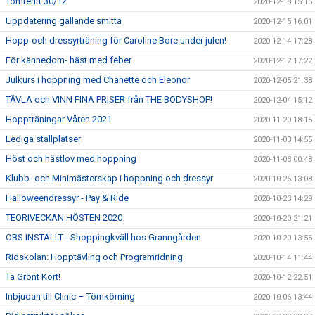
Tomteritt 30/12
2020-12-18 15:15
Uppdatering gällande smitta
2020-12-15 16:01
Hopp-och dressyrträning för Caroline Bore under julen!
2020-12-14 17:28
För kännedom- häst med feber
2020-12-12 17:22
Julkurs i hoppning med Chanette och Eleonor
2020-12-05 21:38
TÄVLA och VINN FINA PRISER från THE BODYSHOP!
2020-12-04 15:12
Hoppträningar Våren 2021
2020-11-20 18:15
Lediga stallplatser
2020-11-03 14:55
Höst och hästlov med hoppning
2020-11-03 00:48
Klubb- och Minimästerskap i hoppning och dressyr
2020-10-26 13:08
Halloweendressyr - Pay & Ride
2020-10-23 14:29
TEORIVECKAN HÖSTEN 2020
2020-10-20 21:21
OBS INSTÄLLT - Shoppingkväll hos Granngården
2020-10-20 13:56
Ridskolan: Hopptävling och Programridning
2020-10-14 11:44
Ta Grönt Kort!
2020-10-12 22:51
Inbjudan till Clinic – Tömkörning
2020-10-06 13:44