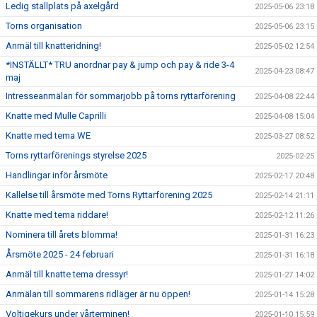
Ledig stallplats på axelgård
2025-05-06 23:18
Torns organisation
2025-05-06 23:15
Anmäl till knatteridning!
2025-05-02 12:54
*INSTÄLLT* TRU anordnar pay & jump och pay & ride 3-4
2025-04-23 08:47
maj
Intresseanmälan för sommarjobb på torns ryttarförening
2025-04-08 22:44
Knatte med Mulle Caprilli
2025-04-08 15:04
Knatte med tema WE
2025-03-27 08:52
Torns ryttarförenings styrelse 2025
2025-02-25
Handlingar inför årsmöte
2025-02-17 20:48
Kallelse till årsmöte med Torns Ryttarförening 2025
2025-02-14 21:11
Knatte med tema riddare!
2025-02-12 11:26
Nominera till årets blomma!
2025-01-31 16:23
Årsmöte 2025 - 24 februari
2025-01-31 16:18
Anmäl till knatte tema dressyr!
2025-01-27 14:02
Anmälan till sommarens ridläger är nu öppen!
2025-01-14 15:28
Voltigekurs under vårterminen!
2025-01-10 15:59