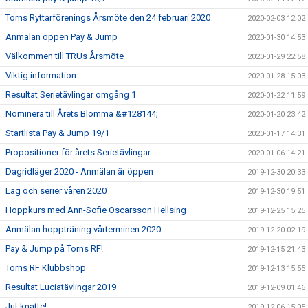
Torns Ryttarförenings Årsmöte den 24 februari 2020
2020-02-03 12:02
Anmälan öppen Pay & Jump
2020-01-30 14:53
Välkommen till TRUs Årsmöte
2020-01-29 22:58
Viktig information
2020-01-28 15:03
Resultat Serietävlingar omgång 1
2020-01-22 11:59
Nominera till Årets Blomma &#128144;
2020-01-20 23:42
Startlista Pay & Jump 19/1
2020-01-17 14:31
Propositioner för årets Serietävlingar
2020-01-06 14:21
Dagridläger 2020 - Anmälan är öppen
2019-12-30 20:33
Lag och serier våren 2020
2019-12-30 19:51
Hoppkurs med Ann-Sofie Oscarsson Hellsing
2019-12-25 15:25
Anmälan hoppträning vårterminen 2020
2019-12-20 02:19
Pay & Jump på Torns RF!
2019-12-15 21:43
Torns RF Klubbshop
2019-12-13 15:55
Resultat Luciatävlingar 2019
2019-12-09 01:46
Jul-knatte!
2019-12-06 15:05