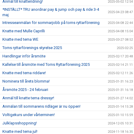
Anmäl till knatteridning!
2025-05-02 12:54
*INSTÄLLT* TRU anordnar pay & jump och pay & ride 3-4
2025-04-23 08:47
maj
Intresseanmälan för sommarjobb på torns ryttarförening
2025-04-08 22:44
Knatte med Mulle Caprilli
2025-04-08 15:04
Knatte med tema WE
2025-03-27 08:52
Torns ryttarförenings styrelse 2025
2025-02-25
Handlingar inför årsmöte
2025-02-17 20:48
Kallelse till årsmöte med Torns Ryttarförening 2025
2025-02-14 21:11
Knatte med tema riddare!
2025-02-12 11:26
Nominera till årets blomma!
2025-01-31 16:23
Årsmöte 2025 - 24 februari
2025-01-31 16:18
Anmäl till knatte tema dressyr!
2025-01-27 14:02
Anmälan till sommarens ridläger är nu öppen!
2025-01-14 15:28
Voltigekurs under vårterminen!
2025-01-10 15:59
Julklapsshoppning!
2024-12-05 10:31
Knatte med tema jul!
2024-11-18 16:35