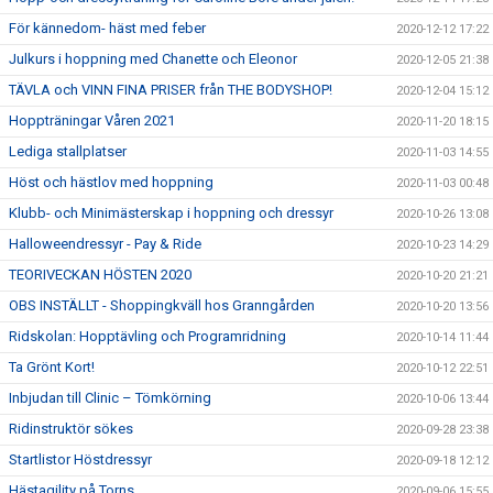
För kännedom- häst med feber
2020-12-12 17:22
Julkurs i hoppning med Chanette och Eleonor
2020-12-05 21:38
TÄVLA och VINN FINA PRISER från THE BODYSHOP!
2020-12-04 15:12
Hoppträningar Våren 2021
2020-11-20 18:15
Lediga stallplatser
2020-11-03 14:55
Höst och hästlov med hoppning
2020-11-03 00:48
Klubb- och Minimästerskap i hoppning och dressyr
2020-10-26 13:08
Halloweendressyr - Pay & Ride
2020-10-23 14:29
TEORIVECKAN HÖSTEN 2020
2020-10-20 21:21
OBS INSTÄLLT - Shoppingkväll hos Granngården
2020-10-20 13:56
Ridskolan: Hopptävling och Programridning
2020-10-14 11:44
Ta Grönt Kort!
2020-10-12 22:51
Inbjudan till Clinic – Tömkörning
2020-10-06 13:44
Ridinstruktör sökes
2020-09-28 23:38
Startlistor Höstdressyr
2020-09-18 12:12
Hästagility på Torns
2020-09-06 15:55