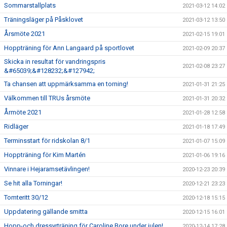
Sommarstallplats
2021-03-12 14:02
Träningsläger på Påsklovet
2021-03-12 13:50
Årsmöte 2021
2021-02-15 19:01
Hoppträning för Ann Langaard på sportlovet
2021-02-09 20:37
Skicka in resultat för vandringspris
2021-02-08 23:27
&#65039;&#128232;&#127942;
Ta chansen att uppmärksamma en torning!
2021-01-31 21:25
Välkommen till TRUs årsmöte
2021-01-31 20:32
Årmöte 2021
2021-01-28 12:58
Ridläger
2021-01-18 17:49
Terminsstart för ridskolan 8/1
2021-01-07 15:09
Hoppträning för Kim Martén
2021-01-06 19:16
Vinnare i Hejaramsetävlingen!
2020-12-23 20:39
Se hit alla Torningar!
2020-12-21 23:23
Tomteritt 30/12
2020-12-18 15:15
Uppdatering gällande smitta
2020-12-15 16:01
Hopp-och dressyrträning för Caroline Bore under julen!
2020-12-14 17:28