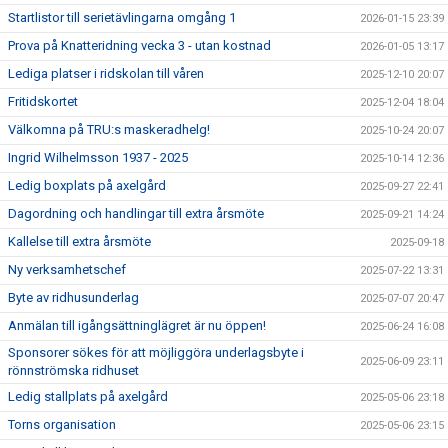
Startlistor till serietävlingarna omgång 1
2026-01-15 23:39
Prova på Knatteridning vecka 3 - utan kostnad
2026-01-05 13:17
Lediga platser i ridskolan till våren
2025-12-10 20:07
Fritidskortet
2025-12-04 18:04
Välkomna på TRU:s maskeradhelg!
2025-10-24 20:07
Ingrid Wilhelmsson 1937 - 2025
2025-10-14 12:36
Ledig boxplats på axelgård
2025-09-27 22:41
Dagordning och handlingar till extra årsmöte
2025-09-21 14:24
Kallelse till extra årsmöte
2025-09-18
Ny verksamhetschef
2025-07-22 13:31
Byte av ridhusunderlag
2025-07-07 20:47
Anmälan till igångsättninglägret är nu öppen!
2025-06-24 16:08
Sponsorer sökes för att möjliggöra underlagsbyte i
2025-06-09 23:11
rönnströmska ridhuset
Ledig stallplats på axelgård
2025-05-06 23:18
Torns organisation
2025-05-06 23:15