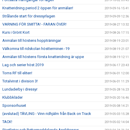
2019-10-02 09:43
Knatteridning period 2 öppen för anmälan!
2019-09-16 15:41
Strålande start för dressyrlagen
2019-09-09 12:36
VARNING FÖR SMITTA! - FARAN ÖVER!
2019-08-27 13:32
Kurs i Grönt Kort
2019-08-26 17:15
Anmälan till höstens hoppträningar
2019-08-19 23:01
Välkomna till ridskolan höstterminen -19
2019-08-19 21:07
Anmälan till höstens första knatteridning är uppe
2019-08-19 12:11
Lag och serier höst 2019
2019-06-17 23:43
Torns RF till eliten!
2019-06-01 12:00
Totalvinst i division 3!
2019-06-01 11:29
Lundaderby i dressyr
2019-05-28 16:23
Klubbkläder
2019-05-20 16:46
Sponsorhuset
2019-05-08 14:21
(avslutad) TÄVLING - Vinn ridhjälm från Back on Track
2019-05-03 15:28
TACK!
2019-05-02 14:04
Startlistor och Ryttarmeddelande Aprildressyr