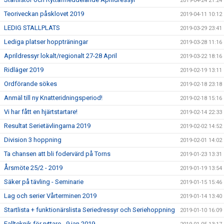
2019-04-24 21:24
Teoriveckan påsklovet 2019
2019-04-11 10:12
LEDIG STALLPLATS
2019-03-29 23:41
Lediga platser hoppträningar
2019-03-28 11:16
Aprildressyr lokalt/regionalt 27-28 April
2019-03-22 18:16
Ridläger 2019
2019-02-19 13:11
Ordförande sökes
2019-02-18 23:18
Anmäl till ny Knatteridningsperiod!
2019-02-18 15:16
Vi har fått en hjärtstartare!
2019-02-14 22:33
Resultat Serietävlingarna 2019
2019-02-02 14:52
Division 3 hoppning
2019-02-01 14:02
Ta chansen att bli fodervärd på Torns
2019-01-23 13:31
Årsmöte 25/2 - 2019
2019-01-19 13:54
Säker på tävling - Seminarie
2019-01-15 15:46
Lag och serier Vårterminen 2019
2019-01-14 13:40
Startlista + funktionärslista Seriedressyr och Seriehoppning
2019-01-10 16:09
Fallteknik för ryttare - 9 jan 2019