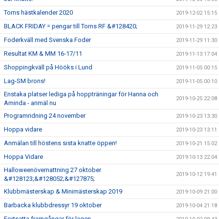
Torns hästkalender 2020
2019-12-02 15:15
BLACK FRIDAY = pengar till Torns RF &#128420;
2019-11-29 12:23
Foderkväll med Svenska Foder
2019-11-29 11:30
Resultat KM & MM 16-17/11
2019-11-13 17:04
Shoppingkväll på Hööks i Lund
2019-11-05 00:15
Lag-SM brons!
2019-11-05 00:10
Enstaka platser lediga på hoppträningar för Hanna och
2019-10-25 22:08
Aminda - anmäl nu
Programridning 24 november
2019-10-23 13:30
Hoppa vidare
2019-10-23 13:11
Anmälan till höstens sista knatte öppen!
2019-10-21 15:02
Hoppa Vidare
2019-10-13 22:04
Halloweenövernattning 27 oktober
2019-10-12 19:41
&#128123;&#128052;&#127875;
Klubbmästerskap & Minimästerskap 2019
2019-10-09 21:00
Barbacka klubbdressyr 19 oktober
2019-10-04 21:18
Fortsatta framgångar för lagen