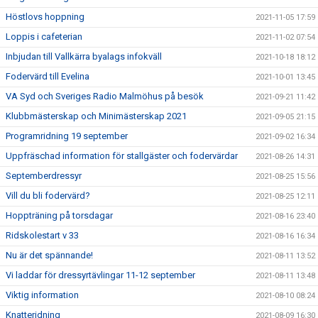
Höstlovs hoppning
2021-11-05 17:59
Loppis i cafeterian
2021-11-02 07:54
Inbjudan till Vallkärra byalags infokväll
2021-10-18 18:12
Fodervärd till Evelina
2021-10-01 13:45
VA Syd och Sveriges Radio Malmöhus på besök
2021-09-21 11:42
Klubbmästerskap och Minimästerskap 2021
2021-09-05 21:15
Programridning 19 september
2021-09-02 16:34
Uppfräschad information för stallgäster och fodervärdar
2021-08-26 14:31
Septemberdressyr
2021-08-25 15:56
Vill du bli fodervärd?
2021-08-25 12:11
Hoppträning på torsdagar
2021-08-16 23:40
Ridskolestart v 33
2021-08-16 16:34
Nu är det spännande!
2021-08-11 13:52
Vi laddar för dressyrtävlingar 11-12 september
2021-08-11 13:48
Viktig information
2021-08-10 08:24
Knatteridning
2021-08-09 16:30