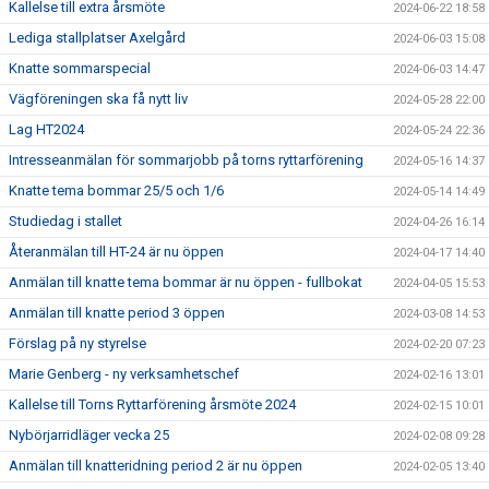
Kallelse till extra årsmöte
2024-06-22 18:58
Lediga stallplatser Axelgård
2024-06-03 15:08
Knatte sommarspecial
2024-06-03 14:47
Vägföreningen ska få nytt liv
2024-05-28 22:00
Lag HT2024
2024-05-24 22:36
Intresseanmälan för sommarjobb på torns ryttarförening
2024-05-16 14:37
Knatte tema bommar 25/5 och 1/6
2024-05-14 14:49
Studiedag i stallet
2024-04-26 16:14
Återanmälan till HT-24 är nu öppen
2024-04-17 14:40
Anmälan till knatte tema bommar är nu öppen - fullbokat
2024-04-05 15:53
Anmälan till knatte period 3 öppen
2024-03-08 14:53
Förslag på ny styrelse
2024-02-20 07:23
Marie Genberg - ny verksamhetschef
2024-02-16 13:01
Kallelse till Torns Ryttarförening årsmöte 2024
2024-02-15 10:01
Nybörjarridläger vecka 25
2024-02-08 09:28
Anmälan till knatteridning period 2 är nu öppen
2024-02-05 13:40