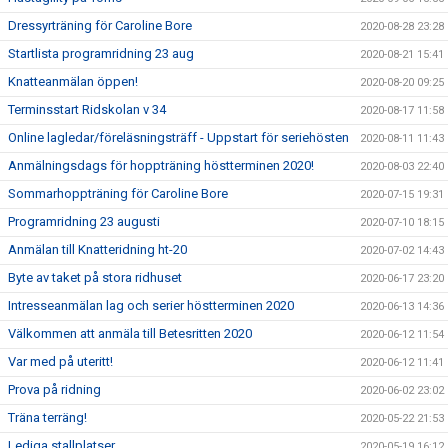
Dressyrträning för Caroline Bore
2020-08-28 23:28
Startlista programridning 23 aug
2020-08-21 15:41
Knatteanmälan öppen!
2020-08-20 09:25
Terminsstart Ridskolan v 34
2020-08-17 11:58
Online lagledar/föreläsningsträff - Uppstart för seriehösten
2020-08-11 11:43
Anmälningsdags för hoppträning höstterminen 2020!
2020-08-03 22:40
Sommarhoppträning för Caroline Bore
2020-07-15 19:31
Programridning 23 augusti
2020-07-10 18:15
Anmälan till Knatteridning ht-20
2020-07-02 14:43
Byte av taket på stora ridhuset
2020-06-17 23:20
Intresseanmälan lag och serier höstterminen 2020
2020-06-13 14:36
Välkommen att anmäla till Betesritten 2020
2020-06-12 11:54
Var med på uteritt!
2020-06-12 11:41
Prova på ridning
2020-06-02 23:02
Träna terräng!
2020-05-22 21:53
Lediga stallplatser
2020-05-19 16:12