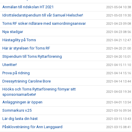
Anmälan till ridskolan HT 2021
2021-05-04 10:38
Idrottsledarstipendium till vår Samuel Hielscher!
2021-05-03 19:30
Torns RF söker ridlärare med samordningsansvar
2021-04-23 09:08
Nya stadgar
2021-04-23 08:56
Hästagility på Torns
2021-04-21 12:47
Här är styrelsen för Torns RF
2021-04-20 21:00
Stipendium till Torns Ryttarförening
2021-04-20 15:01
Uteritter!
2021-04-15 11:10
Prova på ridning
2021-04-14 15:16
Dressyrträning Caroline Bore
2021-04-14 13:44
Hööks och Torns Ryttarförening förnyar sitt
2021-04-03 19:34
sponsorsamarbete!
Anläggningen är öppen
2021-04-01 13:54
Sommarkurs v.25
2021-03-16 09:54
Lär dig lasta din häst
2021-03-15 13:43
Påsklovsträning för Ann Langgaard
2021-03-15 08:41