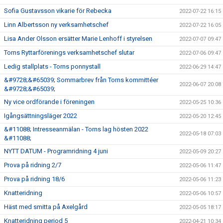
Sofia Gustavsson vikarie för Rebecka
2022-07-22 16:15
Linn Albertsson ny verksamhetschef
2022-07-22 16:05
Lisa Ander Olsson ersätter Marie Lenhoff i styrelsen
2022-07-07 09:47
Torns Ryttarförenings verksamhetschef slutar
2022-07-06 09:47
Ledig stallplats - Torns ponnystall
2022-06-29 14:47
&#9728;&#65039; Sommarbrev från Torns kommittéer
2022-06-07 20:08
&#9728;&#65039;
Ny vice ordförande i föreningen
2022-05-25 10:36
Igångsättningsläger 2022
2022-05-20 12:45
&#11088; Intresseanmälan - Torns lag hösten 2022
2022-05-18 07:03
&#11088;
NYTT DATUM - Programridning 4 juni
2022-05-09 20:27
Prova på ridning 2/7
2022-05-06 11:47
Prova på ridning 18/6
2022-05-06 11:23
Knatteridning
2022-05-06 10:57
Häst med smitta på Axelgård
2022-05-05 18:17
Knatteridning period 5
2022-04-21 10:34