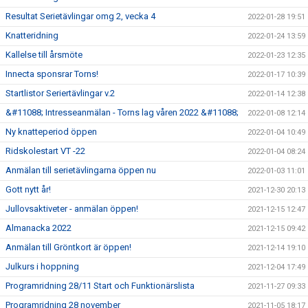
Resultat Serietävlingar omg 2, vecka 4
2022-01-28 19:51
Knatteridning
2022-01-24 13:59
Kallelse till årsmöte
2022-01-23 12:35
Innecta sponsrar Torns!
2022-01-17 10:39
Startlistor Seriertävlingar v.2
2022-01-14 12:38
&#11088; Intresseanmälan - Torns lag våren 2022 &#11088;
2022-01-08 12:14
Ny knatteperiod öppen
2022-01-04 10:49
Ridskolestart VT -22
2022-01-04 08:24
Anmälan till serietävlingarna öppen nu
2022-01-03 11:01
Gott nytt år!
2021-12-30 20:13
Jullovsaktiveter - anmälan öppen!
2021-12-15 12:47
Almanacka 2022
2021-12-15 09:42
Anmälan till Gröntkort är öppen!
2021-12-14 19:10
Julkurs i hoppning
2021-12-04 17:49
Programridning 28/11 Start och Funktionärslista
2021-11-27 09:33
Programridning 28 november
2021-11-05 18:17