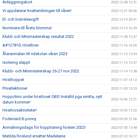
Anläggningskort
2022-12-28 15:31
Vi uppdaterar knatteridningen till våren!
2022-12-21 09:46
El- och bränsleavgift
2022-12-19 20:41
Nominera till Årets blomma!
2022-12-19 16:39
Klubb och Minimästerskap resultat 2022
2022-11-28 12:47
&#127810; Höstbrev
2022-11-16 16:05
Återanmälan till ridskolan våren 2023
2022-11-15 13:43
Isolering släppt
2022-11-15 10:37
Klubb- och Minimästerskap 26-27 nov 2022
2022-11-14 15:38
Hösthoppet
2022-11-07 14:12
Privatlektioner
2022-11-03 13:23
Hoppclinic under höstlovet OBS! Inställd pga smitta, nytt
2022-10-06 12:21
datum kommer!
Höstlovsaktiviteter!
2022-10-05 12:55
Fodervärd B-ponny
2022-09-30 21:06
Anmälningsdags för hoppträning hösten 2022!
2022-07-30 13:48
Matilda Roslund ersätter Madeleine
2022-07-22 16:17