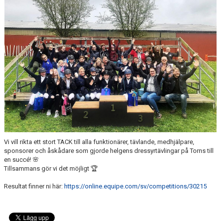
ANLÄGGNING
RIDHUSKALENDER
KONTAKT
BLI SPONSOR!
KLUBBSHOP
MEDLEMSKAP
HIPPOCRATES
Vi vill rikta ett stort TACK till alla funktionärer, tävlande, medhjälpare,
sponsorer och åskådare som gjorde helgens dressyrtävlingar på Torns till
en succé! 🌸
STÖTTA TORNS
Tillsammans gör vi det möjligt 🏆
LEKTIONSPLANERING RIDSKOLA
Resultat finner ni här:
https://online.equipe.com/sv/competitions/30215