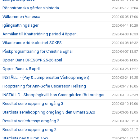
Rönnströmska gårdens historia
2020-05-17 08:04
Välkommen Vanessa
2020-05-05 17:06
Igångsättningsläger
2020-04-14 10:20
Anmälan till Knatteridning period 4 öppen!
2020-04-08 16:33
Vikarierande ridskolechef SÖKES
2020-04-08 16:32
Påskprogramträning för Christina Eghall
2020-04-07 13:57
Öppen Bana DRESSYR 25-26 april
2020-04-06 14:05
Öppen Bana 4-5 april
2020-03-25 17:27
INSTÄLLT - (Pay & Jump ersätter Vårhoppningen)
2020-03-24 19:25
Hoppträning för Ann-Sofie Oscarsson Hellsing
2020-03-17 16:05
INSTÄLLD - Shoppingkväll hos Granngården för torningar
2020-03-10 23:39
Resultat seriehoppning omgång 3
2020-03-10 19:06
Startlista seriehoppning omgång 3 den 8 mars 2020
2020-03-06 15:05
Resultat seriedressyr omgång 2
2020-03-02 01:13
Resultat seriehoppning omg 2
2020-02-17
Startlista pay & jump 16/2
2020-02-14 22:17