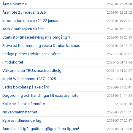
Årets blomma
2026-01-22 21:08
Årsmöte 25 februari 2026
2026-01-22 21:02
Information om elen 21-22 januari
2026-01-19 20:51
Tack Sparbanken Skåne!
2026-01-19 13:21
Startlistor till serietävlingarna omgång 1
2026-01-15 23:39
Prova på Knatteridning vecka 3 - utan kostnad
2026-01-05 13:17
Lediga platser i ridskolan till våren
2025-12-10 20:07
Fritidskortet
2025-12-04 18:04
Välkomna på TRU:s maskeradhelg!
2025-10-24 20:07
Ingrid Wilhelmsson 1937 - 2025
2025-10-14 12:36
Ledig boxplats på axelgård
2025-09-27 22:41
Dagordning och handlingar till extra årsmöte
2025-09-21 14:24
Kallelse till extra årsmöte
2025-09-18
Ny verksamhetschef
2025-07-22 13:31
Byte av ridhusunderlag
2025-07-07 20:47
Anmälan till igångsättninglägret är nu öppen!
2025-06-24 16:08