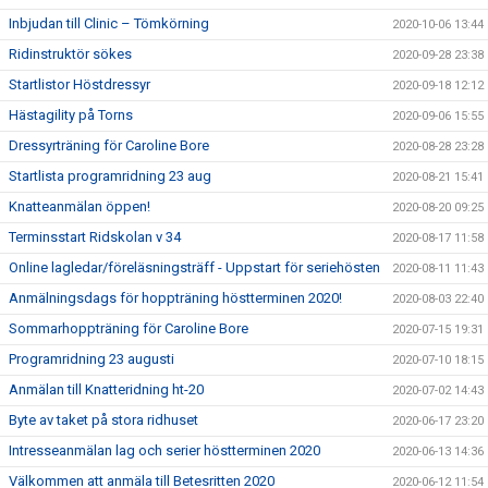
Inbjudan till Clinic – Tömkörning
2020-10-06 13:44
Ridinstruktör sökes
2020-09-28 23:38
Startlistor Höstdressyr
2020-09-18 12:12
Hästagility på Torns
2020-09-06 15:55
Dressyrträning för Caroline Bore
2020-08-28 23:28
Startlista programridning 23 aug
2020-08-21 15:41
Knatteanmälan öppen!
2020-08-20 09:25
Terminsstart Ridskolan v 34
2020-08-17 11:58
Online lagledar/föreläsningsträff - Uppstart för seriehösten
2020-08-11 11:43
Anmälningsdags för hoppträning höstterminen 2020!
2020-08-03 22:40
Sommarhoppträning för Caroline Bore
2020-07-15 19:31
Programridning 23 augusti
2020-07-10 18:15
Anmälan till Knatteridning ht-20
2020-07-02 14:43
Byte av taket på stora ridhuset
2020-06-17 23:20
Intresseanmälan lag och serier höstterminen 2020
2020-06-13 14:36
Välkommen att anmäla till Betesritten 2020
2020-06-12 11:54