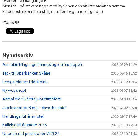
över för den här gången!
Men tänk på att vara noga med hygienen och att inte använda samma
ANLÄGGNING
kläder och skor i flera stall, som förebyggande åtgärd :-)
RIDHUSKALENDER
/Torns RF
KONTAKT
BLI SPONSOR!
Nyhetsarkiv
KLUBBSHOP
Anmälan till igångsättningsläger är nu öppen
2026-06-29 14:29
Tack till Sparbanken Skåne
MEDLEMSKAP
2026-06-16 10:32
Lediga platser i ridskolan
2026-06-12 16:04
HIPPOCRATES
Ny webshop!
2026-06-07 11:42
Anmäl dig till årets jubileumsfest!
2026-04-08 16:34
STÖTTA TORNS
Jubileumsfest 9 maj - save the date!
2026-03-02 23:38
LEKTIONSPLANERING RIDSKOLA
Handlingar till årsmötet
2026-02-17 17:46
Kallelse till årsmöte 2026
2026-02-10 22:13
Uppdaterad prislista för VT2026
2026-02-10 21:48