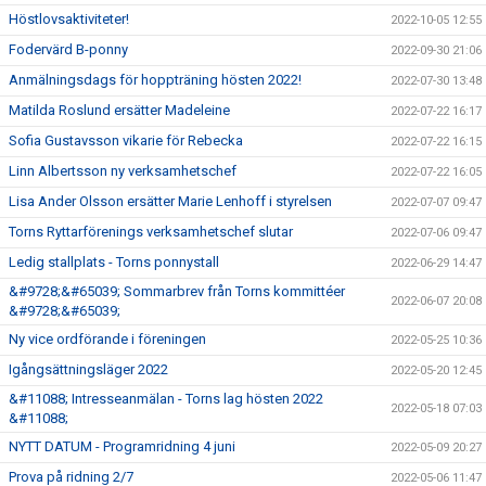
Höstlovsaktiviteter!
2022-10-05 12:55
Fodervärd B-ponny
2022-09-30 21:06
Anmälningsdags för hoppträning hösten 2022!
2022-07-30 13:48
Matilda Roslund ersätter Madeleine
2022-07-22 16:17
Sofia Gustavsson vikarie för Rebecka
2022-07-22 16:15
Linn Albertsson ny verksamhetschef
2022-07-22 16:05
Lisa Ander Olsson ersätter Marie Lenhoff i styrelsen
2022-07-07 09:47
Torns Ryttarförenings verksamhetschef slutar
2022-07-06 09:47
Ledig stallplats - Torns ponnystall
2022-06-29 14:47
&#9728;&#65039; Sommarbrev från Torns kommittéer
2022-06-07 20:08
&#9728;&#65039;
Ny vice ordförande i föreningen
2022-05-25 10:36
Igångsättningsläger 2022
2022-05-20 12:45
&#11088; Intresseanmälan - Torns lag hösten 2022
2022-05-18 07:03
&#11088;
NYTT DATUM - Programridning 4 juni
2022-05-09 20:27
Prova på ridning 2/7
2022-05-06 11:47