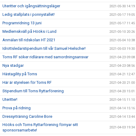
Uteritter och igångsättningsläger
2021-05-30 14:19
Ledig stallplats i ponnystallet!
2021-05-17 19:05
Programridning 13 juni
2021-05-17 11:45
Medlemskväll på Hööks i Lund
2021-05-10 20:26
Anmälan till ridskolan HT 2021
2021-05-04 10:38
Idrottsledarstipendium till vår Samuel Hielscher!
2021-05-03 19:30
Torns RF söker ridlärare med samordningsansvar
2021-04-23 09:08
Nya stadgar
2021-04-23 08:56
Hästagility på Torns
2021-04-21 12:47
Här är styrelsen för Torns RF
2021-04-20 21:00
Stipendium till Torns Ryttarförening
2021-04-20 15:01
Uteritter!
2021-04-15 11:10
Prova på ridning
2021-04-14 15:16
Dressyrträning Caroline Bore
2021-04-14 13:44
Hööks och Torns Ryttarförening förnyar sitt
2021-04-03 19:34
sponsorsamarbete!