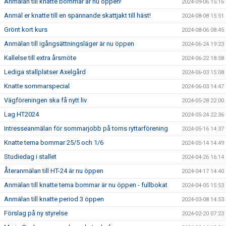
Anmälan till knatte bommar är nu öppen!
2024-09-06 15:16
Anmäl er knatte till en spännande skattjakt till häst!
2024-08-08 15:51
Grönt kort kurs
2024-08-06 08:45
Anmälan till igångsättningsläger är nu öppen
2024-06-24 19:23
Kallelse till extra årsmöte
2024-06-22 18:58
Lediga stallplatser Axelgård
2024-06-03 15:08
Knatte sommarspecial
2024-06-03 14:47
Vägföreningen ska få nytt liv
2024-05-28 22:00
Lag HT2024
2024-05-24 22:36
Intresseanmälan för sommarjobb på torns ryttarförening
2024-05-16 14:37
Knatte tema bommar 25/5 och 1/6
2024-05-14 14:49
Studiedag i stallet
2024-04-26 16:14
Återanmälan till HT-24 är nu öppen
2024-04-17 14:40
Anmälan till knatte tema bommar är nu öppen - fullbokat
2024-04-05 15:53
Anmälan till knatte period 3 öppen
2024-03-08 14:53
Förslag på ny styrelse
2024-02-20 07:23