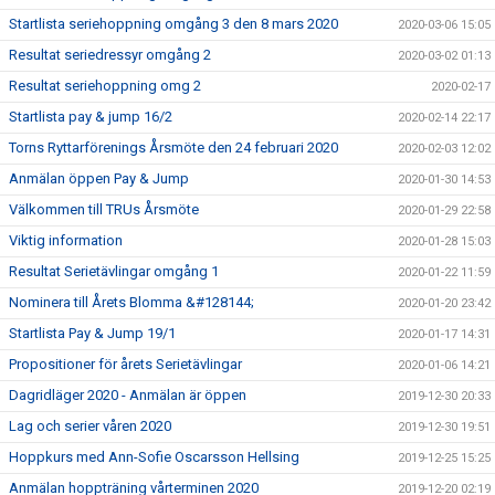
Startlista seriehoppning omgång 3 den 8 mars 2020
2020-03-06 15:05
Resultat seriedressyr omgång 2
2020-03-02 01:13
Resultat seriehoppning omg 2
2020-02-17
Startlista pay & jump 16/2
2020-02-14 22:17
Torns Ryttarförenings Årsmöte den 24 februari 2020
2020-02-03 12:02
Anmälan öppen Pay & Jump
2020-01-30 14:53
Välkommen till TRUs Årsmöte
2020-01-29 22:58
Viktig information
2020-01-28 15:03
Resultat Serietävlingar omgång 1
2020-01-22 11:59
Nominera till Årets Blomma &#128144;
2020-01-20 23:42
Startlista Pay & Jump 19/1
2020-01-17 14:31
Propositioner för årets Serietävlingar
2020-01-06 14:21
Dagridläger 2020 - Anmälan är öppen
2019-12-30 20:33
Lag och serier våren 2020
2019-12-30 19:51
Hoppkurs med Ann-Sofie Oscarsson Hellsing
2019-12-25 15:25
Anmälan hoppträning vårterminen 2020
2019-12-20 02:19