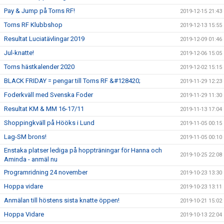
Pay & Jump på Torns RF!
2019-12-15 21:43
Torns RF Klubbshop
2019-12-13 15:55
Resultat Luciatävlingar 2019
2019-12-09 01:46
Jul-knatte!
2019-12-06 15:05
Torns hästkalender 2020
2019-12-02 15:15
BLACK FRIDAY = pengar till Torns RF &#128420;
2019-11-29 12:23
Foderkväll med Svenska Foder
2019-11-29 11:30
Resultat KM & MM 16-17/11
2019-11-13 17:04
Shoppingkväll på Hööks i Lund
2019-11-05 00:15
Lag-SM brons!
2019-11-05 00:10
Enstaka platser lediga på hoppträningar för Hanna och
2019-10-25 22:08
Aminda - anmäl nu
Programridning 24 november
2019-10-23 13:30
Hoppa vidare
2019-10-23 13:11
Anmälan till höstens sista knatte öppen!
2019-10-21 15:02
Hoppa Vidare
2019-10-13 22:04