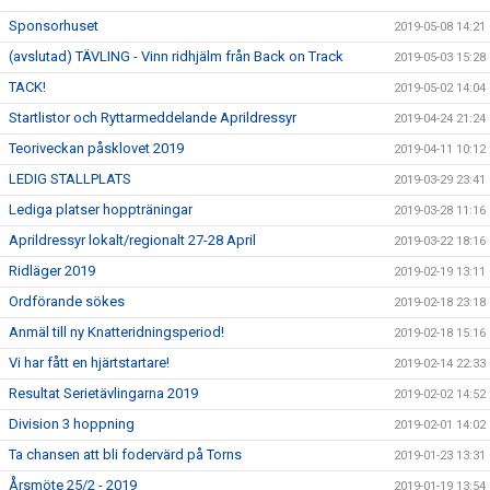
Sponsorhuset
2019-05-08 14:21
(avslutad) TÄVLING - Vinn ridhjälm från Back on Track
2019-05-03 15:28
TACK!
2019-05-02 14:04
Startlistor och Ryttarmeddelande Aprildressyr
2019-04-24 21:24
Teoriveckan påsklovet 2019
2019-04-11 10:12
LEDIG STALLPLATS
2019-03-29 23:41
Lediga platser hoppträningar
2019-03-28 11:16
Aprildressyr lokalt/regionalt 27-28 April
2019-03-22 18:16
Ridläger 2019
2019-02-19 13:11
Ordförande sökes
2019-02-18 23:18
Anmäl till ny Knatteridningsperiod!
2019-02-18 15:16
Vi har fått en hjärtstartare!
2019-02-14 22:33
Resultat Serietävlingarna 2019
2019-02-02 14:52
Division 3 hoppning
2019-02-01 14:02
Ta chansen att bli fodervärd på Torns
2019-01-23 13:31
Årsmöte 25/2 - 2019
2019-01-19 13:54