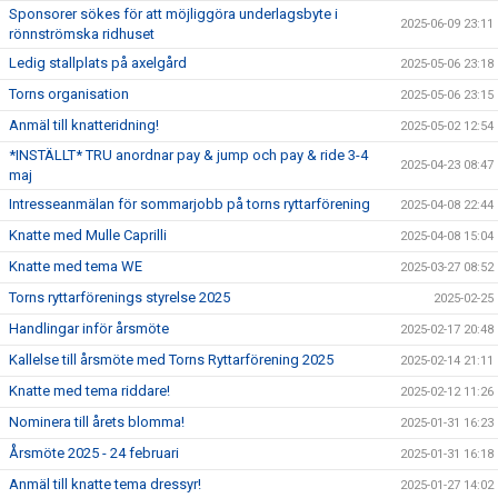
Sponsorer sökes för att möjliggöra underlagsbyte i
2025-06-09 23:11
rönnströmska ridhuset
Ledig stallplats på axelgård
2025-05-06 23:18
Torns organisation
2025-05-06 23:15
Anmäl till knatteridning!
2025-05-02 12:54
*INSTÄLLT* TRU anordnar pay & jump och pay & ride 3-4
2025-04-23 08:47
maj
Intresseanmälan för sommarjobb på torns ryttarförening
2025-04-08 22:44
Knatte med Mulle Caprilli
2025-04-08 15:04
Knatte med tema WE
2025-03-27 08:52
Torns ryttarförenings styrelse 2025
2025-02-25
Handlingar inför årsmöte
2025-02-17 20:48
Kallelse till årsmöte med Torns Ryttarförening 2025
2025-02-14 21:11
Knatte med tema riddare!
2025-02-12 11:26
Nominera till årets blomma!
2025-01-31 16:23
Årsmöte 2025 - 24 februari
2025-01-31 16:18
Anmäl till knatte tema dressyr!
2025-01-27 14:02