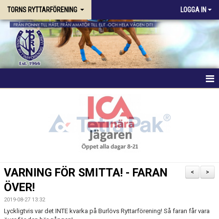
TORNS RYTTARFÖRENING
LOGGA IN
HEM
FÖRENINGEN
RIDSKOLAN
TRÄNING & KURSER
VARNING FÖR SMITTA! - FARAN
<
>
ÖVER!
STALLPLATS
2019-08-27 13:32
TÄVLING
Lyckligtvis var det INTE kvarka på Burlövs Ryttarförening! Så faran får vara