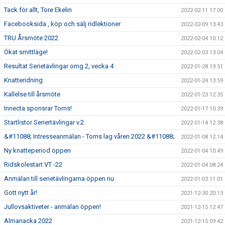
Tack för allt, Tore Ekelin
2022-02-11 17:00
Facebooksida , köp och sälj ridlektioner
2022-02-09 13:43
TRU Årsmöte 2022
2022-02-04 10:12
Ökat smittläge!
2022-02-03 13:04
Resultat Serietävlingar omg 2, vecka 4
2022-01-28 19:51
Knatteridning
2022-01-24 13:59
Kallelse till årsmöte
2022-01-23 12:35
Innecta sponsrar Torns!
2022-01-17 10:39
Startlistor Seriertävlingar v.2
2022-01-14 12:38
&#11088; Intresseanmälan - Torns lag våren 2022 &#11088;
2022-01-08 12:14
Ny knatteperiod öppen
2022-01-04 10:49
Ridskolestart VT -22
2022-01-04 08:24
Anmälan till serietävlingarna öppen nu
2022-01-03 11:01
Gott nytt år!
2021-12-30 20:13
Jullovsaktiveter - anmälan öppen!
2021-12-15 12:47
Almanacka 2022
2021-12-15 09:42