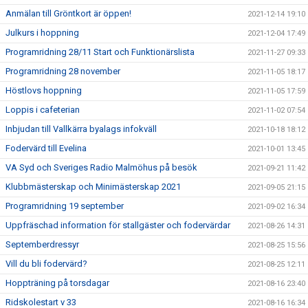
Anmälan till Gröntkort är öppen!
2021-12-14 19:10
Julkurs i hoppning
2021-12-04 17:49
Programridning 28/11 Start och Funktionärslista
2021-11-27 09:33
Programridning 28 november
2021-11-05 18:17
Höstlovs hoppning
2021-11-05 17:59
Loppis i cafeterian
2021-11-02 07:54
Inbjudan till Vallkärra byalags infokväll
2021-10-18 18:12
Fodervärd till Evelina
2021-10-01 13:45
VA Syd och Sveriges Radio Malmöhus på besök
2021-09-21 11:42
Klubbmästerskap och Minimästerskap 2021
2021-09-05 21:15
Programridning 19 september
2021-09-02 16:34
Uppfräschad information för stallgäster och fodervärdar
2021-08-26 14:31
Septemberdressyr
2021-08-25 15:56
Vill du bli fodervärd?
2021-08-25 12:11
Hoppträning på torsdagar
2021-08-16 23:40
Ridskolestart v 33
2021-08-16 16:34