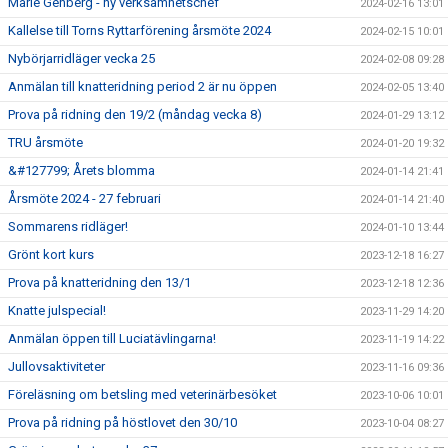
Marie Genberg - ny verksamhetschef
2024-02-16 13:01
Kallelse till Torns Ryttarförening årsmöte 2024
2024-02-15 10:01
Nybörjarridläger vecka 25
2024-02-08 09:28
Anmälan till knatteridning period 2 är nu öppen
2024-02-05 13:40
Prova på ridning den 19/2 (måndag vecka 8)
2024-01-29 13:12
TRU årsmöte
2024-01-20 19:32
&#127799; Årets blomma
2024-01-14 21:41
Årsmöte 2024 - 27 februari
2024-01-14 21:40
Sommarens ridläger!
2024-01-10 13:44
Grönt kort kurs
2023-12-18 16:27
Prova på knatteridning den 13/1
2023-12-18 12:36
Knatte julspecial!
2023-11-29 14:20
Anmälan öppen till Luciatävlingarna!
2023-11-19 14:22
Jullovsaktiviteter
2023-11-16 09:36
Föreläsning om betsling med veterinärbesöket
2023-10-06 10:01
Prova på ridning på höstlovet den 30/10
2023-10-04 08:27