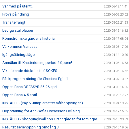
Var med på uteritt!
2020-06-12 11:41
Prova på ridning
2020-06-02 23:02
Träna terräng!
2020-05-22 21:53
Lediga stallplatser
2020-05-19 16:12
Rönnströmska gårdens historia
2020-05-17 08:04
Välkommen Vanessa
2020-05-05 17:06
Igångsättningsläger
2020-04-14 10:20
Anmälan till Knatteridning period 4 öppen!
2020-04-08 16:33
Vikarierande ridskolechef SÖKES
2020-04-08 16:32
Påskprogramträning för Christina Eghall
2020-04-07 13:57
Öppen Bana DRESSYR 25-26 april
2020-04-06 14:05
Öppen Bana 4-5 april
2020-03-25 17:27
INSTÄLLT - (Pay & Jump ersätter Vårhoppningen)
2020-03-24 19:25
Hoppträning för Ann-Sofie Oscarsson Hellsing
2020-03-17 16:05
INSTÄLLD - Shoppingkväll hos Granngården för torningar
2020-03-10 23:39
Resultat seriehoppning omgång 3
2020-03-10 19:06