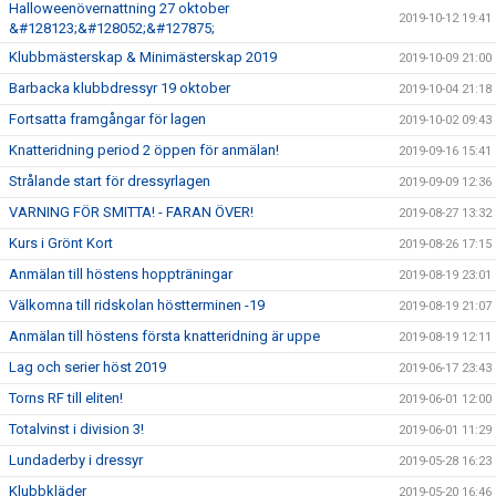
Halloweenövernattning 27 oktober
2019-10-12 19:41
&#128123;&#128052;&#127875;
Klubbmästerskap & Minimästerskap 2019
2019-10-09 21:00
Barbacka klubbdressyr 19 oktober
2019-10-04 21:18
Fortsatta framgångar för lagen
2019-10-02 09:43
Knatteridning period 2 öppen för anmälan!
2019-09-16 15:41
Strålande start för dressyrlagen
2019-09-09 12:36
VARNING FÖR SMITTA! - FARAN ÖVER!
2019-08-27 13:32
Kurs i Grönt Kort
2019-08-26 17:15
Anmälan till höstens hoppträningar
2019-08-19 23:01
Välkomna till ridskolan höstterminen -19
2019-08-19 21:07
Anmälan till höstens första knatteridning är uppe
2019-08-19 12:11
Lag och serier höst 2019
2019-06-17 23:43
Torns RF till eliten!
2019-06-01 12:00
Totalvinst i division 3!
2019-06-01 11:29
Lundaderby i dressyr
2019-05-28 16:23
Klubbkläder
2019-05-20 16:46