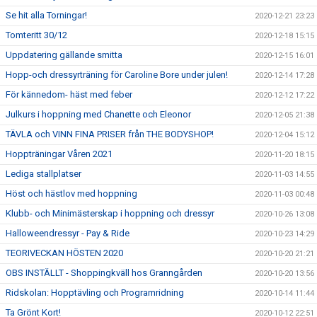
Se hit alla Torningar!
2020-12-21 23:23
Tomteritt 30/12
2020-12-18 15:15
Uppdatering gällande smitta
2020-12-15 16:01
Hopp-och dressyrträning för Caroline Bore under julen!
2020-12-14 17:28
För kännedom- häst med feber
2020-12-12 17:22
Julkurs i hoppning med Chanette och Eleonor
2020-12-05 21:38
TÄVLA och VINN FINA PRISER från THE BODYSHOP!
2020-12-04 15:12
Hoppträningar Våren 2021
2020-11-20 18:15
Lediga stallplatser
2020-11-03 14:55
Höst och hästlov med hoppning
2020-11-03 00:48
Klubb- och Minimästerskap i hoppning och dressyr
2020-10-26 13:08
Halloweendressyr - Pay & Ride
2020-10-23 14:29
TEORIVECKAN HÖSTEN 2020
2020-10-20 21:21
OBS INSTÄLLT - Shoppingkväll hos Granngården
2020-10-20 13:56
Ridskolan: Hopptävling och Programridning
2020-10-14 11:44
Ta Grönt Kort!
2020-10-12 22:51