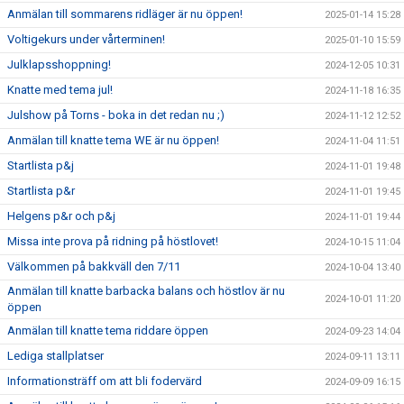
Anmälan till sommarens ridläger är nu öppen!
2025-01-14 15:28
Voltigekurs under vårterminen!
2025-01-10 15:59
Julklapsshoppning!
2024-12-05 10:31
Knatte med tema jul!
2024-11-18 16:35
Julshow på Torns - boka in det redan nu ;)
2024-11-12 12:52
Anmälan till knatte tema WE är nu öppen!
2024-11-04 11:51
Startlista p&j
2024-11-01 19:48
Startlista p&r
2024-11-01 19:45
Helgens p&r och p&j
2024-11-01 19:44
Missa inte prova på ridning på höstlovet!
2024-10-15 11:04
Välkommen på bakkväll den 7/11
2024-10-04 13:40
Anmälan till knatte barbacka balans och höstlov är nu
2024-10-01 11:20
öppen
Anmälan till knatte tema riddare öppen
2024-09-23 14:04
Lediga stallplatser
2024-09-11 13:11
Informationsträff om att bli fodervärd
2024-09-09 16:15