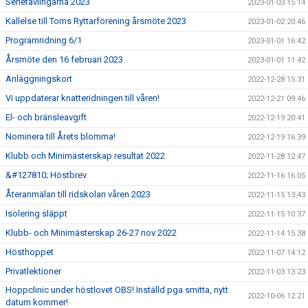
Serietävlingarna 2023
2023-01-03 15:14
Kallelse till Torns Ryttarförening årsmöte 2023
2023-01-02 20:46
Programridning 6/1
2023-01-01 16:42
Årsmöte den 16 februari 2023
2023-01-01 11:42
Anläggningskort
2022-12-28 15:31
Vi uppdaterar knatteridningen till våren!
2022-12-21 09:46
El- och bränsleavgift
2022-12-19 20:41
Nominera till Årets blomma!
2022-12-19 16:39
Klubb och Minimästerskap resultat 2022
2022-11-28 12:47
&#127810; Höstbrev
2022-11-16 16:05
Återanmälan till ridskolan våren 2023
2022-11-15 13:43
Isolering släppt
2022-11-15 10:37
Klubb- och Minimästerskap 26-27 nov 2022
2022-11-14 15:38
Hösthoppet
2022-11-07 14:12
Privatlektioner
2022-11-03 13:23
Hoppclinic under höstlovet OBS! Inställd pga smitta, nytt
2022-10-06 12:21
datum kommer!