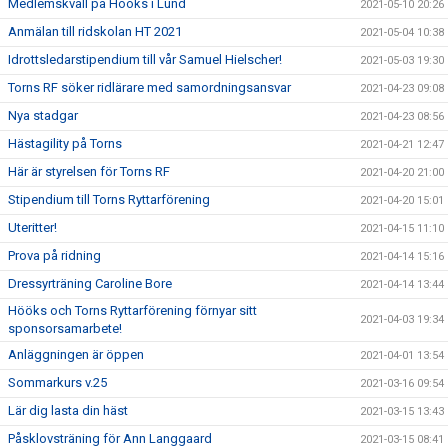
Medlemskväll på Hööks i Lund
2021-05-10 20:26
Anmälan till ridskolan HT 2021
2021-05-04 10:38
Idrottsledarstipendium till vår Samuel Hielscher!
2021-05-03 19:30
Torns RF söker ridlärare med samordningsansvar
2021-04-23 09:08
Nya stadgar
2021-04-23 08:56
Hästagility på Torns
2021-04-21 12:47
Här är styrelsen för Torns RF
2021-04-20 21:00
Stipendium till Torns Ryttarförening
2021-04-20 15:01
Uteritter!
2021-04-15 11:10
Prova på ridning
2021-04-14 15:16
Dressyrträning Caroline Bore
2021-04-14 13:44
Hööks och Torns Ryttarförening förnyar sitt
2021-04-03 19:34
sponsorsamarbete!
Anläggningen är öppen
2021-04-01 13:54
Sommarkurs v.25
2021-03-16 09:54
Lär dig lasta din häst
2021-03-15 13:43
Påsklovsträning för Ann Langgaard
2021-03-15 08:41