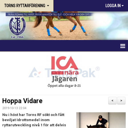
TORNS RYTTARFÖRENING
LOGGA IN
HEM
FÖRENINGEN
RIDSKOLAN
TRÄNING & KURSER
Hoppa Vidare
<
>
STALLPLATS
2019-10-13 22:04
Nu i höst har Torns RF sökt och fått
beviljat Idrottsmedel inom
TÄVLING
ryttarutveckling nivå 1 för att delvis