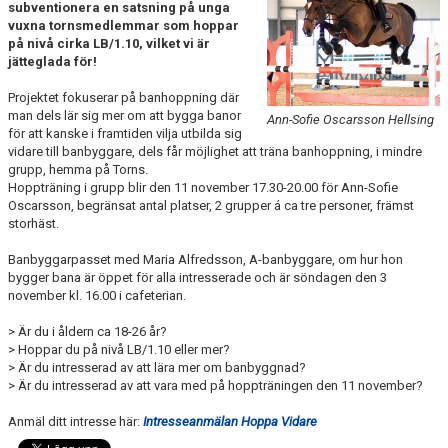
subventionera en satsning på unga
ANLÄGGNING
vuxna tornsmedlemmar som hoppar
på nivå cirka LB/1.10, vilket vi är
jätteglada för!
RIDHUSKALENDER
Projektet fokuserar på banhoppning där
KONTAKT
man dels lär sig mer om att bygga banor
Ann-Sofie Oscarsson Hellsing
för att kanske i framtiden vilja utbilda sig
vidare till banbyggare, dels får möjlighet att träna banhoppning, i mindre
BLI SPONSOR!
grupp, hemma på Torns.
Hoppträning i grupp blir den 11 november 17.30-20.00 för Ann-Sofie
KLUBBSHOP
Oscarsson, begränsat antal platser, 2 grupper á ca tre personer, främst
storhäst.
MEDLEMSKAP
Banbyggarpasset med Maria Alfredsson, A-banbyggare, om hur hon
bygger bana är öppet för alla intresserade och är söndagen den 3
HIPPOCRATES
november kl. 16.00 i cafeterian.
STÖTTA TORNS
> Är du i åldern ca 18-26 år?
> Hoppar du på nivå LB/1.10 eller mer?
> Är du intresserad av att lära mer om banbyggnad?
LEKTIONSPLANERING RIDSKOLA
> Är du intresserad av att vara med på hoppträningen den 11 november?
Anmäl ditt intresse här:
Intresseanmälan Hoppa Vidare