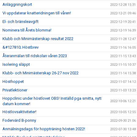
Anläggningskort
2022-12-28 15:31
Vi uppdaterar knatteridningen till våren!
2022-12-21 09:46
El- och bränsleavgift
2022-12-19 20:41
Nominera till Årets blomma!
2022-12-19 16:39
Klubb och Minimästerskap resultat 2022
2022-11-28 12:47
&#127810; Höstbrev
2022-11-16 16:05
Återanmälan till ridskolan våren 2023
2022-11-15 13:43
Isolering släppt
2022-11-15 10:37
Klubb- och Minimästerskap 26-27 nov 2022
2022-11-14 15:38
Hösthoppet
2022-11-07 14:12
Privatlektioner
2022-11-03 13:23
Hoppclinic under höstlovet OBS! Inställd pga smitta, nytt
2022-10-06 12:21
datum kommer!
Höstlovsaktiviteter!
2022-10-05 12:55
Fodervärd B-ponny
2022-09-30 21:06
Anmälningsdags för hoppträning hösten 2022!
2022-07-30 13:48