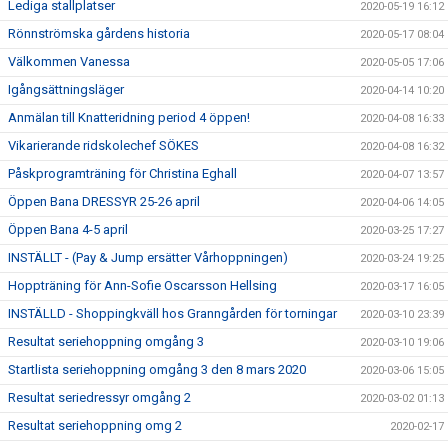
Lediga stallplatser
2020-05-19 16:12
Rönnströmska gårdens historia
2020-05-17 08:04
Välkommen Vanessa
2020-05-05 17:06
Igångsättningsläger
2020-04-14 10:20
Anmälan till Knatteridning period 4 öppen!
2020-04-08 16:33
Vikarierande ridskolechef SÖKES
2020-04-08 16:32
Påskprogramträning för Christina Eghall
2020-04-07 13:57
Öppen Bana DRESSYR 25-26 april
2020-04-06 14:05
Öppen Bana 4-5 april
2020-03-25 17:27
INSTÄLLT - (Pay & Jump ersätter Vårhoppningen)
2020-03-24 19:25
Hoppträning för Ann-Sofie Oscarsson Hellsing
2020-03-17 16:05
INSTÄLLD - Shoppingkväll hos Granngården för torningar
2020-03-10 23:39
Resultat seriehoppning omgång 3
2020-03-10 19:06
Startlista seriehoppning omgång 3 den 8 mars 2020
2020-03-06 15:05
Resultat seriedressyr omgång 2
2020-03-02 01:13
Resultat seriehoppning omg 2
2020-02-17