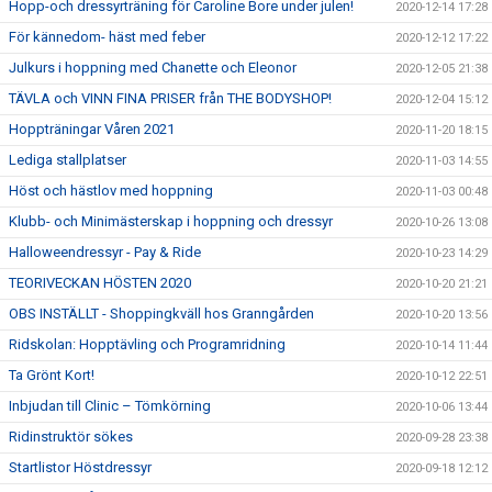
Hopp-och dressyrträning för Caroline Bore under julen!
2020-12-14 17:28
För kännedom- häst med feber
2020-12-12 17:22
Julkurs i hoppning med Chanette och Eleonor
2020-12-05 21:38
TÄVLA och VINN FINA PRISER från THE BODYSHOP!
2020-12-04 15:12
Hoppträningar Våren 2021
2020-11-20 18:15
Lediga stallplatser
2020-11-03 14:55
Höst och hästlov med hoppning
2020-11-03 00:48
Klubb- och Minimästerskap i hoppning och dressyr
2020-10-26 13:08
Halloweendressyr - Pay & Ride
2020-10-23 14:29
TEORIVECKAN HÖSTEN 2020
2020-10-20 21:21
OBS INSTÄLLT - Shoppingkväll hos Granngården
2020-10-20 13:56
Ridskolan: Hopptävling och Programridning
2020-10-14 11:44
Ta Grönt Kort!
2020-10-12 22:51
Inbjudan till Clinic – Tömkörning
2020-10-06 13:44
Ridinstruktör sökes
2020-09-28 23:38
Startlistor Höstdressyr
2020-09-18 12:12