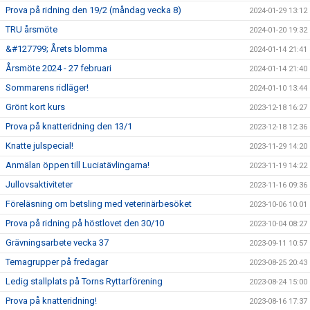
Prova på ridning den 19/2 (måndag vecka 8)
2024-01-29 13:12
TRU årsmöte
2024-01-20 19:32
&#127799; Årets blomma
2024-01-14 21:41
Årsmöte 2024 - 27 februari
2024-01-14 21:40
Sommarens ridläger!
2024-01-10 13:44
Grönt kort kurs
2023-12-18 16:27
Prova på knatteridning den 13/1
2023-12-18 12:36
Knatte julspecial!
2023-11-29 14:20
Anmälan öppen till Luciatävlingarna!
2023-11-19 14:22
Jullovsaktiviteter
2023-11-16 09:36
Föreläsning om betsling med veterinärbesöket
2023-10-06 10:01
Prova på ridning på höstlovet den 30/10
2023-10-04 08:27
Grävningsarbete vecka 37
2023-09-11 10:57
Temagrupper på fredagar
2023-08-25 20:43
Ledig stallplats på Torns Ryttarförening
2023-08-24 15:00
Prova på knatteridning!
2023-08-16 17:37