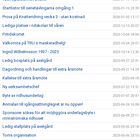
Startlistor till serietävlingarna omgång 1
2026-01-15 23:39
Prova på Knatteridning vecka 3 - utan kostnad
2026-01-05 13:17
Lediga platser i ridskolan till våren
2025-12-10 20:07
Fritidskortet
2025-12-04 18:04
Välkomna på TRU:s maskeradhelg!
2025-10-24 20:07
Ingrid Wilhelmsson 1937 - 2025
2025-10-14 12:36
Ledig boxplats på axelgård
2025-09-27 22:41
Dagordning och handlingar till extra årsmöte
2025-09-21 14:24
Kallelse till extra årsmöte
2025-09-18
Ny verksamhetschef
2025-07-22 13:31
Byte av ridhusunderlag
2025-07-07 20:47
Anmälan till igångsättninglägret är nu öppen!
2025-06-24 16:08
Sponsorer sökes för att möjliggöra underlagsbyte i
2025-06-09 23:11
rönnströmska ridhuset
Ledig stallplats på axelgård
2025-05-06 23:18
Torns organisation
2025-05-06 23:15