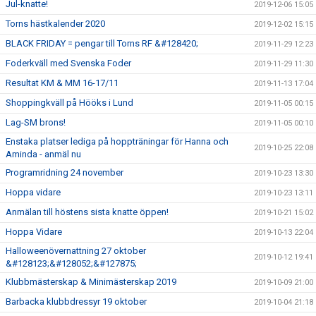
Jul-knatte!
2019-12-06 15:05
Torns hästkalender 2020
2019-12-02 15:15
BLACK FRIDAY = pengar till Torns RF &#128420;
2019-11-29 12:23
Foderkväll med Svenska Foder
2019-11-29 11:30
Resultat KM & MM 16-17/11
2019-11-13 17:04
Shoppingkväll på Hööks i Lund
2019-11-05 00:15
Lag-SM brons!
2019-11-05 00:10
Enstaka platser lediga på hoppträningar för Hanna och
2019-10-25 22:08
Aminda - anmäl nu
Programridning 24 november
2019-10-23 13:30
Hoppa vidare
2019-10-23 13:11
Anmälan till höstens sista knatte öppen!
2019-10-21 15:02
Hoppa Vidare
2019-10-13 22:04
Halloweenövernattning 27 oktober
2019-10-12 19:41
&#128123;&#128052;&#127875;
Klubbmästerskap & Minimästerskap 2019
2019-10-09 21:00
Barbacka klubbdressyr 19 oktober
2019-10-04 21:18