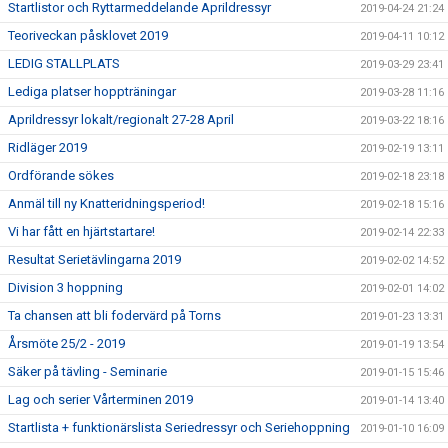
Startlistor och Ryttarmeddelande Aprildressyr
2019-04-24 21:24
Teoriveckan påsklovet 2019
2019-04-11 10:12
LEDIG STALLPLATS
2019-03-29 23:41
Lediga platser hoppträningar
2019-03-28 11:16
Aprildressyr lokalt/regionalt 27-28 April
2019-03-22 18:16
Ridläger 2019
2019-02-19 13:11
Ordförande sökes
2019-02-18 23:18
Anmäl till ny Knatteridningsperiod!
2019-02-18 15:16
Vi har fått en hjärtstartare!
2019-02-14 22:33
Resultat Serietävlingarna 2019
2019-02-02 14:52
Division 3 hoppning
2019-02-01 14:02
Ta chansen att bli fodervärd på Torns
2019-01-23 13:31
Årsmöte 25/2 - 2019
2019-01-19 13:54
Säker på tävling - Seminarie
2019-01-15 15:46
Lag och serier Vårterminen 2019
2019-01-14 13:40
Startlista + funktionärslista Seriedressyr och Seriehoppning
2019-01-10 16:09