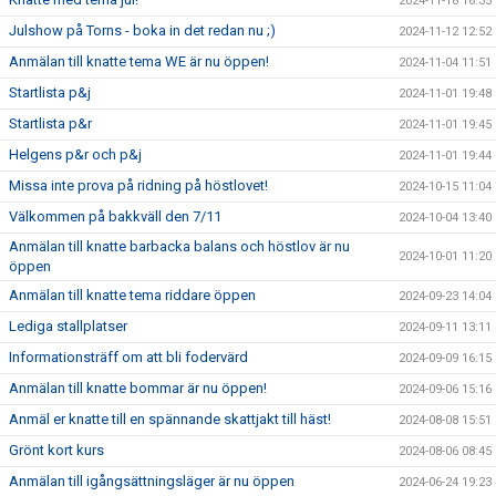
2024-11-18 16:35
Julshow på Torns - boka in det redan nu ;)
2024-11-12 12:52
Anmälan till knatte tema WE är nu öppen!
2024-11-04 11:51
Startlista p&j
2024-11-01 19:48
Startlista p&r
2024-11-01 19:45
Helgens p&r och p&j
2024-11-01 19:44
Missa inte prova på ridning på höstlovet!
2024-10-15 11:04
Välkommen på bakkväll den 7/11
2024-10-04 13:40
Anmälan till knatte barbacka balans och höstlov är nu
2024-10-01 11:20
öppen
Anmälan till knatte tema riddare öppen
2024-09-23 14:04
Lediga stallplatser
2024-09-11 13:11
Informationsträff om att bli fodervärd
2024-09-09 16:15
Anmälan till knatte bommar är nu öppen!
2024-09-06 15:16
Anmäl er knatte till en spännande skattjakt till häst!
2024-08-08 15:51
Grönt kort kurs
2024-08-06 08:45
Anmälan till igångsättningsläger är nu öppen
2024-06-24 19:23