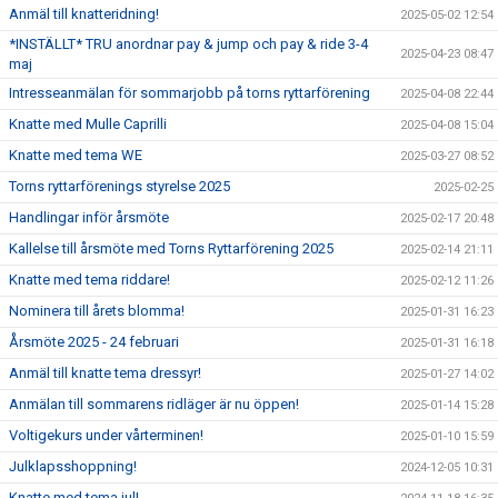
Anmäl till knatteridning!
2025-05-02 12:54
*INSTÄLLT* TRU anordnar pay & jump och pay & ride 3-4
2025-04-23 08:47
maj
Intresseanmälan för sommarjobb på torns ryttarförening
2025-04-08 22:44
Knatte med Mulle Caprilli
2025-04-08 15:04
Knatte med tema WE
2025-03-27 08:52
Torns ryttarförenings styrelse 2025
2025-02-25
Handlingar inför årsmöte
2025-02-17 20:48
Kallelse till årsmöte med Torns Ryttarförening 2025
2025-02-14 21:11
Knatte med tema riddare!
2025-02-12 11:26
Nominera till årets blomma!
2025-01-31 16:23
Årsmöte 2025 - 24 februari
2025-01-31 16:18
Anmäl till knatte tema dressyr!
2025-01-27 14:02
Anmälan till sommarens ridläger är nu öppen!
2025-01-14 15:28
Voltigekurs under vårterminen!
2025-01-10 15:59
Julklapsshoppning!
2024-12-05 10:31
Knatte med tema jul!