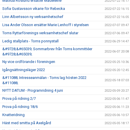
Matilda Roslund ersätter Madeleine
2022-07-22 16:17
Sofia Gustavsson vikarie för Rebecka
2022-07-22 16:15
Linn Albertsson ny verksamhetschef
2022-07-22 16:05
Lisa Ander Olsson ersätter Marie Lenhoff i styrelsen
2022-07-07 09:47
Torns Ryttarförenings verksamhetschef slutar
2022-07-06 09:47
Ledig stallplats - Torns ponnystall
2022-06-29 14:47
&#9728;&#65039; Sommarbrev från Torns kommittéer
2022-06-07 20:08
&#9728;&#65039;
Ny vice ordförande i föreningen
2022-05-25 10:36
Igångsättningsläger 2022
2022-05-20 12:45
&#11088; Intresseanmälan - Torns lag hösten 2022
2022-05-18 07:03
&#11088;
NYTT DATUM - Programridning 4 juni
2022-05-09 20:27
Prova på ridning 2/7
2022-05-06 11:47
Prova på ridning 18/6
2022-05-06 11:23
Knatteridning
2022-05-06 10:57
Häst med smitta på Axelgård
2022-05-05 18:17