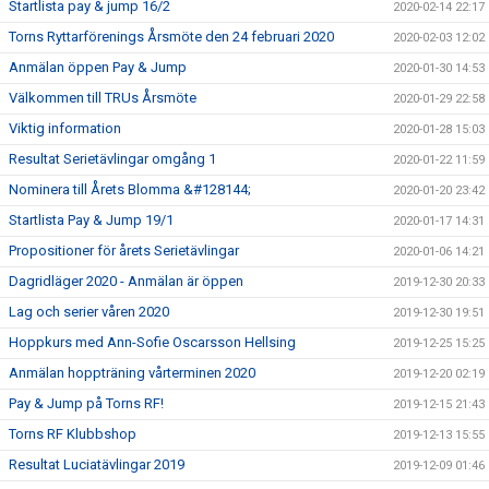
Startlista pay & jump 16/2
2020-02-14 22:17
Torns Ryttarförenings Årsmöte den 24 februari 2020
2020-02-03 12:02
Anmälan öppen Pay & Jump
2020-01-30 14:53
Välkommen till TRUs Årsmöte
2020-01-29 22:58
Viktig information
2020-01-28 15:03
Resultat Serietävlingar omgång 1
2020-01-22 11:59
Nominera till Årets Blomma &#128144;
2020-01-20 23:42
Startlista Pay & Jump 19/1
2020-01-17 14:31
Propositioner för årets Serietävlingar
2020-01-06 14:21
Dagridläger 2020 - Anmälan är öppen
2019-12-30 20:33
Lag och serier våren 2020
2019-12-30 19:51
Hoppkurs med Ann-Sofie Oscarsson Hellsing
2019-12-25 15:25
Anmälan hoppträning vårterminen 2020
2019-12-20 02:19
Pay & Jump på Torns RF!
2019-12-15 21:43
Torns RF Klubbshop
2019-12-13 15:55
Resultat Luciatävlingar 2019
2019-12-09 01:46