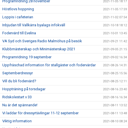
Programridning 28 november
2021-11-05 18:17
Höstlovs hoppning
2021-11-05 17:59
Loppis i cafeterian
2021-11-02 07:54
Inbjudan till Vallkärra byalags infokväll
2021-10-18 18:12
Fodervärd till Evelina
2021-10-01 13:45
VA Syd och Sveriges Radio Malmöhus på besök
2021-09-21 11:42
Klubbmästerskap och Minimästerskap 2021
2021-09-05 21:15
Programridning 19 september
2021-09-02 16:34
Uppfräschad information för stallgäster och fodervärdar
2021-08-26 14:31
Septemberdressyr
2021-08-25 15:56
Vill du bli fodervärd?
2021-08-25 12:11
Hoppträning på torsdagar
2021-08-16 23:40
Ridskolestart v 33
2021-08-16 16:34
Nu är det spännande!
2021-08-11 13:52
Vi laddar för dressyrtävlingar 11-12 september
2021-08-11 13:48
Viktig information
2021-08-10 08:24