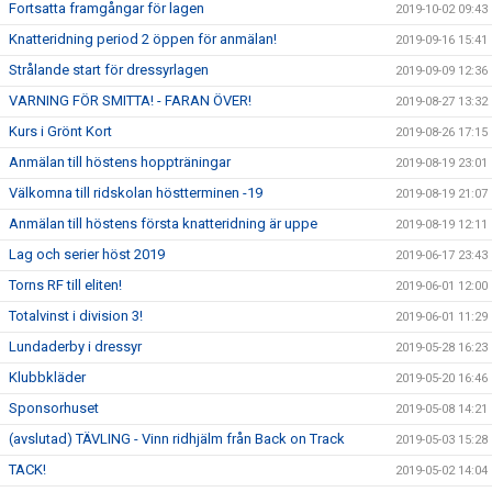
Fortsatta framgångar för lagen
2019-10-02 09:43
Knatteridning period 2 öppen för anmälan!
2019-09-16 15:41
Strålande start för dressyrlagen
2019-09-09 12:36
VARNING FÖR SMITTA! - FARAN ÖVER!
2019-08-27 13:32
Kurs i Grönt Kort
2019-08-26 17:15
Anmälan till höstens hoppträningar
2019-08-19 23:01
Välkomna till ridskolan höstterminen -19
2019-08-19 21:07
Anmälan till höstens första knatteridning är uppe
2019-08-19 12:11
Lag och serier höst 2019
2019-06-17 23:43
Torns RF till eliten!
2019-06-01 12:00
Totalvinst i division 3!
2019-06-01 11:29
Lundaderby i dressyr
2019-05-28 16:23
Klubbkläder
2019-05-20 16:46
Sponsorhuset
2019-05-08 14:21
(avslutad) TÄVLING - Vinn ridhjälm från Back on Track
2019-05-03 15:28
TACK!
2019-05-02 14:04