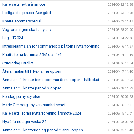
Kallelse till extra årsmöte
2024-06-22 18:58
Lediga stallplatser Axelgård
2024-06-03 15:08
Knatte sommarspecial
2024-06-03 14:47
Vägföreningen ska få nytt liv
2024-05-28 22:00
Lag HT2024
2024-05-24 22:36
Intresseanmälan för sommarjobb på torns ryttarförening
2024-05-16 14:37
Knatte tema bommar 25/5 och 1/6
2024-05-14 14:49
Studiedag i stallet
2024-04-26 16:14
Återanmälan till HT-24 är nu öppen
2024-04-17 14:40
Anmälan till knatte tema bommar är nu öppen - fullbokat
2024-04-05 15:53
Anmälan till knatte period 3 öppen
2024-03-08 14:53
Förslag på ny styrelse
2024-02-20 07:23
Marie Genberg - ny verksamhetschef
2024-02-16 13:01
Kallelse till Torns Ryttarförening årsmöte 2024
2024-02-15 10:01
Nybörjarridläger vecka 25
2024-02-08 09:28
Anmälan till knatteridning period 2 är nu öppen
2024-02-05 13:40