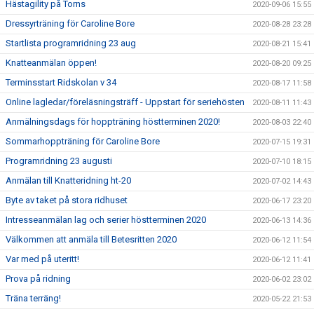
Hästagility på Torns
2020-09-06 15:55
Dressyrträning för Caroline Bore
2020-08-28 23:28
Startlista programridning 23 aug
2020-08-21 15:41
Knatteanmälan öppen!
2020-08-20 09:25
Terminsstart Ridskolan v 34
2020-08-17 11:58
Online lagledar/föreläsningsträff - Uppstart för seriehösten
2020-08-11 11:43
Anmälningsdags för hoppträning höstterminen 2020!
2020-08-03 22:40
Sommarhoppträning för Caroline Bore
2020-07-15 19:31
Programridning 23 augusti
2020-07-10 18:15
Anmälan till Knatteridning ht-20
2020-07-02 14:43
Byte av taket på stora ridhuset
2020-06-17 23:20
Intresseanmälan lag och serier höstterminen 2020
2020-06-13 14:36
Välkommen att anmäla till Betesritten 2020
2020-06-12 11:54
Var med på uteritt!
2020-06-12 11:41
Prova på ridning
2020-06-02 23:02
Träna terräng!
2020-05-22 21:53