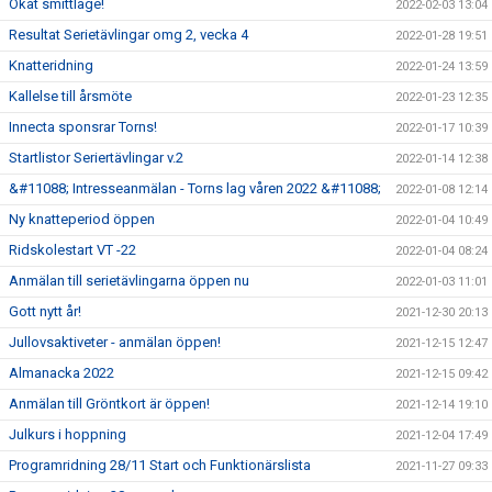
Ökat smittläge!
2022-02-03 13:04
Resultat Serietävlingar omg 2, vecka 4
2022-01-28 19:51
Knatteridning
2022-01-24 13:59
Kallelse till årsmöte
2022-01-23 12:35
Innecta sponsrar Torns!
2022-01-17 10:39
Startlistor Seriertävlingar v.2
2022-01-14 12:38
&#11088; Intresseanmälan - Torns lag våren 2022 &#11088;
2022-01-08 12:14
Ny knatteperiod öppen
2022-01-04 10:49
Ridskolestart VT -22
2022-01-04 08:24
Anmälan till serietävlingarna öppen nu
2022-01-03 11:01
Gott nytt år!
2021-12-30 20:13
Jullovsaktiveter - anmälan öppen!
2021-12-15 12:47
Almanacka 2022
2021-12-15 09:42
Anmälan till Gröntkort är öppen!
2021-12-14 19:10
Julkurs i hoppning
2021-12-04 17:49
Programridning 28/11 Start och Funktionärslista
2021-11-27 09:33