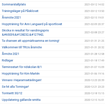
Sommarstallplats
2021-03-12 14:02
Träningsläger på Påsklovet
2021-03-12 13:50
Årsmöte 2021
2021-02-15 19:01
Hoppträning för Ann Langaard på sportlovet
2021-02-09 20:37
Skicka in resultat för vandringspris
2021-02-08 23:27
&#65039;&#128232;&#127942;
Ta chansen att uppmärksamma en torning!
2021-01-31 21:25
Välkommen till TRUs årsmöte
2021-01-31 20:32
Årmöte 2021
2021-01-28 12:58
Ridläger
2021-01-18 17:49
Terminsstart för ridskolan 8/1
2021-01-07 15:09
Hoppträning för Kim Martén
2021-01-06 19:16
Vinnare i Hejaramsetävlingen!
2020-12-23 20:39
Se hit alla Torningar!
2020-12-21 23:23
Tomteritt 30/12
2020-12-18 15:15
Uppdatering gällande smitta
2020-12-15 16:01