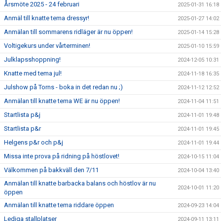
Årsmöte 2025 - 24 februari
2025-01-31 16:18
Anmäl till knatte tema dressyr!
2025-01-27 14:02
Anmälan till sommarens ridläger är nu öppen!
2025-01-14 15:28
Voltigekurs under vårterminen!
2025-01-10 15:59
Julklapsshoppning!
2024-12-05 10:31
Knatte med tema jul!
2024-11-18 16:35
Julshow på Torns - boka in det redan nu ;)
2024-11-12 12:52
Anmälan till knatte tema WE är nu öppen!
2024-11-04 11:51
Startlista p&j
2024-11-01 19:48
Startlista p&r
2024-11-01 19:45
Helgens p&r och p&j
2024-11-01 19:44
Missa inte prova på ridning på höstlovet!
2024-10-15 11:04
Välkommen på bakkväll den 7/11
2024-10-04 13:40
Anmälan till knatte barbacka balans och höstlov är nu
2024-10-01 11:20
öppen
Anmälan till knatte tema riddare öppen
2024-09-23 14:04
Lediga stallplatser
2024-09-11 13:11