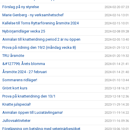
Förslag på ny styrelse
2024-02-20 07:23
Marie Genberg - ny verksamhetschef
2024-02-16 13:01
Kallelse till Torns Ryttarförening årsmöte 2024
2024-02-15 10:01
Nybörjarridläger vecka 25
2024-02-08 09:28
Anmälan till knatteridning period 2 är nu öppen
2024-02-05 13:40
Prova på ridning den 19/2 (måndag vecka 8)
2024-01-29 13:12
TRU årsmöte
2024-01-20 19:32
&#127799; Årets blomma
2024-01-14 21:41
Årsmöte 2024 - 27 februari
2024-01-14 21:40
Sommarens ridläger!
2024-01-10 13:44
Grönt kort kurs
2023-12-18 16:27
Prova på knatteridning den 13/1
2023-12-18 12:36
Knatte julspecial!
2023-11-29 14:20
Anmälan öppen till Luciatävlingarna!
2023-11-19 14:22
Jullovsaktiviteter
2023-11-16 09:36
Föreläsning om betsling med veterinärbesöket
2023-10-06 10:01