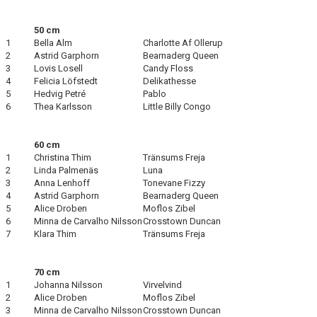
50 cm
1
Bella Alm
Charlotte Af Ollerup
2
Astrid Garphorn
Bearnaderg Queen
3
Lovis Losell
Candy Floss
4
Felicia Löfstedt
Delikathesse
5
Hedvig Petré
Pablo
6
Thea Karlsson
Little Billy Congo
60 cm
1
Christina Thim
Tränsums Freja
2
Linda Palmenäs
Luna
3
Anna Lenhoff
Tonevane Fizzy
4
Astrid Garphorn
Bearnaderg Queen
5
Alice Droben
Moflos Zibel
6
Minna de Carvalho Nilsson
Crosstown Duncan
7
Klara Thim
Tränsums Freja
70 cm
1
Johanna Nilsson
Virvelvind
2
Alice Droben
Moflos Zibel
3
Minna de Carvalho Nilsson
Crosstown Duncan