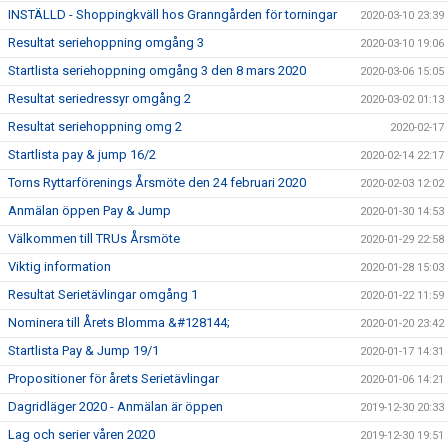
INSTÄLLD - Shoppingkväll hos Granngården för torningar
2020-03-10 23:39
Resultat seriehoppning omgång 3
2020-03-10 19:06
Startlista seriehoppning omgång 3 den 8 mars 2020
2020-03-06 15:05
Resultat seriedressyr omgång 2
2020-03-02 01:13
Resultat seriehoppning omg 2
2020-02-17
Startlista pay & jump 16/2
2020-02-14 22:17
Torns Ryttarförenings Årsmöte den 24 februari 2020
2020-02-03 12:02
Anmälan öppen Pay & Jump
2020-01-30 14:53
Välkommen till TRUs Årsmöte
2020-01-29 22:58
Viktig information
2020-01-28 15:03
Resultat Serietävlingar omgång 1
2020-01-22 11:59
Nominera till Årets Blomma &#128144;
2020-01-20 23:42
Startlista Pay & Jump 19/1
2020-01-17 14:31
Propositioner för årets Serietävlingar
2020-01-06 14:21
Dagridläger 2020 - Anmälan är öppen
2019-12-30 20:33
Lag och serier våren 2020
2019-12-30 19:51