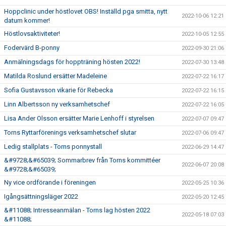
Hoppclinic under höstlovet OBS! Inställd pga smitta, nytt
2022-10-06 12:21
datum kommer!
Höstlovsaktiviteter!
2022-10-05 12:55
Fodervärd B-ponny
2022-09-30 21:06
Anmälningsdags för hoppträning hösten 2022!
2022-07-30 13:48
Matilda Roslund ersätter Madeleine
2022-07-22 16:17
Sofia Gustavsson vikarie för Rebecka
2022-07-22 16:15
Linn Albertsson ny verksamhetschef
2022-07-22 16:05
Lisa Ander Olsson ersätter Marie Lenhoff i styrelsen
2022-07-07 09:47
Torns Ryttarförenings verksamhetschef slutar
2022-07-06 09:47
Ledig stallplats - Torns ponnystall
2022-06-29 14:47
&#9728;&#65039; Sommarbrev från Torns kommittéer
2022-06-07 20:08
&#9728;&#65039;
Ny vice ordförande i föreningen
2022-05-25 10:36
Igångsättningsläger 2022
2022-05-20 12:45
&#11088; Intresseanmälan - Torns lag hösten 2022
2022-05-18 07:03
&#11088;