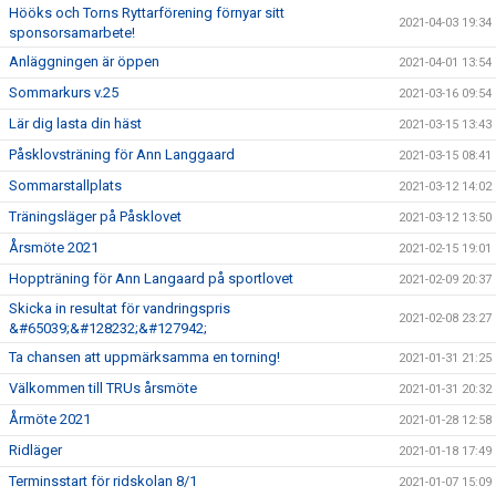
Hööks och Torns Ryttarförening förnyar sitt
2021-04-03 19:34
sponsorsamarbete!
Anläggningen är öppen
2021-04-01 13:54
Sommarkurs v.25
2021-03-16 09:54
Lär dig lasta din häst
2021-03-15 13:43
Påsklovsträning för Ann Langgaard
2021-03-15 08:41
Sommarstallplats
2021-03-12 14:02
Träningsläger på Påsklovet
2021-03-12 13:50
Årsmöte 2021
2021-02-15 19:01
Hoppträning för Ann Langaard på sportlovet
2021-02-09 20:37
Skicka in resultat för vandringspris
2021-02-08 23:27
&#65039;&#128232;&#127942;
Ta chansen att uppmärksamma en torning!
2021-01-31 21:25
Välkommen till TRUs årsmöte
2021-01-31 20:32
Årmöte 2021
2021-01-28 12:58
Ridläger
2021-01-18 17:49
Terminsstart för ridskolan 8/1
2021-01-07 15:09