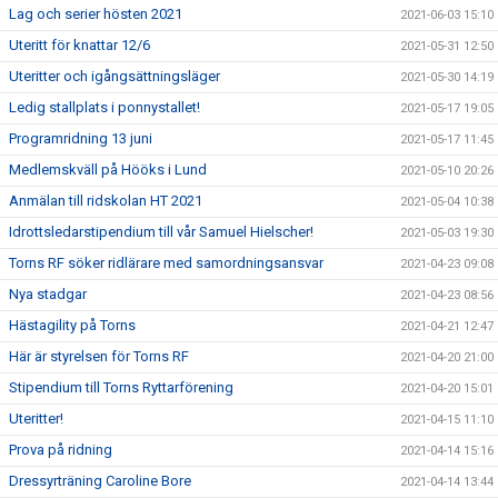
Lag och serier hösten 2021
2021-06-03 15:10
Uteritt för knattar 12/6
2021-05-31 12:50
Uteritter och igångsättningsläger
2021-05-30 14:19
Ledig stallplats i ponnystallet!
2021-05-17 19:05
Programridning 13 juni
2021-05-17 11:45
Medlemskväll på Hööks i Lund
2021-05-10 20:26
Anmälan till ridskolan HT 2021
2021-05-04 10:38
Idrottsledarstipendium till vår Samuel Hielscher!
2021-05-03 19:30
Torns RF söker ridlärare med samordningsansvar
2021-04-23 09:08
Nya stadgar
2021-04-23 08:56
Hästagility på Torns
2021-04-21 12:47
Här är styrelsen för Torns RF
2021-04-20 21:00
Stipendium till Torns Ryttarförening
2021-04-20 15:01
Uteritter!
2021-04-15 11:10
Prova på ridning
2021-04-14 15:16
Dressyrträning Caroline Bore
2021-04-14 13:44