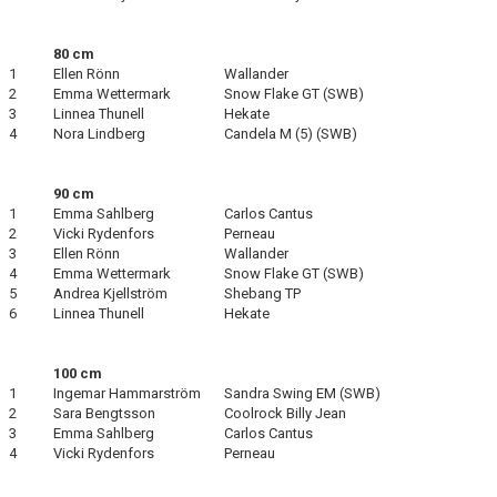
80 cm
1
Ellen Rönn
Wallander
2
Emma Wettermark
Snow Flake GT (SWB)
3
Linnea Thunell
Hekate
4
Nora Lindberg
Candela M (5) (SWB)
90 cm
1
Emma Sahlberg
Carlos Cantus
2
Vicki Rydenfors
Perneau
3
Ellen Rönn
Wallander
4
Emma Wettermark
Snow Flake GT (SWB)
5
Andrea Kjellström
Shebang TP
6
Linnea Thunell
Hekate
100 cm
1
Ingemar Hammarström
Sandra Swing EM (SWB)
2
Sara Bengtsson
Coolrock Billy Jean
3
Emma Sahlberg
Carlos Cantus
4
Vicki Rydenfors
Perneau