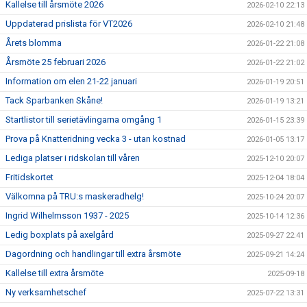
Kallelse till årsmöte 2026
2026-02-10 22:13
Uppdaterad prislista för VT2026
2026-02-10 21:48
Årets blomma
2026-01-22 21:08
Årsmöte 25 februari 2026
2026-01-22 21:02
Information om elen 21-22 januari
2026-01-19 20:51
Tack Sparbanken Skåne!
2026-01-19 13:21
Startlistor till serietävlingarna omgång 1
2026-01-15 23:39
Prova på Knatteridning vecka 3 - utan kostnad
2026-01-05 13:17
Lediga platser i ridskolan till våren
2025-12-10 20:07
Fritidskortet
2025-12-04 18:04
Välkomna på TRU:s maskeradhelg!
2025-10-24 20:07
Ingrid Wilhelmsson 1937 - 2025
2025-10-14 12:36
Ledig boxplats på axelgård
2025-09-27 22:41
Dagordning och handlingar till extra årsmöte
2025-09-21 14:24
Kallelse till extra årsmöte
2025-09-18
Ny verksamhetschef
2025-07-22 13:31