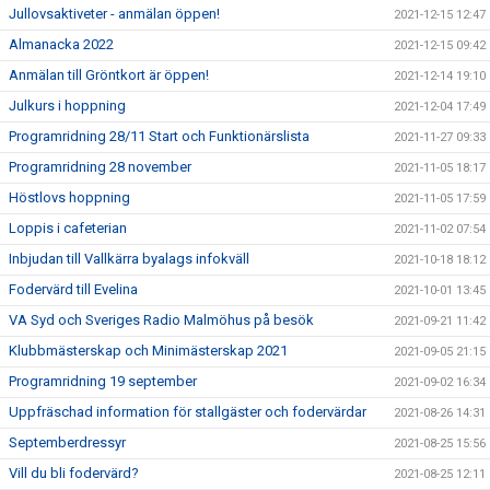
Jullovsaktiveter - anmälan öppen!
2021-12-15 12:47
Almanacka 2022
2021-12-15 09:42
Anmälan till Gröntkort är öppen!
2021-12-14 19:10
Julkurs i hoppning
2021-12-04 17:49
Programridning 28/11 Start och Funktionärslista
2021-11-27 09:33
Programridning 28 november
2021-11-05 18:17
Höstlovs hoppning
2021-11-05 17:59
Loppis i cafeterian
2021-11-02 07:54
Inbjudan till Vallkärra byalags infokväll
2021-10-18 18:12
Fodervärd till Evelina
2021-10-01 13:45
VA Syd och Sveriges Radio Malmöhus på besök
2021-09-21 11:42
Klubbmästerskap och Minimästerskap 2021
2021-09-05 21:15
Programridning 19 september
2021-09-02 16:34
Uppfräschad information för stallgäster och fodervärdar
2021-08-26 14:31
Septemberdressyr
2021-08-25 15:56
Vill du bli fodervärd?
2021-08-25 12:11