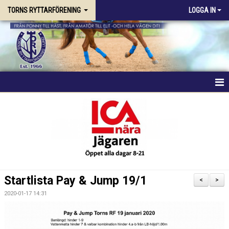
TORNS RYTTARFÖRENING
LOGGA IN
HEM
FÖRENINGEN
RIDSKOLAN
TRÄNING & KURSER
Startlista Pay & Jump 19/1
<
>
STALLPLATS
2020-01-17 14:31
TÄVLING