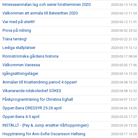
Intresseanmälan lag och serier höstterminen 2020
2020-06-13 14:36
Välkommen att anmäla till Betesritten 2020
2020-06-12 11:54
Var med på uteritt!
2020-06-12 11:41
Prova på ridning
2020-06-02 23:02
Träna terräng!
2020-05-22 21:53
Lediga stallplatser
2020-05-19 16:12
Rönnströmska gårdens historia
2020-05-17 08:04
Välkommen Vanessa
2020-05-05 17:06
Igångsättningsläger
2020-04-14 10:20
Anmälan till Knatteridning period 4 öppen!
2020-04-08 16:33
Vikarierande ridskolechef SÖKES
2020-04-08 16:32
Påskprogramträning för Christina Eghall
2020-04-07 13:57
Öppen Bana DRESSYR 25-26 april
2020-04-06 14:05
Öppen Bana 4-5 april
2020-03-25 17:27
INSTÄLLT - (Pay & Jump ersätter Vårhoppningen)
2020-03-24 19:25
Hoppträning för Ann-Sofie Oscarsson Hellsing
2020-03-17 16:05