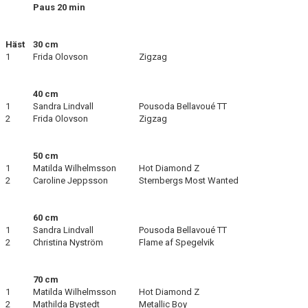
Paus 20 min
Häst
30 cm
1
Frida Olovson
Zigzag
40 cm
1
Sandra Lindvall
Pousoda Bellavoué TT
2
Frida Olovson
Zigzag
50 cm
1
Matilda Wilhelmsson
Hot Diamond Z
2
Caroline Jeppsson
Sternbergs Most Wanted
60 cm
1
Sandra Lindvall
Pousoda Bellavoué TT
2
Christina Nyström
Flame af Spegelvik
70 cm
1
Matilda Wilhelmsson
Hot Diamond Z
2
Mathilda Bystedt
Metallic Boy