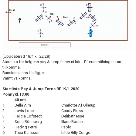
ANLÄGGNING
RIDHUSKALENDER
KONTAKT
BLI SPONSOR!
(Uppdaterad 18/1 kl. 22:28)
KLUBBSHOP
Startlista för helgens pay & jump finner ni här. - Efteranmälningar kan
tillkomma.
MEDLEMSKAP
Banskiss finns i inlägget
Varmt välkomna!
HIPPOCRATES
Startlista Pay & Jump Torns RF 19/1 2020
Ponny
Kl.13.00
STÖTTA TORNS
40 cm
1
Bella Alm
Charlotte Af Ollerup
2
Lovis Losell
Candy Floss
LEKTIONSPLANERING RIDSKOLA
3
Felicia Löfstedt
Delikathesse
4
Sofia Rönnberg
Illane Bosco
5
Hedvig Petré
Pablo
6
Thea Karlsson
Little Billy Congo