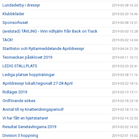
Lundaderby i dressyr
2019-05-28 16:23
Klubbkläder
2019-05-20 16:46
Sponsorhuset
2019-05-08 14:21
(avslutad) TÄVLING - Vinn ridhjälm från Back on Track
2019-05-03 15:28
TACK!
2019-05-02 14:04
Startlistor och Ryttarmeddelande Aprildressyr
2019-04-24 21:24
Teoriveckan påsklovet 2019
2019-04-11 10:12
LEDIG STALLPLATS
2019-03-29 23:41
Lediga platser hoppträningar
2019-03-28 11:16
Aprildressyr lokalt/regionalt 27-28 April
2019-03-22 18:16
Ridläger 2019
2019-02-19 13:11
Ordförande sökes
2019-02-18 23:18
Anmäl till ny Knatteridningsperiod!
2019-02-18 15:16
Vi har fått en hjärtstartare!
2019-02-14 22:33
Resultat Serietävlingarna 2019
2019-02-02 14:52
Division 3 hoppning
2019-02-01 14:02