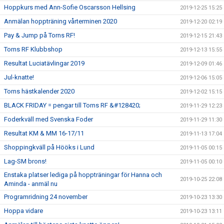
Hoppkurs med Ann-Sofie Oscarsson Hellsing
2019-12-25 15:25
Anmälan hoppträning vårterminen 2020
2019-12-20 02:19
Pay & Jump på Torns RF!
2019-12-15 21:43
Torns RF Klubbshop
2019-12-13 15:55
Resultat Luciatävlingar 2019
2019-12-09 01:46
Jul-knatte!
2019-12-06 15:05
Torns hästkalender 2020
2019-12-02 15:15
BLACK FRIDAY = pengar till Torns RF &#128420;
2019-11-29 12:23
Foderkväll med Svenska Foder
2019-11-29 11:30
Resultat KM & MM 16-17/11
2019-11-13 17:04
Shoppingkväll på Hööks i Lund
2019-11-05 00:15
Lag-SM brons!
2019-11-05 00:10
Enstaka platser lediga på hoppträningar för Hanna och
2019-10-25 22:08
Aminda - anmäl nu
Programridning 24 november
2019-10-23 13:30
Hoppa vidare
2019-10-23 13:11