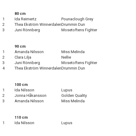
80 cm
1
Ida Reimertz
Pounaclough Grey
2
Thea Ekström Winnerdalen
Drummin Dun
3
Juni Rönnberg
Mosetoftens Fighter
90 cm
1
Amanda Nilsson
Miss Melinda
2
Clara Lilja
Nellie
3
Juni Rönnberg
Mosetoftens Fighter
4
Thea Ekström Winnerdalen
Drummin Dun
100 cm
1
Ida Nilsson
Lupus
2
Jonna Håkansson
Golden Quality
3
Amanda Nilsson
Miss Melinda
110 cm
1
Ida Nilsson
Lupus