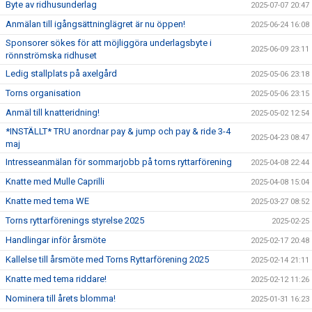
Byte av ridhusunderlag
2025-07-07 20:47
Anmälan till igångsättninglägret är nu öppen!
2025-06-24 16:08
Sponsorer sökes för att möjliggöra underlagsbyte i
2025-06-09 23:11
rönnströmska ridhuset
Ledig stallplats på axelgård
2025-05-06 23:18
Torns organisation
2025-05-06 23:15
Anmäl till knatteridning!
2025-05-02 12:54
*INSTÄLLT* TRU anordnar pay & jump och pay & ride 3-4
2025-04-23 08:47
maj
Intresseanmälan för sommarjobb på torns ryttarförening
2025-04-08 22:44
Knatte med Mulle Caprilli
2025-04-08 15:04
Knatte med tema WE
2025-03-27 08:52
Torns ryttarförenings styrelse 2025
2025-02-25
Handlingar inför årsmöte
2025-02-17 20:48
Kallelse till årsmöte med Torns Ryttarförening 2025
2025-02-14 21:11
Knatte med tema riddare!
2025-02-12 11:26
Nominera till årets blomma!
2025-01-31 16:23