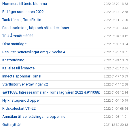
Nominera till årets blomma
2022-02-22 13:53
Ridläger sommaren 2022
2022-02-14 12:38
Tack för allt, Tore Ekelin
2022-02-11 17:00
Facebooksida , köp och sälj ridlektioner
2022-02-09 13:43
TRU Årsmöte 2022
2022-02-04 10:12
Ökat smittläge!
2022-02-03 13:04
Resultat Serietävlingar omg 2, vecka 4
2022-01-28 19:51
Knatteridning
2022-01-24 13:59
Kallelse till årsmöte
2022-01-23 12:35
Innecta sponsrar Torns!
2022-01-17 10:39
Startlistor Seriertävlingar v.2
2022-01-14 12:38
&#11088; Intresseanmälan - Torns lag våren 2022 &#11088;
2022-01-08 12:14
Ny knatteperiod öppen
2022-01-04 10:49
Ridskolestart VT -22
2022-01-04 08:24
Anmälan till serietävlingarna öppen nu
2022-01-03 11:01
Gott nytt år!
2021-12-30 20:13