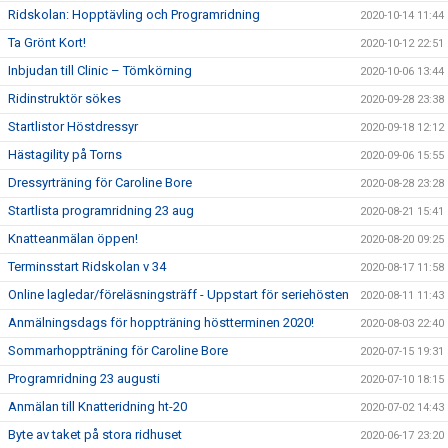
Ridskolan: Hopptävling och Programridning
2020-10-14 11:44
Ta Grönt Kort!
2020-10-12 22:51
Inbjudan till Clinic – Tömkörning
2020-10-06 13:44
Ridinstruktör sökes
2020-09-28 23:38
Startlistor Höstdressyr
2020-09-18 12:12
Hästagility på Torns
2020-09-06 15:55
Dressyrträning för Caroline Bore
2020-08-28 23:28
Startlista programridning 23 aug
2020-08-21 15:41
Knatteanmälan öppen!
2020-08-20 09:25
Terminsstart Ridskolan v 34
2020-08-17 11:58
Online lagledar/föreläsningsträff - Uppstart för seriehösten
2020-08-11 11:43
Anmälningsdags för hoppträning höstterminen 2020!
2020-08-03 22:40
Sommarhoppträning för Caroline Bore
2020-07-15 19:31
Programridning 23 augusti
2020-07-10 18:15
Anmälan till Knatteridning ht-20
2020-07-02 14:43
Byte av taket på stora ridhuset
2020-06-17 23:20