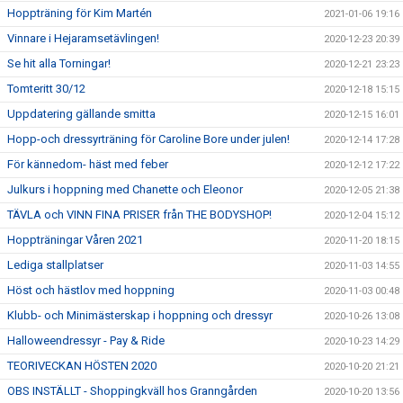
Hoppträning för Kim Martén
2021-01-06 19:16
Vinnare i Hejaramsetävlingen!
2020-12-23 20:39
Se hit alla Torningar!
2020-12-21 23:23
Tomteritt 30/12
2020-12-18 15:15
Uppdatering gällande smitta
2020-12-15 16:01
Hopp-och dressyrträning för Caroline Bore under julen!
2020-12-14 17:28
För kännedom- häst med feber
2020-12-12 17:22
Julkurs i hoppning med Chanette och Eleonor
2020-12-05 21:38
TÄVLA och VINN FINA PRISER från THE BODYSHOP!
2020-12-04 15:12
Hoppträningar Våren 2021
2020-11-20 18:15
Lediga stallplatser
2020-11-03 14:55
Höst och hästlov med hoppning
2020-11-03 00:48
Klubb- och Minimästerskap i hoppning och dressyr
2020-10-26 13:08
Halloweendressyr - Pay & Ride
2020-10-23 14:29
TEORIVECKAN HÖSTEN 2020
2020-10-20 21:21
OBS INSTÄLLT - Shoppingkväll hos Granngården
2020-10-20 13:56