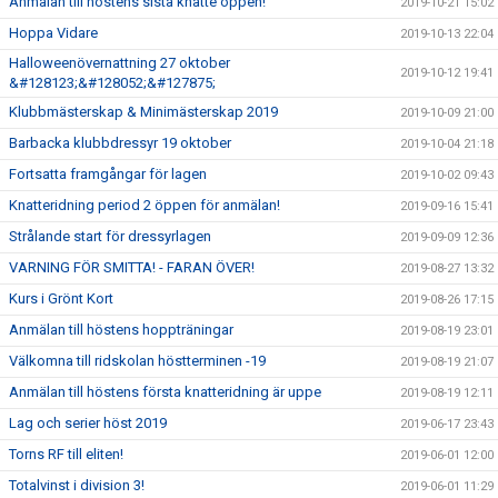
Anmälan till höstens sista knatte öppen!
2019-10-21 15:02
Hoppa Vidare
2019-10-13 22:04
Halloweenövernattning 27 oktober
2019-10-12 19:41
&#128123;&#128052;&#127875;
Klubbmästerskap & Minimästerskap 2019
2019-10-09 21:00
Barbacka klubbdressyr 19 oktober
2019-10-04 21:18
Fortsatta framgångar för lagen
2019-10-02 09:43
Knatteridning period 2 öppen för anmälan!
2019-09-16 15:41
Strålande start för dressyrlagen
2019-09-09 12:36
VARNING FÖR SMITTA! - FARAN ÖVER!
2019-08-27 13:32
Kurs i Grönt Kort
2019-08-26 17:15
Anmälan till höstens hoppträningar
2019-08-19 23:01
Välkomna till ridskolan höstterminen -19
2019-08-19 21:07
Anmälan till höstens första knatteridning är uppe
2019-08-19 12:11
Lag och serier höst 2019
2019-06-17 23:43
Torns RF till eliten!
2019-06-01 12:00
Totalvinst i division 3!
2019-06-01 11:29