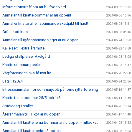
Informationsträff om att bli fodervärd
2024-09-09 16:15
Anmälan till knatte bommar är nu öppen!
2024-09-06 15:16
Anmäl er knatte till en spännande skattjakt till häst!
2024-08-08 15:51
Grönt kort kurs
2024-08-06 08:45
Anmälan till igångsättningsläger är nu öppen
2024-06-24 19:23
Kallelse till extra årsmöte
2024-06-22 18:58
Lediga stallplatser Axelgård
2024-06-03 15:08
Knatte sommarspecial
2024-06-03 14:47
Vägföreningen ska få nytt liv
2024-05-28 22:00
Lag HT2024
2024-05-24 22:36
Intresseanmälan för sommarjobb på torns ryttarförening
2024-05-16 14:37
Knatte tema bommar 25/5 och 1/6
2024-05-14 14:49
Studiedag i stallet
2024-04-26 16:14
Återanmälan till HT-24 är nu öppen
2024-04-17 14:40
Anmälan till knatte tema bommar är nu öppen - fullbokat
2024-04-05 15:53
Anmälan till knatte period 3 öppen
2024-03-08 14:53