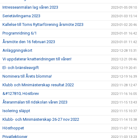
Intresseanmälan lag våren 2023
2023-01-05 09:10
Serietävlingarna 2023
2023-01-03 15:14
Kallelse till Torns Ryttarförening årsmöte 2023
2023-01-02 20:46
Programridning 6/1
2023-01-01 16:42
Årsmöte den 16 februari 2023
2023-01-01 11:42
Anläggningskort
2022-12-28 15:31
Vi uppdaterar knatteridningen till våren!
2022-12-21 09:46
El- och bränsleavgift
2022-12-19 20:41
Nominera till Årets blomma!
2022-12-19 16:39
Klubb och Minimästerskap resultat 2022
2022-11-28 12:47
&#127810; Höstbrev
2022-11-16 16:05
Återanmälan till ridskolan våren 2023
2022-11-15 13:43
Isolering släppt
2022-11-15 10:37
Klubb- och Minimästerskap 26-27 nov 2022
2022-11-14 15:38
Hösthoppet
2022-11-07 14:12
Privatlektioner
2022-11-03 13:23