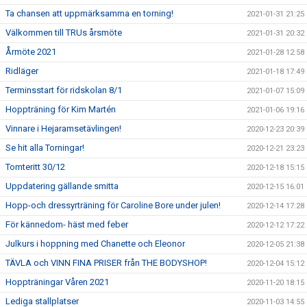
Ta chansen att uppmärksamma en torning!
2021-01-31 21:25
Välkommen till TRUs årsmöte
2021-01-31 20:32
Årmöte 2021
2021-01-28 12:58
Ridläger
2021-01-18 17:49
Terminsstart för ridskolan 8/1
2021-01-07 15:09
Hoppträning för Kim Martén
2021-01-06 19:16
Vinnare i Hejaramsetävlingen!
2020-12-23 20:39
Se hit alla Torningar!
2020-12-21 23:23
Tomteritt 30/12
2020-12-18 15:15
Uppdatering gällande smitta
2020-12-15 16:01
Hopp-och dressyrträning för Caroline Bore under julen!
2020-12-14 17:28
För kännedom- häst med feber
2020-12-12 17:22
Julkurs i hoppning med Chanette och Eleonor
2020-12-05 21:38
TÄVLA och VINN FINA PRISER från THE BODYSHOP!
2020-12-04 15:12
Hoppträningar Våren 2021
2020-11-20 18:15
Lediga stallplatser
2020-11-03 14:55