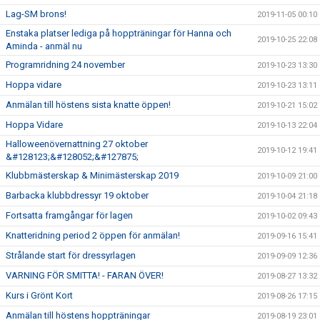
Lag-SM brons!
2019-11-05 00:10
Enstaka platser lediga på hoppträningar för Hanna och
2019-10-25 22:08
Aminda - anmäl nu
Programridning 24 november
2019-10-23 13:30
Hoppa vidare
2019-10-23 13:11
Anmälan till höstens sista knatte öppen!
2019-10-21 15:02
Hoppa Vidare
2019-10-13 22:04
Halloweenövernattning 27 oktober
2019-10-12 19:41
&#128123;&#128052;&#127875;
Klubbmästerskap & Minimästerskap 2019
2019-10-09 21:00
Barbacka klubbdressyr 19 oktober
2019-10-04 21:18
Fortsatta framgångar för lagen
2019-10-02 09:43
Knatteridning period 2 öppen för anmälan!
2019-09-16 15:41
Strålande start för dressyrlagen
2019-09-09 12:36
VARNING FÖR SMITTA! - FARAN ÖVER!
2019-08-27 13:32
Kurs i Grönt Kort
2019-08-26 17:15
Anmälan till höstens hoppträningar
2019-08-19 23:01