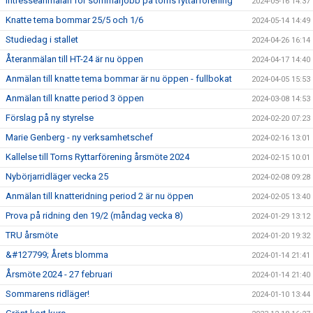
Intresseanmälan för sommarjobb på torns ryttarförening
2024-05-16 14:37
Knatte tema bommar 25/5 och 1/6
2024-05-14 14:49
Studiedag i stallet
2024-04-26 16:14
Återanmälan till HT-24 är nu öppen
2024-04-17 14:40
Anmälan till knatte tema bommar är nu öppen - fullbokat
2024-04-05 15:53
Anmälan till knatte period 3 öppen
2024-03-08 14:53
Förslag på ny styrelse
2024-02-20 07:23
Marie Genberg - ny verksamhetschef
2024-02-16 13:01
Kallelse till Torns Ryttarförening årsmöte 2024
2024-02-15 10:01
Nybörjarridläger vecka 25
2024-02-08 09:28
Anmälan till knatteridning period 2 är nu öppen
2024-02-05 13:40
Prova på ridning den 19/2 (måndag vecka 8)
2024-01-29 13:12
TRU årsmöte
2024-01-20 19:32
&#127799; Årets blomma
2024-01-14 21:41
Årsmöte 2024 - 27 februari
2024-01-14 21:40
Sommarens ridläger!
2024-01-10 13:44