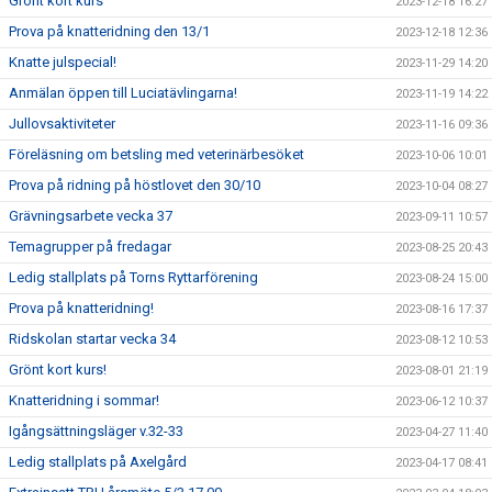
Grönt kort kurs
2023-12-18 16:27
Prova på knatteridning den 13/1
2023-12-18 12:36
Knatte julspecial!
2023-11-29 14:20
Anmälan öppen till Luciatävlingarna!
2023-11-19 14:22
Jullovsaktiviteter
2023-11-16 09:36
Föreläsning om betsling med veterinärbesöket
2023-10-06 10:01
Prova på ridning på höstlovet den 30/10
2023-10-04 08:27
Grävningsarbete vecka 37
2023-09-11 10:57
Temagrupper på fredagar
2023-08-25 20:43
Ledig stallplats på Torns Ryttarförening
2023-08-24 15:00
Prova på knatteridning!
2023-08-16 17:37
Ridskolan startar vecka 34
2023-08-12 10:53
Grönt kort kurs!
2023-08-01 21:19
Knatteridning i sommar!
2023-06-12 10:37
Igångsättningsläger v.32-33
2023-04-27 11:40
Ledig stallplats på Axelgård
2023-04-17 08:41