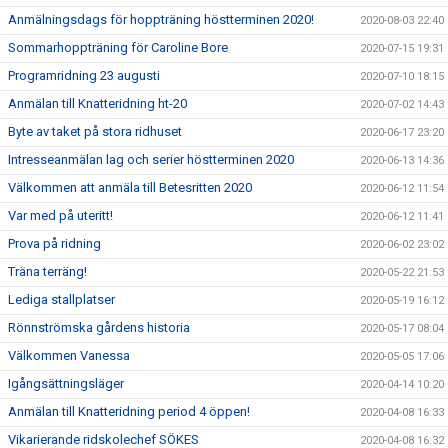
Anmälningsdags för hoppträning höstterminen 2020!
2020-08-03 22:40
Sommarhoppträning för Caroline Bore
2020-07-15 19:31
Programridning 23 augusti
2020-07-10 18:15
Anmälan till Knatteridning ht-20
2020-07-02 14:43
Byte av taket på stora ridhuset
2020-06-17 23:20
Intresseanmälan lag och serier höstterminen 2020
2020-06-13 14:36
Välkommen att anmäla till Betesritten 2020
2020-06-12 11:54
Var med på uteritt!
2020-06-12 11:41
Prova på ridning
2020-06-02 23:02
Träna terräng!
2020-05-22 21:53
Lediga stallplatser
2020-05-19 16:12
Rönnströmska gårdens historia
2020-05-17 08:04
Välkommen Vanessa
2020-05-05 17:06
Igångsättningsläger
2020-04-14 10:20
Anmälan till Knatteridning period 4 öppen!
2020-04-08 16:33
Vikarierande ridskolechef SÖKES
2020-04-08 16:32