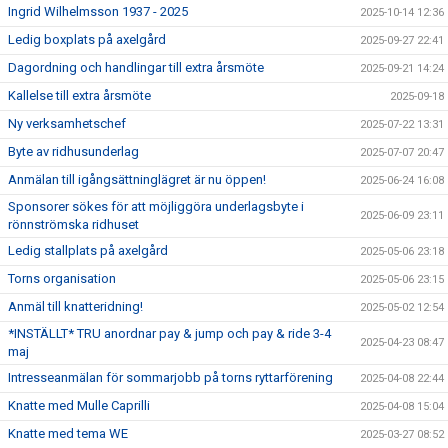
Ingrid Wilhelmsson 1937 - 2025
2025-10-14 12:36
Ledig boxplats på axelgård
2025-09-27 22:41
Dagordning och handlingar till extra årsmöte
2025-09-21 14:24
Kallelse till extra årsmöte
2025-09-18
Ny verksamhetschef
2025-07-22 13:31
Byte av ridhusunderlag
2025-07-07 20:47
Anmälan till igångsättninglägret är nu öppen!
2025-06-24 16:08
Sponsorer sökes för att möjliggöra underlagsbyte i
2025-06-09 23:11
rönnströmska ridhuset
Ledig stallplats på axelgård
2025-05-06 23:18
Torns organisation
2025-05-06 23:15
Anmäl till knatteridning!
2025-05-02 12:54
*INSTÄLLT* TRU anordnar pay & jump och pay & ride 3-4
2025-04-23 08:47
maj
Intresseanmälan för sommarjobb på torns ryttarförening
2025-04-08 22:44
Knatte med Mulle Caprilli
2025-04-08 15:04
Knatte med tema WE
2025-03-27 08:52