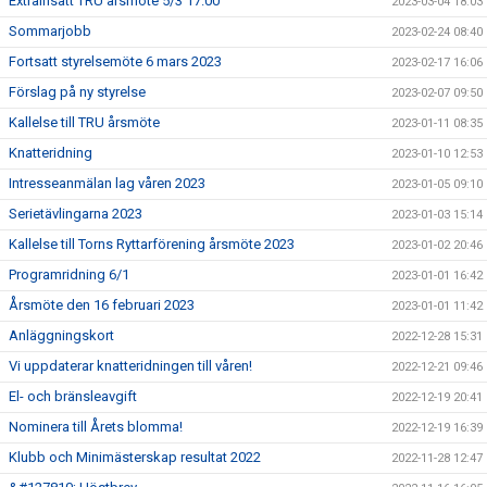
Extrainsatt TRU årsmöte 5/3 17.00
2023-03-04 18:03
Sommarjobb
2023-02-24 08:40
Fortsatt styrelsemöte 6 mars 2023
2023-02-17 16:06
Förslag på ny styrelse
2023-02-07 09:50
Kallelse till TRU årsmöte
2023-01-11 08:35
Knatteridning
2023-01-10 12:53
Intresseanmälan lag våren 2023
2023-01-05 09:10
Serietävlingarna 2023
2023-01-03 15:14
Kallelse till Torns Ryttarförening årsmöte 2023
2023-01-02 20:46
Programridning 6/1
2023-01-01 16:42
Årsmöte den 16 februari 2023
2023-01-01 11:42
Anläggningskort
2022-12-28 15:31
Vi uppdaterar knatteridningen till våren!
2022-12-21 09:46
El- och bränsleavgift
2022-12-19 20:41
Nominera till Årets blomma!
2022-12-19 16:39
Klubb och Minimästerskap resultat 2022
2022-11-28 12:47