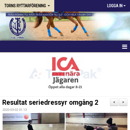
TORNS RYTTARFÖRENING
LOGGA IN
HEM
FÖRENINGEN
RIDSKOLAN
TRÄNING & KURSER
Resultat seriedressyr omgång 2
<
>
STALLPLATS
2020-03-02 01:13
TÄVLING