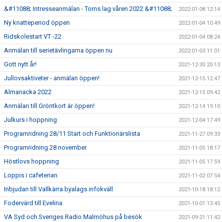
&#11088; Intresseanmälan - Torns lag våren 2022 &#11088;
2022-01-08 12:14
Ny knatteperiod öppen
2022-01-04 10:49
Ridskolestart VT -22
2022-01-04 08:24
Anmälan till serietävlingarna öppen nu
2022-01-03 11:01
Gott nytt år!
2021-12-30 20:13
Jullovsaktiveter - anmälan öppen!
2021-12-15 12:47
Almanacka 2022
2021-12-15 09:42
Anmälan till Gröntkort är öppen!
2021-12-14 19:10
Julkurs i hoppning
2021-12-04 17:49
Programridning 28/11 Start och Funktionärslista
2021-11-27 09:33
Programridning 28 november
2021-11-05 18:17
Höstlovs hoppning
2021-11-05 17:59
Loppis i cafeterian
2021-11-02 07:54
Inbjudan till Vallkärra byalags infokväll
2021-10-18 18:12
Fodervärd till Evelina
2021-10-01 13:45
VA Syd och Sveriges Radio Malmöhus på besök
2021-09-21 11:42