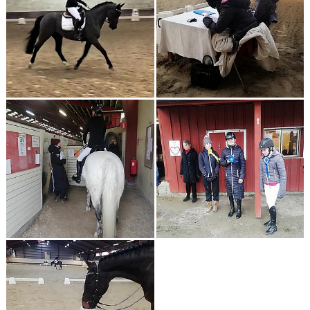
ANLÄGGNING
RIDHUSKALENDER
KONTAKT
BLI SPONSOR!
KLUBBSHOP
MEDLEMSKAP
HIPPOCRATES
STÖTTA TORNS
LEKTIONSPLANERING RIDSKOLA