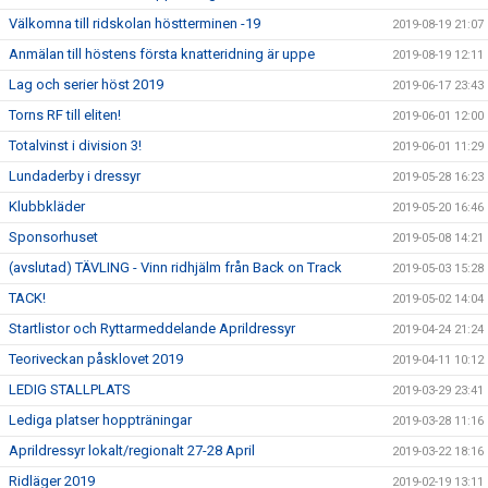
Välkomna till ridskolan höstterminen -19
2019-08-19 21:07
Anmälan till höstens första knatteridning är uppe
2019-08-19 12:11
Lag och serier höst 2019
2019-06-17 23:43
Torns RF till eliten!
2019-06-01 12:00
Totalvinst i division 3!
2019-06-01 11:29
Lundaderby i dressyr
2019-05-28 16:23
Klubbkläder
2019-05-20 16:46
Sponsorhuset
2019-05-08 14:21
(avslutad) TÄVLING - Vinn ridhjälm från Back on Track
2019-05-03 15:28
TACK!
2019-05-02 14:04
Startlistor och Ryttarmeddelande Aprildressyr
2019-04-24 21:24
Teoriveckan påsklovet 2019
2019-04-11 10:12
LEDIG STALLPLATS
2019-03-29 23:41
Lediga platser hoppträningar
2019-03-28 11:16
Aprildressyr lokalt/regionalt 27-28 April
2019-03-22 18:16
Ridläger 2019
2019-02-19 13:11