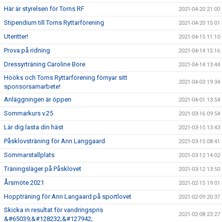
Här är styrelsen för Torns RF
2021-04-20 21:00
Stipendium till Torns Ryttarförening
2021-04-20 15:01
Uteritter!
2021-04-15 11:10
Prova på ridning
2021-04-14 15:16
Dressyrträning Caroline Bore
2021-04-14 13:44
Hööks och Torns Ryttarförening förnyar sitt
2021-04-03 19:34
sponsorsamarbete!
Anläggningen är öppen
2021-04-01 13:54
Sommarkurs v.25
2021-03-16 09:54
Lär dig lasta din häst
2021-03-15 13:43
Påsklovsträning för Ann Langgaard
2021-03-15 08:41
Sommarstallplats
2021-03-12 14:02
Träningsläger på Påsklovet
2021-03-12 13:50
Årsmöte 2021
2021-02-15 19:01
Hoppträning för Ann Langaard på sportlovet
2021-02-09 20:37
Skicka in resultat för vandringspris
2021-02-08 23:27
&#65039;&#128232;&#127942;