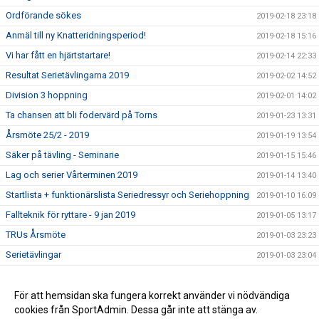
Ordförande sökes
2019-02-18 23:18
Anmäl till ny Knatteridningsperiod!
2019-02-18 15:16
Vi har fått en hjärtstartare!
2019-02-14 22:33
Resultat Serietävlingarna 2019
2019-02-02 14:52
Division 3 hoppning
2019-02-01 14:02
Ta chansen att bli fodervärd på Torns
2019-01-23 13:31
Årsmöte 25/2 - 2019
2019-01-19 13:54
Säker på tävling - Seminarie
2019-01-15 15:46
Lag och serier Vårterminen 2019
2019-01-14 13:40
Startlista + funktionärslista Seriedressyr och Seriehoppning
2019-01-10 16:09
Fallteknik för ryttare - 9 jan 2019
2019-01-05 13:17
TRUs Årsmöte
2019-01-03 23:23
Serietävlingar
2019-01-03 23:04
Hoppträning torsdagar VT-19
2018-12-15 13:15
Ledig stallplats i ponnystallet
För att hemsidan ska fungera korrekt använder vi nödvändiga
2018-12-14 16:43
cookies från SportAdmin. Dessa går inte att stänga av.
Klubbmästerskap och Minimästerskap 2018
2018-02-01 13:36