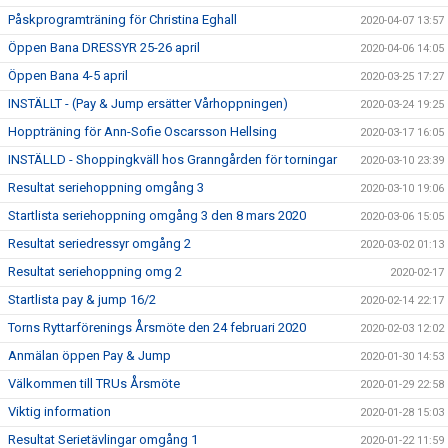
Påskprogramträning för Christina Eghall
2020-04-07 13:57
Öppen Bana DRESSYR 25-26 april
2020-04-06 14:05
Öppen Bana 4-5 april
2020-03-25 17:27
INSTÄLLT - (Pay & Jump ersätter Vårhoppningen)
2020-03-24 19:25
Hoppträning för Ann-Sofie Oscarsson Hellsing
2020-03-17 16:05
INSTÄLLD - Shoppingkväll hos Granngården för torningar
2020-03-10 23:39
Resultat seriehoppning omgång 3
2020-03-10 19:06
Startlista seriehoppning omgång 3 den 8 mars 2020
2020-03-06 15:05
Resultat seriedressyr omgång 2
2020-03-02 01:13
Resultat seriehoppning omg 2
2020-02-17
Startlista pay & jump 16/2
2020-02-14 22:17
Torns Ryttarförenings Årsmöte den 24 februari 2020
2020-02-03 12:02
Anmälan öppen Pay & Jump
2020-01-30 14:53
Välkommen till TRUs Årsmöte
2020-01-29 22:58
Viktig information
2020-01-28 15:03
Resultat Serietävlingar omgång 1
2020-01-22 11:59