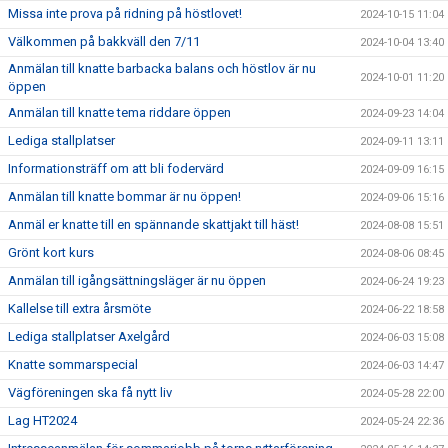
Missa inte prova på ridning på höstlovet!
2024-10-15 11:04
Välkommen på bakkväll den 7/11
2024-10-04 13:40
Anmälan till knatte barbacka balans och höstlov är nu
2024-10-01 11:20
öppen
Anmälan till knatte tema riddare öppen
2024-09-23 14:04
Lediga stallplatser
2024-09-11 13:11
Informationsträff om att bli fodervärd
2024-09-09 16:15
Anmälan till knatte bommar är nu öppen!
2024-09-06 15:16
Anmäl er knatte till en spännande skattjakt till häst!
2024-08-08 15:51
Grönt kort kurs
2024-08-06 08:45
Anmälan till igångsättningsläger är nu öppen
2024-06-24 19:23
Kallelse till extra årsmöte
2024-06-22 18:58
Lediga stallplatser Axelgård
2024-06-03 15:08
Knatte sommarspecial
2024-06-03 14:47
Vägföreningen ska få nytt liv
2024-05-28 22:00
Lag HT2024
2024-05-24 22:36