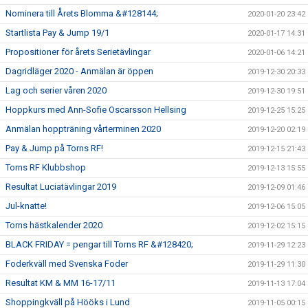
Nominera till Årets Blomma &#128144;
2020-01-20 23:42
Startlista Pay & Jump 19/1
2020-01-17 14:31
Propositioner för årets Serietävlingar
2020-01-06 14:21
Dagridläger 2020 - Anmälan är öppen
2019-12-30 20:33
Lag och serier våren 2020
2019-12-30 19:51
Hoppkurs med Ann-Sofie Oscarsson Hellsing
2019-12-25 15:25
Anmälan hoppträning vårterminen 2020
2019-12-20 02:19
Pay & Jump på Torns RF!
2019-12-15 21:43
Torns RF Klubbshop
2019-12-13 15:55
Resultat Luciatävlingar 2019
2019-12-09 01:46
Jul-knatte!
2019-12-06 15:05
Torns hästkalender 2020
2019-12-02 15:15
BLACK FRIDAY = pengar till Torns RF &#128420;
2019-11-29 12:23
Foderkväll med Svenska Foder
2019-11-29 11:30
Resultat KM & MM 16-17/11
2019-11-13 17:04
Shoppingkväll på Hööks i Lund
2019-11-05 00:15