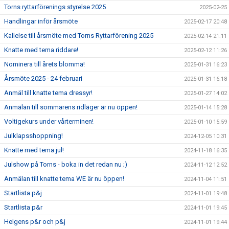
Torns ryttarförenings styrelse 2025
2025-02-25
Handlingar inför årsmöte
2025-02-17 20:48
Kallelse till årsmöte med Torns Ryttarförening 2025
2025-02-14 21:11
Knatte med tema riddare!
2025-02-12 11:26
Nominera till årets blomma!
2025-01-31 16:23
Årsmöte 2025 - 24 februari
2025-01-31 16:18
Anmäl till knatte tema dressyr!
2025-01-27 14:02
Anmälan till sommarens ridläger är nu öppen!
2025-01-14 15:28
Voltigekurs under vårterminen!
2025-01-10 15:59
Julklapsshoppning!
2024-12-05 10:31
Knatte med tema jul!
2024-11-18 16:35
Julshow på Torns - boka in det redan nu ;)
2024-11-12 12:52
Anmälan till knatte tema WE är nu öppen!
2024-11-04 11:51
Startlista p&j
2024-11-01 19:48
Startlista p&r
2024-11-01 19:45
Helgens p&r och p&j
2024-11-01 19:44