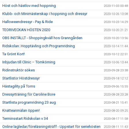
Höst och hästlov med hoppning
2020-11-03 00:48
Klubb- och Minimästerskap i hoppning och dressyr
2020-10-26 13:08
Halloweendressyr - Pay & Ride
2020-10-23 14:29
TEORIVECKAN HÖSTEN 2020
2020-10-20 21:21
OBS INSTÄLLT - Shoppingkväll hos Granngården
2020-10-20 13:56
Ridskolan: Hopptävling och Programridning
2020-10-14 11:44
Ta Grönt Kort!
2020-10-12 22:51
Inbjudan till Clinic – Tömkörning
2020-10-06 13:44
Ridinstruktör sökes
2020-09-28 23:38
Startlistor Höstdressyr
2020-09-18 12:12
Hästagility på Torns
2020-09-06 15:55
Dressyrträning för Caroline Bore
2020-08-28 23:28
Startlista programridning 23 aug
2020-08-21 15:41
Knatteanmälan öppen!
2020-08-20 09:25
Terminsstart Ridskolan v 34
2020-08-17 11:58
Online lagledar/föreläsningsträff - Uppstart för seriehösten
2020-08-11 11:43