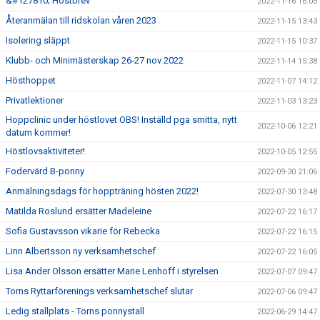
&#127810; Höstbrev
2022-11-16 16:05
Återanmälan till ridskolan våren 2023
2022-11-15 13:43
Isolering släppt
2022-11-15 10:37
Klubb- och Minimästerskap 26-27 nov 2022
2022-11-14 15:38
Hösthoppet
2022-11-07 14:12
Privatlektioner
2022-11-03 13:23
Hoppclinic under höstlovet OBS! Inställd pga smitta, nytt
2022-10-06 12:21
datum kommer!
Höstlovsaktiviteter!
2022-10-05 12:55
Fodervärd B-ponny
2022-09-30 21:06
Anmälningsdags för hoppträning hösten 2022!
2022-07-30 13:48
Matilda Roslund ersätter Madeleine
2022-07-22 16:17
Sofia Gustavsson vikarie för Rebecka
2022-07-22 16:15
Linn Albertsson ny verksamhetschef
2022-07-22 16:05
Lisa Ander Olsson ersätter Marie Lenhoff i styrelsen
2022-07-07 09:47
Torns Ryttarförenings verksamhetschef slutar
2022-07-06 09:47
Ledig stallplats - Torns ponnystall
2022-06-29 14:47