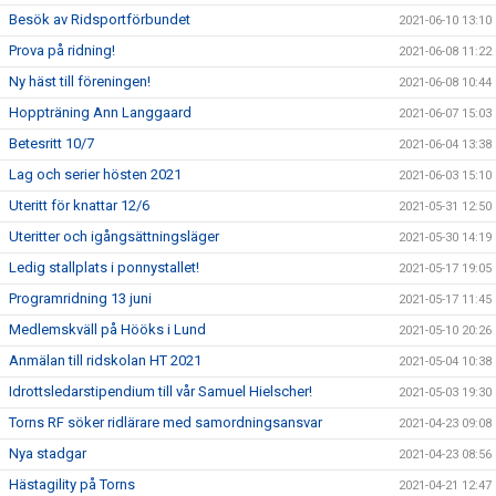
Besök av Ridsportförbundet
2021-06-10 13:10
Prova på ridning!
2021-06-08 11:22
Ny häst till föreningen!
2021-06-08 10:44
Hoppträning Ann Langgaard
2021-06-07 15:03
Betesritt 10/7
2021-06-04 13:38
Lag och serier hösten 2021
2021-06-03 15:10
Uteritt för knattar 12/6
2021-05-31 12:50
Uteritter och igångsättningsläger
2021-05-30 14:19
Ledig stallplats i ponnystallet!
2021-05-17 19:05
Programridning 13 juni
2021-05-17 11:45
Medlemskväll på Hööks i Lund
2021-05-10 20:26
Anmälan till ridskolan HT 2021
2021-05-04 10:38
Idrottsledarstipendium till vår Samuel Hielscher!
2021-05-03 19:30
Torns RF söker ridlärare med samordningsansvar
2021-04-23 09:08
Nya stadgar
2021-04-23 08:56
Hästagility på Torns
2021-04-21 12:47