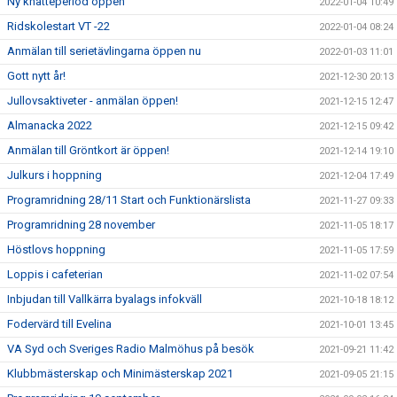
Ny knatteperiod öppen
2022-01-04 10:49
Ridskolestart VT -22
2022-01-04 08:24
Anmälan till serietävlingarna öppen nu
2022-01-03 11:01
Gott nytt år!
2021-12-30 20:13
Jullovsaktiveter - anmälan öppen!
2021-12-15 12:47
Almanacka 2022
2021-12-15 09:42
Anmälan till Gröntkort är öppen!
2021-12-14 19:10
Julkurs i hoppning
2021-12-04 17:49
Programridning 28/11 Start och Funktionärslista
2021-11-27 09:33
Programridning 28 november
2021-11-05 18:17
Höstlovs hoppning
2021-11-05 17:59
Loppis i cafeterian
2021-11-02 07:54
Inbjudan till Vallkärra byalags infokväll
2021-10-18 18:12
Fodervärd till Evelina
2021-10-01 13:45
VA Syd och Sveriges Radio Malmöhus på besök
2021-09-21 11:42
Klubbmästerskap och Minimästerskap 2021
2021-09-05 21:15