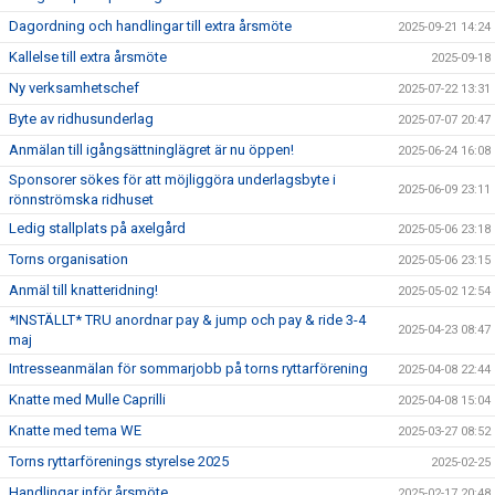
Dagordning och handlingar till extra årsmöte
2025-09-21 14:24
Kallelse till extra årsmöte
2025-09-18
Ny verksamhetschef
2025-07-22 13:31
Byte av ridhusunderlag
2025-07-07 20:47
Anmälan till igångsättninglägret är nu öppen!
2025-06-24 16:08
Sponsorer sökes för att möjliggöra underlagsbyte i
2025-06-09 23:11
rönnströmska ridhuset
Ledig stallplats på axelgård
2025-05-06 23:18
Torns organisation
2025-05-06 23:15
Anmäl till knatteridning!
2025-05-02 12:54
*INSTÄLLT* TRU anordnar pay & jump och pay & ride 3-4
2025-04-23 08:47
maj
Intresseanmälan för sommarjobb på torns ryttarförening
2025-04-08 22:44
Knatte med Mulle Caprilli
2025-04-08 15:04
Knatte med tema WE
2025-03-27 08:52
Torns ryttarförenings styrelse 2025
2025-02-25
Handlingar inför årsmöte
2025-02-17 20:48