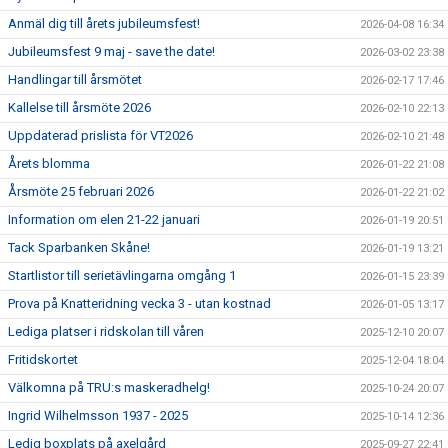
Anmäl dig till årets jubileumsfest!
2026-04-08 16:34
Jubileumsfest 9 maj - save the date!
2026-03-02 23:38
Handlingar till årsmötet
2026-02-17 17:46
Kallelse till årsmöte 2026
2026-02-10 22:13
Uppdaterad prislista för VT2026
2026-02-10 21:48
Årets blomma
2026-01-22 21:08
Årsmöte 25 februari 2026
2026-01-22 21:02
Information om elen 21-22 januari
2026-01-19 20:51
Tack Sparbanken Skåne!
2026-01-19 13:21
Startlistor till serietävlingarna omgång 1
2026-01-15 23:39
Prova på Knatteridning vecka 3 - utan kostnad
2026-01-05 13:17
Lediga platser i ridskolan till våren
2025-12-10 20:07
Fritidskortet
2025-12-04 18:04
Välkomna på TRU:s maskeradhelg!
2025-10-24 20:07
Ingrid Wilhelmsson 1937 - 2025
2025-10-14 12:36
Ledig boxplats på axelgård
2025-09-27 22:41