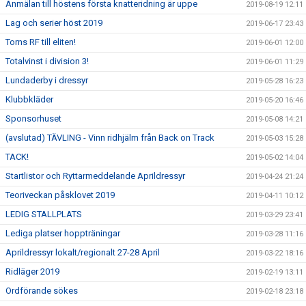
Anmälan till höstens första knatteridning är uppe
2019-08-19 12:11
Lag och serier höst 2019
2019-06-17 23:43
Torns RF till eliten!
2019-06-01 12:00
Totalvinst i division 3!
2019-06-01 11:29
Lundaderby i dressyr
2019-05-28 16:23
Klubbkläder
2019-05-20 16:46
Sponsorhuset
2019-05-08 14:21
(avslutad) TÄVLING - Vinn ridhjälm från Back on Track
2019-05-03 15:28
TACK!
2019-05-02 14:04
Startlistor och Ryttarmeddelande Aprildressyr
2019-04-24 21:24
Teoriveckan påsklovet 2019
2019-04-11 10:12
LEDIG STALLPLATS
2019-03-29 23:41
Lediga platser hoppträningar
2019-03-28 11:16
Aprildressyr lokalt/regionalt 27-28 April
2019-03-22 18:16
Ridläger 2019
2019-02-19 13:11
Ordförande sökes
2019-02-18 23:18