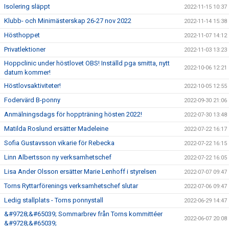
Isolering släppt
2022-11-15 10:37
Klubb- och Minimästerskap 26-27 nov 2022
2022-11-14 15:38
Hösthoppet
2022-11-07 14:12
Privatlektioner
2022-11-03 13:23
Hoppclinic under höstlovet OBS! Inställd pga smitta, nytt
2022-10-06 12:21
datum kommer!
Höstlovsaktiviteter!
2022-10-05 12:55
Fodervärd B-ponny
2022-09-30 21:06
Anmälningsdags för hoppträning hösten 2022!
2022-07-30 13:48
Matilda Roslund ersätter Madeleine
2022-07-22 16:17
Sofia Gustavsson vikarie för Rebecka
2022-07-22 16:15
Linn Albertsson ny verksamhetschef
2022-07-22 16:05
Lisa Ander Olsson ersätter Marie Lenhoff i styrelsen
2022-07-07 09:47
Torns Ryttarförenings verksamhetschef slutar
2022-07-06 09:47
Ledig stallplats - Torns ponnystall
2022-06-29 14:47
&#9728;&#65039; Sommarbrev från Torns kommittéer
2022-06-07 20:08
&#9728;&#65039;