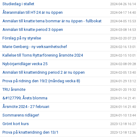
Studiedag i stallet
2024-04-26 16:14
Återanmälan till HT-24 är nu öppen
2024-04-17 14:40
Anmälan till knatte tema bommar är nu öppen - fullbokat
2024-04-05 15:53
Anmälan till knatte period 3 öppen
2024-03-08 14:53
Förslag på ny styrelse
2024-02-20 07:23
Marie Genberg - ny verksamhetschef
2024-02-16 13:01
Kallelse till Torns Ryttarförening årsmöte 2024
2024-02-15 10:01
Nybörjarridläger vecka 25
2024-02-08 09:28
Anmälan till knatteridning period 2 är nu öppen
2024-02-05 13:40
Prova på ridning den 19/2 (måndag vecka 8)
2024-01-29 13:12
TRU årsmöte
2024-01-20 19:32
&#127799; Årets blomma
2024-01-14 21:41
Årsmöte 2024 - 27 februari
2024-01-14 21:40
Sommarens ridläger!
2024-01-10 13:44
Grönt kort kurs
2023-12-18 16:27
Prova på knatteridning den 13/1
2023-12-18 12:36