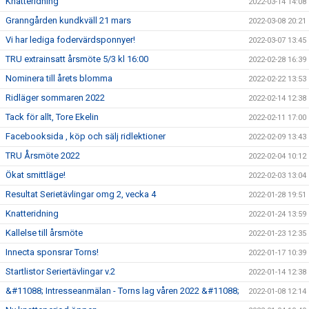
Knatteridning
2022-03-14 14:08
Granngården kundkväll 21 mars
2022-03-08 20:21
Vi har lediga fodervärdsponnyer!
2022-03-07 13:45
TRU extrainsatt årsmöte 5/3 kl 16:00
2022-02-28 16:39
Nominera till årets blomma
2022-02-22 13:53
Ridläger sommaren 2022
2022-02-14 12:38
Tack för allt, Tore Ekelin
2022-02-11 17:00
Facebooksida , köp och sälj ridlektioner
2022-02-09 13:43
TRU Årsmöte 2022
2022-02-04 10:12
Ökat smittläge!
2022-02-03 13:04
Resultat Serietävlingar omg 2, vecka 4
2022-01-28 19:51
Knatteridning
2022-01-24 13:59
Kallelse till årsmöte
2022-01-23 12:35
Innecta sponsrar Torns!
2022-01-17 10:39
Startlistor Seriertävlingar v.2
2022-01-14 12:38
&#11088; Intresseanmälan - Torns lag våren 2022 &#11088;
2022-01-08 12:14