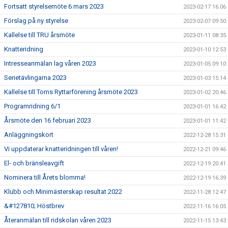
Fortsatt styrelsemöte 6 mars 2023
2023-02-17 16:06
Förslag på ny styrelse
2023-02-07 09:50
Kallelse till TRU årsmöte
2023-01-11 08:35
Knatteridning
2023-01-10 12:53
Intresseanmälan lag våren 2023
2023-01-05 09:10
Serietävlingarna 2023
2023-01-03 15:14
Kallelse till Torns Ryttarförening årsmöte 2023
2023-01-02 20:46
Programridning 6/1
2023-01-01 16:42
Årsmöte den 16 februari 2023
2023-01-01 11:42
Anläggningskort
2022-12-28 15:31
Vi uppdaterar knatteridningen till våren!
2022-12-21 09:46
El- och bränsleavgift
2022-12-19 20:41
Nominera till Årets blomma!
2022-12-19 16:39
Klubb och Minimästerskap resultat 2022
2022-11-28 12:47
&#127810; Höstbrev
2022-11-16 16:05
Återanmälan till ridskolan våren 2023
2022-11-15 13:43