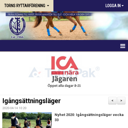
TORNS RYTTARFÖRENING
LOGGA IN
HEM
FÖRENINGEN
RIDSKOLAN
TRÄNING & KURSER
Igångsättningsläger
<
>
STALLPLATS
2020-04-14 10:20
Nyhet 2020: Igångsättningsläger vecka
33
TÄVLING