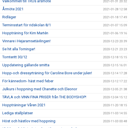
Välkommen till TRUs årsmöte
2021-01-31 20:32
Årmöte 2021
2021-01-28 12:58
Ridläger
2021-01-18 17:49
Terminsstart för ridskolan 8/1
2021-01-07 15:09
Hoppträning för Kim Martén
2021-01-06 19:16
Vinnare i Hejaramsetävlingen!
2020-12-23 20:39
Se hit alla Torningar!
2020-12-21 23:23
Tomteritt 30/12
2020-12-18 15:15
Uppdatering gällande smitta
2020-12-15 16:01
Hopp-och dressyrträning för Caroline Bore under julen!
2020-12-14 17:28
För kännedom- häst med feber
2020-12-12 17:22
Julkurs i hoppning med Chanette och Eleonor
2020-12-05 21:38
TÄVLA och VINN FINA PRISER från THE BODYSHOP!
2020-12-04 15:12
Hoppträningar Våren 2021
2020-11-20 18:15
Lediga stallplatser
2020-11-03 14:55
Höst och hästlov med hoppning
2020-11-03 00:48