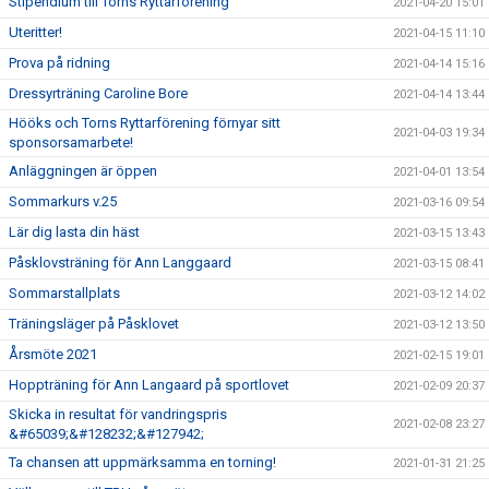
Stipendium till Torns Ryttarförening
2021-04-20 15:01
Uteritter!
2021-04-15 11:10
Prova på ridning
2021-04-14 15:16
Dressyrträning Caroline Bore
2021-04-14 13:44
Hööks och Torns Ryttarförening förnyar sitt
2021-04-03 19:34
sponsorsamarbete!
Anläggningen är öppen
2021-04-01 13:54
Sommarkurs v.25
2021-03-16 09:54
Lär dig lasta din häst
2021-03-15 13:43
Påsklovsträning för Ann Langgaard
2021-03-15 08:41
Sommarstallplats
2021-03-12 14:02
Träningsläger på Påsklovet
2021-03-12 13:50
Årsmöte 2021
2021-02-15 19:01
Hoppträning för Ann Langaard på sportlovet
2021-02-09 20:37
Skicka in resultat för vandringspris
2021-02-08 23:27
&#65039;&#128232;&#127942;
Ta chansen att uppmärksamma en torning!
2021-01-31 21:25