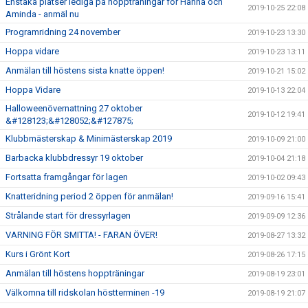
Enstaka platser lediga på hoppträningar för Hanna och
2019-10-25 22:08
Aminda - anmäl nu
Programridning 24 november
2019-10-23 13:30
Hoppa vidare
2019-10-23 13:11
Anmälan till höstens sista knatte öppen!
2019-10-21 15:02
Hoppa Vidare
2019-10-13 22:04
Halloweenövernattning 27 oktober
2019-10-12 19:41
&#128123;&#128052;&#127875;
Klubbmästerskap & Minimästerskap 2019
2019-10-09 21:00
Barbacka klubbdressyr 19 oktober
2019-10-04 21:18
Fortsatta framgångar för lagen
2019-10-02 09:43
Knatteridning period 2 öppen för anmälan!
2019-09-16 15:41
Strålande start för dressyrlagen
2019-09-09 12:36
VARNING FÖR SMITTA! - FARAN ÖVER!
2019-08-27 13:32
Kurs i Grönt Kort
2019-08-26 17:15
Anmälan till höstens hoppträningar
2019-08-19 23:01
Välkomna till ridskolan höstterminen -19
2019-08-19 21:07