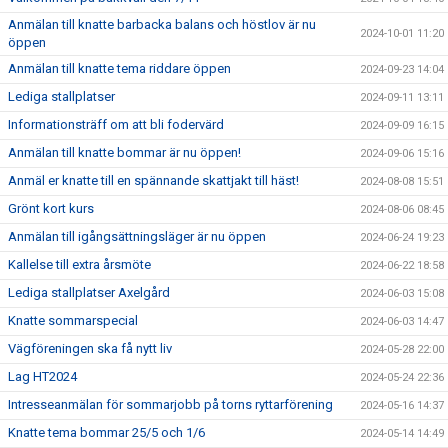
Anmälan till knatte barbacka balans och höstlov är nu
2024-10-01 11:20
öppen
Anmälan till knatte tema riddare öppen
2024-09-23 14:04
Lediga stallplatser
2024-09-11 13:11
Informationsträff om att bli fodervärd
2024-09-09 16:15
Anmälan till knatte bommar är nu öppen!
2024-09-06 15:16
Anmäl er knatte till en spännande skattjakt till häst!
2024-08-08 15:51
Grönt kort kurs
2024-08-06 08:45
Anmälan till igångsättningsläger är nu öppen
2024-06-24 19:23
Kallelse till extra årsmöte
2024-06-22 18:58
Lediga stallplatser Axelgård
2024-06-03 15:08
Knatte sommarspecial
2024-06-03 14:47
Vägföreningen ska få nytt liv
2024-05-28 22:00
Lag HT2024
2024-05-24 22:36
Intresseanmälan för sommarjobb på torns ryttarförening
2024-05-16 14:37
Knatte tema bommar 25/5 och 1/6
2024-05-14 14:49