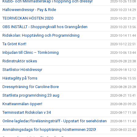
Klubb- och Minimästerskap i hoppning och dressyr
2020-10-26 13:08
Halloweendressyr - Pay & Ride
2020-10-23 14:29
TEORIVECKAN HÖSTEN 2020
2020-10-20 21:21
OBS INSTÄLLT - Shoppingkväll hos Granngården
2020-10-20 13:56
Ridskolan: Hopptävling och Programridning
2020-10-14 11:44
Ta Grönt Kort!
2020-10-12 22:51
Inbjudan till Clinic – Tömkörning
2020-10-06 13:44
Ridinstruktör sökes
2020-09-28 23:38
Startlistor Höstdressyr
2020-09-18 12:12
Hästagility på Torns
2020-09-06 15:55
Dressyrträning för Caroline Bore
2020-08-28 23:28
Startlista programridning 23 aug
2020-08-21 15:41
Knatteanmälan öppen!
2020-08-20 09:25
Terminsstart Ridskolan v 34
2020-08-17 11:58
Online lagledar/föreläsningsträff - Uppstart för seriehösten
2020-08-11 11:43
Anmälningsdags för hoppträning höstterminen 2020!
2020-08-03 22:40