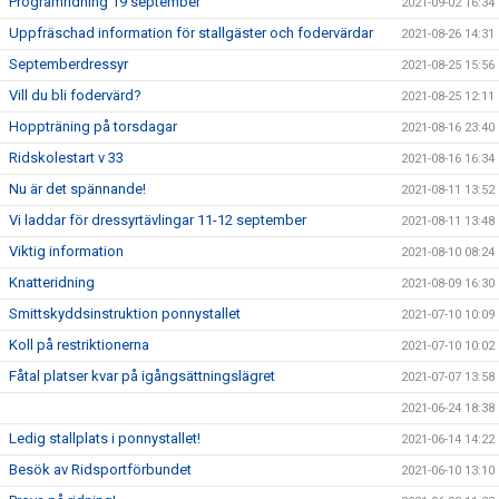
Programridning 19 september
2021-09-02 16:34
Uppfräschad information för stallgäster och fodervärdar
2021-08-26 14:31
Septemberdressyr
2021-08-25 15:56
Vill du bli fodervärd?
2021-08-25 12:11
Hoppträning på torsdagar
2021-08-16 23:40
Ridskolestart v 33
2021-08-16 16:34
Nu är det spännande!
2021-08-11 13:52
Vi laddar för dressyrtävlingar 11-12 september
2021-08-11 13:48
Viktig information
2021-08-10 08:24
Knatteridning
2021-08-09 16:30
Smittskyddsinstruktion ponnystallet
2021-07-10 10:09
Koll på restriktionerna
2021-07-10 10:02
Fåtal platser kvar på igångsättningslägret
2021-07-07 13:58
2021-06-24 18:38
Ledig stallplats i ponnystallet!
2021-06-14 14:22
Besök av Ridsportförbundet
2021-06-10 13:10