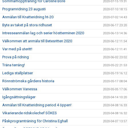
Sommarhoppträning för Caroline Bore
2020-07-15 19:31
Programridning 23 augusti
2020-07-10 18:15
Anmälan till Knatteridning ht-20
2020-07-02 14:43
Byte av taket på stora ridhuset
2020-06-17 23:20
Intresseanmälan lag och serier höstterminen 2020
2020-06-13 14:36
Välkommen att anmäla till Betesritten 2020
2020-06-12 11:54
Var med på uteritt!
2020-06-12 11:41
Prova på ridning
2020-06-02 23:02
Träna terräng!
2020-05-22 21:53
Lediga stallplatser
2020-05-19 16:12
Rönnströmska gårdens historia
2020-05-17 08:04
Välkommen Vanessa
2020-05-05 17:06
Igångsättningsläger
2020-04-14 10:20
Anmälan till Knatteridning period 4 öppen!
2020-04-08 16:33
Vikarierande ridskolechef SÖKES
2020-04-08 16:32
Påskprogramträning för Christina Eghall
2020-04-07 13:57