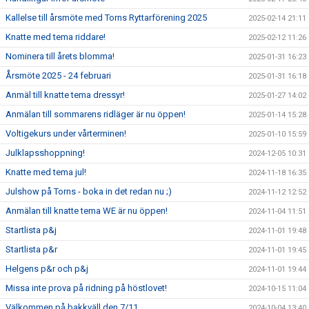
Kallelse till årsmöte med Torns Ryttarförening 2025
2025-02-14 21:11
Knatte med tema riddare!
2025-02-12 11:26
Nominera till årets blomma!
2025-01-31 16:23
Årsmöte 2025 - 24 februari
2025-01-31 16:18
Anmäl till knatte tema dressyr!
2025-01-27 14:02
Anmälan till sommarens ridläger är nu öppen!
2025-01-14 15:28
Voltigekurs under vårterminen!
2025-01-10 15:59
Julklapsshoppning!
2024-12-05 10:31
Knatte med tema jul!
2024-11-18 16:35
Julshow på Torns - boka in det redan nu ;)
2024-11-12 12:52
Anmälan till knatte tema WE är nu öppen!
2024-11-04 11:51
Startlista p&j
2024-11-01 19:48
Startlista p&r
2024-11-01 19:45
Helgens p&r och p&j
2024-11-01 19:44
Missa inte prova på ridning på höstlovet!
2024-10-15 11:04
Välkommen på bakkväll den 7/11
2024-10-04 13:40