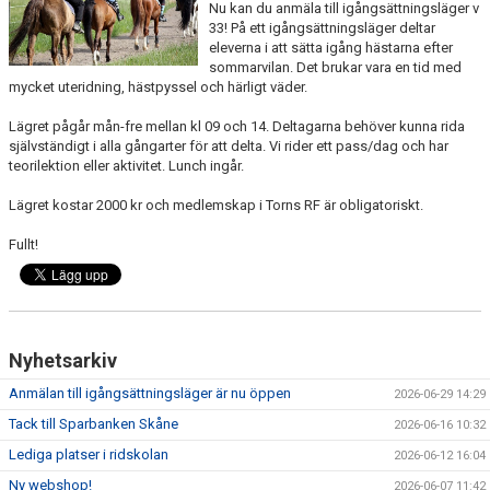
Nu kan du anmäla till igångsättningsläger v
ANLÄGGNING
33! På ett igångsättningsläger deltar
eleverna i att sätta igång hästarna efter
sommarvilan. Det brukar vara en tid med
RIDHUSKALENDER
mycket uteridning, hästpyssel och härligt väder.
KONTAKT
Lägret pågår mån-fre mellan kl 09 och 14. Deltagarna behöver kunna rida
självständigt i alla gångarter för att delta. Vi rider ett pass/dag och har
teorilektion eller aktivitet. Lunch ingår.
BLI SPONSOR!
Lägret kostar 2000 kr och medlemskap i Torns RF är obligatoriskt.
KLUBBSHOP
Fullt!
MEDLEMSKAP
HIPPOCRATES
STÖTTA TORNS
Nyhetsarkiv
Anmälan till igångsättningsläger är nu öppen
2026-06-29 14:29
LEKTIONSPLANERING RIDSKOLA
Tack till Sparbanken Skåne
2026-06-16 10:32
Lediga platser i ridskolan
2026-06-12 16:04
Ny webshop!
2026-06-07 11:42