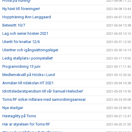
Prova på ridning!
2021-06-08 11:22
Ny häst till föreningen!
2021-06-08 10:44
Hoppträning Ann Langgaard
2021-06-07 15:03
Betesritt 10/7
2021-06-04 13:38
Lag och serier hösten 2021
2021-06-03 15:10
Uteritt för knattar 12/6
2021-05-31 12:50
Uteritter och igångsättningsläger
2021-05-30 14:19
Ledig stallplats i ponnystallet!
2021-05-17 19:05
Programridning 13 juni
2021-05-17 11:45
Medlemskväll på Hööks i Lund
2021-05-10 20:26
Anmälan till ridskolan HT 2021
2021-05-04 10:38
Idrottsledarstipendium till vår Samuel Hielscher!
2021-05-03 19:30
Torns RF söker ridlärare med samordningsansvar
2021-04-23 09:08
Nya stadgar
2021-04-23 08:56
Hästagility på Torns
2021-04-21 12:47
Här är styrelsen för Torns RF
2021-04-20 21:00