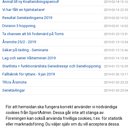
Anmäl till ny Knatteridningsperiod!
2019-02-18 15:16
Vi har fått en hjärtstartare!
2019-02-14 22:33
Resultat Serietävlingarna 2019
2019-02-02 14:52
Division 3 hoppning
2019-02-01 14:02
Ta chansen att bli fodervärd på Torns
2019-01-23 13:31
Årsmöte 25/2 - 2019
2019-01-19 13:54
Säker på tävling - Seminarie
2019-01-15 15:46
Lag och serier Vårterminen 2019
2019-01-14 13:40
Startlista + funktionärslista Seriedressyr och Seriehoppning
2019-01-10 16:09
Fallteknik för ryttare - 9 jan 2019
2019-01-05 13:17
TRUs Årsmöte
2019-01-03 23:23
Serietävlingar
2019-01-03 23:04
Hoppträning torsdagar VT-19
2018-12-15 13:15
Ledig stallplats i ponnystallet
För att hemsidan ska fungera korrekt använder vi nödvändiga
2018-12-14 16:43
cookies från SportAdmin. Dessa går inte att stänga av.
Klubbmästerskap och Minimästerskap 2018
2018-02-01 13:36
Föreningen kan också använda frivilliga cookies, t.ex. för statistik
eller marknadsföring. Du väljer själv om du vill acceptera dessa.