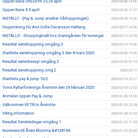
Öppen Bana DRESSYR 25-26 april
2020-04-06 14:05
Öppen Bana 4-5 april
2020-03-25 17:27
INSTÄLLT - (Pay & Jump ersätter Vårhoppningen)
2020-03-24 19:25
Hoppträning för Ann-Sofie Oscarsson Hellsing
2020-03-17 16:05
INSTÄLLD - Shoppingkväll hos Granngården för torningar
2020-03-10 23:39
Resultat seriehoppning omgång 3
2020-03-10 19:06
Startlista seriehoppning omgång 3 den 8 mars 2020
2020-03-06 15:05
Resultat seriedressyr omgång 2
2020-03-02 01:13
Resultat seriehoppning omg 2
2020-02-17
Startlista pay & jump 16/2
2020-02-14 22:17
Torns Ryttarförenings Årsmöte den 24 februari 2020
2020-02-03 12:02
Anmälan öppen Pay & Jump
2020-01-30 14:53
Välkommen till TRUs Årsmöte
2020-01-29 22:58
Viktig information
2020-01-28 15:03
Resultat Serietävlingar omgång 1
2020-01-22 11:59
Nominera till Årets Blomma &#128144;
2020-01-20 23:42