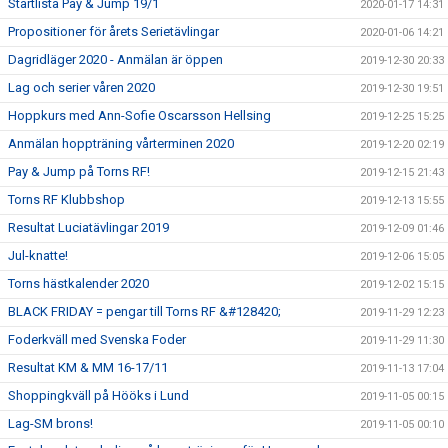
Startlista Pay & Jump 19/1
2020-01-17 14:31
Propositioner för årets Serietävlingar
2020-01-06 14:21
Dagridläger 2020 - Anmälan är öppen
2019-12-30 20:33
Lag och serier våren 2020
2019-12-30 19:51
Hoppkurs med Ann-Sofie Oscarsson Hellsing
2019-12-25 15:25
Anmälan hoppträning vårterminen 2020
2019-12-20 02:19
Pay & Jump på Torns RF!
2019-12-15 21:43
Torns RF Klubbshop
2019-12-13 15:55
Resultat Luciatävlingar 2019
2019-12-09 01:46
Jul-knatte!
2019-12-06 15:05
Torns hästkalender 2020
2019-12-02 15:15
BLACK FRIDAY = pengar till Torns RF &#128420;
2019-11-29 12:23
Foderkväll med Svenska Foder
2019-11-29 11:30
Resultat KM & MM 16-17/11
2019-11-13 17:04
Shoppingkväll på Hööks i Lund
2019-11-05 00:15
Lag-SM brons!
2019-11-05 00:10