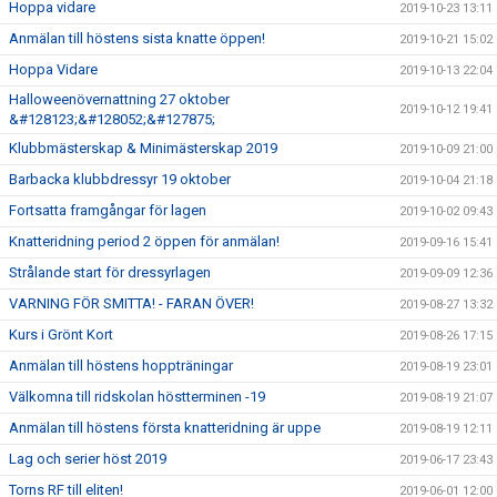
Hoppa vidare
2019-10-23 13:11
Anmälan till höstens sista knatte öppen!
2019-10-21 15:02
Hoppa Vidare
2019-10-13 22:04
Halloweenövernattning 27 oktober
2019-10-12 19:41
&#128123;&#128052;&#127875;
Klubbmästerskap & Minimästerskap 2019
2019-10-09 21:00
Barbacka klubbdressyr 19 oktober
2019-10-04 21:18
Fortsatta framgångar för lagen
2019-10-02 09:43
Knatteridning period 2 öppen för anmälan!
2019-09-16 15:41
Strålande start för dressyrlagen
2019-09-09 12:36
VARNING FÖR SMITTA! - FARAN ÖVER!
2019-08-27 13:32
Kurs i Grönt Kort
2019-08-26 17:15
Anmälan till höstens hoppträningar
2019-08-19 23:01
Välkomna till ridskolan höstterminen -19
2019-08-19 21:07
Anmälan till höstens första knatteridning är uppe
2019-08-19 12:11
Lag och serier höst 2019
2019-06-17 23:43
Torns RF till eliten!
2019-06-01 12:00