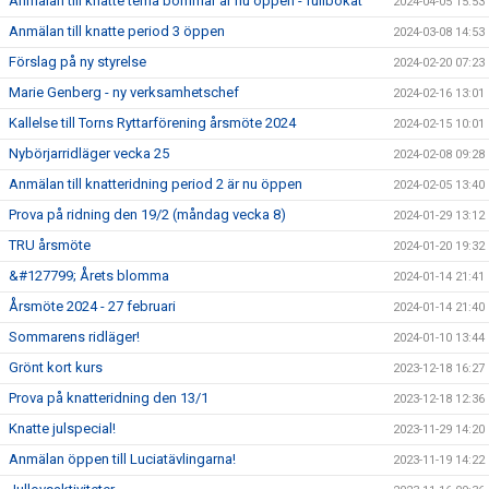
Anmälan till knatte tema bommar är nu öppen - fullbokat
2024-04-05 15:53
Anmälan till knatte period 3 öppen
2024-03-08 14:53
Förslag på ny styrelse
2024-02-20 07:23
Marie Genberg - ny verksamhetschef
2024-02-16 13:01
Kallelse till Torns Ryttarförening årsmöte 2024
2024-02-15 10:01
Nybörjarridläger vecka 25
2024-02-08 09:28
Anmälan till knatteridning period 2 är nu öppen
2024-02-05 13:40
Prova på ridning den 19/2 (måndag vecka 8)
2024-01-29 13:12
TRU årsmöte
2024-01-20 19:32
&#127799; Årets blomma
2024-01-14 21:41
Årsmöte 2024 - 27 februari
2024-01-14 21:40
Sommarens ridläger!
2024-01-10 13:44
Grönt kort kurs
2023-12-18 16:27
Prova på knatteridning den 13/1
2023-12-18 12:36
Knatte julspecial!
2023-11-29 14:20
Anmälan öppen till Luciatävlingarna!
2023-11-19 14:22