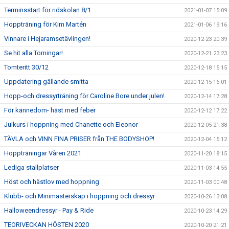
Terminsstart för ridskolan 8/1
2021-01-07 15:09
Hoppträning för Kim Martén
2021-01-06 19:16
Vinnare i Hejaramsetävlingen!
2020-12-23 20:39
Se hit alla Torningar!
2020-12-21 23:23
Tomteritt 30/12
2020-12-18 15:15
Uppdatering gällande smitta
2020-12-15 16:01
Hopp-och dressyrträning för Caroline Bore under julen!
2020-12-14 17:28
För kännedom- häst med feber
2020-12-12 17:22
Julkurs i hoppning med Chanette och Eleonor
2020-12-05 21:38
TÄVLA och VINN FINA PRISER från THE BODYSHOP!
2020-12-04 15:12
Hoppträningar Våren 2021
2020-11-20 18:15
Lediga stallplatser
2020-11-03 14:55
Höst och hästlov med hoppning
2020-11-03 00:48
Klubb- och Minimästerskap i hoppning och dressyr
2020-10-26 13:08
Halloweendressyr - Pay & Ride
2020-10-23 14:29
TEORIVECKAN HÖSTEN 2020
2020-10-20 21:21