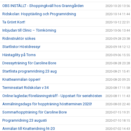
OBS INSTÄLLT - Shoppingkväll hos Granngården
2020-10-20 13:56
Ridskolan: Hopptävling och Programridning
2020-10-14 11:44
Ta Grönt Kort!
2020-10-12 22:51
Inbjudan till Clinic – Tömkörning
2020-10-06 13:44
Ridinstruktör sökes
2020-09-28 23:38
Startlistor Höstdressyr
2020-09-18 12:12
Hästagility på Torns
2020-09-06 15:55
Dressyrträning för Caroline Bore
2020-08-28 23:28
Startlista programridning 23 aug
2020-08-21 15:41
Knatteanmälan öppen!
2020-08-20 09:25
Terminsstart Ridskolan v 34
2020-08-17 11:58
Online lagledar/föreläsningsträff - Uppstart för seriehösten
2020-08-11 11:43
Anmälningsdags för hoppträning höstterminen 2020!
2020-08-03 22:40
Sommarhoppträning för Caroline Bore
2020-07-15 19:31
Programridning 23 augusti
2020-07-10 18:15
Anmälan till Knatteridning ht-20
2020-07-02 14:43