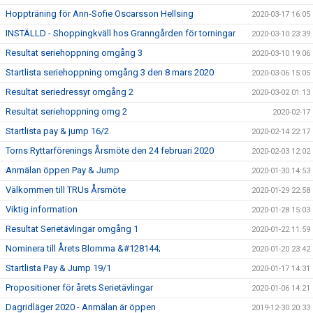
Hoppträning för Ann-Sofie Oscarsson Hellsing
2020-03-17 16:05
INSTÄLLD - Shoppingkväll hos Granngården för torningar
2020-03-10 23:39
Resultat seriehoppning omgång 3
2020-03-10 19:06
Startlista seriehoppning omgång 3 den 8 mars 2020
2020-03-06 15:05
Resultat seriedressyr omgång 2
2020-03-02 01:13
Resultat seriehoppning omg 2
2020-02-17
Startlista pay & jump 16/2
2020-02-14 22:17
Torns Ryttarförenings Årsmöte den 24 februari 2020
2020-02-03 12:02
Anmälan öppen Pay & Jump
2020-01-30 14:53
Välkommen till TRUs Årsmöte
2020-01-29 22:58
Viktig information
2020-01-28 15:03
Resultat Serietävlingar omgång 1
2020-01-22 11:59
Nominera till Årets Blomma &#128144;
2020-01-20 23:42
Startlista Pay & Jump 19/1
2020-01-17 14:31
Propositioner för årets Serietävlingar
2020-01-06 14:21
Dagridläger 2020 - Anmälan är öppen
2019-12-30 20:33