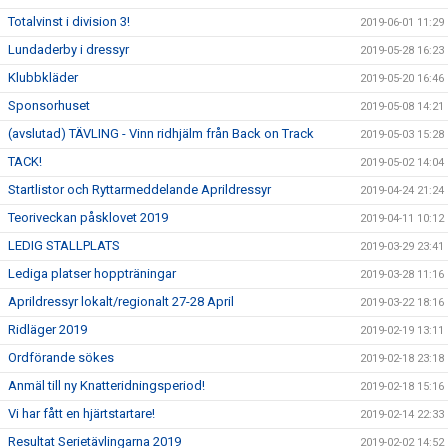
Totalvinst i division 3!
2019-06-01 11:29
Lundaderby i dressyr
2019-05-28 16:23
Klubbkläder
2019-05-20 16:46
Sponsorhuset
2019-05-08 14:21
(avslutad) TÄVLING - Vinn ridhjälm från Back on Track
2019-05-03 15:28
TACK!
2019-05-02 14:04
Startlistor och Ryttarmeddelande Aprildressyr
2019-04-24 21:24
Teoriveckan påsklovet 2019
2019-04-11 10:12
LEDIG STALLPLATS
2019-03-29 23:41
Lediga platser hoppträningar
2019-03-28 11:16
Aprildressyr lokalt/regionalt 27-28 April
2019-03-22 18:16
Ridläger 2019
2019-02-19 13:11
Ordförande sökes
2019-02-18 23:18
Anmäl till ny Knatteridningsperiod!
2019-02-18 15:16
Vi har fått en hjärtstartare!
2019-02-14 22:33
Resultat Serietävlingarna 2019
2019-02-02 14:52