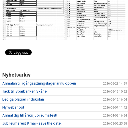
ANLÄGGNING
RIDHUSKALENDER
KONTAKT
BLI SPONSOR!
KLUBBSHOP
MEDLEMSKAP
Nyhetsarkiv
HIPPOCRATES
Anmälan till igångsättningsläger är nu öppen
2026-06-29 14:29
Tack till Sparbanken Skåne
2026-06-16 10:32
STÖTTA TORNS
Lediga platser i ridskolan
2026-06-12 16:04
LEKTIONSPLANERING RIDSKOLA
Ny webshop!
2026-06-07 11:42
Anmäl dig till årets jubileumsfest!
2026-04-08 16:34
Jubileumsfest 9 maj - save the date!
2026-03-02 23:38