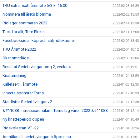
TRU extrainsatt årsmöte 5/3 kl 16:00
2022-02-28 16:39
Nominera till årets blomma
2022-02-22 13:53
Ridläger sommaren 2022
2022-02-14 12:38
Tack för allt, Tore Ekelin
2022-02-11 17:00
Facebooksida , köp och sälj ridlektioner
2022-02-09 13:43
TRU Årsmöte 2022
2022-02-04 10:12
Ökat smittläge!
2022-02-03 13:04
Resultat Serietävlingar omg 2, vecka 4
2022-01-28 19:51
Knatteridning
2022-01-24 13:59
Kallelse till årsmöte
2022-01-23 12:35
Innecta sponsrar Torns!
2022-01-17 10:39
Startlistor Seriertävlingar v.2
2022-01-14 12:38
&#11088; Intresseanmälan - Torns lag våren 2022 &#11088;
2022-01-08 12:14
Ny knatteperiod öppen
2022-01-04 10:49
Ridskolestart VT -22
2022-01-04 08:24
Anmälan till serietävlingarna öppen nu
2022-01-03 11:01