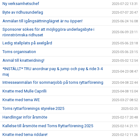
Ny verksamhetschef
2025-07-22 13:31
Byte av ridhusunderlag
2025-07-07 20:47
Anmälan till igångsättninglägret är nu öppen!
2025-06-24 16:08
Sponsorer sökes för att möjliggöra underlagsbyte i
2025-06-09 23:11
rönnströmska ridhuset
Ledig stallplats på axelgård
2025-05-06 23:18
Torns organisation
2025-05-06 23:15
Anmäl till knatteridning!
2025-05-02 12:54
*INSTÄLLT* TRU anordnar pay & jump och pay & ride 3-4
2025-04-23 08:47
maj
Intresseanmälan för sommarjobb på torns ryttarförening
2025-04-08 22:44
Knatte med Mulle Caprilli
2025-04-08 15:04
Knatte med tema WE
2025-03-27 08:52
Torns ryttarförenings styrelse 2025
2025-02-25
Handlingar inför årsmöte
2025-02-17 20:48
Kallelse till årsmöte med Torns Ryttarförening 2025
2025-02-14 21:11
Knatte med tema riddare!
2025-02-12 11:26