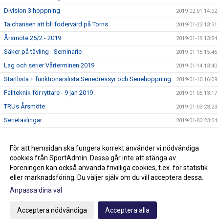
Division 3 hoppning
2019-02-01 14:02
Ta chansen att bli fodervärd på Torns
2019-01-23 13:31
Årsmöte 25/2 - 2019
2019-01-19 13:54
Säker på tävling - Seminarie
2019-01-15 15:46
Lag och serier Vårterminen 2019
2019-01-14 13:40
Startlista + funktionärslista Seriedressyr och Seriehoppning
2019-01-10 16:09
Fallteknik för ryttare - 9 jan 2019
2019-01-05 13:17
TRUs Årsmöte
2019-01-03 23:23
Serietävlingar
2019-01-03 23:04
Hoppträning torsdagar VT-19
2018-12-15 13:15
Ledig stallplats i ponnystallet
För att hemsidan ska fungera korrekt använder vi nödvändiga
2018-12-14 16:43
cookies från SportAdmin. Dessa går inte att stänga av.
Klubbmästerskap och Minimästerskap 2018
2018-02-01 13:36
Föreningen kan också använda frivilliga cookies, t.ex. för statistik
eller marknadsföring. Du väljer själv om du vill acceptera dessa.
Anpassa dina val
Cookie-inställningar
Gå till Webbversion
Acceptera nödvändiga
Acceptera alla