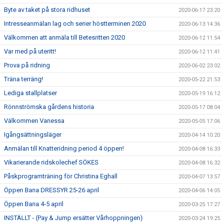
Byte av taket på stora ridhuset
2020-06-17 23:20
Intresseanmälan lag och serier höstterminen 2020
2020-06-13 14:36
Välkommen att anmäla till Betesritten 2020
2020-06-12 11:54
Var med på uteritt!
2020-06-12 11:41
Prova på ridning
2020-06-02 23:02
Träna terräng!
2020-05-22 21:53
Lediga stallplatser
2020-05-19 16:12
Rönnströmska gårdens historia
2020-05-17 08:04
Välkommen Vanessa
2020-05-05 17:06
Igångsättningsläger
2020-04-14 10:20
Anmälan till Knatteridning period 4 öppen!
2020-04-08 16:33
Vikarierande ridskolechef SÖKES
2020-04-08 16:32
Påskprogramträning för Christina Eghall
2020-04-07 13:57
Öppen Bana DRESSYR 25-26 april
2020-04-06 14:05
Öppen Bana 4-5 april
2020-03-25 17:27
INSTÄLLT - (Pay & Jump ersätter Vårhoppningen)
2020-03-24 19:25