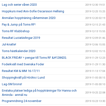
Lag och serier våren 2020
2019-12-30 19:51
Hoppkurs med Ann-Sofie Oscarsson Hellsing
2019-12-25 15:25
Anmälan hoppträning vårterminen 2020
2019-12-20 02:19
Pay & Jump på Torns RF!
2019-12-15 21:43
Torns RF Klubbshop
2019-12-13 15:55
Resultat Luciatävlingar 2019
2019-12-09 01:46
Jul-knatte!
2019-12-06 15:05
Torns hästkalender 2020
2019-12-02 15:15
BLACK FRIDAY = pengar till Torns RF &#128420;
2019-11-29 12:23
Foderkväll med Svenska Foder
2019-11-29 11:30
Resultat KM & MM 16-17/11
2019-11-13 17:04
Shoppingkväll på Hööks i Lund
2019-11-05 00:15
Lag-SM brons!
2019-11-05 00:10
Enstaka platser lediga på hoppträningar för Hanna och
2019-10-25 22:08
Aminda - anmäl nu
Programridning 24 november
2019-10-23 13:30