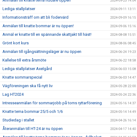
Anmälan till knatte tema riddare öppen
2024-09-23 14:04
Lediga stallplatser
2024-09-11 13:11
Informationsträff om att bli fodervärd
2024-09-09 16:15
Anmälan till knatte bommar är nu öppen!
2024-09-06 15:16
Anmäl er knatte till en spännande skattjakt till häst!
2024-08-08 15:51
Grönt kort kurs
2024-08-06 08:45
Anmälan till igångsättningsläger är nu öppen
2024-06-24 19:23
Kallelse till extra årsmöte
2024-06-22 18:58
Lediga stallplatser Axelgård
2024-06-03 15:08
Knatte sommarspecial
2024-06-03 14:47
Vägföreningen ska få nytt liv
2024-05-28 22:00
Lag HT2024
2024-05-24 22:36
Intresseanmälan för sommarjobb på torns ryttarförening
2024-05-16 14:37
Knatte tema bommar 25/5 och 1/6
2024-05-14 14:49
Studiedag i stallet
2024-04-26 16:14
Återanmälan till HT-24 är nu öppen
2024-04-17 14:40