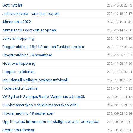
Gott nytt år!
2021-12-30 20:13
Jullovsaktiveter - anmälan öppen!
2021-12-15 12:47
Almanacka 2022
2021-12-15 09:42
Anmälan till Gröntkort är öppen!
2021-12-14 19:10
Julkurs i hoppning
2021-12-04 17:49
Programridning 28/11 Start och Funktionärslista
2021-11-27 09:33
Programridning 28 november
2021-11-05 18:17
Höstlovs hoppning
2021-11-05 17:59
Loppis i cafeterian
2021-11-02 07:54
Inbjudan till Vallkärra byalags infokväll
2021-10-18 18:12
Fodervärd till Evelina
2021-10-01 13:45
VA Syd och Sveriges Radio Malmöhus på besök
2021-09-21 11:42
Klubbmästerskap och Minimästerskap 2021
2021-09-05 21:15
Programridning 19 september
2021-09-02 16:34
Uppfräschad information för stallgäster och fodervärdar
2021-08-26 14:31
Septemberdressyr
2021-08-25 15:56