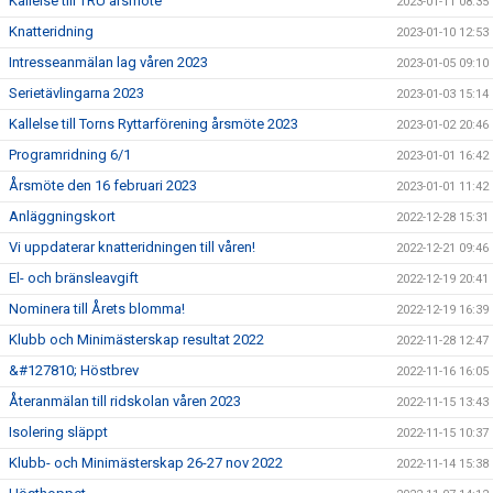
Kallelse till TRU årsmöte
2023-01-11 08:35
Knatteridning
2023-01-10 12:53
Intresseanmälan lag våren 2023
2023-01-05 09:10
Serietävlingarna 2023
2023-01-03 15:14
Kallelse till Torns Ryttarförening årsmöte 2023
2023-01-02 20:46
Programridning 6/1
2023-01-01 16:42
Årsmöte den 16 februari 2023
2023-01-01 11:42
Anläggningskort
2022-12-28 15:31
Vi uppdaterar knatteridningen till våren!
2022-12-21 09:46
El- och bränsleavgift
2022-12-19 20:41
Nominera till Årets blomma!
2022-12-19 16:39
Klubb och Minimästerskap resultat 2022
2022-11-28 12:47
&#127810; Höstbrev
2022-11-16 16:05
Återanmälan till ridskolan våren 2023
2022-11-15 13:43
Isolering släppt
2022-11-15 10:37
Klubb- och Minimästerskap 26-27 nov 2022
2022-11-14 15:38