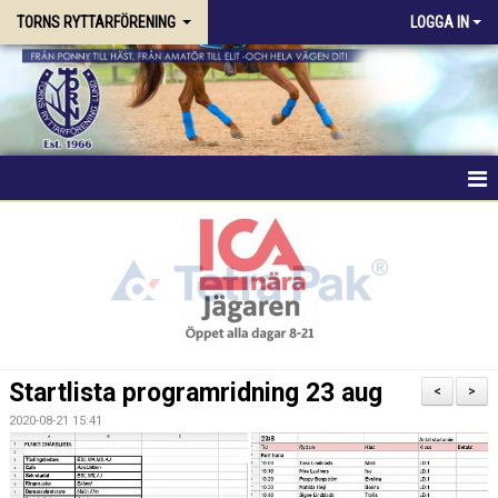
TORNS RYTTARFÖRENING
LOGGA IN
HEM
FÖRENINGEN
RIDSKOLAN
TRÄNING & KURSER
Startlista programridning 23 aug
<
>
STALLPLATS
2020-08-21 15:41
TÄVLING