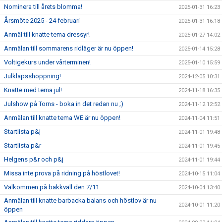
Nominera till årets blomma!
2025-01-31 16:23
Årsmöte 2025 - 24 februari
2025-01-31 16:18
Anmäl till knatte tema dressyr!
2025-01-27 14:02
Anmälan till sommarens ridläger är nu öppen!
2025-01-14 15:28
Voltigekurs under vårterminen!
2025-01-10 15:59
Julklapsshoppning!
2024-12-05 10:31
Knatte med tema jul!
2024-11-18 16:35
Julshow på Torns - boka in det redan nu ;)
2024-11-12 12:52
Anmälan till knatte tema WE är nu öppen!
2024-11-04 11:51
Startlista p&j
2024-11-01 19:48
Startlista p&r
2024-11-01 19:45
Helgens p&r och p&j
2024-11-01 19:44
Missa inte prova på ridning på höstlovet!
2024-10-15 11:04
Välkommen på bakkväll den 7/11
2024-10-04 13:40
Anmälan till knatte barbacka balans och höstlov är nu
2024-10-01 11:20
öppen