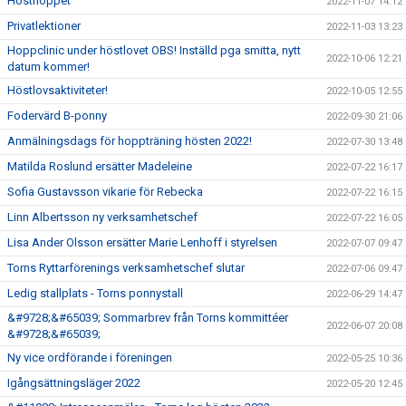
Hösthoppet
2022-11-07 14:12
Privatlektioner
2022-11-03 13:23
Hoppclinic under höstlovet OBS! Inställd pga smitta, nytt
2022-10-06 12:21
datum kommer!
Höstlovsaktiviteter!
2022-10-05 12:55
Fodervärd B-ponny
2022-09-30 21:06
Anmälningsdags för hoppträning hösten 2022!
2022-07-30 13:48
Matilda Roslund ersätter Madeleine
2022-07-22 16:17
Sofia Gustavsson vikarie för Rebecka
2022-07-22 16:15
Linn Albertsson ny verksamhetschef
2022-07-22 16:05
Lisa Ander Olsson ersätter Marie Lenhoff i styrelsen
2022-07-07 09:47
Torns Ryttarförenings verksamhetschef slutar
2022-07-06 09:47
Ledig stallplats - Torns ponnystall
2022-06-29 14:47
&#9728;&#65039; Sommarbrev från Torns kommittéer
2022-06-07 20:08
&#9728;&#65039;
Ny vice ordförande i föreningen
2022-05-25 10:36
Igångsättningsläger 2022
2022-05-20 12:45