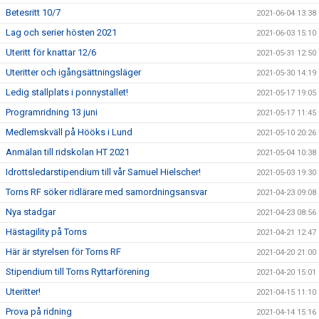
Betesritt 10/7
2021-06-04 13:38
Lag och serier hösten 2021
2021-06-03 15:10
Uteritt för knattar 12/6
2021-05-31 12:50
Uteritter och igångsättningsläger
2021-05-30 14:19
Ledig stallplats i ponnystallet!
2021-05-17 19:05
Programridning 13 juni
2021-05-17 11:45
Medlemskväll på Hööks i Lund
2021-05-10 20:26
Anmälan till ridskolan HT 2021
2021-05-04 10:38
Idrottsledarstipendium till vår Samuel Hielscher!
2021-05-03 19:30
Torns RF söker ridlärare med samordningsansvar
2021-04-23 09:08
Nya stadgar
2021-04-23 08:56
Hästagility på Torns
2021-04-21 12:47
Här är styrelsen för Torns RF
2021-04-20 21:00
Stipendium till Torns Ryttarförening
2021-04-20 15:01
Uteritter!
2021-04-15 11:10
Prova på ridning
2021-04-14 15:16