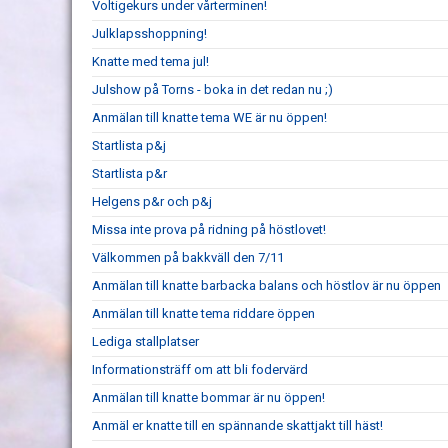
Voltigekurs under vårterminen!
Julklapsshoppning!
Knatte med tema jul!
Julshow på Torns - boka in det redan nu ;)
Anmälan till knatte tema WE är nu öppen!
Startlista p&j
Startlista p&r
Helgens p&r och p&j
Missa inte prova på ridning på höstlovet!
Välkommen på bakkväll den 7/11
Anmälan till knatte barbacka balans och höstlov är nu öppen
Anmälan till knatte tema riddare öppen
Lediga stallplatser
Informationsträff om att bli fodervärd
Anmälan till knatte bommar är nu öppen!
Anmäl er knatte till en spännande skattjakt till häst!