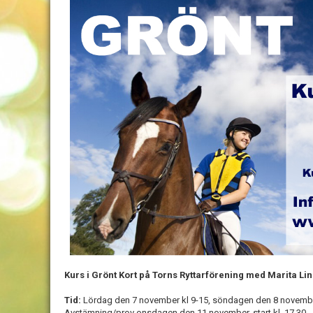
Kurs i
Grönt Kort
på Torns Ryttarförening med Marita Li
Tid:
Lördag den 7 november kl 9-15, söndagen den 8 novembe
Avstämning/prov onsdagen den 11 november, start kl. 17.30