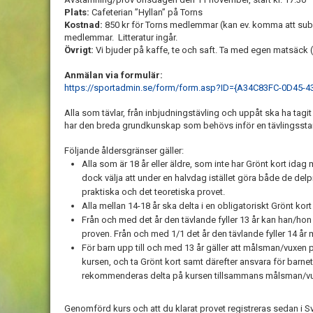
Plats:
Cafeterian ”Hyllan” på Torns
Kostnad:
850 kr för Torns medlemmar (kan ev. komma att subv
medlemmar. Litteratur ingår.
Övrigt:
Vi bjuder på kaffe, te och saft. Ta med egen matsäck (
Anmälan via formulär:
https://sportadmin.se/form/form.asp?ID={A34C83FC-0D45
Alla som tävlar, från inbjudningstävling och uppåt ska ha tagit 
har den breda grundkunskap som behövs inför en tävlingsstar
Följande åldersgränser gäller:
Alla som är 18 år eller äldre, som inte har Grönt kort idag 
dock välja att under en halvdag istället göra både de delp
praktiska och det teoretiska provet.
Alla mellan 14-18 år ska delta i en obligatoriskt Grönt kort
Från och med det år den tävlande fyller 13 år kan han/hon
proven. Från och med 1/1 det år den tävlande fyller 14 år 
För barn upp till och med 13 år gäller att målsman/vuxen p
kursen, och ta Grönt kort samt därefter ansvara för barne
rekommenderas delta på kursen tillsammans målsman/vu
Genomförd kurs och att du klarat provet registreras sedan i 