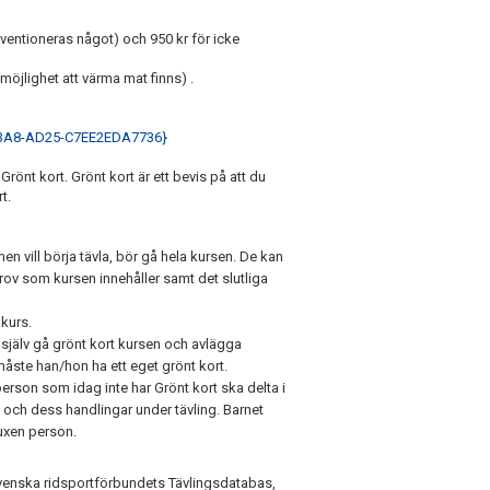
entioneras något) och 950 kr för icke
möjlighet att värma mat finns) .
-43A8-AD25-C7EE2EDA7736}
Grönt kort. Grönt kort är ett bevis på att du
t.
men vill börja tävla, bör gå hela kursen. De kan
rov som kursen innehåller samt det slutliga
 kurs.
 själv gå grönt kort kursen och avlägga
måste han/hon ha ett eget grönt kort.
erson som idag inte har Grönt kort ska delta i
t och dess handlingar under tävling. Barnet
xen person.
Svenska ridsportförbundets Tävlingsdatabas,