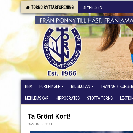
TORNS RYTTARFÖRENING
STYRELSEN
HEM
FÖRENINGEN
RIDSKOLAN
TRÄNING & KURSE
MEDLEMSKAP
HIPPOCRATES
STÖTTA TORNS
LEKTIO
Ta Grönt Kort!
2020-10-12 22:51