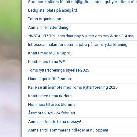
Sponsorer sökes för att möjliggöra underlagsbyte i rönnströ
Ledig stallplats på axelgård
Torns organisation
Anmäl till knatteridning!
*INSTÄLLT* TRU anordnar pay & jump och pay & ride 3-4 maj
Intresseanmälan för sommarjobb på torns ryttarförening
Knatte med Mulle Caprilli
Knatte med tema WE
Torns ryttarförenings styrelse 2025
Handlingar inför årsmöte
Kallelse till årsmöte med Torns Ryttarförening 2025
Knatte med tema riddare!
Nominera till årets blomma!
Årsmöte 2025 - 24 februari
Anmäl till knatte tema dressyr!
Anmälan till sommarens ridläger är nu öppen!