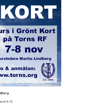
ndberg
r kl 9-15.