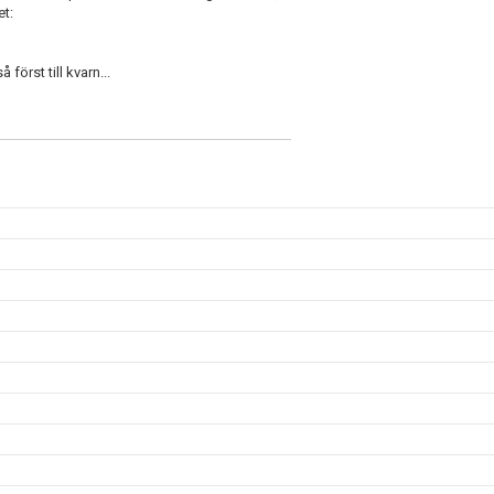
et:
örst till kvarn...