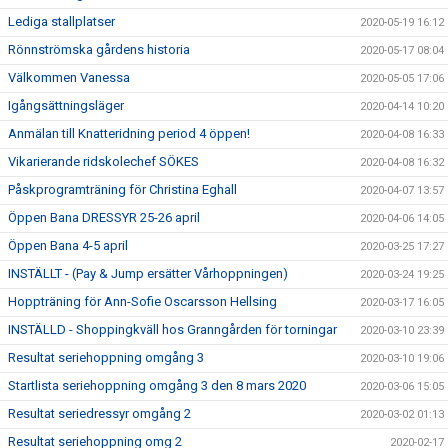
Lediga stallplatser
2020-05-19 16:12
Rönnströmska gårdens historia
2020-05-17 08:04
Välkommen Vanessa
2020-05-05 17:06
Igångsättningsläger
2020-04-14 10:20
Anmälan till Knatteridning period 4 öppen!
2020-04-08 16:33
Vikarierande ridskolechef SÖKES
2020-04-08 16:32
Påskprogramträning för Christina Eghall
2020-04-07 13:57
Öppen Bana DRESSYR 25-26 april
2020-04-06 14:05
Öppen Bana 4-5 april
2020-03-25 17:27
INSTÄLLT - (Pay & Jump ersätter Vårhoppningen)
2020-03-24 19:25
Hoppträning för Ann-Sofie Oscarsson Hellsing
2020-03-17 16:05
INSTÄLLD - Shoppingkväll hos Granngården för torningar
2020-03-10 23:39
Resultat seriehoppning omgång 3
2020-03-10 19:06
Startlista seriehoppning omgång 3 den 8 mars 2020
2020-03-06 15:05
Resultat seriedressyr omgång 2
2020-03-02 01:13
Resultat seriehoppning omg 2
2020-02-17