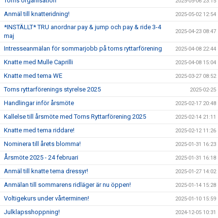
Torns organisation
2025-05-06 23:15
Anmäl till knatteridning!
2025-05-02 12:54
*INSTÄLLT* TRU anordnar pay & jump och pay & ride 3-4
2025-04-23 08:47
maj
Intresseanmälan för sommarjobb på torns ryttarförening
2025-04-08 22:44
Knatte med Mulle Caprilli
2025-04-08 15:04
Knatte med tema WE
2025-03-27 08:52
Torns ryttarförenings styrelse 2025
2025-02-25
Handlingar inför årsmöte
2025-02-17 20:48
Kallelse till årsmöte med Torns Ryttarförening 2025
2025-02-14 21:11
Knatte med tema riddare!
2025-02-12 11:26
Nominera till årets blomma!
2025-01-31 16:23
Årsmöte 2025 - 24 februari
2025-01-31 16:18
Anmäl till knatte tema dressyr!
2025-01-27 14:02
Anmälan till sommarens ridläger är nu öppen!
2025-01-14 15:28
Voltigekurs under vårterminen!
2025-01-10 15:59
Julklapsshoppning!
2024-12-05 10:31