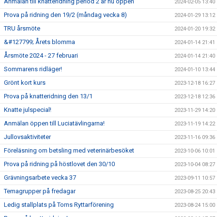
Anmälan till knatteridning period 2 är nu öppen
2024-02-05 13:40
Prova på ridning den 19/2 (måndag vecka 8)
2024-01-29 13:12
TRU årsmöte
2024-01-20 19:32
&#127799; Årets blomma
2024-01-14 21:41
Årsmöte 2024 - 27 februari
2024-01-14 21:40
Sommarens ridläger!
2024-01-10 13:44
Grönt kort kurs
2023-12-18 16:27
Prova på knatteridning den 13/1
2023-12-18 12:36
Knatte julspecial!
2023-11-29 14:20
Anmälan öppen till Luciatävlingarna!
2023-11-19 14:22
Jullovsaktiviteter
2023-11-16 09:36
Föreläsning om betsling med veterinärbesöket
2023-10-06 10:01
Prova på ridning på höstlovet den 30/10
2023-10-04 08:27
Grävningsarbete vecka 37
2023-09-11 10:57
Temagrupper på fredagar
2023-08-25 20:43
Ledig stallplats på Torns Ryttarförening
2023-08-24 15:00