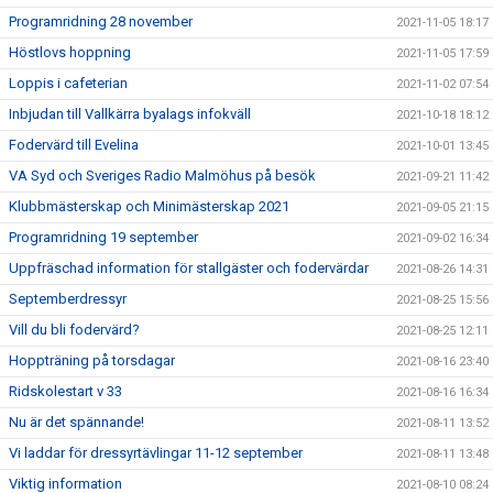
Programridning 28 november
2021-11-05 18:17
Höstlovs hoppning
2021-11-05 17:59
Loppis i cafeterian
2021-11-02 07:54
Inbjudan till Vallkärra byalags infokväll
2021-10-18 18:12
Fodervärd till Evelina
2021-10-01 13:45
VA Syd och Sveriges Radio Malmöhus på besök
2021-09-21 11:42
Klubbmästerskap och Minimästerskap 2021
2021-09-05 21:15
Programridning 19 september
2021-09-02 16:34
Uppfräschad information för stallgäster och fodervärdar
2021-08-26 14:31
Septemberdressyr
2021-08-25 15:56
Vill du bli fodervärd?
2021-08-25 12:11
Hoppträning på torsdagar
2021-08-16 23:40
Ridskolestart v 33
2021-08-16 16:34
Nu är det spännande!
2021-08-11 13:52
Vi laddar för dressyrtävlingar 11-12 september
2021-08-11 13:48
Viktig information
2021-08-10 08:24