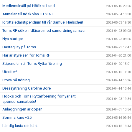
Medlemskväll på Hööks i Lund
2021-05-10 20:26
Anmälan till ridskolan HT 2021
2021-05-04 10:38
Idrottsledarstipendium till vår Samuel Hielscher!
2021-05-03 19:30
Torns RF söker ridlärare med samordningsansvar
2021-04-23 09:08
Nya stadgar
2021-04-23 08:56
Hästagility på Torns
2021-04-21 12:47
Här är styrelsen för Torns RF
2021-04-20 21:00
Stipendium till Torns Ryttarförening
2021-04-20 15:01
Uteritter!
2021-04-15 11:10
Prova på ridning
2021-04-14 15:16
Dressyrträning Caroline Bore
2021-04-14 13:44
Hööks och Torns Ryttarförening förnyar sitt
2021-04-03 19:34
sponsorsamarbete!
Anläggningen är öppen
2021-04-01 13:54
Sommarkurs v.25
2021-03-16 09:54
Lär dig lasta din häst
2021-03-15 13:43