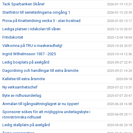
Tack Sparbanken Skåne!
2026-01-19 13:21
Startlistor till serietävlingarna omgång 1
2026-01-15 23:39
Prova på Knatteridning vecka 3 - utan kostnad
2026-01-05 13:17
Lediga platser i ridskolan till våren
2025-12-10 20:07
Fritidskortet
2025-12-04 18:04
Välkomna på TRU:s maskeradhelg!
2025-10-24 20:07
Ingrid Wilhelmsson 1937 - 2025
2025-10-14 12:36
Ledig boxplats på axelgård
2025-09-27 22:41
Dagordning och handlingar till extra årsmöte
2025-09-21 14:24
Kallelse till extra årsmöte
2025-09-18
Ny verksamhetschef
2025-07-22 13:31
Byte av ridhusunderlag
2025-07-07 20:47
Anmälan till igångsättninglägret är nu öppen!
2025-06-24 16:08
Sponsorer sökes för att möjliggöra underlagsbyte i
2025-06-09 23:11
rönnströmska ridhuset
Ledig stallplats på axelgård
2025-05-06 23:18