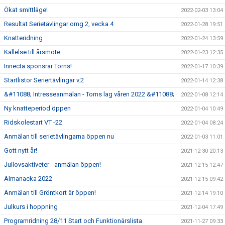
Ökat smittläge!
2022-02-03 13:04
Resultat Serietävlingar omg 2, vecka 4
2022-01-28 19:51
Knatteridning
2022-01-24 13:59
Kallelse till årsmöte
2022-01-23 12:35
Innecta sponsrar Torns!
2022-01-17 10:39
Startlistor Seriertävlingar v.2
2022-01-14 12:38
&#11088; Intresseanmälan - Torns lag våren 2022 &#11088;
2022-01-08 12:14
Ny knatteperiod öppen
2022-01-04 10:49
Ridskolestart VT -22
2022-01-04 08:24
Anmälan till serietävlingarna öppen nu
2022-01-03 11:01
Gott nytt år!
2021-12-30 20:13
Jullovsaktiveter - anmälan öppen!
2021-12-15 12:47
Almanacka 2022
2021-12-15 09:42
Anmälan till Gröntkort är öppen!
2021-12-14 19:10
Julkurs i hoppning
2021-12-04 17:49
Programridning 28/11 Start och Funktionärslista
2021-11-27 09:33