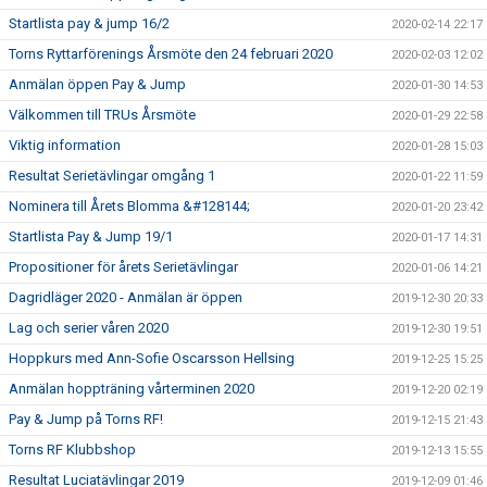
Startlista pay & jump 16/2
2020-02-14 22:17
Torns Ryttarförenings Årsmöte den 24 februari 2020
2020-02-03 12:02
Anmälan öppen Pay & Jump
2020-01-30 14:53
Välkommen till TRUs Årsmöte
2020-01-29 22:58
Viktig information
2020-01-28 15:03
Resultat Serietävlingar omgång 1
2020-01-22 11:59
Nominera till Årets Blomma &#128144;
2020-01-20 23:42
Startlista Pay & Jump 19/1
2020-01-17 14:31
Propositioner för årets Serietävlingar
2020-01-06 14:21
Dagridläger 2020 - Anmälan är öppen
2019-12-30 20:33
Lag och serier våren 2020
2019-12-30 19:51
Hoppkurs med Ann-Sofie Oscarsson Hellsing
2019-12-25 15:25
Anmälan hoppträning vårterminen 2020
2019-12-20 02:19
Pay & Jump på Torns RF!
2019-12-15 21:43
Torns RF Klubbshop
2019-12-13 15:55
Resultat Luciatävlingar 2019
2019-12-09 01:46