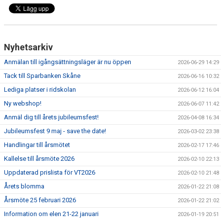
ANLÄGGNING
RIDHUSKALENDER
Nyhetsarkiv
KONTAKT
Anmälan till igångsättningsläger är nu öppen
2026-06-29 14:29
BLI SPONSOR!
Tack till Sparbanken Skåne
2026-06-16 10:32
Lediga platser i ridskolan
2026-06-12 16:04
KLUBBSHOP
Ny webshop!
2026-06-07 11:42
Anmäl dig till årets jubileumsfest!
MEDLEMSKAP
2026-04-08 16:34
Jubileumsfest 9 maj - save the date!
2026-03-02 23:38
HIPPOCRATES
Handlingar till årsmötet
2026-02-17 17:46
Kallelse till årsmöte 2026
2026-02-10 22:13
STÖTTA TORNS
Uppdaterad prislista för VT2026
2026-02-10 21:48
LEKTIONSPLANERING RIDSKOLA
Årets blomma
2026-01-22 21:08
Årsmöte 25 februari 2026
2026-01-22 21:02
Information om elen 21-22 januari
2026-01-19 20:51