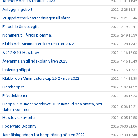
Årsmöte den 16 februari 2023
2023-01-01 11:42
Anläggningskort
2022-12-28 15:31
Vi uppdaterar knatteridningen till våren!
2022-12-21 09:46
El- och bränsleavgift
2022-12-19 20:41
Nominera till Årets blomma!
2022-12-19 16:39
Klubb och Minimästerskap resultat 2022
2022-11-28 12:47
&#127810; Höstbrev
2022-11-16 16:05
Återanmälan till ridskolan våren 2023
2022-11-15 13:43
Isolering släppt
2022-11-15 10:37
Klubb- och Minimästerskap 26-27 nov 2022
2022-11-14 15:38
Hösthoppet
2022-11-07 14:12
Privatlektioner
2022-11-03 13:23
Hoppclinic under höstlovet OBS! Inställd pga smitta, nytt
2022-10-06 12:21
datum kommer!
Höstlovsaktiviteter!
2022-10-05 12:55
Fodervärd B-ponny
2022-09-30 21:06
Anmälningsdags för hoppträning hösten 2022!
2022-07-30 13:48