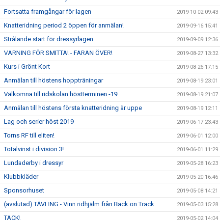
Fortsatta framgångar för lagen
2019-10-02 09:43
Knatteridning period 2 öppen för anmälan!
2019-09-16 15:41
Strålande start för dressyrlagen
2019-09-09 12:36
VARNING FÖR SMITTA! - FARAN ÖVER!
2019-08-27 13:32
Kurs i Grönt Kort
2019-08-26 17:15
Anmälan till höstens hoppträningar
2019-08-19 23:01
Välkomna till ridskolan höstterminen -19
2019-08-19 21:07
Anmälan till höstens första knatteridning är uppe
2019-08-19 12:11
Lag och serier höst 2019
2019-06-17 23:43
Torns RF till eliten!
2019-06-01 12:00
Totalvinst i division 3!
2019-06-01 11:29
Lundaderby i dressyr
2019-05-28 16:23
Klubbkläder
2019-05-20 16:46
Sponsorhuset
2019-05-08 14:21
(avslutad) TÄVLING - Vinn ridhjälm från Back on Track
2019-05-03 15:28
TACK!
2019-05-02 14:04