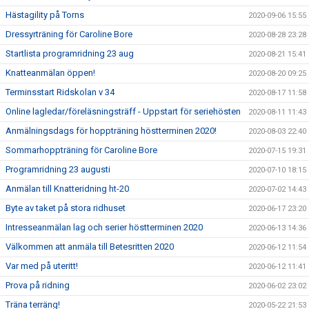
Hästagility på Torns
2020-09-06 15:55
Dressyrträning för Caroline Bore
2020-08-28 23:28
Startlista programridning 23 aug
2020-08-21 15:41
Knatteanmälan öppen!
2020-08-20 09:25
Terminsstart Ridskolan v 34
2020-08-17 11:58
Online lagledar/föreläsningsträff - Uppstart för seriehösten
2020-08-11 11:43
Anmälningsdags för hoppträning höstterminen 2020!
2020-08-03 22:40
Sommarhoppträning för Caroline Bore
2020-07-15 19:31
Programridning 23 augusti
2020-07-10 18:15
Anmälan till Knatteridning ht-20
2020-07-02 14:43
Byte av taket på stora ridhuset
2020-06-17 23:20
Intresseanmälan lag och serier höstterminen 2020
2020-06-13 14:36
Välkommen att anmäla till Betesritten 2020
2020-06-12 11:54
Var med på uteritt!
2020-06-12 11:41
Prova på ridning
2020-06-02 23:02
Träna terräng!
2020-05-22 21:53