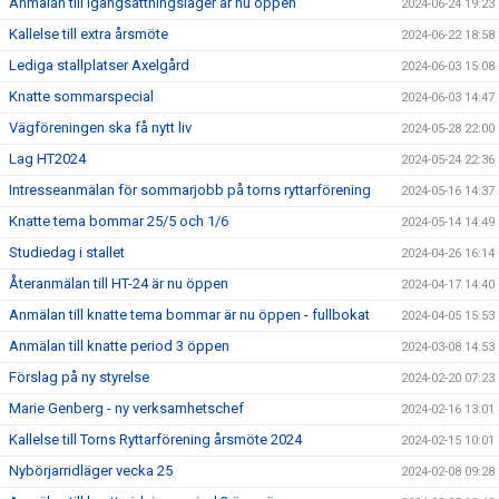
Anmälan till igångsättningsläger är nu öppen
2024-06-24 19:23
Kallelse till extra årsmöte
2024-06-22 18:58
Lediga stallplatser Axelgård
2024-06-03 15:08
Knatte sommarspecial
2024-06-03 14:47
Vägföreningen ska få nytt liv
2024-05-28 22:00
Lag HT2024
2024-05-24 22:36
Intresseanmälan för sommarjobb på torns ryttarförening
2024-05-16 14:37
Knatte tema bommar 25/5 och 1/6
2024-05-14 14:49
Studiedag i stallet
2024-04-26 16:14
Återanmälan till HT-24 är nu öppen
2024-04-17 14:40
Anmälan till knatte tema bommar är nu öppen - fullbokat
2024-04-05 15:53
Anmälan till knatte period 3 öppen
2024-03-08 14:53
Förslag på ny styrelse
2024-02-20 07:23
Marie Genberg - ny verksamhetschef
2024-02-16 13:01
Kallelse till Torns Ryttarförening årsmöte 2024
2024-02-15 10:01
Nybörjarridläger vecka 25
2024-02-08 09:28