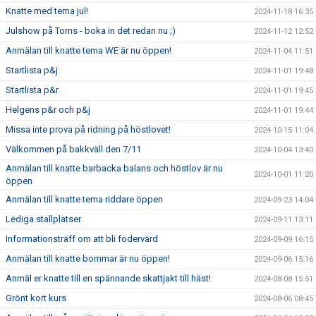
Knatte med tema jul!
2024-11-18 16:35
Julshow på Torns - boka in det redan nu ;)
2024-11-12 12:52
Anmälan till knatte tema WE är nu öppen!
2024-11-04 11:51
Startlista p&j
2024-11-01 19:48
Startlista p&r
2024-11-01 19:45
Helgens p&r och p&j
2024-11-01 19:44
Missa inte prova på ridning på höstlovet!
2024-10-15 11:04
Välkommen på bakkväll den 7/11
2024-10-04 13:40
Anmälan till knatte barbacka balans och höstlov är nu
2024-10-01 11:20
öppen
Anmälan till knatte tema riddare öppen
2024-09-23 14:04
Lediga stallplatser
2024-09-11 13:11
Informationsträff om att bli fodervärd
2024-09-09 16:15
Anmälan till knatte bommar är nu öppen!
2024-09-06 15:16
Anmäl er knatte till en spännande skattjakt till häst!
2024-08-08 15:51
Grönt kort kurs
2024-08-06 08:45