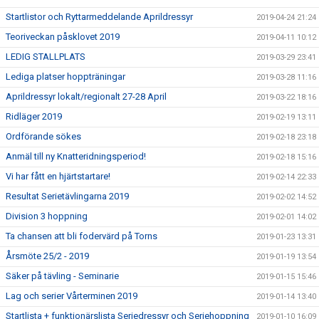
Startlistor och Ryttarmeddelande Aprildressyr
2019-04-24 21:24
Teoriveckan påsklovet 2019
2019-04-11 10:12
LEDIG STALLPLATS
2019-03-29 23:41
Lediga platser hoppträningar
2019-03-28 11:16
Aprildressyr lokalt/regionalt 27-28 April
2019-03-22 18:16
Ridläger 2019
2019-02-19 13:11
Ordförande sökes
2019-02-18 23:18
Anmäl till ny Knatteridningsperiod!
2019-02-18 15:16
Vi har fått en hjärtstartare!
2019-02-14 22:33
Resultat Serietävlingarna 2019
2019-02-02 14:52
Division 3 hoppning
2019-02-01 14:02
Ta chansen att bli fodervärd på Torns
2019-01-23 13:31
Årsmöte 25/2 - 2019
2019-01-19 13:54
Säker på tävling - Seminarie
2019-01-15 15:46
Lag och serier Vårterminen 2019
2019-01-14 13:40
Startlista + funktionärslista Seriedressyr och Seriehoppning
2019-01-10 16:09