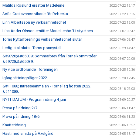
Matilda Roslund ersätter Madeleine
2022-07-22 16:17
Sofia Gustavsson vikarie för Rebecka
2022-07-22 16:15
Linn Albertsson ny verksamhetschef
2022-07-22 16:05
Lisa Ander Olsson ersätter Marie Lenhoff i styrelsen
2022-07-07 09:47
Torns Ryttarförenings verksamhetschef slutar
2022-07-06 09:47
Ledig stallplats - Torns ponnystall
2022-06-29 14:47
&#9728;&#65039; Sommarbrev från Torns kommittéer
2022-06-07 20:08
&#9728;&#65039;
Ny vice ordförande i föreningen
2022-05-25 10:36
Igångsättningsläger 2022
2022-05-20 12:45
&#11088; Intresseanmälan - Torns lag hösten 2022
2022-05-18 07:03
&#11088;
NYTT DATUM - Programridning 4 juni
2022-05-09 20:27
Prova på ridning 2/7
2022-05-06 11:47
Prova på ridning 18/6
2022-05-06 11:23
Knatteridning
2022-05-06 10:57
Häst med smitta på Axelgård
2022-05-05 18:17