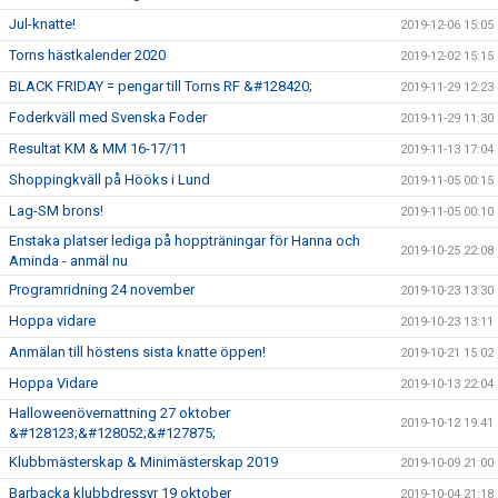
Jul-knatte!
2019-12-06 15:05
Torns hästkalender 2020
2019-12-02 15:15
BLACK FRIDAY = pengar till Torns RF &#128420;
2019-11-29 12:23
Foderkväll med Svenska Foder
2019-11-29 11:30
Resultat KM & MM 16-17/11
2019-11-13 17:04
Shoppingkväll på Hööks i Lund
2019-11-05 00:15
Lag-SM brons!
2019-11-05 00:10
Enstaka platser lediga på hoppträningar för Hanna och
2019-10-25 22:08
Aminda - anmäl nu
Programridning 24 november
2019-10-23 13:30
Hoppa vidare
2019-10-23 13:11
Anmälan till höstens sista knatte öppen!
2019-10-21 15:02
Hoppa Vidare
2019-10-13 22:04
Halloweenövernattning 27 oktober
2019-10-12 19:41
&#128123;&#128052;&#127875;
Klubbmästerskap & Minimästerskap 2019
2019-10-09 21:00
Barbacka klubbdressyr 19 oktober
2019-10-04 21:18