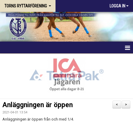
TORNS RYTTARFÖRENING
LOGGA IN
HEM
FÖRENINGEN
RIDSKOLAN
TRÄNING & KURSER
Anläggningen är öppen
<
>
STALLPLATS
2021-04-01 13:54
Anläggningen är öppen från och med 1/4.
TÄVLING