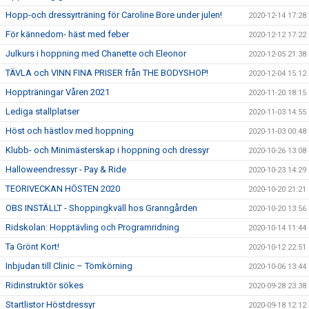
Hopp-och dressyrträning för Caroline Bore under julen!
2020-12-14 17:28
För kännedom- häst med feber
2020-12-12 17:22
Julkurs i hoppning med Chanette och Eleonor
2020-12-05 21:38
TÄVLA och VINN FINA PRISER från THE BODYSHOP!
2020-12-04 15:12
Hoppträningar Våren 2021
2020-11-20 18:15
Lediga stallplatser
2020-11-03 14:55
Höst och hästlov med hoppning
2020-11-03 00:48
Klubb- och Minimästerskap i hoppning och dressyr
2020-10-26 13:08
Halloweendressyr - Pay & Ride
2020-10-23 14:29
TEORIVECKAN HÖSTEN 2020
2020-10-20 21:21
OBS INSTÄLLT - Shoppingkväll hos Granngården
2020-10-20 13:56
Ridskolan: Hopptävling och Programridning
2020-10-14 11:44
Ta Grönt Kort!
2020-10-12 22:51
Inbjudan till Clinic – Tömkörning
2020-10-06 13:44
Ridinstruktör sökes
2020-09-28 23:38
Startlistor Höstdressyr
2020-09-18 12:12