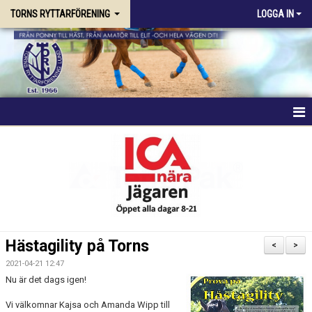
TORNS RYTTARFÖRENING
LOGGA IN
HEM
FÖRENINGEN
RIDSKOLAN
TRÄNING & KURSER
Hästagility på Torns
<
>
STALLPLATS
2021-04-21 12:47
Nu är det dags igen!
TÄVLING
Vi välkomnar Kajsa och Amanda Wipp till