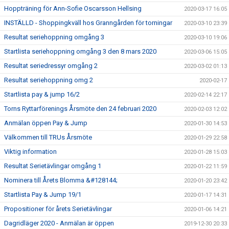
Hoppträning för Ann-Sofie Oscarsson Hellsing
2020-03-17 16:05
INSTÄLLD - Shoppingkväll hos Granngården för torningar
2020-03-10 23:39
Resultat seriehoppning omgång 3
2020-03-10 19:06
Startlista seriehoppning omgång 3 den 8 mars 2020
2020-03-06 15:05
Resultat seriedressyr omgång 2
2020-03-02 01:13
Resultat seriehoppning omg 2
2020-02-17
Startlista pay & jump 16/2
2020-02-14 22:17
Torns Ryttarförenings Årsmöte den 24 februari 2020
2020-02-03 12:02
Anmälan öppen Pay & Jump
2020-01-30 14:53
Välkommen till TRUs Årsmöte
2020-01-29 22:58
Viktig information
2020-01-28 15:03
Resultat Serietävlingar omgång 1
2020-01-22 11:59
Nominera till Årets Blomma &#128144;
2020-01-20 23:42
Startlista Pay & Jump 19/1
2020-01-17 14:31
Propositioner för årets Serietävlingar
2020-01-06 14:21
Dagridläger 2020 - Anmälan är öppen
2019-12-30 20:33