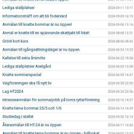
Lediga stallplatser
2024-09-11 13:11
Informationsträff om att bli fodervärd
2024-09-09 16:15
Anmälan till knatte bommar är nu öppen!
2024-09-06 15:16
Anmäl er knatte till en spännande skattjakt till häst!
2024-08-08 15:51
Grönt kort kurs
2024-08-06 08:45
Anmälan till igångsättningsläger är nu öppen
2024-06-24 19:23
Kallelse till extra årsmöte
2024-06-22 18:58
Lediga stallplatser Axelgård
2024-06-03 15:08
Knatte sommarspecial
2024-06-03 14:47
Vägföreningen ska få nytt liv
2024-05-28 22:00
Lag HT2024
2024-05-24 22:36
Intresseanmälan för sommarjobb på torns ryttarförening
2024-05-16 14:37
Knatte tema bommar 25/5 och 1/6
2024-05-14 14:49
Studiedag i stallet
2024-04-26 16:14
Återanmälan till HT-24 är nu öppen
2024-04-17 14:40
Anmälan till knatte tema bommar är nu öppen - fullbokat
2024-04-05 15:53