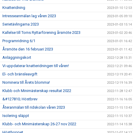
Knatteridning
2023-01-10 12:53
Intresseanmälan lag våren 2023
2023-01-05 09:10
Serietävlingarna 2023
2023-01-03 15:14
Kallelse till Torns Ryttarförening årsmöte 2023
2023-01-02 20:46
Programridning 6/1
2023-01-01 16:42
Årsmöte den 16 februari 2023
2023-01-01 11:42
Anläggningskort
2022-12-28 15:31
Vi uppdaterar knatteridningen till våren!
2022-12-21 09:46
El- och bränsleavgift
2022-12-19 20:41
Nominera till Årets blomma!
2022-12-19 16:39
Klubb och Minimästerskap resultat 2022
2022-11-28 12:47
&#127810; Höstbrev
2022-11-16 16:05
Återanmälan till ridskolan våren 2023
2022-11-15 13:43
Isolering släppt
2022-11-15 10:37
Klubb- och Minimästerskap 26-27 nov 2022
2022-11-14 15:38
Hösthoppet
2022-11-07 14:12