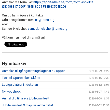
Anmälan via formulär:
https://sportadmin.se/form/form.asp?ID=
{DD988E17-960F-4B5B-8C64-F88B4C554B2D}
Om du har frågor så kontakta:
Utbildningskommitten,
uk@torns.org
eller
Samuel Hielscher,
samuel.hielscher@torns.org
Välkommen med din anmälan!
Nyhetsarkiv
Anmälan till igångsättningsläger är nu öppen
2026-06-29 14:29
Tack till Sparbanken Skåne
2026-06-16 10:32
Lediga platser i ridskolan
2026-06-12 16:04
Ny webshop!
2026-06-07 11:42
Anmäl dig till årets jubileumsfest!
2026-04-08 16:34
Jubileumsfest 9 maj - save the date!
2026-03-02 23:38