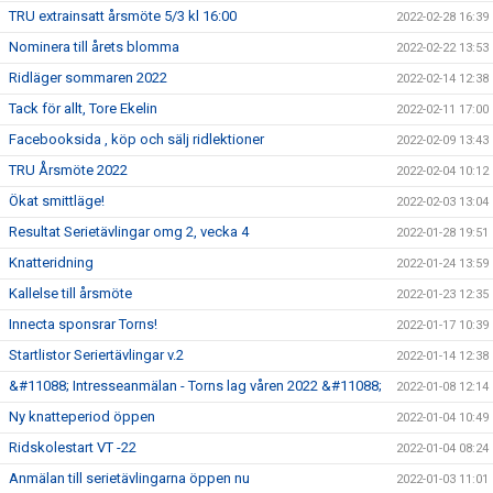
TRU extrainsatt årsmöte 5/3 kl 16:00
2022-02-28 16:39
Nominera till årets blomma
2022-02-22 13:53
Ridläger sommaren 2022
2022-02-14 12:38
Tack för allt, Tore Ekelin
2022-02-11 17:00
Facebooksida , köp och sälj ridlektioner
2022-02-09 13:43
TRU Årsmöte 2022
2022-02-04 10:12
Ökat smittläge!
2022-02-03 13:04
Resultat Serietävlingar omg 2, vecka 4
2022-01-28 19:51
Knatteridning
2022-01-24 13:59
Kallelse till årsmöte
2022-01-23 12:35
Innecta sponsrar Torns!
2022-01-17 10:39
Startlistor Seriertävlingar v.2
2022-01-14 12:38
&#11088; Intresseanmälan - Torns lag våren 2022 &#11088;
2022-01-08 12:14
Ny knatteperiod öppen
2022-01-04 10:49
Ridskolestart VT -22
2022-01-04 08:24
Anmälan till serietävlingarna öppen nu
2022-01-03 11:01