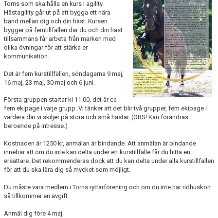
Torns som ska hålla en kurs i agility.
ANLÄGGNING
Hästagility går ut på att bygga ett nära
band mellan dig och din häst. Kursen
bygger på femtillfällen där du och din häst
RIDHUSKALENDER
tillsammans får arbeta från marken med
olika övningar för att stärka er
KONTAKT
kommunikation.
Det är fem kurstillfällen, söndagarna 9 maj,
BLI SPONSOR!
16 maj, 23 maj, 30 maj och 6 juni.
KLUBBSHOP
Första gruppen startar kl 11.00, det är ca
fem ekipage i varje grupp. Vi tänker att det blir två grupper, fem ekipage i
MEDLEMSKAP
vardera där vi skiljer på stora och små hästar. (OBS! Kan förändras
beroende på intresse.)
HIPPOCRATES
Kostnaden är 1250 kr, anmälan är bindande. Att anmälan är bindande
innebär att om du inte kan delta under ett kurstillfälle får du hitta en
STÖTTA TORNS
ersättare. Det rekommenderas dock att du kan delta under alla kurstillfällen
för att du ska lära dig så mycket som möjligt.
LEKTIONSPLANERING RIDSKOLA
Du måste vara medlem i Torns ryttarförening och om du inte har ridhuskort
så tillkommer en avgift.
Anmäl dig före 4 maj.