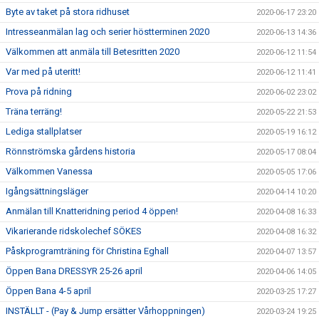
Byte av taket på stora ridhuset
2020-06-17 23:20
Intresseanmälan lag och serier höstterminen 2020
2020-06-13 14:36
Välkommen att anmäla till Betesritten 2020
2020-06-12 11:54
Var med på uteritt!
2020-06-12 11:41
Prova på ridning
2020-06-02 23:02
Träna terräng!
2020-05-22 21:53
Lediga stallplatser
2020-05-19 16:12
Rönnströmska gårdens historia
2020-05-17 08:04
Välkommen Vanessa
2020-05-05 17:06
Igångsättningsläger
2020-04-14 10:20
Anmälan till Knatteridning period 4 öppen!
2020-04-08 16:33
Vikarierande ridskolechef SÖKES
2020-04-08 16:32
Påskprogramträning för Christina Eghall
2020-04-07 13:57
Öppen Bana DRESSYR 25-26 april
2020-04-06 14:05
Öppen Bana 4-5 april
2020-03-25 17:27
INSTÄLLT - (Pay & Jump ersätter Vårhoppningen)
2020-03-24 19:25