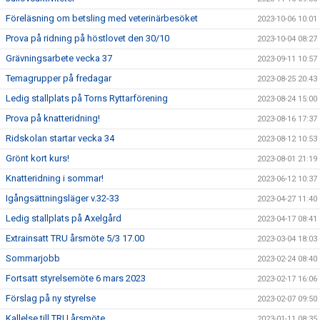
Föreläsning om betsling med veterinärbesöket
2023-10-06 10:01
Prova på ridning på höstlovet den 30/10
2023-10-04 08:27
Grävningsarbete vecka 37
2023-09-11 10:57
Temagrupper på fredagar
2023-08-25 20:43
Ledig stallplats på Torns Ryttarförening
2023-08-24 15:00
Prova på knatteridning!
2023-08-16 17:37
Ridskolan startar vecka 34
2023-08-12 10:53
Grönt kort kurs!
2023-08-01 21:19
Knatteridning i sommar!
2023-06-12 10:37
Igångsättningsläger v.32-33
2023-04-27 11:40
Ledig stallplats på Axelgård
2023-04-17 08:41
Extrainsatt TRU årsmöte 5/3 17.00
2023-03-04 18:03
Sommarjobb
2023-02-24 08:40
Fortsatt styrelsemöte 6 mars 2023
2023-02-17 16:06
Förslag på ny styrelse
2023-02-07 09:50
Kallelse till TRU årsmöte
2023-01-11 08:35