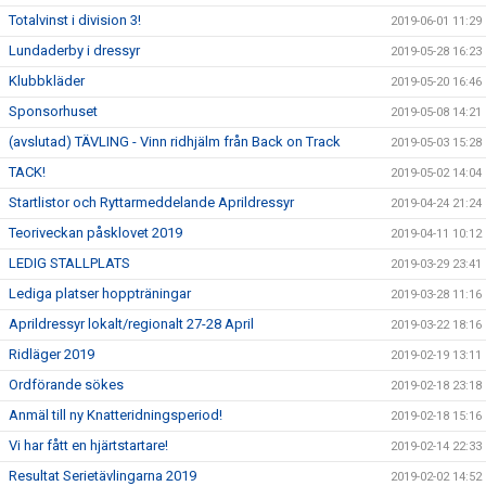
Totalvinst i division 3!
2019-06-01 11:29
Lundaderby i dressyr
2019-05-28 16:23
Klubbkläder
2019-05-20 16:46
Sponsorhuset
2019-05-08 14:21
(avslutad) TÄVLING - Vinn ridhjälm från Back on Track
2019-05-03 15:28
TACK!
2019-05-02 14:04
Startlistor och Ryttarmeddelande Aprildressyr
2019-04-24 21:24
Teoriveckan påsklovet 2019
2019-04-11 10:12
LEDIG STALLPLATS
2019-03-29 23:41
Lediga platser hoppträningar
2019-03-28 11:16
Aprildressyr lokalt/regionalt 27-28 April
2019-03-22 18:16
Ridläger 2019
2019-02-19 13:11
Ordförande sökes
2019-02-18 23:18
Anmäl till ny Knatteridningsperiod!
2019-02-18 15:16
Vi har fått en hjärtstartare!
2019-02-14 22:33
Resultat Serietävlingarna 2019
2019-02-02 14:52