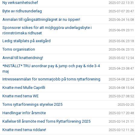
Ny verksamhetschef
2025-07-22 13:31
Byte av ridhusunderlag
2025-07-07 20:47
Anmälan till igångsättninglägret är nu öppen!
2025-06-24 16:08
Sponsorer sökes för att möjliggöra underlagsbyte i
2025-06-09 23:11
rönnströmska ridhuset
Ledig stallplats på axelgård
2025-05-06 23:18
Torns organisation
2025-05-06 23:15
Anmäl till knatteridning!
2025-05-02 12:54
*INSTÄLLT* TRU anordnar pay & jump och pay & ride 3-4
2025-04-23 08:47
maj
Intresseanmälan för sommarjobb på torns ryttarförening
2025-04-08 22:44
Knatte med Mulle Caprilli
2025-04-08 15:04
Knatte med tema WE
2025-03-27 08:52
Torns ryttarförenings styrelse 2025
2025-02-25
Handlingar inför årsmöte
2025-02-17 20:48
Kallelse till årsmöte med Torns Ryttarförening 2025
2025-02-14 21:11
Knatte med tema riddare!
2025-02-12 11:26