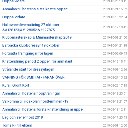
Hoppa vidare
2019-10-23 13:11
Anmälan till höstens sista knatte öppen!
2019-10-21 15:02
Hoppa Vidare
2019-10-13 22:04
Halloweenövernattning 27 oktober
2019-10-12 19:41
&#128123;&#128052;&#127875;
Klubbmästerskap & Minimästerskap 2019
2019-10-09 21:00
Barbacka klubbdressyr 19 oktober
2019-10-04 21:18
Fortsatta framgångar för lagen
2019-10-02 09:43
Knatteridning period 2 öppen för anmälan!
2019-09-16 15:41
Strålande start för dressyrlagen
2019-09-09 12:36
VARNING FÖR SMITTA! - FARAN ÖVER!
2019-08-27 13:32
Kurs i Grönt Kort
2019-08-26 17:15
Anmälan till höstens hoppträningar
2019-08-19 23:01
Välkomna till ridskolan höstterminen -19
2019-08-19 21:07
Anmälan till höstens första knatteridning är uppe
2019-08-19 12:11
Lag och serier höst 2019
2019-06-17 23:43
Torns RF till eliten!
2019-06-01 12:00