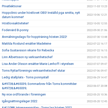
Privatlektioner
2022-11-03 13:23
Hoppclinic under höstlovet OBS! Inställd pga smitta, nytt
2022-10-06 12:21
datum kommer!
Höstlovsaktiviteter!
2022-10-05 12:55
Fodervärd B-ponny
2022-09-30 21:06
Anmälningsdags för hoppträning hösten 2022!
2022-07-30 13:48
Matilda Roslund ersätter Madeleine
2022-07-22 16:17
Sofia Gustavsson vikarie för Rebecka
2022-07-22 16:15
Linn Albertsson ny verksamhetschef
2022-07-22 16:05
Lisa Ander Olsson ersätter Marie Lenhoff i styrelsen
2022-07-07 09:47
Torns Ryttarförenings verksamhetschef slutar
2022-07-06 09:47
Ledig stallplats - Torns ponnystall
2022-06-29 14:47
&#9728;&#65039; Sommarbrev från Torns kommittéer
2022-06-07 20:08
&#9728;&#65039;
Ny vice ordförande i föreningen
2022-05-25 10:36
Igångsättningsläger 2022
2022-05-20 12:45
&#11088; Intresseanmälan - Torns lag hösten 2022