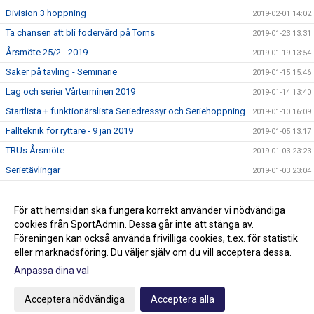
Division 3 hoppning
2019-02-01 14:02
Ta chansen att bli fodervärd på Torns
2019-01-23 13:31
Årsmöte 25/2 - 2019
2019-01-19 13:54
Säker på tävling - Seminarie
2019-01-15 15:46
Lag och serier Vårterminen 2019
2019-01-14 13:40
Startlista + funktionärslista Seriedressyr och Seriehoppning
2019-01-10 16:09
Fallteknik för ryttare - 9 jan 2019
2019-01-05 13:17
TRUs Årsmöte
2019-01-03 23:23
Serietävlingar
2019-01-03 23:04
Hoppträning torsdagar VT-19
2018-12-15 13:15
Ledig stallplats i ponnystallet
För att hemsidan ska fungera korrekt använder vi nödvändiga
2018-12-14 16:43
cookies från SportAdmin. Dessa går inte att stänga av.
Klubbmästerskap och Minimästerskap 2018
2018-02-01 13:36
Föreningen kan också använda frivilliga cookies, t.ex. för statistik
eller marknadsföring. Du väljer själv om du vill acceptera dessa.
Anpassa dina val
Cookie-inställningar
Gå till Webbversion
Acceptera nödvändiga
Acceptera alla