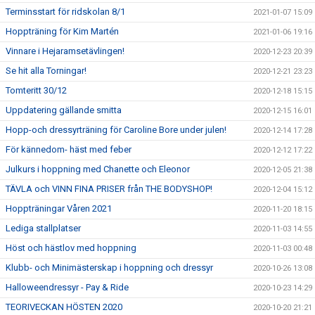
Terminsstart för ridskolan 8/1
2021-01-07 15:09
Hoppträning för Kim Martén
2021-01-06 19:16
Vinnare i Hejaramsetävlingen!
2020-12-23 20:39
Se hit alla Torningar!
2020-12-21 23:23
Tomteritt 30/12
2020-12-18 15:15
Uppdatering gällande smitta
2020-12-15 16:01
Hopp-och dressyrträning för Caroline Bore under julen!
2020-12-14 17:28
För kännedom- häst med feber
2020-12-12 17:22
Julkurs i hoppning med Chanette och Eleonor
2020-12-05 21:38
TÄVLA och VINN FINA PRISER från THE BODYSHOP!
2020-12-04 15:12
Hoppträningar Våren 2021
2020-11-20 18:15
Lediga stallplatser
2020-11-03 14:55
Höst och hästlov med hoppning
2020-11-03 00:48
Klubb- och Minimästerskap i hoppning och dressyr
2020-10-26 13:08
Halloweendressyr - Pay & Ride
2020-10-23 14:29
TEORIVECKAN HÖSTEN 2020
2020-10-20 21:21