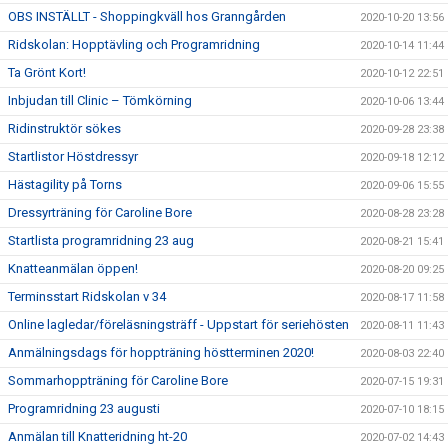
OBS INSTÄLLT - Shoppingkväll hos Granngården
2020-10-20 13:56
Ridskolan: Hopptävling och Programridning
2020-10-14 11:44
Ta Grönt Kort!
2020-10-12 22:51
Inbjudan till Clinic – Tömkörning
2020-10-06 13:44
Ridinstruktör sökes
2020-09-28 23:38
Startlistor Höstdressyr
2020-09-18 12:12
Hästagility på Torns
2020-09-06 15:55
Dressyrträning för Caroline Bore
2020-08-28 23:28
Startlista programridning 23 aug
2020-08-21 15:41
Knatteanmälan öppen!
2020-08-20 09:25
Terminsstart Ridskolan v 34
2020-08-17 11:58
Online lagledar/föreläsningsträff - Uppstart för seriehösten
2020-08-11 11:43
Anmälningsdags för hoppträning höstterminen 2020!
2020-08-03 22:40
Sommarhoppträning för Caroline Bore
2020-07-15 19:31
Programridning 23 augusti
2020-07-10 18:15
Anmälan till Knatteridning ht-20
2020-07-02 14:43