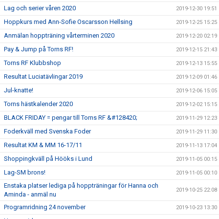
Lag och serier våren 2020
2019-12-30 19:51
Hoppkurs med Ann-Sofie Oscarsson Hellsing
2019-12-25 15:25
Anmälan hoppträning vårterminen 2020
2019-12-20 02:19
Pay & Jump på Torns RF!
2019-12-15 21:43
Torns RF Klubbshop
2019-12-13 15:55
Resultat Luciatävlingar 2019
2019-12-09 01:46
Jul-knatte!
2019-12-06 15:05
Torns hästkalender 2020
2019-12-02 15:15
BLACK FRIDAY = pengar till Torns RF &#128420;
2019-11-29 12:23
Foderkväll med Svenska Foder
2019-11-29 11:30
Resultat KM & MM 16-17/11
2019-11-13 17:04
Shoppingkväll på Hööks i Lund
2019-11-05 00:15
Lag-SM brons!
2019-11-05 00:10
Enstaka platser lediga på hoppträningar för Hanna och
2019-10-25 22:08
Aminda - anmäl nu
Programridning 24 november
2019-10-23 13:30