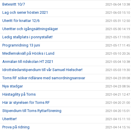
Betesritt 10/7
2021-06-04 13:38
Lag och serier hösten 2021
2021-06-03 15:10
Uteritt för knattar 12/6
2021-05-31 12:50
Uteritter och igångsättningsläger
2021-05-30 14:19
Ledig stallplats i ponnystallet!
2021-05-17 19:05
Programridning 13 juni
2021-05-17 11:45
Medlemskväll på Hööks i Lund
2021-05-10 20:26
Anmälan till ridskolan HT 2021
2021-05-04 10:38
Idrottsledarstipendium till vår Samuel Hielscher!
2021-05-03 19:30
Torns RF söker ridlärare med samordningsansvar
2021-04-23 09:08
Nya stadgar
2021-04-23 08:56
Hästagility på Torns
2021-04-21 12:47
Här är styrelsen för Torns RF
2021-04-20 21:00
Stipendium till Torns Ryttarförening
2021-04-20 15:01
Uteritter!
2021-04-15 11:10
Prova på ridning
2021-04-14 15:16