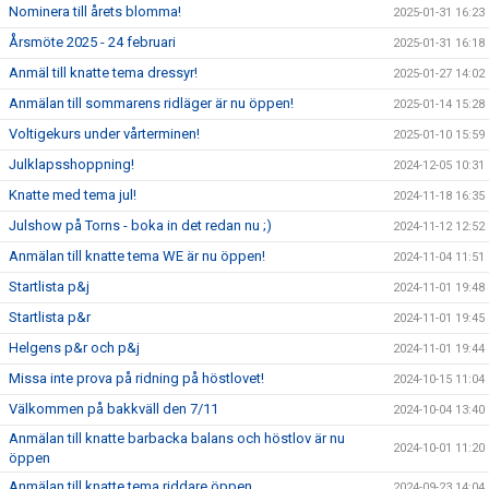
Nominera till årets blomma!
2025-01-31 16:23
Årsmöte 2025 - 24 februari
2025-01-31 16:18
Anmäl till knatte tema dressyr!
2025-01-27 14:02
Anmälan till sommarens ridläger är nu öppen!
2025-01-14 15:28
Voltigekurs under vårterminen!
2025-01-10 15:59
Julklapsshoppning!
2024-12-05 10:31
Knatte med tema jul!
2024-11-18 16:35
Julshow på Torns - boka in det redan nu ;)
2024-11-12 12:52
Anmälan till knatte tema WE är nu öppen!
2024-11-04 11:51
Startlista p&j
2024-11-01 19:48
Startlista p&r
2024-11-01 19:45
Helgens p&r och p&j
2024-11-01 19:44
Missa inte prova på ridning på höstlovet!
2024-10-15 11:04
Välkommen på bakkväll den 7/11
2024-10-04 13:40
Anmälan till knatte barbacka balans och höstlov är nu
2024-10-01 11:20
öppen
Anmälan till knatte tema riddare öppen
2024-09-23 14:04