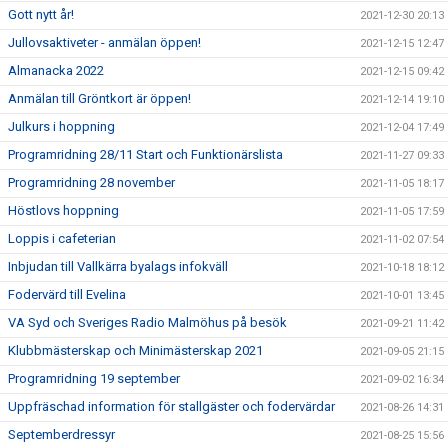
Gott nytt år!
2021-12-30 20:13
Jullovsaktiveter - anmälan öppen!
2021-12-15 12:47
Almanacka 2022
2021-12-15 09:42
Anmälan till Gröntkort är öppen!
2021-12-14 19:10
Julkurs i hoppning
2021-12-04 17:49
Programridning 28/11 Start och Funktionärslista
2021-11-27 09:33
Programridning 28 november
2021-11-05 18:17
Höstlovs hoppning
2021-11-05 17:59
Loppis i cafeterian
2021-11-02 07:54
Inbjudan till Vallkärra byalags infokväll
2021-10-18 18:12
Fodervärd till Evelina
2021-10-01 13:45
VA Syd och Sveriges Radio Malmöhus på besök
2021-09-21 11:42
Klubbmästerskap och Minimästerskap 2021
2021-09-05 21:15
Programridning 19 september
2021-09-02 16:34
Uppfräschad information för stallgäster och fodervärdar
2021-08-26 14:31
Septemberdressyr
2021-08-25 15:56