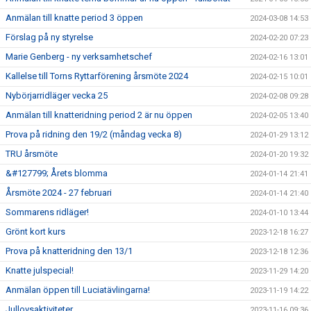
Anmälan till knatte period 3 öppen
2024-03-08 14:53
Förslag på ny styrelse
2024-02-20 07:23
Marie Genberg - ny verksamhetschef
2024-02-16 13:01
Kallelse till Torns Ryttarförening årsmöte 2024
2024-02-15 10:01
Nybörjarridläger vecka 25
2024-02-08 09:28
Anmälan till knatteridning period 2 är nu öppen
2024-02-05 13:40
Prova på ridning den 19/2 (måndag vecka 8)
2024-01-29 13:12
TRU årsmöte
2024-01-20 19:32
&#127799; Årets blomma
2024-01-14 21:41
Årsmöte 2024 - 27 februari
2024-01-14 21:40
Sommarens ridläger!
2024-01-10 13:44
Grönt kort kurs
2023-12-18 16:27
Prova på knatteridning den 13/1
2023-12-18 12:36
Knatte julspecial!
2023-11-29 14:20
Anmälan öppen till Luciatävlingarna!
2023-11-19 14:22
Jullovsaktiviteter
2023-11-16 09:36