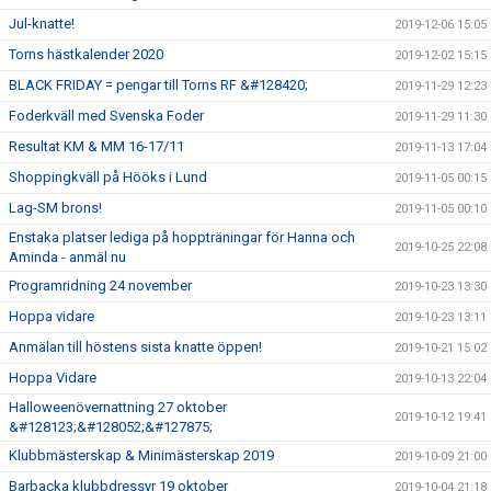
Jul-knatte!
2019-12-06 15:05
Torns hästkalender 2020
2019-12-02 15:15
BLACK FRIDAY = pengar till Torns RF &#128420;
2019-11-29 12:23
Foderkväll med Svenska Foder
2019-11-29 11:30
Resultat KM & MM 16-17/11
2019-11-13 17:04
Shoppingkväll på Hööks i Lund
2019-11-05 00:15
Lag-SM brons!
2019-11-05 00:10
Enstaka platser lediga på hoppträningar för Hanna och
2019-10-25 22:08
Aminda - anmäl nu
Programridning 24 november
2019-10-23 13:30
Hoppa vidare
2019-10-23 13:11
Anmälan till höstens sista knatte öppen!
2019-10-21 15:02
Hoppa Vidare
2019-10-13 22:04
Halloweenövernattning 27 oktober
2019-10-12 19:41
&#128123;&#128052;&#127875;
Klubbmästerskap & Minimästerskap 2019
2019-10-09 21:00
Barbacka klubbdressyr 19 oktober
2019-10-04 21:18