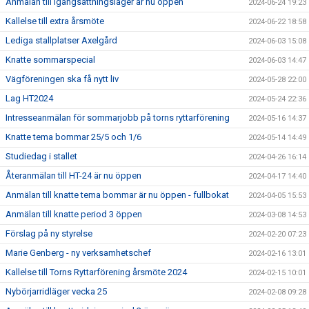
Anmälan till igångsättningsläger är nu öppen
2024-06-24 19:23
Kallelse till extra årsmöte
2024-06-22 18:58
Lediga stallplatser Axelgård
2024-06-03 15:08
Knatte sommarspecial
2024-06-03 14:47
Vägföreningen ska få nytt liv
2024-05-28 22:00
Lag HT2024
2024-05-24 22:36
Intresseanmälan för sommarjobb på torns ryttarförening
2024-05-16 14:37
Knatte tema bommar 25/5 och 1/6
2024-05-14 14:49
Studiedag i stallet
2024-04-26 16:14
Återanmälan till HT-24 är nu öppen
2024-04-17 14:40
Anmälan till knatte tema bommar är nu öppen - fullbokat
2024-04-05 15:53
Anmälan till knatte period 3 öppen
2024-03-08 14:53
Förslag på ny styrelse
2024-02-20 07:23
Marie Genberg - ny verksamhetschef
2024-02-16 13:01
Kallelse till Torns Ryttarförening årsmöte 2024
2024-02-15 10:01
Nybörjarridläger vecka 25
2024-02-08 09:28