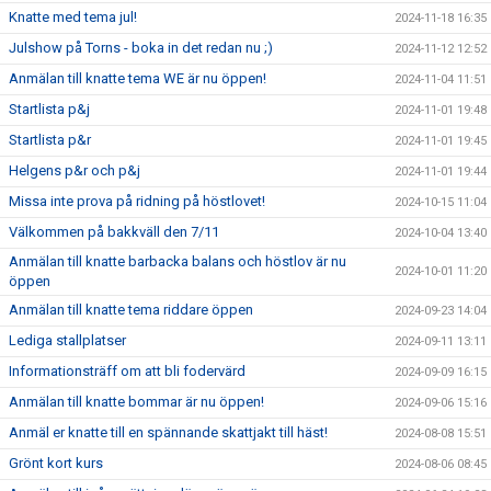
Knatte med tema jul!
2024-11-18 16:35
Julshow på Torns - boka in det redan nu ;)
2024-11-12 12:52
Anmälan till knatte tema WE är nu öppen!
2024-11-04 11:51
Startlista p&j
2024-11-01 19:48
Startlista p&r
2024-11-01 19:45
Helgens p&r och p&j
2024-11-01 19:44
Missa inte prova på ridning på höstlovet!
2024-10-15 11:04
Välkommen på bakkväll den 7/11
2024-10-04 13:40
Anmälan till knatte barbacka balans och höstlov är nu
2024-10-01 11:20
öppen
Anmälan till knatte tema riddare öppen
2024-09-23 14:04
Lediga stallplatser
2024-09-11 13:11
Informationsträff om att bli fodervärd
2024-09-09 16:15
Anmälan till knatte bommar är nu öppen!
2024-09-06 15:16
Anmäl er knatte till en spännande skattjakt till häst!
2024-08-08 15:51
Grönt kort kurs
2024-08-06 08:45