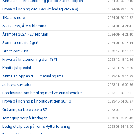
Anmälan till knatteridning period 2 är nu öppen
2024-02-05 13:40
Prova på ridning den 19/2 (måndag vecka 8)
2024-01-29 13:12
TRU årsmöte
2024-01-20 19:32
&#127799; Årets blomma
2024-01-14 21:41
Årsmöte 2024 - 27 februari
2024-01-14 21:40
Sommarens ridläger!
2024-01-10 13:44
Grönt kort kurs
2023-12-18 16:27
Prova på knatteridning den 13/1
2023-12-18 12:36
Knatte julspecial!
2023-11-29 14:20
Anmälan öppen till Luciatävlingarna!
2023-11-19 14:22
Jullovsaktiviteter
2023-11-16 09:36
Föreläsning om betsling med veterinärbesöket
2023-10-06 10:01
Prova på ridning på höstlovet den 30/10
2023-10-04 08:27
Grävningsarbete vecka 37
2023-09-11 10:57
Temagrupper på fredagar
2023-08-25 20:43
Ledig stallplats på Torns Ryttarförening
2023-08-24 15:00