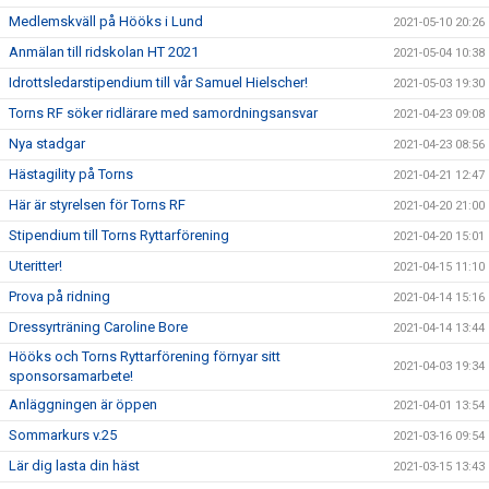
Medlemskväll på Hööks i Lund
2021-05-10 20:26
Anmälan till ridskolan HT 2021
2021-05-04 10:38
Idrottsledarstipendium till vår Samuel Hielscher!
2021-05-03 19:30
Torns RF söker ridlärare med samordningsansvar
2021-04-23 09:08
Nya stadgar
2021-04-23 08:56
Hästagility på Torns
2021-04-21 12:47
Här är styrelsen för Torns RF
2021-04-20 21:00
Stipendium till Torns Ryttarförening
2021-04-20 15:01
Uteritter!
2021-04-15 11:10
Prova på ridning
2021-04-14 15:16
Dressyrträning Caroline Bore
2021-04-14 13:44
Hööks och Torns Ryttarförening förnyar sitt
2021-04-03 19:34
sponsorsamarbete!
Anläggningen är öppen
2021-04-01 13:54
Sommarkurs v.25
2021-03-16 09:54
Lär dig lasta din häst
2021-03-15 13:43