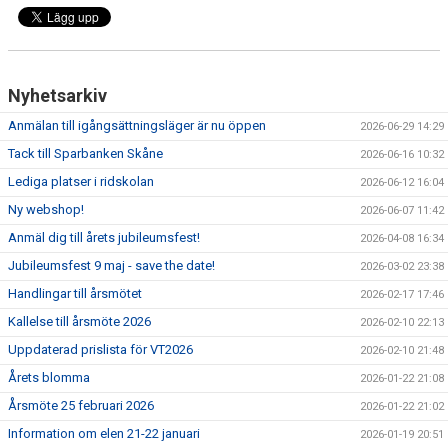
ANLÄGGNING
RIDHUSKALENDER
Nyhetsarkiv
KONTAKT
Anmälan till igångsättningsläger är nu öppen
2026-06-29 14:29
BLI SPONSOR!
Tack till Sparbanken Skåne
2026-06-16 10:32
Lediga platser i ridskolan
2026-06-12 16:04
KLUBBSHOP
Ny webshop!
2026-06-07 11:42
Anmäl dig till årets jubileumsfest!
MEDLEMSKAP
2026-04-08 16:34
Jubileumsfest 9 maj - save the date!
2026-03-02 23:38
HIPPOCRATES
Handlingar till årsmötet
2026-02-17 17:46
Kallelse till årsmöte 2026
2026-02-10 22:13
STÖTTA TORNS
Uppdaterad prislista för VT2026
2026-02-10 21:48
LEKTIONSPLANERING RIDSKOLA
Årets blomma
2026-01-22 21:08
Årsmöte 25 februari 2026
2026-01-22 21:02
Information om elen 21-22 januari
2026-01-19 20:51