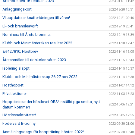
Årsmöte den 16 februari 2023
2023-01-01 11:42
Anläggningskort
2022-12-28 15:31
Vi uppdaterar knatteridningen till våren!
2022-12-21 09:46
El- och bränsleavgift
2022-12-19 20:41
Nominera till Årets blomma!
2022-12-19 16:39
Klubb och Minimästerskap resultat 2022
2022-11-28 12:47
&#127810; Höstbrev
2022-11-16 16:05
Återanmälan till ridskolan våren 2023
2022-11-15 13:43
Isolering släppt
2022-11-15 10:37
Klubb- och Minimästerskap 26-27 nov 2022
2022-11-14 15:38
Hösthoppet
2022-11-07 14:12
Privatlektioner
2022-11-03 13:23
Hoppclinic under höstlovet OBS! Inställd pga smitta, nytt
2022-10-06 12:21
datum kommer!
Höstlovsaktiviteter!
2022-10-05 12:55
Fodervärd B-ponny
2022-09-30 21:06
Anmälningsdags för hoppträning hösten 2022!
2022-07-30 13:48