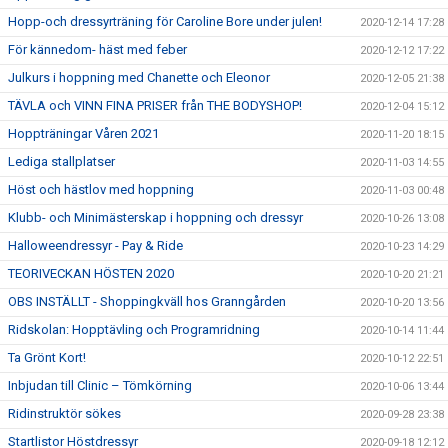
Hopp-och dressyrträning för Caroline Bore under julen!
2020-12-14 17:28
För kännedom- häst med feber
2020-12-12 17:22
Julkurs i hoppning med Chanette och Eleonor
2020-12-05 21:38
TÄVLA och VINN FINA PRISER från THE BODYSHOP!
2020-12-04 15:12
Hoppträningar Våren 2021
2020-11-20 18:15
Lediga stallplatser
2020-11-03 14:55
Höst och hästlov med hoppning
2020-11-03 00:48
Klubb- och Minimästerskap i hoppning och dressyr
2020-10-26 13:08
Halloweendressyr - Pay & Ride
2020-10-23 14:29
TEORIVECKAN HÖSTEN 2020
2020-10-20 21:21
OBS INSTÄLLT - Shoppingkväll hos Granngården
2020-10-20 13:56
Ridskolan: Hopptävling och Programridning
2020-10-14 11:44
Ta Grönt Kort!
2020-10-12 22:51
Inbjudan till Clinic – Tömkörning
2020-10-06 13:44
Ridinstruktör sökes
2020-09-28 23:38
Startlistor Höstdressyr
2020-09-18 12:12