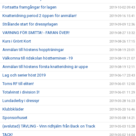
Fortsatta framgångar för lagen
2019-10-02 09:43
Knatteridning period 2 öppen för anmälan!
2019-09-16 15:41
Strålande start för dressyrlagen
2019-09-09 12:36
VARNING FÖR SMITTA! - FARAN ÖVER!
2019-08-27 13:32
Kurs i Grönt Kort
2019-08-26 17:15
Anmälan till höstens hoppträningar
2019-08-19 23:01
Välkomna till ridskolan höstterminen -19
2019-08-19 21:07
Anmälan till höstens första knatteridning är uppe
2019-08-19 12:11
Lag och serier höst 2019
2019-06-17 23:43
Torns RF till eliten!
2019-06-01 12:00
Totalvinst i division 3!
2019-06-01 11:29
Lundaderby i dressyr
2019-05-28 16:23
Klubbkläder
2019-05-20 16:46
Sponsorhuset
2019-05-08 14:21
(avslutad) TÄVLING - Vinn ridhjälm från Back on Track
2019-05-03 15:28
TACK!
2019-05-02 14:04