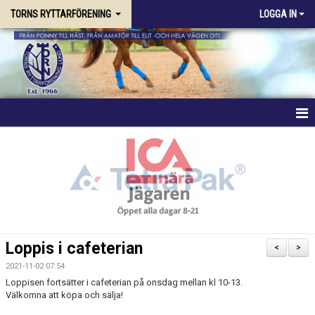
TORNS RYTTARFÖRENING
LOGGA IN
HEM
FÖRENINGEN
RIDSKOLAN
TRÄNING & KURSER
Loppis i cafeterian
<
>
STALLPLATS
2021-11-02 07:54
Loppisen fortsätter i cafeterian på onsdag mellan kl 10-13.
Välkomna att köpa och sälja!
TÄVLING