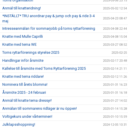
Torns organisation
2025-05-06 23:15
Anmäl till knatteridning!
2025-05-02 12:54
*INSTÄLLT* TRU anordnar pay & jump och pay & ride 3-4
2025-04-23 08:47
maj
Intresseanmälan för sommarjobb på torns ryttarförening
2025-04-08 22:44
Knatte med Mulle Caprilli
2025-04-08 15:04
Knatte med tema WE
2025-03-27 08:52
Torns ryttarförenings styrelse 2025
2025-02-25
Handlingar inför årsmöte
2025-02-17 20:48
Kallelse till årsmöte med Torns Ryttarförening 2025
2025-02-14 21:11
Knatte med tema riddare!
2025-02-12 11:26
Nominera till årets blomma!
2025-01-31 16:23
Årsmöte 2025 - 24 februari
2025-01-31 16:18
Anmäl till knatte tema dressyr!
2025-01-27 14:02
Anmälan till sommarens ridläger är nu öppen!
2025-01-14 15:28
Voltigekurs under vårterminen!
2025-01-10 15:59
Julklapsshoppning!
2024-12-05 10:31