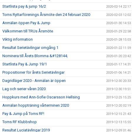
Startlista pay & jump 16/2
2020-02-14 22:17
Torns Ryttarförenings Årsmöte den 24 februari 2020
2020-02-03 12:02
Anmälan öppen Pay & Jump
2020-01-30 14:53
Välkommen till TRUs Årsmöte
2020-01-29 22:58
Viktig information
2020-01-28 15:03
Resultat Serietävlingar omgång 1
2020-01-22 11:59
Nominera till Årets Blomma &#128144;
2020-01-20 23:42
Startlista Pay & Jump 19/1
2020-01-17 14:31
Propositioner för årets Serietävlingar
2020-01-06 14:21
Dagridläger 2020 - Anmälan är öppen
2019-12-30 20:33
Lag och serier våren 2020
2019-12-30 19:51
Hoppkurs med Ann-Sofie Oscarsson Hellsing
2019-12-25 15:25
Anmälan hoppträning vårterminen 2020
2019-12-20 02:19
Pay & Jump på Torns RF!
2019-12-15 21:43
Torns RF Klubbshop
2019-12-13 15:55
Resultat Luciatävlingar 2019
2019-12-09 01:46