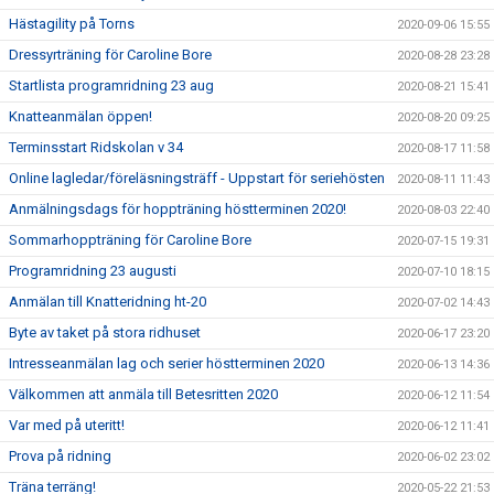
Hästagility på Torns
2020-09-06 15:55
Dressyrträning för Caroline Bore
2020-08-28 23:28
Startlista programridning 23 aug
2020-08-21 15:41
Knatteanmälan öppen!
2020-08-20 09:25
Terminsstart Ridskolan v 34
2020-08-17 11:58
Online lagledar/föreläsningsträff - Uppstart för seriehösten
2020-08-11 11:43
Anmälningsdags för hoppträning höstterminen 2020!
2020-08-03 22:40
Sommarhoppträning för Caroline Bore
2020-07-15 19:31
Programridning 23 augusti
2020-07-10 18:15
Anmälan till Knatteridning ht-20
2020-07-02 14:43
Byte av taket på stora ridhuset
2020-06-17 23:20
Intresseanmälan lag och serier höstterminen 2020
2020-06-13 14:36
Välkommen att anmäla till Betesritten 2020
2020-06-12 11:54
Var med på uteritt!
2020-06-12 11:41
Prova på ridning
2020-06-02 23:02
Träna terräng!
2020-05-22 21:53