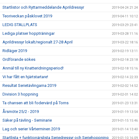
Startlistor och Ryttarmeddelande Aprildressyr
2019-04-24 21:24
Teoriveckan påsklovet 2019
2019-04-11 10:12
LEDIG STALLPLATS
2019-03-29 23:41
Lediga platser hoppträningar
2019-03-28 11:16
Aprildressyr lokalt/regionalt 27-28 April
2019-03-22 18:16
Ridläger 2019
2019-02-19 13:11
Ordförande sökes
2019-02-18 23:18
Anmäl till ny Knatteridningsperiod!
2019-02-18 15:16
Vi har fått en hjärtstartare!
2019-02-14 22:33
Resultat Serietävlingarna 2019
2019-02-02 14:52
Division 3 hoppning
2019-02-01 14:02
Ta chansen att bli fodervärd på Torns
2019-01-23 13:31
Årsmöte 25/2 - 2019
2019-01-19 13:54
Säker på tävling - Seminarie
2019-01-15 15:46
Lag och serier Vårterminen 2019
2019-01-14 13:40
Startlista + funktionärslista Seriedressyr och Seriehoppning
2019-01-10 16:09