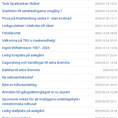
Tack Sparbanken Skåne!
2026-01-19 13:21
Startlistor till serietävlingarna omgång 1
2026-01-15 23:39
Prova på Knatteridning vecka 3 - utan kostnad
2026-01-05 13:17
Lediga platser i ridskolan till våren
2025-12-10 20:07
Fritidskortet
2025-12-04 18:04
Välkomna på TRU:s maskeradhelg!
2025-10-24 20:07
Ingrid Wilhelmsson 1937 - 2025
2025-10-14 12:36
Ledig boxplats på axelgård
2025-09-27 22:41
Dagordning och handlingar till extra årsmöte
2025-09-21 14:24
Kallelse till extra årsmöte
2025-09-18
Ny verksamhetschef
2025-07-22 13:31
Byte av ridhusunderlag
2025-07-07 20:47
Anmälan till igångsättninglägret är nu öppen!
2025-06-24 16:08
Sponsorer sökes för att möjliggöra underlagsbyte i
2025-06-09 23:11
rönnströmska ridhuset
Ledig stallplats på axelgård
2025-05-06 23:18