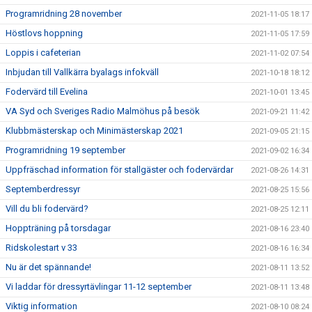
Programridning 28 november
2021-11-05 18:17
Höstlovs hoppning
2021-11-05 17:59
Loppis i cafeterian
2021-11-02 07:54
Inbjudan till Vallkärra byalags infokväll
2021-10-18 18:12
Fodervärd till Evelina
2021-10-01 13:45
VA Syd och Sveriges Radio Malmöhus på besök
2021-09-21 11:42
Klubbmästerskap och Minimästerskap 2021
2021-09-05 21:15
Programridning 19 september
2021-09-02 16:34
Uppfräschad information för stallgäster och fodervärdar
2021-08-26 14:31
Septemberdressyr
2021-08-25 15:56
Vill du bli fodervärd?
2021-08-25 12:11
Hoppträning på torsdagar
2021-08-16 23:40
Ridskolestart v 33
2021-08-16 16:34
Nu är det spännande!
2021-08-11 13:52
Vi laddar för dressyrtävlingar 11-12 september
2021-08-11 13:48
Viktig information
2021-08-10 08:24