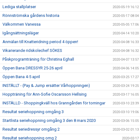
Lediga stallplatser
2020-05-19 16:12
Rönnströmska gårdens historia
2020-05-17 08:04
Välkommen Vanessa
2020-05-05 17:06
Igångsättningsläger
2020-04-14 10:20
Anmälan till Knatteridning period 4 öppen!
2020-04-08 16:33
Vikarierande ridskolechef SÖKES
2020-04-08 16:32
Påskprogramträning för Christina Eghall
2020-04-07 13:57
Öppen Bana DRESSYR 25-26 april
2020-04-06 14:05
Öppen Bana 4-5 april
2020-03-25 17:27
INSTÄLLT - (Pay & Jump ersätter Vårhoppningen)
2020-03-24 19:25
Hoppträning för Ann-Sofie Oscarsson Hellsing
2020-03-17 16:05
INSTÄLLD - Shoppingkväll hos Granngården för torningar
2020-03-10 23:39
Resultat seriehoppning omgång 3
2020-03-10 19:06
Startlista seriehoppning omgång 3 den 8 mars 2020
2020-03-06 15:05
Resultat seriedressyr omgång 2
2020-03-02 01:13
Resultat seriehoppning omg 2
2020-02-17