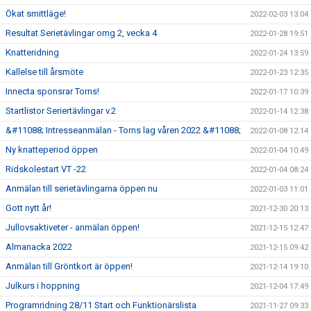
Ökat smittläge!
2022-02-03 13:04
Resultat Serietävlingar omg 2, vecka 4
2022-01-28 19:51
Knatteridning
2022-01-24 13:59
Kallelse till årsmöte
2022-01-23 12:35
Innecta sponsrar Torns!
2022-01-17 10:39
Startlistor Seriertävlingar v.2
2022-01-14 12:38
&#11088; Intresseanmälan - Torns lag våren 2022 &#11088;
2022-01-08 12:14
Ny knatteperiod öppen
2022-01-04 10:49
Ridskolestart VT -22
2022-01-04 08:24
Anmälan till serietävlingarna öppen nu
2022-01-03 11:01
Gott nytt år!
2021-12-30 20:13
Jullovsaktiveter - anmälan öppen!
2021-12-15 12:47
Almanacka 2022
2021-12-15 09:42
Anmälan till Gröntkort är öppen!
2021-12-14 19:10
Julkurs i hoppning
2021-12-04 17:49
Programridning 28/11 Start och Funktionärslista
2021-11-27 09:33