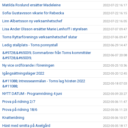
Matilda Roslund ersätter Madeleine
2022-07-22 16:17
Sofia Gustavsson vikarie för Rebecka
2022-07-22 16:15
Linn Albertsson ny verksamhetschef
2022-07-22 16:05
Lisa Ander Olsson ersätter Marie Lenhoff i styrelsen
2022-07-07 09:47
Torns Ryttarförenings verksamhetschef slutar
2022-07-06 09:47
Ledig stallplats - Torns ponnystall
2022-06-29 14:47
&#9728;&#65039; Sommarbrev från Torns kommittéer
2022-06-07 20:08
&#9728;&#65039;
Ny vice ordförande i föreningen
2022-05-25 10:36
Igångsättningsläger 2022
2022-05-20 12:45
&#11088; Intresseanmälan - Torns lag hösten 2022
2022-05-18 07:03
&#11088;
NYTT DATUM - Programridning 4 juni
2022-05-09 20:27
Prova på ridning 2/7
2022-05-06 11:47
Prova på ridning 18/6
2022-05-06 11:23
Knatteridning
2022-05-06 10:57
Häst med smitta på Axelgård
2022-05-05 18:17