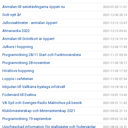
Anmälan till serietävlingarna öppen nu
2022-01-03 11:01
Gott nytt år!
2021-12-30 20:13
Jullovsaktiveter - anmälan öppen!
2021-12-15 12:47
Almanacka 2022
2021-12-15 09:42
Anmälan till Gröntkort är öppen!
2021-12-14 19:10
Julkurs i hoppning
2021-12-04 17:49
Programridning 28/11 Start och Funktionärslista
2021-11-27 09:33
Programridning 28 november
2021-11-05 18:17
Höstlovs hoppning
2021-11-05 17:59
Loppis i cafeterian
2021-11-02 07:54
Inbjudan till Vallkärra byalags infokväll
2021-10-18 18:12
Fodervärd till Evelina
2021-10-01 13:45
VA Syd och Sveriges Radio Malmöhus på besök
2021-09-21 11:42
Klubbmästerskap och Minimästerskap 2021
2021-09-05 21:15
Programridning 19 september
2021-09-02 16:34
Uppfräschad information för stallgäster och fodervärdar
2021-08-26 14:31