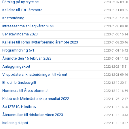
Förslag på ny styrelse
2023-02-07 09:50
Kallelse till TRU årsmöte
2023-01-11 08:35
Knatteridning
2023-01-10 12:53
Intresseanmälan lag våren 2023
2023-01-05 09:10
Serietävlingarna 2023
2023-01-03 15:14
Kallelse till Torns Ryttarförening årsmöte 2023
2023-01-02 20:46
Programridning 6/1
2023-01-01 16:42
Årsmöte den 16 februari 2023
2023-01-01 11:42
Anläggningskort
2022-12-28 15:31
Vi uppdaterar knatteridningen till våren!
2022-12-21 09:46
El- och bränsleavgift
2022-12-19 20:41
Nominera till Årets blomma!
2022-12-19 16:39
Klubb och Minimästerskap resultat 2022
2022-11-28 12:47
&#127810; Höstbrev
2022-11-16 16:05
Återanmälan till ridskolan våren 2023
2022-11-15 13:43
Isolering släppt
2022-11-15 10:37