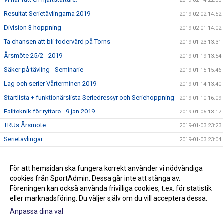
2019-02-14 22:33
Resultat Serietävlingarna 2019
2019-02-02 14:52
Division 3 hoppning
2019-02-01 14:02
Ta chansen att bli fodervärd på Torns
2019-01-23 13:31
Årsmöte 25/2 - 2019
2019-01-19 13:54
Säker på tävling - Seminarie
2019-01-15 15:46
Lag och serier Vårterminen 2019
2019-01-14 13:40
Startlista + funktionärslista Seriedressyr och Seriehoppning
2019-01-10 16:09
Fallteknik för ryttare - 9 jan 2019
2019-01-05 13:17
TRUs Årsmöte
2019-01-03 23:23
Serietävlingar
2019-01-03 23:04
Hoppträning torsdagar VT-19
2018-12-15 13:15
Ledig stallplats i ponnystallet
För att hemsidan ska fungera korrekt använder vi nödvändiga
2018-12-14 16:43
cookies från SportAdmin. Dessa går inte att stänga av.
Klubbmästerskap och Minimästerskap 2018
2018-02-01 13:36
Föreningen kan också använda frivilliga cookies, t.ex. för statistik
eller marknadsföring. Du väljer själv om du vill acceptera dessa.
Anpassa dina val