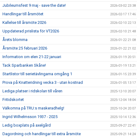
Jubileumsfest 9 maj - save the date!
2026-03-02 23:38
Handlingar till årsmötet
2026-02-17 17:46
Kallelse till årsmöte 2026
2026-02-10 22:13
Uppdaterad prislista för VT2026
2026-02-10 21:48
Årets blomma
2026-01-22 21:08
Årsmöte 25 februari 2026
2026-01-22 21:02
Information om elen 21-22 januari
2026-01-19 20:51
Tack Sparbanken Skåne!
2026-01-19 13:21
Startlistor till serietävlingarna omgång 1
2026-01-15 23:39
Prova på Knatteridning vecka 3 - utan kostnad
2026-01-05 13:17
Lediga platser i ridskolan till våren
2025-12-10 20:07
Fritidskortet
2025-12-04 18:04
Välkomna på TRU:s maskeradhelg!
2025-10-24 20:07
Ingrid Wilhelmsson 1937 - 2025
2025-10-14 12:36
Ledig boxplats på axelgård
2025-09-27 22:41
Dagordning och handlingar till extra årsmöte
2025-09-21 14:24