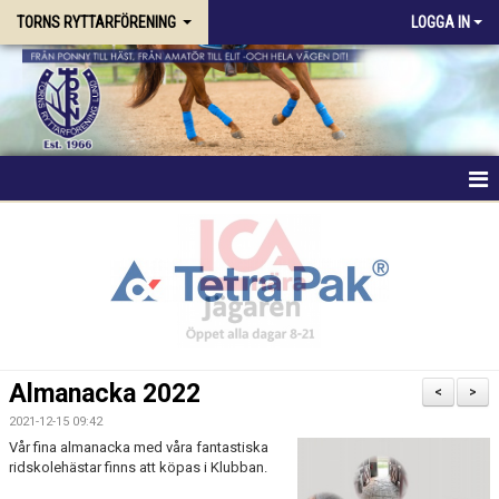
TORNS RYTTARFÖRENING
LOGGA IN
HEM
FÖRENINGEN
RIDSKOLAN
TRÄNING & KURSER
Almanacka 2022
<
>
STALLPLATS
2021-12-15 09:42
Vår fina almanacka med våra fantastiska
ridskolehästar finns att köpas i Klubban.
TÄVLING