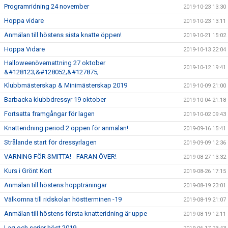
Programridning 24 november
2019-10-23 13:30
Hoppa vidare
2019-10-23 13:11
Anmälan till höstens sista knatte öppen!
2019-10-21 15:02
Hoppa Vidare
2019-10-13 22:04
Halloweenövernattning 27 oktober
2019-10-12 19:41
&#128123;&#128052;&#127875;
Klubbmästerskap & Minimästerskap 2019
2019-10-09 21:00
Barbacka klubbdressyr 19 oktober
2019-10-04 21:18
Fortsatta framgångar för lagen
2019-10-02 09:43
Knatteridning period 2 öppen för anmälan!
2019-09-16 15:41
Strålande start för dressyrlagen
2019-09-09 12:36
VARNING FÖR SMITTA! - FARAN ÖVER!
2019-08-27 13:32
Kurs i Grönt Kort
2019-08-26 17:15
Anmälan till höstens hoppträningar
2019-08-19 23:01
Välkomna till ridskolan höstterminen -19
2019-08-19 21:07
Anmälan till höstens första knatteridning är uppe
2019-08-19 12:11
Lag och serier höst 2019