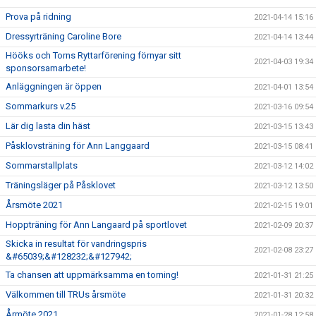
Prova på ridning
2021-04-14 15:16
Dressyrträning Caroline Bore
2021-04-14 13:44
Hööks och Torns Ryttarförening förnyar sitt
2021-04-03 19:34
sponsorsamarbete!
Anläggningen är öppen
2021-04-01 13:54
Sommarkurs v.25
2021-03-16 09:54
Lär dig lasta din häst
2021-03-15 13:43
Påsklovsträning för Ann Langgaard
2021-03-15 08:41
Sommarstallplats
2021-03-12 14:02
Träningsläger på Påsklovet
2021-03-12 13:50
Årsmöte 2021
2021-02-15 19:01
Hoppträning för Ann Langaard på sportlovet
2021-02-09 20:37
Skicka in resultat för vandringspris
2021-02-08 23:27
&#65039;&#128232;&#127942;
Ta chansen att uppmärksamma en torning!
2021-01-31 21:25
Välkommen till TRUs årsmöte
2021-01-31 20:32
Årmöte 2021
2021-01-28 12:58