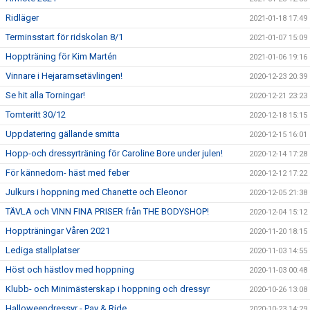
Ridläger
2021-01-18 17:49
Terminsstart för ridskolan 8/1
2021-01-07 15:09
Hoppträning för Kim Martén
2021-01-06 19:16
Vinnare i Hejaramsetävlingen!
2020-12-23 20:39
Se hit alla Torningar!
2020-12-21 23:23
Tomteritt 30/12
2020-12-18 15:15
Uppdatering gällande smitta
2020-12-15 16:01
Hopp-och dressyrträning för Caroline Bore under julen!
2020-12-14 17:28
För kännedom- häst med feber
2020-12-12 17:22
Julkurs i hoppning med Chanette och Eleonor
2020-12-05 21:38
TÄVLA och VINN FINA PRISER från THE BODYSHOP!
2020-12-04 15:12
Hoppträningar Våren 2021
2020-11-20 18:15
Lediga stallplatser
2020-11-03 14:55
Höst och hästlov med hoppning
2020-11-03 00:48
Klubb- och Minimästerskap i hoppning och dressyr
2020-10-26 13:08
Halloweendressyr - Pay & Ride
2020-10-23 14:29