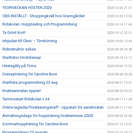
TEORIVECKAN HÖSTEN 2020
2020-10-20 21:21
OBS INSTÄLLT - Shoppingkväll hos Granngården
2020-10-20 13:56
Ridskolan: Hopptävling och Programridning
2020-10-14 11:44
Ta Grönt Kort!
2020-10-12 22:51
Inbjudan till Clinic – Tömkörning
2020-10-06 13:44
Ridinstruktör sökes
2020-09-28 23:38
Startlistor Höstdressyr
2020-09-18 12:12
Hästagility på Torns
2020-09-06 15:55
Dressyrträning för Caroline Bore
2020-08-28 23:28
Startlista programridning 23 aug
2020-08-21 15:41
Knatteanmälan öppen!
2020-08-20 09:25
Terminsstart Ridskolan v 34
2020-08-17 11:58
Online lagledar/föreläsningsträff - Uppstart för seriehösten
2020-08-11 11:43
Anmälningsdags för hoppträning höstterminen 2020!
2020-08-03 22:40
Sommarhoppträning för Caroline Bore
2020-07-15 19:31
Programridning 23 augusti
2020-07-10 18:15