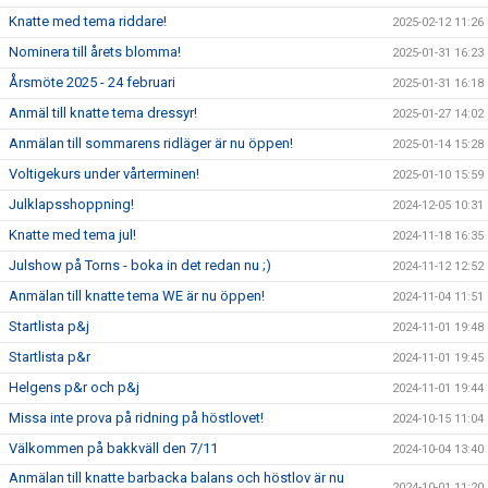
Knatte med tema riddare!
2025-02-12 11:26
Nominera till årets blomma!
2025-01-31 16:23
Årsmöte 2025 - 24 februari
2025-01-31 16:18
Anmäl till knatte tema dressyr!
2025-01-27 14:02
Anmälan till sommarens ridläger är nu öppen!
2025-01-14 15:28
Voltigekurs under vårterminen!
2025-01-10 15:59
Julklapsshoppning!
2024-12-05 10:31
Knatte med tema jul!
2024-11-18 16:35
Julshow på Torns - boka in det redan nu ;)
2024-11-12 12:52
Anmälan till knatte tema WE är nu öppen!
2024-11-04 11:51
Startlista p&j
2024-11-01 19:48
Startlista p&r
2024-11-01 19:45
Helgens p&r och p&j
2024-11-01 19:44
Missa inte prova på ridning på höstlovet!
2024-10-15 11:04
Välkommen på bakkväll den 7/11
2024-10-04 13:40
Anmälan till knatte barbacka balans och höstlov är nu
2024-10-01 11:20