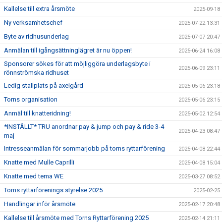
Kallelse till extra årsmöte
2025-09-18
Ny verksamhetschef
2025-07-22 13:31
Byte av ridhusunderlag
2025-07-07 20:47
Anmälan till igångsättninglägret är nu öppen!
2025-06-24 16:08
Sponsorer sökes för att möjliggöra underlagsbyte i
2025-06-09 23:11
rönnströmska ridhuset
Ledig stallplats på axelgård
2025-05-06 23:18
Torns organisation
2025-05-06 23:15
Anmäl till knatteridning!
2025-05-02 12:54
*INSTÄLLT* TRU anordnar pay & jump och pay & ride 3-4
2025-04-23 08:47
maj
Intresseanmälan för sommarjobb på torns ryttarförening
2025-04-08 22:44
Knatte med Mulle Caprilli
2025-04-08 15:04
Knatte med tema WE
2025-03-27 08:52
Torns ryttarförenings styrelse 2025
2025-02-25
Handlingar inför årsmöte
2025-02-17 20:48
Kallelse till årsmöte med Torns Ryttarförening 2025
2025-02-14 21:11