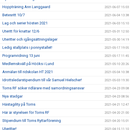
Hoppträning Ann Langgaard
2021-06-07 15:03
Betesritt 10/7
2021-06-04 13:38
Lag och serier hösten 2021
2021-06-03 15:10
Uteritt för knattar 12/6
2021-05-31 12:50
Uteritter och igångsättningsläger
2021-05-30 14:19
Ledig stallplats i ponnystallet!
2021-05-17 19:05
Programridning 13 juni
2021-05-17 11:45
Medlemskväll på Hööks i Lund
2021-05-10 20:26
Anmälan till ridskolan HT 2021
2021-05-04 10:38
Idrottsledarstipendium till vår Samuel Hielscher!
2021-05-03 19:30
Torns RF söker ridlärare med samordningsansvar
2021-04-23 09:08
Nya stadgar
2021-04-23 08:56
Hästagility på Torns
2021-04-21 12:47
Här är styrelsen för Torns RF
2021-04-20 21:00
Stipendium till Torns Ryttarförening
2021-04-20 15:01
Uteritter!
2021-04-15 11:10