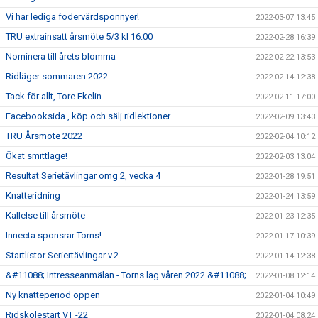
Vi har lediga fodervärdsponnyer!
2022-03-07 13:45
TRU extrainsatt årsmöte 5/3 kl 16:00
2022-02-28 16:39
Nominera till årets blomma
2022-02-22 13:53
Ridläger sommaren 2022
2022-02-14 12:38
Tack för allt, Tore Ekelin
2022-02-11 17:00
Facebooksida , köp och sälj ridlektioner
2022-02-09 13:43
TRU Årsmöte 2022
2022-02-04 10:12
Ökat smittläge!
2022-02-03 13:04
Resultat Serietävlingar omg 2, vecka 4
2022-01-28 19:51
Knatteridning
2022-01-24 13:59
Kallelse till årsmöte
2022-01-23 12:35
Innecta sponsrar Torns!
2022-01-17 10:39
Startlistor Seriertävlingar v.2
2022-01-14 12:38
&#11088; Intresseanmälan - Torns lag våren 2022 &#11088;
2022-01-08 12:14
Ny knatteperiod öppen
2022-01-04 10:49
Ridskolestart VT -22
2022-01-04 08:24