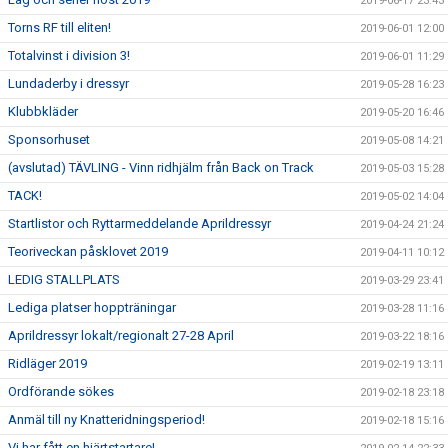
2019-06-17 23:43
Torns RF till eliten!
2019-06-01 12:00
Totalvinst i division 3!
2019-06-01 11:29
Lundaderby i dressyr
2019-05-28 16:23
Klubbkläder
2019-05-20 16:46
Sponsorhuset
2019-05-08 14:21
(avslutad) TÄVLING - Vinn ridhjälm från Back on Track
2019-05-03 15:28
TACK!
2019-05-02 14:04
Startlistor och Ryttarmeddelande Aprildressyr
2019-04-24 21:24
Teoriveckan påsklovet 2019
2019-04-11 10:12
LEDIG STALLPLATS
2019-03-29 23:41
Lediga platser hoppträningar
2019-03-28 11:16
Aprildressyr lokalt/regionalt 27-28 April
2019-03-22 18:16
Ridläger 2019
2019-02-19 13:11
Ordförande sökes
2019-02-18 23:18
Anmäl till ny Knatteridningsperiod!
2019-02-18 15:16
Vi har fått en hjärtstartare!