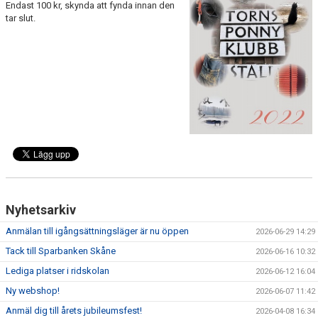
Endast 100 kr, skynda att fynda innan den
ANLÄGGNING
tar slut.
RIDHUSKALENDER
KONTAKT
BLI SPONSOR!
KLUBBSHOP
MEDLEMSKAP
HIPPOCRATES
Nyhetsarkiv
STÖTTA TORNS
Anmälan till igångsättningsläger är nu öppen
2026-06-29 14:29
Tack till Sparbanken Skåne
2026-06-16 10:32
LEKTIONSPLANERING RIDSKOLA
Lediga platser i ridskolan
2026-06-12 16:04
Ny webshop!
2026-06-07 11:42
Anmäl dig till årets jubileumsfest!
2026-04-08 16:34