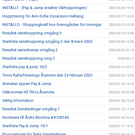
INSTÄLLT - (Pay & Jump ersätter Vårhoppningen)
2020-03-24 19:25
Hoppträning för Ann-Sofie Oscarsson Hellsing
2020-03-17 16:05
INSTÄLLD - Shoppingkväll hos Granngården för torningar
2020-03-10 23:39
Resultat seriehoppning omgång 3
2020-03-10 19:06
Startlista seriehoppning omgång 3 den 8 mars 2020
2020-03-06 15:05
Resultat seriedressyr omgång 2
2020-03-02 01:13
Resultat seriehoppning omg 2
2020-02-17
Startlista pay & jump 16/2
2020-02-14 22:17
Torns Ryttarförenings Årsmöte den 24 februari 2020
2020-02-03 12:02
Anmälan öppen Pay & Jump
2020-01-30 14:53
Välkommen till TRUs Årsmöte
2020-01-29 22:58
Viktig information
2020-01-28 15:03
Resultat Serietävlingar omgång 1
2020-01-22 11:59
Nominera till Årets Blomma &#128144;
2020-01-20 23:42
Startlista Pay & Jump 19/1
2020-01-17 14:31
Propositioner för årets Serietävlingar
2020-01-06 14:21