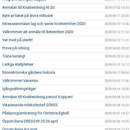
Anmälan till Knatteridning ht-20
2020-07-02 14:43
Byte av taket på stora ridhuset
2020-06-17 23:20
Intresseanmälan lag och serier höstterminen 2020
2020-06-13 14:36
Välkommen att anmäla till Betesritten 2020
2020-06-12 11:54
Var med på uteritt!
2020-06-12 11:41
Prova på ridning
2020-06-02 23:02
Träna terräng!
2020-05-22 21:53
Lediga stallplatser
2020-05-19 16:12
Rönnströmska gårdens historia
2020-05-17 08:04
Välkommen Vanessa
2020-05-05 17:06
Igångsättningsläger
2020-04-14 10:20
Anmälan till Knatteridning period 4 öppen!
2020-04-08 16:33
Vikarierande ridskolechef SÖKES
2020-04-08 16:32
Påskprogramträning för Christina Eghall
2020-04-07 13:57
Öppen Bana DRESSYR 25-26 april
2020-04-06 14:05
Öppen Bana 4-5 april
2020-03-25 17:27