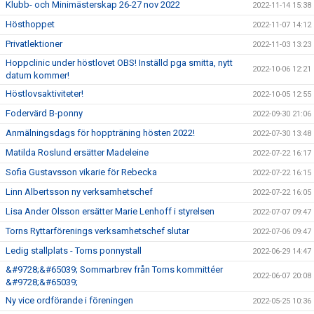
Klubb- och Minimästerskap 26-27 nov 2022
2022-11-14 15:38
Hösthoppet
2022-11-07 14:12
Privatlektioner
2022-11-03 13:23
Hoppclinic under höstlovet OBS! Inställd pga smitta, nytt
2022-10-06 12:21
datum kommer!
Höstlovsaktiviteter!
2022-10-05 12:55
Fodervärd B-ponny
2022-09-30 21:06
Anmälningsdags för hoppträning hösten 2022!
2022-07-30 13:48
Matilda Roslund ersätter Madeleine
2022-07-22 16:17
Sofia Gustavsson vikarie för Rebecka
2022-07-22 16:15
Linn Albertsson ny verksamhetschef
2022-07-22 16:05
Lisa Ander Olsson ersätter Marie Lenhoff i styrelsen
2022-07-07 09:47
Torns Ryttarförenings verksamhetschef slutar
2022-07-06 09:47
Ledig stallplats - Torns ponnystall
2022-06-29 14:47
&#9728;&#65039; Sommarbrev från Torns kommittéer
2022-06-07 20:08
&#9728;&#65039;
Ny vice ordförande i föreningen
2022-05-25 10:36