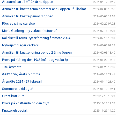
Återanmälan till HT-24 är nu öppen
2024-04-17 14:40
Anmälan till knatte tema bommar är nu öppen - fullbokat
2024-04-05 15:53
Anmälan till knatte period 3 öppen
2024-03-08 14:53
Förslag på ny styrelse
2024-02-20 07:23
Marie Genberg - ny verksamhetschef
2024-02-16 13:01
Kallelse till Torns Ryttarförening årsmöte 2024
2024-02-15 10:01
Nybörjarridläger vecka 25
2024-02-08 09:28
Anmälan till knatteridning period 2 är nu öppen
2024-02-05 13:40
Prova på ridning den 19/2 (måndag vecka 8)
2024-01-29 13:12
TRU årsmöte
2024-01-20 19:32
&#127799; Årets blomma
2024-01-14 21:41
Årsmöte 2024 - 27 februari
2024-01-14 21:40
Sommarens ridläger!
2024-01-10 13:44
Grönt kort kurs
2023-12-18 16:27
Prova på knatteridning den 13/1
2023-12-18 12:36
Knatte julspecial!
2023-11-29 14:20