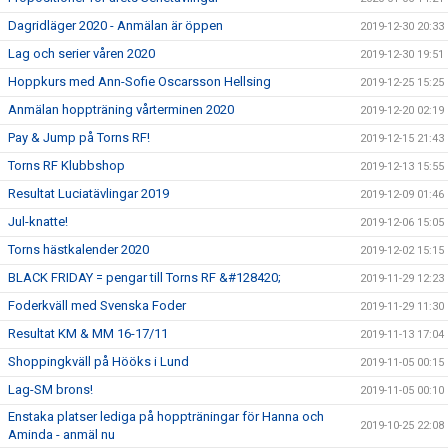
Dagridläger 2020 - Anmälan är öppen
2019-12-30 20:33
Lag och serier våren 2020
2019-12-30 19:51
Hoppkurs med Ann-Sofie Oscarsson Hellsing
2019-12-25 15:25
Anmälan hoppträning vårterminen 2020
2019-12-20 02:19
Pay & Jump på Torns RF!
2019-12-15 21:43
Torns RF Klubbshop
2019-12-13 15:55
Resultat Luciatävlingar 2019
2019-12-09 01:46
Jul-knatte!
2019-12-06 15:05
Torns hästkalender 2020
2019-12-02 15:15
BLACK FRIDAY = pengar till Torns RF &#128420;
2019-11-29 12:23
Foderkväll med Svenska Foder
2019-11-29 11:30
Resultat KM & MM 16-17/11
2019-11-13 17:04
Shoppingkväll på Hööks i Lund
2019-11-05 00:15
Lag-SM brons!
2019-11-05 00:10
Enstaka platser lediga på hoppträningar för Hanna och
2019-10-25 22:08
Aminda - anmäl nu