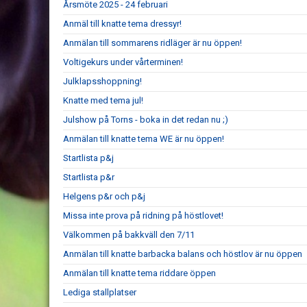
Årsmöte 2025 - 24 februari
Anmäl till knatte tema dressyr!
Anmälan till sommarens ridläger är nu öppen!
Voltigekurs under vårterminen!
Julklapsshoppning!
Knatte med tema jul!
Julshow på Torns - boka in det redan nu ;)
Anmälan till knatte tema WE är nu öppen!
Startlista p&j
Startlista p&r
Helgens p&r och p&j
Missa inte prova på ridning på höstlovet!
Välkommen på bakkväll den 7/11
Anmälan till knatte barbacka balans och höstlov är nu öppen
Anmälan till knatte tema riddare öppen
Lediga stallplatser