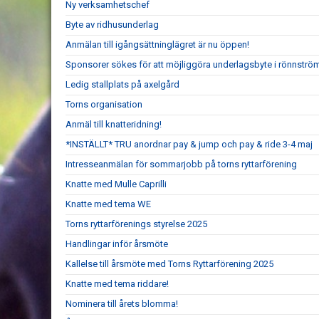
Ny verksamhetschef
Byte av ridhusunderlag
Anmälan till igångsättninglägret är nu öppen!
Sponsorer sökes för att möjliggöra underlagsbyte i rönnströ
Ledig stallplats på axelgård
Torns organisation
Anmäl till knatteridning!
*INSTÄLLT* TRU anordnar pay & jump och pay & ride 3-4 maj
Intresseanmälan för sommarjobb på torns ryttarförening
Knatte med Mulle Caprilli
Knatte med tema WE
Torns ryttarförenings styrelse 2025
Handlingar inför årsmöte
Kallelse till årsmöte med Torns Ryttarförening 2025
Knatte med tema riddare!
Nominera till årets blomma!