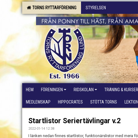
TORNS RYTTARFÖRENING
STYRELSEN
HEM
FÖRENINGEN
RIDSKOLAN
TRÄNING & KURSE
MEDLEMSKAP
HIPPOCRATES
STÖTTA TORNS
LEKTIO
Startlistor Seriertävlingar v.2
2022-01-14 12:38
I länken nedan finnes startlistor, funktionärslistor med mera fö