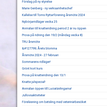
Förslag på ny styrelse
Marie Genberg - ny verksamhetschef
Kallelse till Torns Ryttarförening årsmöte 2024
Nybörjarridläger vecka 25
Anmälan till knatteridning period 2 är nu öppen
Prova på ridning den 19/2 (måndag vecka 8)
TRU årsmöte
&#127799; Årets blomma
Årsmöte 2024 - 27 februari
Sommarens ridläger!
Grönt kort kurs
Prova på knatteridning den 13/1
Knatte julspecial!
Anmälan öppen till Luciatävlingarna!
Jullovsaktiviteter
Föreläsning om betsling med veterinärbesöket