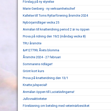
Förslag på ny styrelse
Marie Genberg - ny verksamhetschef
Kallelse till Torns Ryttarförening årsmöte 2024
Nybörjarridläger vecka 25
Anmälan till knatteridning period 2 är nu öppen
Prova på ridning den 19/2 (måndag vecka 8)
TRU årsmöte
&#127799; Årets blomma
Årsmöte 2024 - 27 februari
Sommarens ridläger!
Grönt kort kurs
Prova på knatteridning den 13/1
Knatte julspecial!
Anmälan öppen till Luciatävlingarna!
Jullovsaktiviteter
Föreläsning om betsling med veterinärbesöket