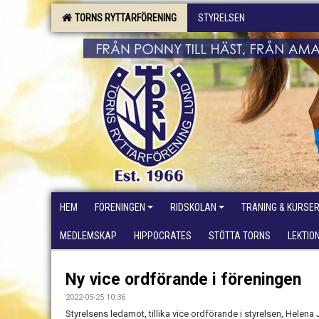
TORNS RYTTARFÖRENING
STYRELSEN
HEM
FÖRENINGEN
RIDSKOLAN
TRÄNING & KURSE
MEDLEMSKAP
HIPPOCRATES
STÖTTA TORNS
LEKTIO
Ny vice ordförande i föreningen
2022-05-25 10:36
Styrelsens ledamot, tillika vice ordförande i styrelsen, Helena