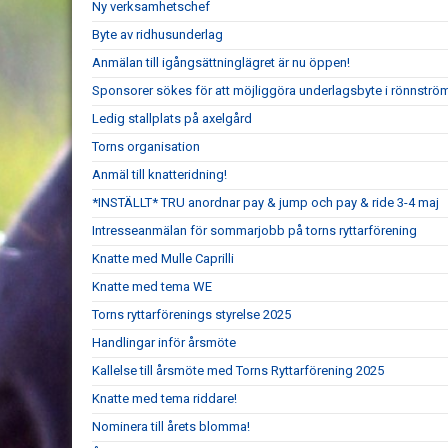
Ny verksamhetschef
Byte av ridhusunderlag
Anmälan till igångsättninglägret är nu öppen!
Sponsorer sökes för att möjliggöra underlagsbyte i rönnströ
Ledig stallplats på axelgård
Torns organisation
Anmäl till knatteridning!
*INSTÄLLT* TRU anordnar pay & jump och pay & ride 3-4 maj
Intresseanmälan för sommarjobb på torns ryttarförening
Knatte med Mulle Caprilli
Knatte med tema WE
Torns ryttarförenings styrelse 2025
Handlingar inför årsmöte
Kallelse till årsmöte med Torns Ryttarförening 2025
Knatte med tema riddare!
Nominera till årets blomma!