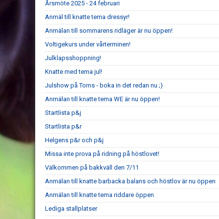
Årsmöte 2025 - 24 februari
Anmäl till knatte tema dressyr!
Anmälan till sommarens ridläger är nu öppen!
Voltigekurs under vårterminen!
Julklapsshoppning!
Knatte med tema jul!
Julshow på Torns - boka in det redan nu ;)
Anmälan till knatte tema WE är nu öppen!
Startlista p&j
Startlista p&r
Helgens p&r och p&j
Missa inte prova på ridning på höstlovet!
Välkommen på bakkväll den 7/11
Anmälan till knatte barbacka balans och höstlov är nu öppen
Anmälan till knatte tema riddare öppen
Lediga stallplatser