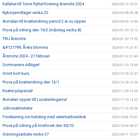
Kallelse till Torns Ryttarförening årsmöte 2024
2024-02-15 10:01
Nybörjarridläger vecka 25
2024-02-08 09:28
Anmälan till knatteridning period 2 är nu öppen
2024-02-05 13:40
Prova på ridning den 19/2 (måndag vecka 8)
2024-01-29 13:12
TRU årsmöte
2024-01-20 19:32
&#127799; Årets blomma
2024-01-14 21:41
Årsmöte 2024 - 27 februari
2024-01-14 21:40
Sommarens ridläger!
2024-01-10 13:44
Grönt kort kurs
2023-12-18 16:27
Prova på knatteridning den 13/1
2023-12-18 12:36
Knatte julspecial!
2023-11-29 14:20
Anmälan öppen till Luciatävlingarna!
2023-11-19 14:22
Jullovsaktiviteter
2023-11-16 09:36
Föreläsning om betsling med veterinärbesöket
2023-10-06 10:01
Prova på ridning på höstlovet den 30/10
2023-10-04 08:27
Grävningsarbete vecka 37
2023-09-11 10:57