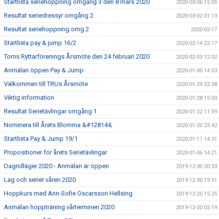
Startlista seriehoppning omgång 3 den 8 mars 2020
2020-03-06 15:05
Resultat seriedressyr omgång 2
2020-03-02 01:13
Resultat seriehoppning omg 2
2020-02-17
Startlista pay & jump 16/2
2020-02-14 22:17
Torns Ryttarförenings Årsmöte den 24 februari 2020
2020-02-03 12:02
Anmälan öppen Pay & Jump
2020-01-30 14:53
Välkommen till TRUs Årsmöte
2020-01-29 22:58
Viktig information
2020-01-28 15:03
Resultat Serietävlingar omgång 1
2020-01-22 11:59
Nominera till Årets Blomma &#128144;
2020-01-20 23:42
Startlista Pay & Jump 19/1
2020-01-17 14:31
Propositioner för årets Serietävlingar
2020-01-06 14:21
Dagridläger 2020 - Anmälan är öppen
2019-12-30 20:33
Lag och serier våren 2020
2019-12-30 19:51
Hoppkurs med Ann-Sofie Oscarsson Hellsing
2019-12-25 15:25
Anmälan hoppträning vårterminen 2020
2019-12-20 02:19