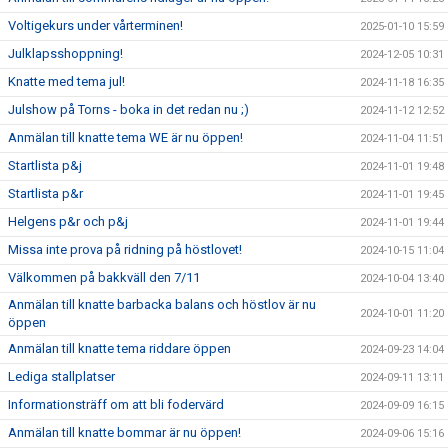
Voltigekurs under vårterminen!
2025-01-10 15:59
Julklapsshoppning!
2024-12-05 10:31
Knatte med tema jul!
2024-11-18 16:35
Julshow på Torns - boka in det redan nu ;)
2024-11-12 12:52
Anmälan till knatte tema WE är nu öppen!
2024-11-04 11:51
Startlista p&j
2024-11-01 19:48
Startlista p&r
2024-11-01 19:45
Helgens p&r och p&j
2024-11-01 19:44
Missa inte prova på ridning på höstlovet!
2024-10-15 11:04
Välkommen på bakkväll den 7/11
2024-10-04 13:40
Anmälan till knatte barbacka balans och höstlov är nu
2024-10-01 11:20
öppen
Anmälan till knatte tema riddare öppen
2024-09-23 14:04
Lediga stallplatser
2024-09-11 13:11
Informationsträff om att bli fodervärd
2024-09-09 16:15
Anmälan till knatte bommar är nu öppen!
2024-09-06 15:16