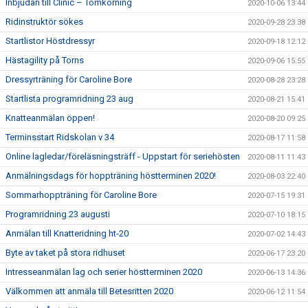
Inbjudan till Clinic – Tömkörning
2020-10-06 13:44
Ridinstruktör sökes
2020-09-28 23:38
Startlistor Höstdressyr
2020-09-18 12:12
Hästagility på Torns
2020-09-06 15:55
Dressyrträning för Caroline Bore
2020-08-28 23:28
Startlista programridning 23 aug
2020-08-21 15:41
Knatteanmälan öppen!
2020-08-20 09:25
Terminsstart Ridskolan v 34
2020-08-17 11:58
Online lagledar/föreläsningsträff - Uppstart för seriehösten
2020-08-11 11:43
Anmälningsdags för hoppträning höstterminen 2020!
2020-08-03 22:40
Sommarhoppträning för Caroline Bore
2020-07-15 19:31
Programridning 23 augusti
2020-07-10 18:15
Anmälan till Knatteridning ht-20
2020-07-02 14:43
Byte av taket på stora ridhuset
2020-06-17 23:20
Intresseanmälan lag och serier höstterminen 2020
2020-06-13 14:36
Välkommen att anmäla till Betesritten 2020
2020-06-12 11:54