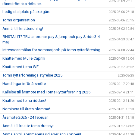
2025-06-09 23:11
rönnströmska ridhuset
Ledig stallplats på axelgård
2025-05-06 23:18
Torns organisation
2025-05-06 23:15
Anmäl till knatteridning!
2025-05-02 12:54
*INSTÄLLT* TRU anordnar pay & jump och pay & ride 3-4
2025-04-23 08:47
maj
Intresseanmälan för sommarjobb på torns ryttarförening
2025-04-08 22:44
Knatte med Mulle Caprilli
2025-04-08 15:04
Knatte med tema WE
2025-03-27 08:52
Torns ryttarförenings styrelse 2025
2025-02-25
Handlingar inför årsmöte
2025-02-17 20:48
Kallelse till årsmöte med Torns Ryttarförening 2025
2025-02-14 21:11
Knatte med tema riddare!
2025-02-12 11:26
Nominera till årets blomma!
2025-01-31 16:23
Årsmöte 2025 - 24 februari
2025-01-31 16:18
Anmäl till knatte tema dressyr!
2025-01-27 14:02
Anmälan till sommarens ridläger är nu öppen!
2025-01-14 15:28