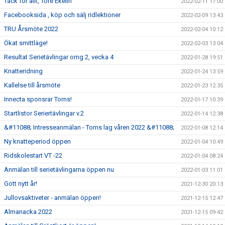
Tack för allt, Tore Ekelin
2022-02-11 17:00
Facebooksida , köp och sälj ridlektioner
2022-02-09 13:43
TRU Årsmöte 2022
2022-02-04 10:12
Ökat smittläge!
2022-02-03 13:04
Resultat Serietävlingar omg 2, vecka 4
2022-01-28 19:51
Knatteridning
2022-01-24 13:59
Kallelse till årsmöte
2022-01-23 12:35
Innecta sponsrar Torns!
2022-01-17 10:39
Startlistor Seriertävlingar v.2
2022-01-14 12:38
&#11088; Intresseanmälan - Torns lag våren 2022 &#11088;
2022-01-08 12:14
Ny knatteperiod öppen
2022-01-04 10:49
Ridskolestart VT -22
2022-01-04 08:24
Anmälan till serietävlingarna öppen nu
2022-01-03 11:01
Gott nytt år!
2021-12-30 20:13
Jullovsaktiveter - anmälan öppen!
2021-12-15 12:47
Almanacka 2022
2021-12-15 09:42