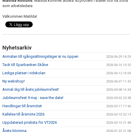
Matilda Roslund
. Matilda kommer arbeta 50 procent i stallet och ha Sofia
som arbetsledare.
ANLÄGGNING
Välkommen Matilda!
RIDHUSKALENDER
KONTAKT
BLI SPONSOR!
Nyhetsarkiv
Anmälan till igångsättningsläger är nu öppen
2026-06-29 14:29
KLUBBSHOP
Tack till Sparbanken Skåne
2026-06-16 10:32
MEDLEMSKAP
Lediga platser i ridskolan
2026-06-12 16:04
Ny webshop!
2026-06-07 11:42
HIPPOCRATES
Anmäl dig till årets jubileumsfest!
2026-04-08 16:34
STÖTTA TORNS
Jubileumsfest 9 maj - save the date!
2026-03-02 23:38
Handlingar till årsmötet
2026-02-17 17:46
LEKTIONSPLANERING RIDSKOLA
Kallelse till årsmöte 2026
2026-02-10 22:13
Uppdaterad prislista för VT2026
2026-02-10 21:48
Årets blomma
2026-01-22 21:08