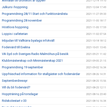
Anmälan till Gröntkort är öppen!
2021-12-14 19:10
Julkurs i hoppning
2021-12-04 17:49
Programridning 28/11 Start och Funktionärslista
2021-11-27 09:33
Programridning 28 november
2021-11-05 18:17
Höstlovs hoppning
2021-11-05 17:59
Loppis i cafeterian
2021-11-02 07:54
Inbjudan till Vallkärra byalags infokväll
2021-10-18 18:12
Fodervärd till Evelina
2021-10-01 13:45
VA Syd och Sveriges Radio Malmöhus på besök
2021-09-21 11:42
Klubbmästerskap och Minimästerskap 2021
2021-09-05 21:15
Programridning 19 september
2021-09-02 16:34
Uppfräschad information för stallgäster och fodervärdar
2021-08-26 14:31
Septemberdressyr
2021-08-25 15:56
Vill du bli fodervärd?
2021-08-25 12:11
Hoppträning på torsdagar
2021-08-16 23:40
Ridskolestart v 33
2021-08-16 16:34