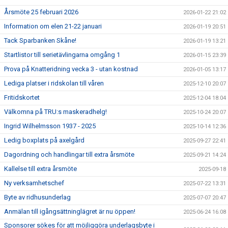
Årsmöte 25 februari 2026
2026-01-22 21:02
Information om elen 21-22 januari
2026-01-19 20:51
Tack Sparbanken Skåne!
2026-01-19 13:21
Startlistor till serietävlingarna omgång 1
2026-01-15 23:39
Prova på Knatteridning vecka 3 - utan kostnad
2026-01-05 13:17
Lediga platser i ridskolan till våren
2025-12-10 20:07
Fritidskortet
2025-12-04 18:04
Välkomna på TRU:s maskeradhelg!
2025-10-24 20:07
Ingrid Wilhelmsson 1937 - 2025
2025-10-14 12:36
Ledig boxplats på axelgård
2025-09-27 22:41
Dagordning och handlingar till extra årsmöte
2025-09-21 14:24
Kallelse till extra årsmöte
2025-09-18
Ny verksamhetschef
2025-07-22 13:31
Byte av ridhusunderlag
2025-07-07 20:47
Anmälan till igångsättninglägret är nu öppen!
2025-06-24 16:08
Sponsorer sökes för att möjliggöra underlagsbyte i