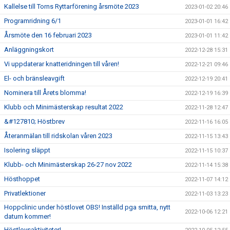
Kallelse till Torns Ryttarförening årsmöte 2023
2023-01-02 20:46
Programridning 6/1
2023-01-01 16:42
Årsmöte den 16 februari 2023
2023-01-01 11:42
Anläggningskort
2022-12-28 15:31
Vi uppdaterar knatteridningen till våren!
2022-12-21 09:46
El- och bränsleavgift
2022-12-19 20:41
Nominera till Årets blomma!
2022-12-19 16:39
Klubb och Minimästerskap resultat 2022
2022-11-28 12:47
&#127810; Höstbrev
2022-11-16 16:05
Återanmälan till ridskolan våren 2023
2022-11-15 13:43
Isolering släppt
2022-11-15 10:37
Klubb- och Minimästerskap 26-27 nov 2022
2022-11-14 15:38
Hösthoppet
2022-11-07 14:12
Privatlektioner
2022-11-03 13:23
Hoppclinic under höstlovet OBS! Inställd pga smitta, nytt
2022-10-06 12:21
datum kommer!
Höstlovsaktiviteter!