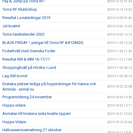
Pay & Jump på Torns RF!
2019-12-15 21:43
Torns RF Klubbshop
2019-12-13 15:55
Resultat Luciatävlingar 2019
2019-12-09 01:46
Jul-knatte!
2019-12-06 15:05
Torns hästkalender 2020
2019-12-02 15:15
BLACK FRIDAY = pengar till Torns RF &#128420;
2019-11-29 12:23
Foderkväll med Svenska Foder
2019-11-29 11:30
Resultat KM & MM 16-17/11
2019-11-13 17:04
Shoppingkväll på Hööks i Lund
2019-11-05 00:15
Lag-SM brons!
2019-11-05 00:10
Enstaka platser lediga på hoppträningar för Hanna och
2019-10-25 22:08
Aminda - anmäl nu
Programridning 24 november
2019-10-23 13:30
Hoppa vidare
2019-10-23 13:11
Anmälan till höstens sista knatte öppen!
2019-10-21 15:02
Hoppa Vidare
2019-10-13 22:04
Halloweenövernattning 27 oktober
2019-10-12 19:41