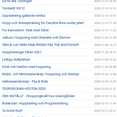
Se hit alla Torningar!
2020-12-21 23:23
Tomteritt 30/12
2020-12-18 15:15
Uppdatering gällande smitta
2020-12-15 16:01
Hopp-och dressyrträning för Caroline Bore under julen!
2020-12-14 17:28
För kännedom- häst med feber
2020-12-12 17:22
Julkurs i hoppning med Chanette och Eleonor
2020-12-05 21:38
TÄVLA och VINN FINA PRISER från THE BODYSHOP!
2020-12-04 15:12
Hoppträningar Våren 2021
2020-11-20 18:15
Lediga stallplatser
2020-11-03 14:55
Höst och hästlov med hoppning
2020-11-03 00:48
Klubb- och Minimästerskap i hoppning och dressyr
2020-10-26 13:08
Halloweendressyr - Pay & Ride
2020-10-23 14:29
TEORIVECKAN HÖSTEN 2020
2020-10-20 21:21
OBS INSTÄLLT - Shoppingkväll hos Granngården
2020-10-20 13:56
Ridskolan: Hopptävling och Programridning
2020-10-14 11:44
Ta Grönt Kort!
2020-10-12 22:51