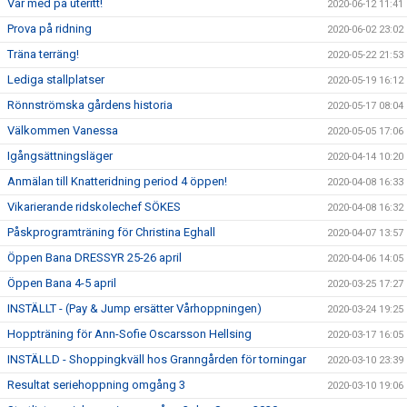
Var med på uteritt!
2020-06-12 11:41
Prova på ridning
2020-06-02 23:02
Träna terräng!
2020-05-22 21:53
Lediga stallplatser
2020-05-19 16:12
Rönnströmska gårdens historia
2020-05-17 08:04
Välkommen Vanessa
2020-05-05 17:06
Igångsättningsläger
2020-04-14 10:20
Anmälan till Knatteridning period 4 öppen!
2020-04-08 16:33
Vikarierande ridskolechef SÖKES
2020-04-08 16:32
Påskprogramträning för Christina Eghall
2020-04-07 13:57
Öppen Bana DRESSYR 25-26 april
2020-04-06 14:05
Öppen Bana 4-5 april
2020-03-25 17:27
INSTÄLLT - (Pay & Jump ersätter Vårhoppningen)
2020-03-24 19:25
Hoppträning för Ann-Sofie Oscarsson Hellsing
2020-03-17 16:05
INSTÄLLD - Shoppingkväll hos Granngården för torningar
2020-03-10 23:39
Resultat seriehoppning omgång 3
2020-03-10 19:06