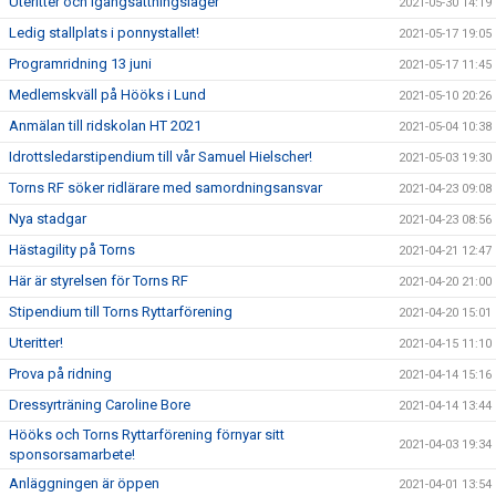
Uteritter och igångsättningsläger
2021-05-30 14:19
Ledig stallplats i ponnystallet!
2021-05-17 19:05
Programridning 13 juni
2021-05-17 11:45
Medlemskväll på Hööks i Lund
2021-05-10 20:26
Anmälan till ridskolan HT 2021
2021-05-04 10:38
Idrottsledarstipendium till vår Samuel Hielscher!
2021-05-03 19:30
Torns RF söker ridlärare med samordningsansvar
2021-04-23 09:08
Nya stadgar
2021-04-23 08:56
Hästagility på Torns
2021-04-21 12:47
Här är styrelsen för Torns RF
2021-04-20 21:00
Stipendium till Torns Ryttarförening
2021-04-20 15:01
Uteritter!
2021-04-15 11:10
Prova på ridning
2021-04-14 15:16
Dressyrträning Caroline Bore
2021-04-14 13:44
Hööks och Torns Ryttarförening förnyar sitt
2021-04-03 19:34
sponsorsamarbete!
Anläggningen är öppen
2021-04-01 13:54