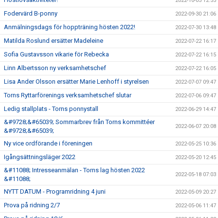
2022-10-05 12:55
Fodervärd B-ponny
2022-09-30 21:06
Anmälningsdags för hoppträning hösten 2022!
2022-07-30 13:48
Matilda Roslund ersätter Madeleine
2022-07-22 16:17
Sofia Gustavsson vikarie för Rebecka
2022-07-22 16:15
Linn Albertsson ny verksamhetschef
2022-07-22 16:05
Lisa Ander Olsson ersätter Marie Lenhoff i styrelsen
2022-07-07 09:47
Torns Ryttarförenings verksamhetschef slutar
2022-07-06 09:47
Ledig stallplats - Torns ponnystall
2022-06-29 14:47
&#9728;&#65039; Sommarbrev från Torns kommittéer
2022-06-07 20:08
&#9728;&#65039;
Ny vice ordförande i föreningen
2022-05-25 10:36
Igångsättningsläger 2022
2022-05-20 12:45
&#11088; Intresseanmälan - Torns lag hösten 2022
2022-05-18 07:03
&#11088;
NYTT DATUM - Programridning 4 juni
2022-05-09 20:27
Prova på ridning 2/7
2022-05-06 11:47