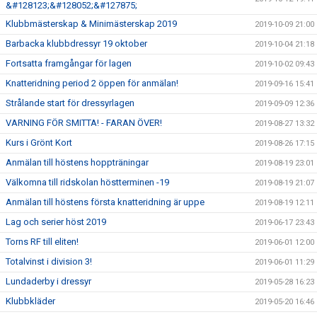
&#128123;&#128052;&#127875;
Klubbmästerskap & Minimästerskap 2019
2019-10-09 21:00
Barbacka klubbdressyr 19 oktober
2019-10-04 21:18
Fortsatta framgångar för lagen
2019-10-02 09:43
Knatteridning period 2 öppen för anmälan!
2019-09-16 15:41
Strålande start för dressyrlagen
2019-09-09 12:36
VARNING FÖR SMITTA! - FARAN ÖVER!
2019-08-27 13:32
Kurs i Grönt Kort
2019-08-26 17:15
Anmälan till höstens hoppträningar
2019-08-19 23:01
Välkomna till ridskolan höstterminen -19
2019-08-19 21:07
Anmälan till höstens första knatteridning är uppe
2019-08-19 12:11
Lag och serier höst 2019
2019-06-17 23:43
Torns RF till eliten!
2019-06-01 12:00
Totalvinst i division 3!
2019-06-01 11:29
Lundaderby i dressyr
2019-05-28 16:23
Klubbkläder
2019-05-20 16:46