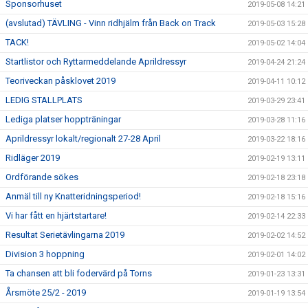
Sponsorhuset
2019-05-08 14:21
(avslutad) TÄVLING - Vinn ridhjälm från Back on Track
2019-05-03 15:28
TACK!
2019-05-02 14:04
Startlistor och Ryttarmeddelande Aprildressyr
2019-04-24 21:24
Teoriveckan påsklovet 2019
2019-04-11 10:12
LEDIG STALLPLATS
2019-03-29 23:41
Lediga platser hoppträningar
2019-03-28 11:16
Aprildressyr lokalt/regionalt 27-28 April
2019-03-22 18:16
Ridläger 2019
2019-02-19 13:11
Ordförande sökes
2019-02-18 23:18
Anmäl till ny Knatteridningsperiod!
2019-02-18 15:16
Vi har fått en hjärtstartare!
2019-02-14 22:33
Resultat Serietävlingarna 2019
2019-02-02 14:52
Division 3 hoppning
2019-02-01 14:02
Ta chansen att bli fodervärd på Torns
2019-01-23 13:31
Årsmöte 25/2 - 2019
2019-01-19 13:54