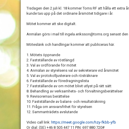
Tisdagen den 2 juli kl. 18 kommer Torns RF att hålla ett extra
kunde tas upp på det ordinarie årsmötet tidigare i år.
Mötet kommer att ske digitalt.
Anmälan görs i mail till ingela.eriksson@torns.org senast den 
Möteslänk och handlingar kommer att publiceras här.
1. Mötets öppnande
2. Fastställande av röstlängd
3. Val av ordförande för mötet
4. Anmälan av styrelsens val av sekreterare vid årsmötet
5. Val av protokolljusterare och rösträknare
6. Fastställande av föredragningslista
7. Fastställande av om mötet blivit utlyst på rätt sätt
8. Behandling av verksamhets- och förvaltningsberättelser
9. Revisorernas berättelse
10. Fastställande av balans- och resultaträkning
11. Fråga om ansvarsfrihet för styrelsen
12. Sammanträdets avslutande
Video call link:
https://meet.google.com/hzy-fkbb-yfb
Or dial: ‪(SE) +46 8 505 447 11‬ PIN: ‪697 880 720‬#