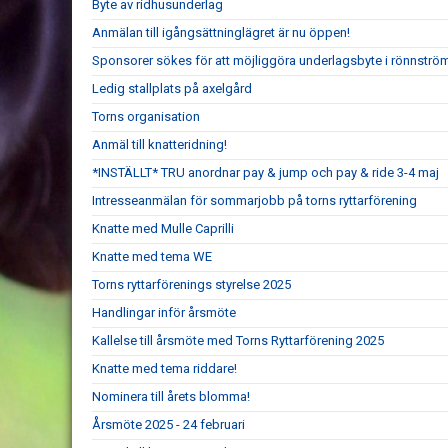
Byte av ridhusunderlag
Anmälan till igångsättninglägret är nu öppen!
Sponsorer sökes för att möjliggöra underlagsbyte i rönnströ
Ledig stallplats på axelgård
Torns organisation
Anmäl till knatteridning!
*INSTÄLLT* TRU anordnar pay & jump och pay & ride 3-4 maj
Intresseanmälan för sommarjobb på torns ryttarförening
Knatte med Mulle Caprilli
Knatte med tema WE
Torns ryttarförenings styrelse 2025
Handlingar inför årsmöte
Kallelse till årsmöte med Torns Ryttarförening 2025
Knatte med tema riddare!
Nominera till årets blomma!
Årsmöte 2025 - 24 februari