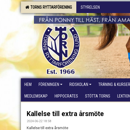
TORNS RYTTARFÖRENING
STYRELSEN
HEM
FÖRENINGEN
RIDSKOLAN
TRÄNING & KURSE
MEDLEMSKAP
HIPPOCRATES
STÖTTA TORNS
LEKTIO
Kallelse till extra årsmöte
2024-06-22 18:58
Kallelse till extra årsmöte