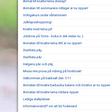
Anmäl till knatte tema dressyr!
Anmälan till sommarens ridläger är nu öppen!
Voltigekurs under vårterminen!
Julklapsshoppning!
Knatte med tema jul!
Julshow på Torns - boka in det redan nu ;)
Anmälan till knatte tema WE är nu öppen!
Startlista p&j
Startlista p&r
Helgens p&r och p&j
Missa inte prova på ridning på höstlovet!
Välkommen på bakkväll den 7/11
Anmälan till knatte barbacka balans och höstlov är nu öppen
Anmälan till knatte tema riddare öppen
Lediga stallplatser
Informationsträff om att bli fodervärd