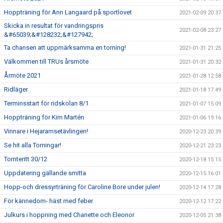
Hoppträning för Ann Langaard på sportlovet
2021-02-09 20:37
Skicka in resultat för vandringspris
2021-02-08 23:27
&#65039;&#128232;&#127942;
Ta chansen att uppmärksamma en torning!
2021-01-31 21:25
Välkommen till TRUs årsmöte
2021-01-31 20:32
Årmöte 2021
2021-01-28 12:58
Ridläger
2021-01-18 17:49
Terminsstart för ridskolan 8/1
2021-01-07 15:09
Hoppträning för Kim Martén
2021-01-06 19:16
Vinnare i Hejaramsetävlingen!
2020-12-23 20:39
Se hit alla Torningar!
2020-12-21 23:23
Tomteritt 30/12
2020-12-18 15:15
Uppdatering gällande smitta
2020-12-15 16:01
Hopp-och dressyrträning för Caroline Bore under julen!
2020-12-14 17:28
För kännedom- häst med feber
2020-12-12 17:22
Julkurs i hoppning med Chanette och Eleonor
2020-12-05 21:38