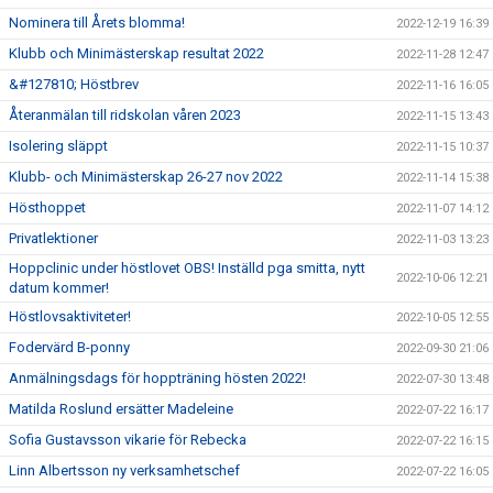
Nominera till Årets blomma!
2022-12-19 16:39
Klubb och Minimästerskap resultat 2022
2022-11-28 12:47
&#127810; Höstbrev
2022-11-16 16:05
Återanmälan till ridskolan våren 2023
2022-11-15 13:43
Isolering släppt
2022-11-15 10:37
Klubb- och Minimästerskap 26-27 nov 2022
2022-11-14 15:38
Hösthoppet
2022-11-07 14:12
Privatlektioner
2022-11-03 13:23
Hoppclinic under höstlovet OBS! Inställd pga smitta, nytt
2022-10-06 12:21
datum kommer!
Höstlovsaktiviteter!
2022-10-05 12:55
Fodervärd B-ponny
2022-09-30 21:06
Anmälningsdags för hoppträning hösten 2022!
2022-07-30 13:48
Matilda Roslund ersätter Madeleine
2022-07-22 16:17
Sofia Gustavsson vikarie för Rebecka
2022-07-22 16:15
Linn Albertsson ny verksamhetschef
2022-07-22 16:05