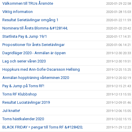
Välkommen till TRUs Årsmöte
2020-01-29 22:58
Viktig information
2020-01-28 15:03
Resultat Serietävlingar omgång 1
2020-01-22 11:59
Nominera till Årets Blomma &#128144;
2020-01-20 23:42
Startlista Pay & Jump 19/1
2020-01-17 14:31
Propositioner för årets Serietävlingar
2020-01-06 14:21
Dagridläger 2020 - Anmälan är öppen
2019-12-30 20:33
Lag och serier våren 2020
2019-12-30 19:51
Hoppkurs med Ann-Sofie Oscarsson Hellsing
2019-12-25 15:25
Anmälan hoppträning vårterminen 2020
2019-12-20 02:19
Pay & Jump på Torns RF!
2019-12-15 21:43
Torns RF Klubbshop
2019-12-13 15:55
Resultat Luciatävlingar 2019
2019-12-09 01:46
Jul-knatte!
2019-12-06 15:05
Torns hästkalender 2020
2019-12-02 15:15
BLACK FRIDAY = pengar till Torns RF &#128420;
2019-11-29 12:23