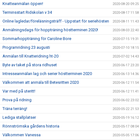
Knatteanmälan öppen!
2020-08-20 09:25
Terminsstart Ridskolan v 34
2020-08-17 11:58
Online lagledar/föreläsningsträff - Uppstart för seriehösten
2020-08-11 11:43
Anmälningsdags för hoppträning höstterminen 2020!
2020-08-03 22:40
Sommarhoppträning för Caroline Bore
2020-07-15 19:31
Programridning 23 augusti
2020-07-10 18:15
Anmälan till Knatteridning ht-20
2020-07-02 14:43
Byte av taket på stora ridhuset
2020-06-17 23:20
Intresseanmälan lag och serier höstterminen 2020
2020-06-13 14:36
Välkommen att anmäla till Betesritten 2020
2020-06-12 11:54
Var med på uteritt!
2020-06-12 11:41
Prova på ridning
2020-06-02 23:02
Träna terräng!
2020-05-22 21:53
Lediga stallplatser
2020-05-19 16:12
Rönnströmska gårdens historia
2020-05-17 08:04
Välkommen Vanessa
2020-05-05 17:06