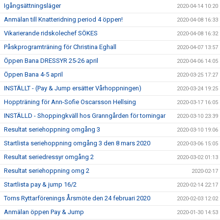
Igångsättningsläger
2020-04-14 10:20
Anmälan till Knatteridning period 4 öppen!
2020-04-08 16:33
Vikarierande ridskolechef SÖKES
2020-04-08 16:32
Påskprogramträning för Christina Eghall
2020-04-07 13:57
Öppen Bana DRESSYR 25-26 april
2020-04-06 14:05
Öppen Bana 4-5 april
2020-03-25 17:27
INSTÄLLT - (Pay & Jump ersätter Vårhoppningen)
2020-03-24 19:25
Hoppträning för Ann-Sofie Oscarsson Hellsing
2020-03-17 16:05
INSTÄLLD - Shoppingkväll hos Granngården för torningar
2020-03-10 23:39
Resultat seriehoppning omgång 3
2020-03-10 19:06
Startlista seriehoppning omgång 3 den 8 mars 2020
2020-03-06 15:05
Resultat seriedressyr omgång 2
2020-03-02 01:13
Resultat seriehoppning omg 2
2020-02-17
Startlista pay & jump 16/2
2020-02-14 22:17
Torns Ryttarförenings Årsmöte den 24 februari 2020
2020-02-03 12:02
Anmälan öppen Pay & Jump
2020-01-30 14:53