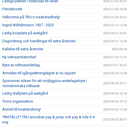
Lediga platser i ridskolan till våren
2025-12-10 20:07
Fritidskortet
2025-12-04 18:04
Välkomna på TRU:s maskeradhelg!
2025-10-24 20:07
Ingrid Wilhelmsson 1937 - 2025
2025-10-14 12:36
Ledig boxplats på axelgård
2025-09-27 22:41
Dagordning och handlingar till extra årsmöte
2025-09-21 14:24
Kallelse till extra årsmöte
2025-09-18
Ny verksamhetschef
2025-07-22 13:31
Byte av ridhusunderlag
2025-07-07 20:47
Anmälan till igångsättninglägret är nu öppen!
2025-06-24 16:08
Sponsorer sökes för att möjliggöra underlagsbyte i
2025-06-09 23:11
rönnströmska ridhuset
Ledig stallplats på axelgård
2025-05-06 23:18
Torns organisation
2025-05-06 23:15
Anmäl till knatteridning!
2025-05-02 12:54
*INSTÄLLT* TRU anordnar pay & jump och pay & ride 3-4
2025-04-23 08:47
maj