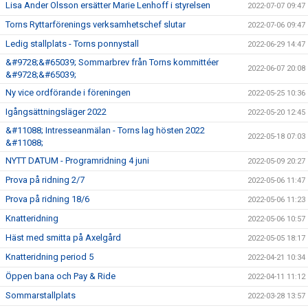
Lisa Ander Olsson ersätter Marie Lenhoff i styrelsen
2022-07-07 09:47
Torns Ryttarförenings verksamhetschef slutar
2022-07-06 09:47
Ledig stallplats - Torns ponnystall
2022-06-29 14:47
&#9728;&#65039; Sommarbrev från Torns kommittéer
2022-06-07 20:08
&#9728;&#65039;
Ny vice ordförande i föreningen
2022-05-25 10:36
Igångsättningsläger 2022
2022-05-20 12:45
&#11088; Intresseanmälan - Torns lag hösten 2022
2022-05-18 07:03
&#11088;
NYTT DATUM - Programridning 4 juni
2022-05-09 20:27
Prova på ridning 2/7
2022-05-06 11:47
Prova på ridning 18/6
2022-05-06 11:23
Knatteridning
2022-05-06 10:57
Häst med smitta på Axelgård
2022-05-05 18:17
Knatteridning period 5
2022-04-21 10:34
Öppen bana och Pay & Ride
2022-04-11 11:12
Sommarstallplats
2022-03-28 13:57