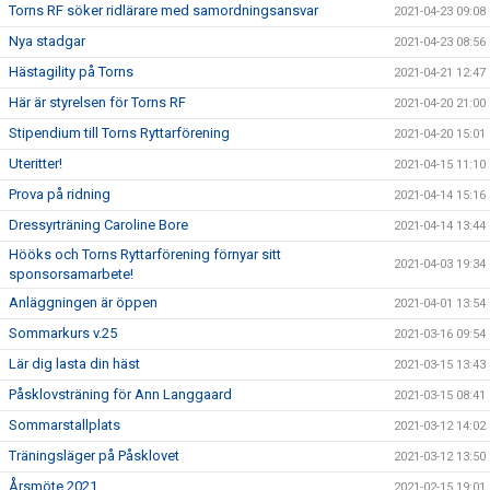
Torns RF söker ridlärare med samordningsansvar
2021-04-23 09:08
Nya stadgar
2021-04-23 08:56
Hästagility på Torns
2021-04-21 12:47
Här är styrelsen för Torns RF
2021-04-20 21:00
Stipendium till Torns Ryttarförening
2021-04-20 15:01
Uteritter!
2021-04-15 11:10
Prova på ridning
2021-04-14 15:16
Dressyrträning Caroline Bore
2021-04-14 13:44
Hööks och Torns Ryttarförening förnyar sitt
2021-04-03 19:34
sponsorsamarbete!
Anläggningen är öppen
2021-04-01 13:54
Sommarkurs v.25
2021-03-16 09:54
Lär dig lasta din häst
2021-03-15 13:43
Påsklovsträning för Ann Langgaard
2021-03-15 08:41
Sommarstallplats
2021-03-12 14:02
Träningsläger på Påsklovet
2021-03-12 13:50
Årsmöte 2021
2021-02-15 19:01