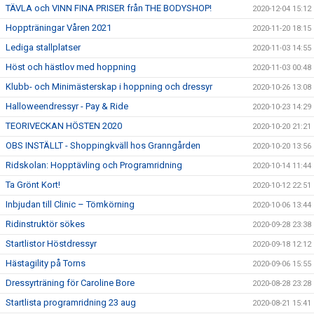
TÄVLA och VINN FINA PRISER från THE BODYSHOP!
2020-12-04 15:12
Hoppträningar Våren 2021
2020-11-20 18:15
Lediga stallplatser
2020-11-03 14:55
Höst och hästlov med hoppning
2020-11-03 00:48
Klubb- och Minimästerskap i hoppning och dressyr
2020-10-26 13:08
Halloweendressyr - Pay & Ride
2020-10-23 14:29
TEORIVECKAN HÖSTEN 2020
2020-10-20 21:21
OBS INSTÄLLT - Shoppingkväll hos Granngården
2020-10-20 13:56
Ridskolan: Hopptävling och Programridning
2020-10-14 11:44
Ta Grönt Kort!
2020-10-12 22:51
Inbjudan till Clinic – Tömkörning
2020-10-06 13:44
Ridinstruktör sökes
2020-09-28 23:38
Startlistor Höstdressyr
2020-09-18 12:12
Hästagility på Torns
2020-09-06 15:55
Dressyrträning för Caroline Bore
2020-08-28 23:28
Startlista programridning 23 aug
2020-08-21 15:41