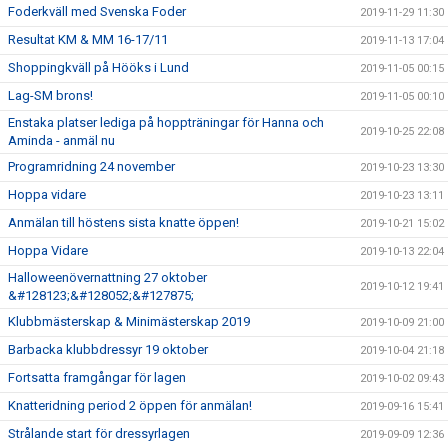
Foderkväll med Svenska Foder
2019-11-29 11:30
Resultat KM & MM 16-17/11
2019-11-13 17:04
Shoppingkväll på Hööks i Lund
2019-11-05 00:15
Lag-SM brons!
2019-11-05 00:10
Enstaka platser lediga på hoppträningar för Hanna och
2019-10-25 22:08
Aminda - anmäl nu
Programridning 24 november
2019-10-23 13:30
Hoppa vidare
2019-10-23 13:11
Anmälan till höstens sista knatte öppen!
2019-10-21 15:02
Hoppa Vidare
2019-10-13 22:04
Halloweenövernattning 27 oktober
2019-10-12 19:41
&#128123;&#128052;&#127875;
Klubbmästerskap & Minimästerskap 2019
2019-10-09 21:00
Barbacka klubbdressyr 19 oktober
2019-10-04 21:18
Fortsatta framgångar för lagen
2019-10-02 09:43
Knatteridning period 2 öppen för anmälan!
2019-09-16 15:41
Strålande start för dressyrlagen
2019-09-09 12:36