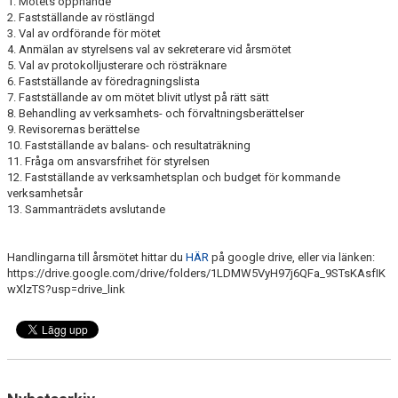
1. Mötets öppnande
2. Fastställande av röstlängd
ANLÄGGNING
3. Val av ordförande för mötet
4. Anmälan av styrelsens val av sekreterare vid årsmötet
RIDHUSKALENDER
5. Val av protokolljusterare och rösträknare
6. Fastställande av föredragningslista
KONTAKT
7. Fastställande av om mötet blivit utlyst på rätt sätt
8. Behandling av verksamhets- och förvaltningsberättelser
9. Revisorernas berättelse
BLI SPONSOR!
10. Fastställande av balans- och resultaträkning
11. Fråga om ansvarsfrihet för styrelsen
KLUBBSHOP
12. Fastställande av verksamhetsplan och budget för kommande
verksamhetsår
13. Sammanträdets avslutande
MEDLEMSKAP
HIPPOCRATES
Handlingarna till årsmötet hittar du
HÄR
på google drive, eller via länken:
https://drive.google.com/drive/folders/1LDMW5VyH97j6QFa_9STsKAsfIK
wXlzTS?usp=drive_link
STÖTTA TORNS
LEKTIONSPLANERING RIDSKOLA