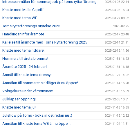
Intresseanmälan för sommarjobb på torns ryttarförening
2025-04-08 22:44
Knatte med Mulle Caprilli
2025-04-08 15:04
Knatte med tema WE
2025-03-27 08:52
Torns ryttarförenings styrelse 2025
2025-02-25
Handlingar inför årsmöte
2025-02-17 20:48
Kallelse till årsmöte med Torns Ryttarförening 2025
2025-02-14 21:11
Knatte med tema riddare!
2025-02-12 11:26
Nominera till årets blomma!
2025-01-31 16:23
Årsmöte 2025 - 24 februari
2025-01-31 16:18
Anmäl till knatte tema dressyr!
2025-01-27 14:02
Anmälan till sommarens ridläger är nu öppen!
2025-01-14 15:28
Voltigekurs under vårterminen!
2025-01-10 15:59
Julklapsshoppning!
2024-12-05 10:31
Knatte med tema jul!
2024-11-18 16:35
Julshow på Torns - boka in det redan nu ;)
2024-11-12 12:52
Anmälan till knatte tema WE är nu öppen!
2024-11-04 11:51