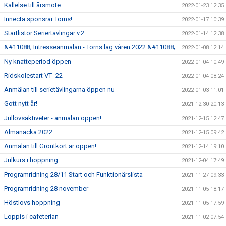
Kallelse till årsmöte
2022-01-23 12:35
Innecta sponsrar Torns!
2022-01-17 10:39
Startlistor Seriertävlingar v.2
2022-01-14 12:38
&#11088; Intresseanmälan - Torns lag våren 2022 &#11088;
2022-01-08 12:14
Ny knatteperiod öppen
2022-01-04 10:49
Ridskolestart VT -22
2022-01-04 08:24
Anmälan till serietävlingarna öppen nu
2022-01-03 11:01
Gott nytt år!
2021-12-30 20:13
Jullovsaktiveter - anmälan öppen!
2021-12-15 12:47
Almanacka 2022
2021-12-15 09:42
Anmälan till Gröntkort är öppen!
2021-12-14 19:10
Julkurs i hoppning
2021-12-04 17:49
Programridning 28/11 Start och Funktionärslista
2021-11-27 09:33
Programridning 28 november
2021-11-05 18:17
Höstlovs hoppning
2021-11-05 17:59
Loppis i cafeterian
2021-11-02 07:54