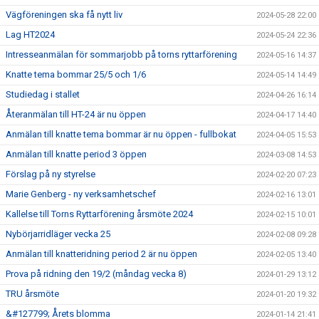
Vägföreningen ska få nytt liv
2024-05-28 22:00
Lag HT2024
2024-05-24 22:36
Intresseanmälan för sommarjobb på torns ryttarförening
2024-05-16 14:37
Knatte tema bommar 25/5 och 1/6
2024-05-14 14:49
Studiedag i stallet
2024-04-26 16:14
Återanmälan till HT-24 är nu öppen
2024-04-17 14:40
Anmälan till knatte tema bommar är nu öppen - fullbokat
2024-04-05 15:53
Anmälan till knatte period 3 öppen
2024-03-08 14:53
Förslag på ny styrelse
2024-02-20 07:23
Marie Genberg - ny verksamhetschef
2024-02-16 13:01
Kallelse till Torns Ryttarförening årsmöte 2024
2024-02-15 10:01
Nybörjarridläger vecka 25
2024-02-08 09:28
Anmälan till knatteridning period 2 är nu öppen
2024-02-05 13:40
Prova på ridning den 19/2 (måndag vecka 8)
2024-01-29 13:12
TRU årsmöte
2024-01-20 19:32
&#127799; Årets blomma
2024-01-14 21:41