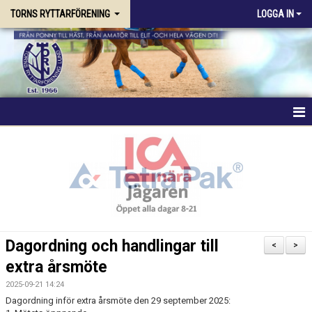
TORNS RYTTARFÖRENING
LOGGA IN
HEM
FÖRENINGEN
RIDSKOLAN
TRÄNING & KURSER
Dagordning och handlingar till
<
>
extra årsmöte
STALLPLATS
2025-09-21 14:24
TÄVLING
Dagordning inför extra årsmöte den 29 september 2025: