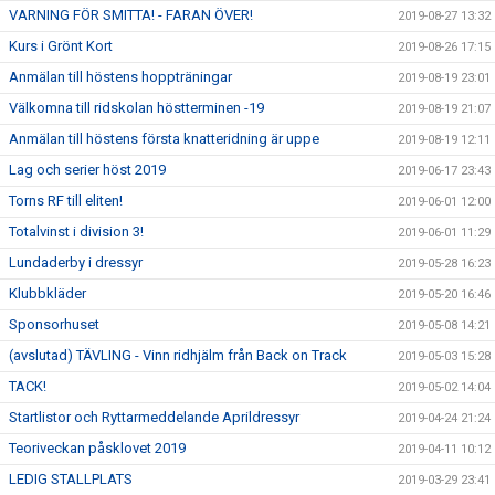
VARNING FÖR SMITTA! - FARAN ÖVER!
2019-08-27 13:32
Kurs i Grönt Kort
2019-08-26 17:15
Anmälan till höstens hoppträningar
2019-08-19 23:01
Välkomna till ridskolan höstterminen -19
2019-08-19 21:07
Anmälan till höstens första knatteridning är uppe
2019-08-19 12:11
Lag och serier höst 2019
2019-06-17 23:43
Torns RF till eliten!
2019-06-01 12:00
Totalvinst i division 3!
2019-06-01 11:29
Lundaderby i dressyr
2019-05-28 16:23
Klubbkläder
2019-05-20 16:46
Sponsorhuset
2019-05-08 14:21
(avslutad) TÄVLING - Vinn ridhjälm från Back on Track
2019-05-03 15:28
TACK!
2019-05-02 14:04
Startlistor och Ryttarmeddelande Aprildressyr
2019-04-24 21:24
Teoriveckan påsklovet 2019
2019-04-11 10:12
LEDIG STALLPLATS
2019-03-29 23:41