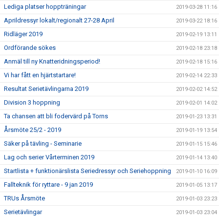
Lediga platser hoppträningar
2019-03-28 11:16
Aprildressyr lokalt/regionalt 27-28 April
2019-03-22 18:16
Ridläger 2019
2019-02-19 13:11
Ordförande sökes
2019-02-18 23:18
Anmäl till ny Knatteridningsperiod!
2019-02-18 15:16
Vi har fått en hjärtstartare!
2019-02-14 22:33
Resultat Serietävlingarna 2019
2019-02-02 14:52
Division 3 hoppning
2019-02-01 14:02
Ta chansen att bli fodervärd på Torns
2019-01-23 13:31
Årsmöte 25/2 - 2019
2019-01-19 13:54
Säker på tävling - Seminarie
2019-01-15 15:46
Lag och serier Vårterminen 2019
2019-01-14 13:40
Startlista + funktionärslista Seriedressyr och Seriehoppning
2019-01-10 16:09
Fallteknik för ryttare - 9 jan 2019
2019-01-05 13:17
TRUs Årsmöte
2019-01-03 23:23
Serietävlingar
2019-01-03 23:04