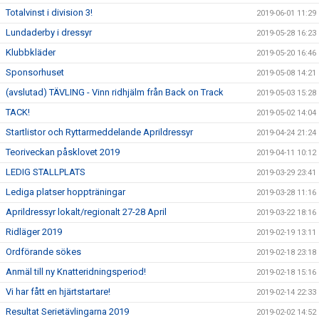
Totalvinst i division 3!
2019-06-01 11:29
Lundaderby i dressyr
2019-05-28 16:23
Klubbkläder
2019-05-20 16:46
Sponsorhuset
2019-05-08 14:21
(avslutad) TÄVLING - Vinn ridhjälm från Back on Track
2019-05-03 15:28
TACK!
2019-05-02 14:04
Startlistor och Ryttarmeddelande Aprildressyr
2019-04-24 21:24
Teoriveckan påsklovet 2019
2019-04-11 10:12
LEDIG STALLPLATS
2019-03-29 23:41
Lediga platser hoppträningar
2019-03-28 11:16
Aprildressyr lokalt/regionalt 27-28 April
2019-03-22 18:16
Ridläger 2019
2019-02-19 13:11
Ordförande sökes
2019-02-18 23:18
Anmäl till ny Knatteridningsperiod!
2019-02-18 15:16
Vi har fått en hjärtstartare!
2019-02-14 22:33
Resultat Serietävlingarna 2019
2019-02-02 14:52