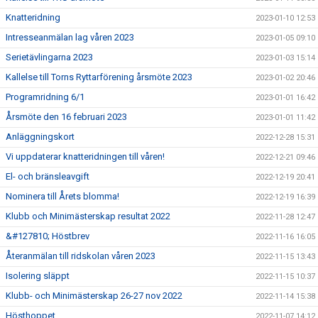
Knatteridning
2023-01-10 12:53
Intresseanmälan lag våren 2023
2023-01-05 09:10
Serietävlingarna 2023
2023-01-03 15:14
Kallelse till Torns Ryttarförening årsmöte 2023
2023-01-02 20:46
Programridning 6/1
2023-01-01 16:42
Årsmöte den 16 februari 2023
2023-01-01 11:42
Anläggningskort
2022-12-28 15:31
Vi uppdaterar knatteridningen till våren!
2022-12-21 09:46
El- och bränsleavgift
2022-12-19 20:41
Nominera till Årets blomma!
2022-12-19 16:39
Klubb och Minimästerskap resultat 2022
2022-11-28 12:47
&#127810; Höstbrev
2022-11-16 16:05
Återanmälan till ridskolan våren 2023
2022-11-15 13:43
Isolering släppt
2022-11-15 10:37
Klubb- och Minimästerskap 26-27 nov 2022
2022-11-14 15:38
Hösthoppet
2022-11-07 14:12