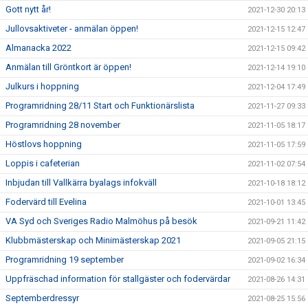
Gott nytt år!
2021-12-30 20:13
Jullovsaktiveter - anmälan öppen!
2021-12-15 12:47
Almanacka 2022
2021-12-15 09:42
Anmälan till Gröntkort är öppen!
2021-12-14 19:10
Julkurs i hoppning
2021-12-04 17:49
Programridning 28/11 Start och Funktionärslista
2021-11-27 09:33
Programridning 28 november
2021-11-05 18:17
Höstlovs hoppning
2021-11-05 17:59
Loppis i cafeterian
2021-11-02 07:54
Inbjudan till Vallkärra byalags infokväll
2021-10-18 18:12
Fodervärd till Evelina
2021-10-01 13:45
VA Syd och Sveriges Radio Malmöhus på besök
2021-09-21 11:42
Klubbmästerskap och Minimästerskap 2021
2021-09-05 21:15
Programridning 19 september
2021-09-02 16:34
Uppfräschad information för stallgäster och fodervärdar
2021-08-26 14:31
Septemberdressyr
2021-08-25 15:56