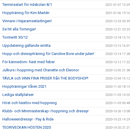
Terminsstart för ridskolan 8/1
2021-01-07 15:09
Hoppträning för Kim Martén
2021-01-06 19:16
Vinnare i Hejaramsetävlingen!
2020-12-23 20:39
Se hit alla Torningar!
2020-12-21 23:23
Tomteritt 30/12
2020-12-18 15:15
Uppdatering gällande smitta
2020-12-15 16:01
Hopp-och dressyrträning för Caroline Bore under julen!
2020-12-14 17:28
För kännedom- häst med feber
2020-12-12 17:22
Julkurs i hoppning med Chanette och Eleonor
2020-12-05 21:38
TÄVLA och VINN FINA PRISER från THE BODYSHOP!
2020-12-04 15:12
Hoppträningar Våren 2021
2020-11-20 18:15
Lediga stallplatser
2020-11-03 14:55
Höst och hästlov med hoppning
2020-11-03 00:48
Klubb- och Minimästerskap i hoppning och dressyr
2020-10-26 13:08
Halloweendressyr - Pay & Ride
2020-10-23 14:29
TEORIVECKAN HÖSTEN 2020
2020-10-20 21:21