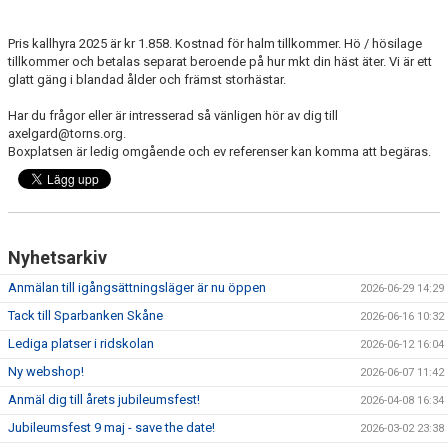
ANLÄGGNING
Pris kallhyra 2025 är kr 1.858. Kostnad för halm tillkommer. Hö / hösilage
tillkommer och betalas separat beroende på hur mkt din häst äter. Vi är ett
RIDHUSKALENDER
glatt gäng i blandad ålder och främst storhästar.
KONTAKT
Har du frågor eller är intresserad så vänligen hör av dig till
axelgard@torns.org.
Boxplatsen är ledig omgående och ev referenser kan komma att begäras.
BLI SPONSOR!
KLUBBSHOP
MEDLEMSKAP
Nyhetsarkiv
HIPPOCRATES
Anmälan till igångsättningsläger är nu öppen
2026-06-29 14:29
Tack till Sparbanken Skåne
2026-06-16 10:32
STÖTTA TORNS
Lediga platser i ridskolan
2026-06-12 16:04
LEKTIONSPLANERING RIDSKOLA
Ny webshop!
2026-06-07 11:42
Anmäl dig till årets jubileumsfest!
2026-04-08 16:34
Jubileumsfest 9 maj - save the date!
2026-03-02 23:38