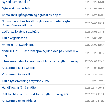
Ny verksamhetschef
2025-07-22 13:31
Byte av ridhusunderlag
2025-07-07 20:47
Anmälan till igångsättninglägret är nu öppen!
2025-06-24 16:08
Sponsorer sökes för att möjliggöra underlagsbyte i
2025-06-09 23:11
rönnströmska ridhuset
Ledig stallplats på axelgård
2025-05-06 23:18
Torns organisation
2025-05-06 23:15
Anmäl till knatteridning!
2025-05-02 12:54
*INSTÄLLT* TRU anordnar pay & jump och pay & ride 3-4
2025-04-23 08:47
maj
Intresseanmälan för sommarjobb på torns ryttarförening
2025-04-08 22:44
Knatte med Mulle Caprilli
2025-04-08 15:04
Knatte med tema WE
2025-03-27 08:52
Torns ryttarförenings styrelse 2025
2025-02-25
Handlingar inför årsmöte
2025-02-17 20:48
Kallelse till årsmöte med Torns Ryttarförening 2025
2025-02-14 21:11
Knatte med tema riddare!
2025-02-12 11:26