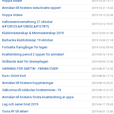
Hoppa vidare
2019-10-23 13:11
Anmälan till höstens sista knatte öppen!
2019-10-21 15:02
Hoppa Vidare
2019-10-13 22:04
Halloweenövernattning 27 oktober
2019-10-12 19:41
&#128123;&#128052;&#127875;
Klubbmästerskap & Minimästerskap 2019
2019-10-09 21:00
Barbacka klubbdressyr 19 oktober
2019-10-04 21:18
Fortsatta framgångar för lagen
2019-10-02 09:43
Knatteridning period 2 öppen för anmälan!
2019-09-16 15:41
Strålande start för dressyrlagen
2019-09-09 12:36
VARNING FÖR SMITTA! - FARAN ÖVER!
2019-08-27 13:32
Kurs i Grönt Kort
2019-08-26 17:15
Anmälan till höstens hoppträningar
2019-08-19 23:01
Välkomna till ridskolan höstterminen -19
2019-08-19 21:07
Anmälan till höstens första knatteridning är uppe
2019-08-19 12:11
Lag och serier höst 2019
2019-06-17 23:43
Torns RF till eliten!
2019-06-01 12:00