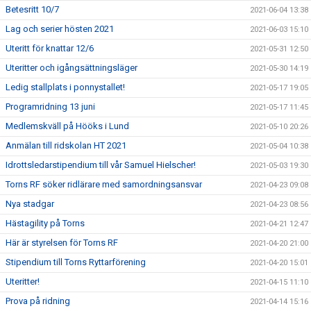
Betesritt 10/7
2021-06-04 13:38
Lag och serier hösten 2021
2021-06-03 15:10
Uteritt för knattar 12/6
2021-05-31 12:50
Uteritter och igångsättningsläger
2021-05-30 14:19
Ledig stallplats i ponnystallet!
2021-05-17 19:05
Programridning 13 juni
2021-05-17 11:45
Medlemskväll på Hööks i Lund
2021-05-10 20:26
Anmälan till ridskolan HT 2021
2021-05-04 10:38
Idrottsledarstipendium till vår Samuel Hielscher!
2021-05-03 19:30
Torns RF söker ridlärare med samordningsansvar
2021-04-23 09:08
Nya stadgar
2021-04-23 08:56
Hästagility på Torns
2021-04-21 12:47
Här är styrelsen för Torns RF
2021-04-20 21:00
Stipendium till Torns Ryttarförening
2021-04-20 15:01
Uteritter!
2021-04-15 11:10
Prova på ridning
2021-04-14 15:16