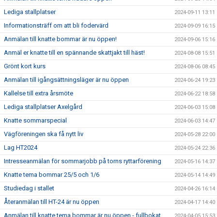
Lediga stallplatser
2024-09-11 13:11
Informationsträff om att bli fodervärd
2024-09-09 16:15
Anmälan till knatte bommar är nu öppen!
2024-09-06 15:16
Anmäl er knatte till en spännande skattjakt till häst!
2024-08-08 15:51
Grönt kort kurs
2024-08-06 08:45
Anmälan till igångsättningsläger är nu öppen
2024-06-24 19:23
Kallelse till extra årsmöte
2024-06-22 18:58
Lediga stallplatser Axelgård
2024-06-03 15:08
Knatte sommarspecial
2024-06-03 14:47
Vägföreningen ska få nytt liv
2024-05-28 22:00
Lag HT2024
2024-05-24 22:36
Intresseanmälan för sommarjobb på torns ryttarförening
2024-05-16 14:37
Knatte tema bommar 25/5 och 1/6
2024-05-14 14:49
Studiedag i stallet
2024-04-26 16:14
Återanmälan till HT-24 är nu öppen
2024-04-17 14:40
Anmälan till knatte tema bommar är nu öppen - fullbokat
2024-04-05 15:53