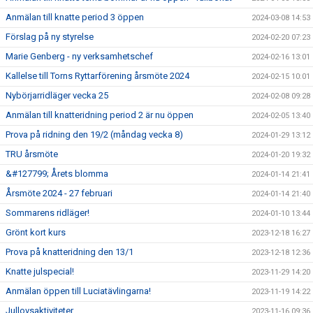
Anmälan till knatte period 3 öppen
2024-03-08 14:53
Förslag på ny styrelse
2024-02-20 07:23
Marie Genberg - ny verksamhetschef
2024-02-16 13:01
Kallelse till Torns Ryttarförening årsmöte 2024
2024-02-15 10:01
Nybörjarridläger vecka 25
2024-02-08 09:28
Anmälan till knatteridning period 2 är nu öppen
2024-02-05 13:40
Prova på ridning den 19/2 (måndag vecka 8)
2024-01-29 13:12
TRU årsmöte
2024-01-20 19:32
&#127799; Årets blomma
2024-01-14 21:41
Årsmöte 2024 - 27 februari
2024-01-14 21:40
Sommarens ridläger!
2024-01-10 13:44
Grönt kort kurs
2023-12-18 16:27
Prova på knatteridning den 13/1
2023-12-18 12:36
Knatte julspecial!
2023-11-29 14:20
Anmälan öppen till Luciatävlingarna!
2023-11-19 14:22
Jullovsaktiviteter
2023-11-16 09:36