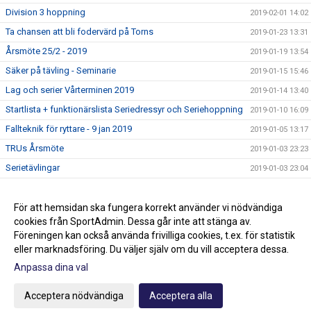
Division 3 hoppning
2019-02-01 14:02
Ta chansen att bli fodervärd på Torns
2019-01-23 13:31
Årsmöte 25/2 - 2019
2019-01-19 13:54
Säker på tävling - Seminarie
2019-01-15 15:46
Lag och serier Vårterminen 2019
2019-01-14 13:40
Startlista + funktionärslista Seriedressyr och Seriehoppning
2019-01-10 16:09
Fallteknik för ryttare - 9 jan 2019
2019-01-05 13:17
TRUs Årsmöte
2019-01-03 23:23
Serietävlingar
2019-01-03 23:04
Hoppträning torsdagar VT-19
2018-12-15 13:15
Ledig stallplats i ponnystallet
För att hemsidan ska fungera korrekt använder vi nödvändiga
2018-12-14 16:43
cookies från SportAdmin. Dessa går inte att stänga av.
Klubbmästerskap och Minimästerskap 2018
2018-02-01 13:36
Föreningen kan också använda frivilliga cookies, t.ex. för statistik
eller marknadsföring. Du väljer själv om du vill acceptera dessa.
Anpassa dina val
Cookie-inställningar
Gå till Webbversion
Acceptera nödvändiga
Acceptera alla