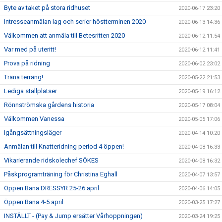
Byte av taket på stora ridhuset
2020-06-17 23:20
Intresseanmälan lag och serier höstterminen 2020
2020-06-13 14:36
Välkommen att anmäla till Betesritten 2020
2020-06-12 11:54
Var med på uteritt!
2020-06-12 11:41
Prova på ridning
2020-06-02 23:02
Träna terräng!
2020-05-22 21:53
Lediga stallplatser
2020-05-19 16:12
Rönnströmska gårdens historia
2020-05-17 08:04
Välkommen Vanessa
2020-05-05 17:06
Igångsättningsläger
2020-04-14 10:20
Anmälan till Knatteridning period 4 öppen!
2020-04-08 16:33
Vikarierande ridskolechef SÖKES
2020-04-08 16:32
Påskprogramträning för Christina Eghall
2020-04-07 13:57
Öppen Bana DRESSYR 25-26 april
2020-04-06 14:05
Öppen Bana 4-5 april
2020-03-25 17:27
INSTÄLLT - (Pay & Jump ersätter Vårhoppningen)
2020-03-24 19:25