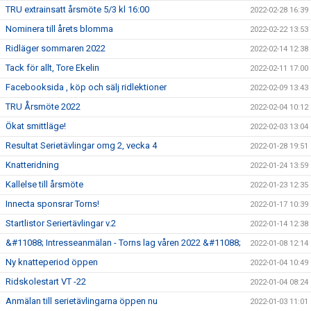
TRU extrainsatt årsmöte 5/3 kl 16:00
2022-02-28 16:39
Nominera till årets blomma
2022-02-22 13:53
Ridläger sommaren 2022
2022-02-14 12:38
Tack för allt, Tore Ekelin
2022-02-11 17:00
Facebooksida , köp och sälj ridlektioner
2022-02-09 13:43
TRU Årsmöte 2022
2022-02-04 10:12
Ökat smittläge!
2022-02-03 13:04
Resultat Serietävlingar omg 2, vecka 4
2022-01-28 19:51
Knatteridning
2022-01-24 13:59
Kallelse till årsmöte
2022-01-23 12:35
Innecta sponsrar Torns!
2022-01-17 10:39
Startlistor Seriertävlingar v.2
2022-01-14 12:38
&#11088; Intresseanmälan - Torns lag våren 2022 &#11088;
2022-01-08 12:14
Ny knatteperiod öppen
2022-01-04 10:49
Ridskolestart VT -22
2022-01-04 08:24
Anmälan till serietävlingarna öppen nu
2022-01-03 11:01