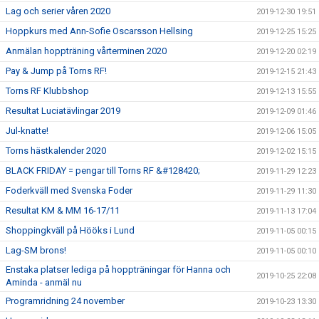
Lag och serier våren 2020
2019-12-30 19:51
Hoppkurs med Ann-Sofie Oscarsson Hellsing
2019-12-25 15:25
Anmälan hoppträning vårterminen 2020
2019-12-20 02:19
Pay & Jump på Torns RF!
2019-12-15 21:43
Torns RF Klubbshop
2019-12-13 15:55
Resultat Luciatävlingar 2019
2019-12-09 01:46
Jul-knatte!
2019-12-06 15:05
Torns hästkalender 2020
2019-12-02 15:15
BLACK FRIDAY = pengar till Torns RF &#128420;
2019-11-29 12:23
Foderkväll med Svenska Foder
2019-11-29 11:30
Resultat KM & MM 16-17/11
2019-11-13 17:04
Shoppingkväll på Hööks i Lund
2019-11-05 00:15
Lag-SM brons!
2019-11-05 00:10
Enstaka platser lediga på hoppträningar för Hanna och
2019-10-25 22:08
Aminda - anmäl nu
Programridning 24 november
2019-10-23 13:30