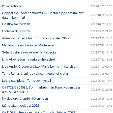
Privatlektioner
2022-11-03 13:23
Hoppclinic under höstlovet OBS! Inställd pga smitta, nytt
2022-10-06 12:21
datum kommer!
Höstlovsaktiviteter!
2022-10-05 12:55
Fodervärd B-ponny
2022-09-30 21:06
Anmälningsdags för hoppträning hösten 2022!
2022-07-30 13:48
Matilda Roslund ersätter Madeleine
2022-07-22 16:17
Sofia Gustavsson vikarie för Rebecka
2022-07-22 16:15
Linn Albertsson ny verksamhetschef
2022-07-22 16:05
Lisa Ander Olsson ersätter Marie Lenhoff i styrelsen
2022-07-07 09:47
Torns Ryttarförenings verksamhetschef slutar
2022-07-06 09:47
Ledig stallplats - Torns ponnystall
2022-06-29 14:47
&#9728;&#65039; Sommarbrev från Torns kommittéer
2022-06-07 20:08
&#9728;&#65039;
Ny vice ordförande i föreningen
2022-05-25 10:36
Igångsättningsläger 2022
2022-05-20 12:45
&#11088; Intresseanmälan - Torns lag hösten 2022