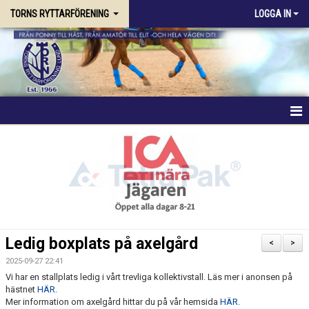
TORNS RYTTARFÖRENING
LOGGA IN
HEM
FÖRENINGEN
RIDSKOLAN
TRÄNING & KURSER
Ledig boxplats på axelgård
<
>
STALLPLATS
2025-09-27 22:41
Vi har en stallplats ledig i vårt trevliga kollektivstall. Läs mer i anonsen på
hästnet
HÄR.
TÄVLING
Mer information om axelgård hittar du på vår hemsida
HÄR
.