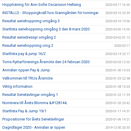
Hoppträning för Ann-Sofie Oscarsson Hellsing
2020-03-17 16:05
INSTÄLLD - Shoppingkväll hos Granngården för torningar
2020-03-10 23:39
Resultat seriehoppning omgång 3
2020-03-10 19:06
Startlista seriehoppning omgång 3 den 8 mars 2020
2020-03-06 15:05
Resultat seriedressyr omgång 2
2020-03-02 01:13
Resultat seriehoppning omg 2
2020-02-17
Startlista pay & jump 16/2
2020-02-14 22:17
Torns Ryttarförenings Årsmöte den 24 februari 2020
2020-02-03 12:02
Anmälan öppen Pay & Jump
2020-01-30 14:53
Välkommen till TRUs Årsmöte
2020-01-29 22:58
Viktig information
2020-01-28 15:03
Resultat Serietävlingar omgång 1
2020-01-22 11:59
Nominera till Årets Blomma &#128144;
2020-01-20 23:42
Startlista Pay & Jump 19/1
2020-01-17 14:31
Propositioner för årets Serietävlingar
2020-01-06 14:21
Dagridläger 2020 - Anmälan är öppen
2019-12-30 20:33