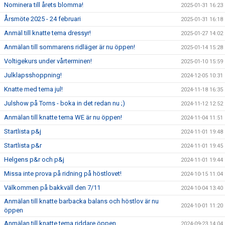
Nominera till årets blomma!
2025-01-31 16:23
Årsmöte 2025 - 24 februari
2025-01-31 16:18
Anmäl till knatte tema dressyr!
2025-01-27 14:02
Anmälan till sommarens ridläger är nu öppen!
2025-01-14 15:28
Voltigekurs under vårterminen!
2025-01-10 15:59
Julklapsshoppning!
2024-12-05 10:31
Knatte med tema jul!
2024-11-18 16:35
Julshow på Torns - boka in det redan nu ;)
2024-11-12 12:52
Anmälan till knatte tema WE är nu öppen!
2024-11-04 11:51
Startlista p&j
2024-11-01 19:48
Startlista p&r
2024-11-01 19:45
Helgens p&r och p&j
2024-11-01 19:44
Missa inte prova på ridning på höstlovet!
2024-10-15 11:04
Välkommen på bakkväll den 7/11
2024-10-04 13:40
Anmälan till knatte barbacka balans och höstlov är nu
2024-10-01 11:20
öppen
Anmälan till knatte tema riddare öppen
2024-09-23 14:04