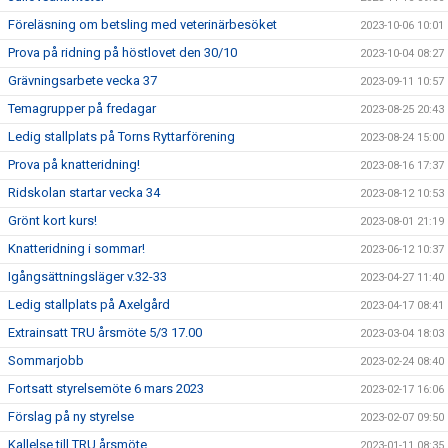
Föreläsning om betsling med veterinärbesöket
2023-10-06 10:01
Prova på ridning på höstlovet den 30/10
2023-10-04 08:27
Grävningsarbete vecka 37
2023-09-11 10:57
Temagrupper på fredagar
2023-08-25 20:43
Ledig stallplats på Torns Ryttarförening
2023-08-24 15:00
Prova på knatteridning!
2023-08-16 17:37
Ridskolan startar vecka 34
2023-08-12 10:53
Grönt kort kurs!
2023-08-01 21:19
Knatteridning i sommar!
2023-06-12 10:37
Igångsättningsläger v.32-33
2023-04-27 11:40
Ledig stallplats på Axelgård
2023-04-17 08:41
Extrainsatt TRU årsmöte 5/3 17.00
2023-03-04 18:03
Sommarjobb
2023-02-24 08:40
Fortsatt styrelsemöte 6 mars 2023
2023-02-17 16:06
Förslag på ny styrelse
2023-02-07 09:50
Kallelse till TRU årsmöte
2023-01-11 08:35