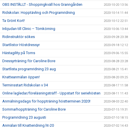
OBS INSTÄLLT - Shoppingkväll hos Granngården
2020-10-20 13:56
Ridskolan: Hopptävling och Programridning
2020-10-14 11:44
Ta Grönt Kort!
2020-10-12 22:51
Inbjudan till Clinic – Tömkörning
2020-10-06 13:44
Ridinstruktör sökes
2020-09-28 23:38
Startlistor Höstdressyr
2020-09-18 12:12
Hästagility på Torns
2020-09-06 15:55
Dressyrträning för Caroline Bore
2020-08-28 23:28
Startlista programridning 23 aug
2020-08-21 15:41
Knatteanmälan öppen!
2020-08-20 09:25
Terminsstart Ridskolan v 34
2020-08-17 11:58
Online lagledar/föreläsningsträff - Uppstart för seriehösten
2020-08-11 11:43
Anmälningsdags för hoppträning höstterminen 2020!
2020-08-03 22:40
Sommarhoppträning för Caroline Bore
2020-07-15 19:31
Programridning 23 augusti
2020-07-10 18:15
Anmälan till Knatteridning ht-20
2020-07-02 14:43