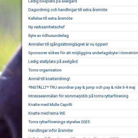
Ledig boxplats på axelgård
Dagordning och handlingar till extra årsmöte
Kallelse till extra årsmöte
Ny verksamhetschef
Byte av ridhusunderlag
Anmälan till igångsättninglägret är nu öppen!
Sponsorer sökes för att möjliggöra underlagsbyte i rönnströ
Ledig stallplats på axelgård
Torns organisation
Anmäl till knatteridning!
*INSTÄLLT* TRU anordnar pay & jump och pay & ride 3-4 maj
Intresseanmälan för sommarjobb på torns ryttarförening
Knatte med Mulle Caprilli
Knatte med tema WE
Torns ryttarförenings styrelse 2025
Handlingar inför årsmöte