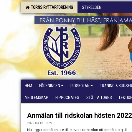
TORNS RYTTARFÖRENING
STYRELSEN
HEM
FÖRENINGEN
RIDSKOLAN
TRÄNING & KURSE
MEDLEMSKAP
HIPPOCRATES
STÖTTA TORNS
LEKTIO
Anmälan till ridskolan hösten 2022
2022-03-18 13:39
Nu ligger anmälan ute till elever i ridskolan att anmäla sig till