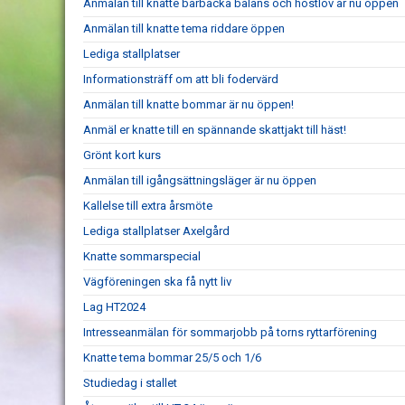
Anmälan till knatte barbacka balans och höstlov är nu öppen
Anmälan till knatte tema riddare öppen
Lediga stallplatser
Informationsträff om att bli fodervärd
Anmälan till knatte bommar är nu öppen!
Anmäl er knatte till en spännande skattjakt till häst!
Grönt kort kurs
Anmälan till igångsättningsläger är nu öppen
Kallelse till extra årsmöte
Lediga stallplatser Axelgård
Knatte sommarspecial
Vägföreningen ska få nytt liv
Lag HT2024
Intresseanmälan för sommarjobb på torns ryttarförening
Knatte tema bommar 25/5 och 1/6
Studiedag i stallet