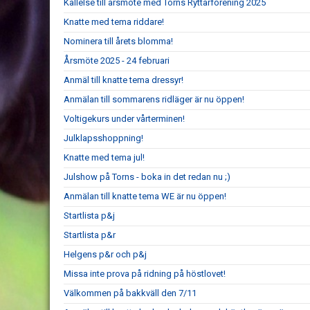
Kallelse till årsmöte med Torns Ryttarförening 2025
Knatte med tema riddare!
Nominera till årets blomma!
Årsmöte 2025 - 24 februari
Anmäl till knatte tema dressyr!
Anmälan till sommarens ridläger är nu öppen!
Voltigekurs under vårterminen!
Julklapsshoppning!
Knatte med tema jul!
Julshow på Torns - boka in det redan nu ;)
Anmälan till knatte tema WE är nu öppen!
Startlista p&j
Startlista p&r
Helgens p&r och p&j
Missa inte prova på ridning på höstlovet!
Välkommen på bakkväll den 7/11