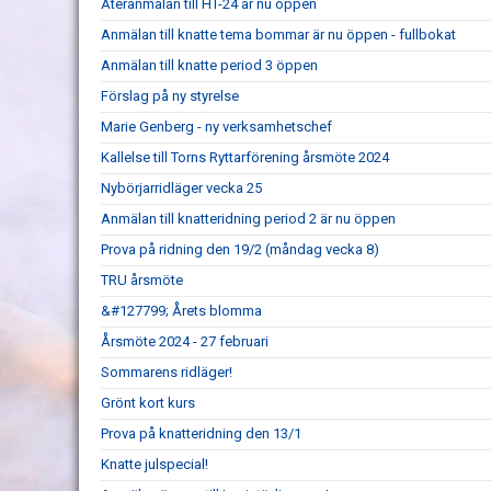
Återanmälan till HT-24 är nu öppen
Anmälan till knatte tema bommar är nu öppen - fullbokat
Anmälan till knatte period 3 öppen
Förslag på ny styrelse
Marie Genberg - ny verksamhetschef
Kallelse till Torns Ryttarförening årsmöte 2024
Nybörjarridläger vecka 25
Anmälan till knatteridning period 2 är nu öppen
Prova på ridning den 19/2 (måndag vecka 8)
TRU årsmöte
&#127799; Årets blomma
Årsmöte 2024 - 27 februari
Sommarens ridläger!
Grönt kort kurs
Prova på knatteridning den 13/1
Knatte julspecial!