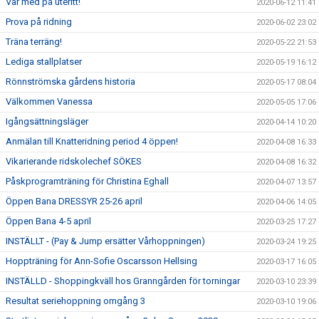
Var med på uteritt!
2020-06-12 11:41
Prova på ridning
2020-06-02 23:02
Träna terräng!
2020-05-22 21:53
Lediga stallplatser
2020-05-19 16:12
Rönnströmska gårdens historia
2020-05-17 08:04
Välkommen Vanessa
2020-05-05 17:06
Igångsättningsläger
2020-04-14 10:20
Anmälan till Knatteridning period 4 öppen!
2020-04-08 16:33
Vikarierande ridskolechef SÖKES
2020-04-08 16:32
Påskprogramträning för Christina Eghall
2020-04-07 13:57
Öppen Bana DRESSYR 25-26 april
2020-04-06 14:05
Öppen Bana 4-5 april
2020-03-25 17:27
INSTÄLLT - (Pay & Jump ersätter Vårhoppningen)
2020-03-24 19:25
Hoppträning för Ann-Sofie Oscarsson Hellsing
2020-03-17 16:05
INSTÄLLD - Shoppingkväll hos Granngården för torningar
2020-03-10 23:39
Resultat seriehoppning omgång 3
2020-03-10 19:06