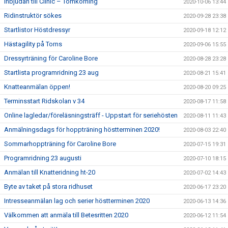
Inbjudan till Clinic – Tömkörning
2020-10-06 13:44
Ridinstruktör sökes
2020-09-28 23:38
Startlistor Höstdressyr
2020-09-18 12:12
Hästagility på Torns
2020-09-06 15:55
Dressyrträning för Caroline Bore
2020-08-28 23:28
Startlista programridning 23 aug
2020-08-21 15:41
Knatteanmälan öppen!
2020-08-20 09:25
Terminsstart Ridskolan v 34
2020-08-17 11:58
Online lagledar/föreläsningsträff - Uppstart för seriehösten
2020-08-11 11:43
Anmälningsdags för hoppträning höstterminen 2020!
2020-08-03 22:40
Sommarhoppträning för Caroline Bore
2020-07-15 19:31
Programridning 23 augusti
2020-07-10 18:15
Anmälan till Knatteridning ht-20
2020-07-02 14:43
Byte av taket på stora ridhuset
2020-06-17 23:20
Intresseanmälan lag och serier höstterminen 2020
2020-06-13 14:36
Välkommen att anmäla till Betesritten 2020
2020-06-12 11:54