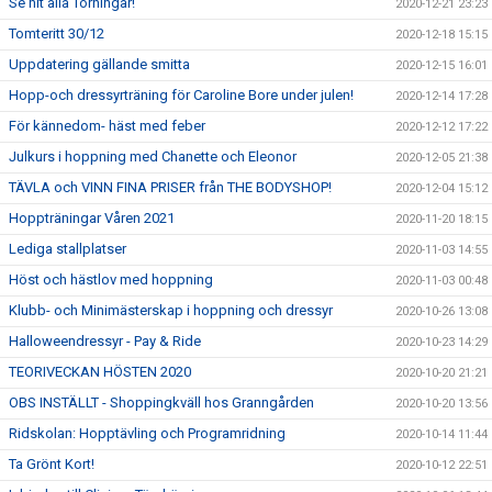
Se hit alla Torningar!
2020-12-21 23:23
Tomteritt 30/12
2020-12-18 15:15
Uppdatering gällande smitta
2020-12-15 16:01
Hopp-och dressyrträning för Caroline Bore under julen!
2020-12-14 17:28
För kännedom- häst med feber
2020-12-12 17:22
Julkurs i hoppning med Chanette och Eleonor
2020-12-05 21:38
TÄVLA och VINN FINA PRISER från THE BODYSHOP!
2020-12-04 15:12
Hoppträningar Våren 2021
2020-11-20 18:15
Lediga stallplatser
2020-11-03 14:55
Höst och hästlov med hoppning
2020-11-03 00:48
Klubb- och Minimästerskap i hoppning och dressyr
2020-10-26 13:08
Halloweendressyr - Pay & Ride
2020-10-23 14:29
TEORIVECKAN HÖSTEN 2020
2020-10-20 21:21
OBS INSTÄLLT - Shoppingkväll hos Granngården
2020-10-20 13:56
Ridskolan: Hopptävling och Programridning
2020-10-14 11:44
Ta Grönt Kort!
2020-10-12 22:51