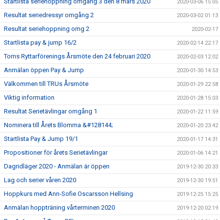
Startlista seriehoppning omgång 3 den 8 mars 2020
2020-03-06 15:05
Resultat seriedressyr omgång 2
2020-03-02 01:13
Resultat seriehoppning omg 2
2020-02-17
Startlista pay & jump 16/2
2020-02-14 22:17
Torns Ryttarförenings Årsmöte den 24 februari 2020
2020-02-03 12:02
Anmälan öppen Pay & Jump
2020-01-30 14:53
Välkommen till TRUs Årsmöte
2020-01-29 22:58
Viktig information
2020-01-28 15:03
Resultat Serietävlingar omgång 1
2020-01-22 11:59
Nominera till Årets Blomma &#128144;
2020-01-20 23:42
Startlista Pay & Jump 19/1
2020-01-17 14:31
Propositioner för årets Serietävlingar
2020-01-06 14:21
Dagridläger 2020 - Anmälan är öppen
2019-12-30 20:33
Lag och serier våren 2020
2019-12-30 19:51
Hoppkurs med Ann-Sofie Oscarsson Hellsing
2019-12-25 15:25
Anmälan hoppträning vårterminen 2020
2019-12-20 02:19