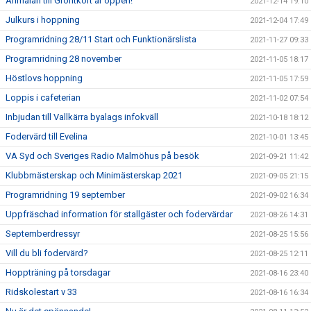
Anmälan till Gröntkort är öppen!
2021-12-14 19:10
Julkurs i hoppning
2021-12-04 17:49
Programridning 28/11 Start och Funktionärslista
2021-11-27 09:33
Programridning 28 november
2021-11-05 18:17
Höstlovs hoppning
2021-11-05 17:59
Loppis i cafeterian
2021-11-02 07:54
Inbjudan till Vallkärra byalags infokväll
2021-10-18 18:12
Fodervärd till Evelina
2021-10-01 13:45
VA Syd och Sveriges Radio Malmöhus på besök
2021-09-21 11:42
Klubbmästerskap och Minimästerskap 2021
2021-09-05 21:15
Programridning 19 september
2021-09-02 16:34
Uppfräschad information för stallgäster och fodervärdar
2021-08-26 14:31
Septemberdressyr
2021-08-25 15:56
Vill du bli fodervärd?
2021-08-25 12:11
Hoppträning på torsdagar
2021-08-16 23:40
Ridskolestart v 33
2021-08-16 16:34