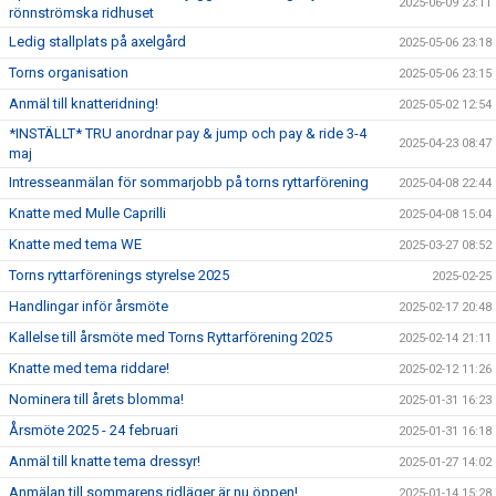
2025-06-09 23:11
rönnströmska ridhuset
Ledig stallplats på axelgård
2025-05-06 23:18
Torns organisation
2025-05-06 23:15
Anmäl till knatteridning!
2025-05-02 12:54
*INSTÄLLT* TRU anordnar pay & jump och pay & ride 3-4
2025-04-23 08:47
maj
Intresseanmälan för sommarjobb på torns ryttarförening
2025-04-08 22:44
Knatte med Mulle Caprilli
2025-04-08 15:04
Knatte med tema WE
2025-03-27 08:52
Torns ryttarförenings styrelse 2025
2025-02-25
Handlingar inför årsmöte
2025-02-17 20:48
Kallelse till årsmöte med Torns Ryttarförening 2025
2025-02-14 21:11
Knatte med tema riddare!
2025-02-12 11:26
Nominera till årets blomma!
2025-01-31 16:23
Årsmöte 2025 - 24 februari
2025-01-31 16:18
Anmäl till knatte tema dressyr!
2025-01-27 14:02
Anmälan till sommarens ridläger är nu öppen!
2025-01-14 15:28