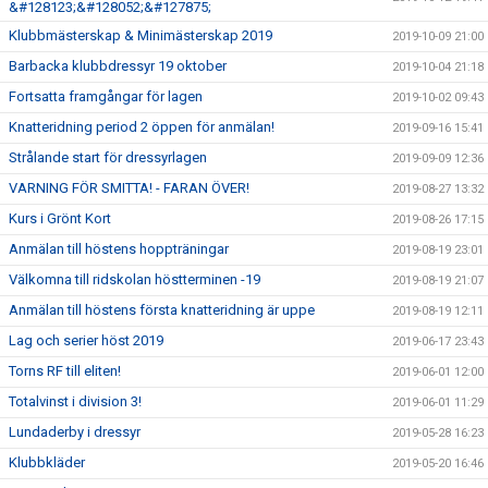
&#128123;&#128052;&#127875;
Klubbmästerskap & Minimästerskap 2019
2019-10-09 21:00
Barbacka klubbdressyr 19 oktober
2019-10-04 21:18
Fortsatta framgångar för lagen
2019-10-02 09:43
Knatteridning period 2 öppen för anmälan!
2019-09-16 15:41
Strålande start för dressyrlagen
2019-09-09 12:36
VARNING FÖR SMITTA! - FARAN ÖVER!
2019-08-27 13:32
Kurs i Grönt Kort
2019-08-26 17:15
Anmälan till höstens hoppträningar
2019-08-19 23:01
Välkomna till ridskolan höstterminen -19
2019-08-19 21:07
Anmälan till höstens första knatteridning är uppe
2019-08-19 12:11
Lag och serier höst 2019
2019-06-17 23:43
Torns RF till eliten!
2019-06-01 12:00
Totalvinst i division 3!
2019-06-01 11:29
Lundaderby i dressyr
2019-05-28 16:23
Klubbkläder
2019-05-20 16:46