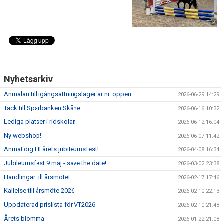
ANLÄGGNING
RIDHUSKALENDER
KONTAKT
BLI SPONSOR!
Nyhetsarkiv
Anmälan till igångsättningsläger är nu öppen
2026-06-29 14:29
KLUBBSHOP
Tack till Sparbanken Skåne
2026-06-16 10:32
MEDLEMSKAP
Lediga platser i ridskolan
2026-06-12 16:04
Ny webshop!
2026-06-07 11:42
HIPPOCRATES
Anmäl dig till årets jubileumsfest!
2026-04-08 16:34
STÖTTA TORNS
Jubileumsfest 9 maj - save the date!
2026-03-02 23:38
Handlingar till årsmötet
2026-02-17 17:46
LEKTIONSPLANERING RIDSKOLA
Kallelse till årsmöte 2026
2026-02-10 22:13
Uppdaterad prislista för VT2026
2026-02-10 21:48
Årets blomma
2026-01-22 21:08