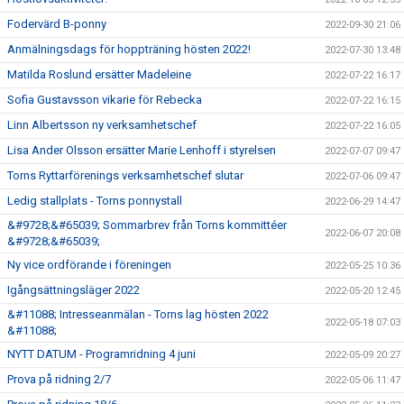
Fodervärd B-ponny
2022-09-30 21:06
Anmälningsdags för hoppträning hösten 2022!
2022-07-30 13:48
Matilda Roslund ersätter Madeleine
2022-07-22 16:17
Sofia Gustavsson vikarie för Rebecka
2022-07-22 16:15
Linn Albertsson ny verksamhetschef
2022-07-22 16:05
Lisa Ander Olsson ersätter Marie Lenhoff i styrelsen
2022-07-07 09:47
Torns Ryttarförenings verksamhetschef slutar
2022-07-06 09:47
Ledig stallplats - Torns ponnystall
2022-06-29 14:47
&#9728;&#65039; Sommarbrev från Torns kommittéer
2022-06-07 20:08
&#9728;&#65039;
Ny vice ordförande i föreningen
2022-05-25 10:36
Igångsättningsläger 2022
2022-05-20 12:45
&#11088; Intresseanmälan - Torns lag hösten 2022
2022-05-18 07:03
&#11088;
NYTT DATUM - Programridning 4 juni
2022-05-09 20:27
Prova på ridning 2/7
2022-05-06 11:47