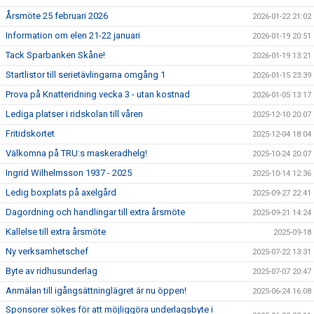
Årsmöte 25 februari 2026
2026-01-22 21:02
Information om elen 21-22 januari
2026-01-19 20:51
Tack Sparbanken Skåne!
2026-01-19 13:21
Startlistor till serietävlingarna omgång 1
2026-01-15 23:39
Prova på Knatteridning vecka 3 - utan kostnad
2026-01-05 13:17
Lediga platser i ridskolan till våren
2025-12-10 20:07
Fritidskortet
2025-12-04 18:04
Välkomna på TRU:s maskeradhelg!
2025-10-24 20:07
Ingrid Wilhelmsson 1937 - 2025
2025-10-14 12:36
Ledig boxplats på axelgård
2025-09-27 22:41
Dagordning och handlingar till extra årsmöte
2025-09-21 14:24
Kallelse till extra årsmöte
2025-09-18
Ny verksamhetschef
2025-07-22 13:31
Byte av ridhusunderlag
2025-07-07 20:47
Anmälan till igångsättninglägret är nu öppen!
2025-06-24 16:08
Sponsorer sökes för att möjliggöra underlagsbyte i