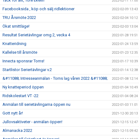
Tack för allt, Tore Ekelin
2022-02-11 17:00
Facebooksida , köp och sälj ridlektioner
2022-02-09 13:43
TRU Årsmöte 2022
2022-02-04 10:12
Ökat smittläge!
2022-02-03 13:04
Resultat Serietävlingar omg 2, vecka 4
2022-01-28 19:51
Knatteridning
2022-01-24 13:59
Kallelse till årsmöte
2022-01-23 12:35
Innecta sponsrar Torns!
2022-01-17 10:39
Startlistor Seriertävlingar v.2
2022-01-14 12:38
&#11088; Intresseanmälan - Torns lag våren 2022 &#11088;
2022-01-08 12:14
Ny knatteperiod öppen
2022-01-04 10:49
Ridskolestart VT -22
2022-01-04 08:24
Anmälan till serietävlingarna öppen nu
2022-01-03 11:01
Gott nytt år!
2021-12-30 20:13
Jullovsaktiveter - anmälan öppen!
2021-12-15 12:47
Almanacka 2022
2021-12-15 09:42