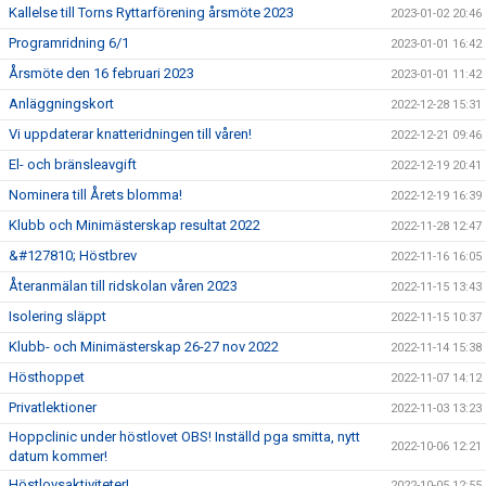
Kallelse till Torns Ryttarförening årsmöte 2023
2023-01-02 20:46
Programridning 6/1
2023-01-01 16:42
Årsmöte den 16 februari 2023
2023-01-01 11:42
Anläggningskort
2022-12-28 15:31
Vi uppdaterar knatteridningen till våren!
2022-12-21 09:46
El- och bränsleavgift
2022-12-19 20:41
Nominera till Årets blomma!
2022-12-19 16:39
Klubb och Minimästerskap resultat 2022
2022-11-28 12:47
&#127810; Höstbrev
2022-11-16 16:05
Återanmälan till ridskolan våren 2023
2022-11-15 13:43
Isolering släppt
2022-11-15 10:37
Klubb- och Minimästerskap 26-27 nov 2022
2022-11-14 15:38
Hösthoppet
2022-11-07 14:12
Privatlektioner
2022-11-03 13:23
Hoppclinic under höstlovet OBS! Inställd pga smitta, nytt
2022-10-06 12:21
datum kommer!
Höstlovsaktiviteter!
2022-10-05 12:55