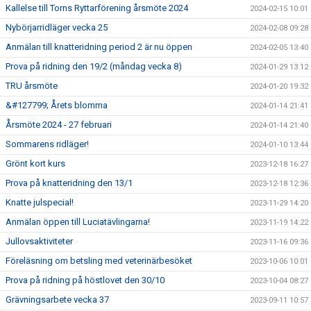
Kallelse till Torns Ryttarförening årsmöte 2024
2024-02-15 10:01
Nybörjarridläger vecka 25
2024-02-08 09:28
Anmälan till knatteridning period 2 är nu öppen
2024-02-05 13:40
Prova på ridning den 19/2 (måndag vecka 8)
2024-01-29 13:12
TRU årsmöte
2024-01-20 19:32
&#127799; Årets blomma
2024-01-14 21:41
Årsmöte 2024 - 27 februari
2024-01-14 21:40
Sommarens ridläger!
2024-01-10 13:44
Grönt kort kurs
2023-12-18 16:27
Prova på knatteridning den 13/1
2023-12-18 12:36
Knatte julspecial!
2023-11-29 14:20
Anmälan öppen till Luciatävlingarna!
2023-11-19 14:22
Jullovsaktiviteter
2023-11-16 09:36
Föreläsning om betsling med veterinärbesöket
2023-10-06 10:01
Prova på ridning på höstlovet den 30/10
2023-10-04 08:27
Grävningsarbete vecka 37
2023-09-11 10:57