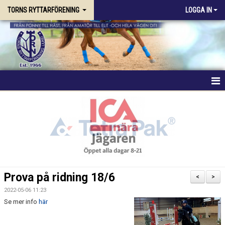
TORNS RYTTARFÖRENING
LOGGA IN
HEM
FÖRENINGEN
RIDSKOLAN
TRÄNING & KURSER
Prova på ridning 18/6
<
>
STALLPLATS
2022-05-06 11:23
Se mer info
här
TÄVLING