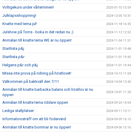
Voltigekurs under vårterminen!
2025-01-10 15:59
Julklapsshoppning!
2024-12-05 10:31
Knatte med tema jul!
2024-11-18 16:35
Julshow på Torns - boka in det redan nu ;)
2024-11-12 12:52
Anmälan till knatte tema WE är nu öppen!
2024-11-04 11:51
Startlista p&j
2024-11-01 19:48
Startlista p&r
2024-11-01 19:45
Helgens p&r och p&j
2024-11-01 19:44
Missa inte prova på ridning på höstlovet!
2024-10-15 11:04
Välkommen på bakkväll den 7/11
2024-10-04 13:40
Anmälan till knatte barbacka balans och höstlov är nu
2024-10-01 11:20
öppen
Anmälan till knatte tema riddare öppen
2024-09-23 14:04
Lediga stallplatser
2024-09-11 13:11
Informationsträff om att bli fodervärd
2024-09-09 16:15
Anmälan till knatte bommar är nu öppen!
2024-09-06 15:16