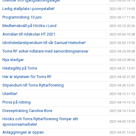
Uteritter och igångsättningsläger
2021-05-30 14:19
Ledig stallplats i ponnystallet!
2021-05-17 19:05
Programridning 13 juni
2021-05-17 11:45
Medlemskväll på Hööks i Lund
2021-05-10 20:26
Anmälan till ridskolan HT 2021
2021-05-04 10:38
Idrottsledarstipendium till vår Samuel Hielscher!
2021-05-03 19:30
Torns RF söker ridlärare med samordningsansvar
2021-04-23 09:08
Nya stadgar
2021-04-23 08:56
Hästagility på Torns
2021-04-21 12:47
Här är styrelsen för Torns RF
2021-04-20 21:00
Stipendium till Torns Ryttarförening
2021-04-20 15:01
Uteritter!
2021-04-15 11:10
Prova på ridning
2021-04-14 15:16
Dressyrträning Caroline Bore
2021-04-14 13:44
Hööks och Torns Ryttarförening förnyar sitt
2021-04-03 19:34
sponsorsamarbete!
Anläggningen är öppen
2021-04-01 13:54