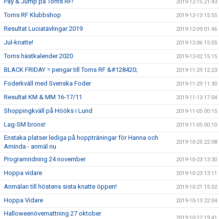
Pay & Jump på Torns RF!
2019-12-15 21:43
Torns RF Klubbshop
2019-12-13 15:55
Resultat Luciatävlingar 2019
2019-12-09 01:46
Jul-knatte!
2019-12-06 15:05
Torns hästkalender 2020
2019-12-02 15:15
BLACK FRIDAY = pengar till Torns RF &#128420;
2019-11-29 12:23
Foderkväll med Svenska Foder
2019-11-29 11:30
Resultat KM & MM 16-17/11
2019-11-13 17:04
Shoppingkväll på Hööks i Lund
2019-11-05 00:15
Lag-SM brons!
2019-11-05 00:10
Enstaka platser lediga på hoppträningar för Hanna och
2019-10-25 22:08
Aminda - anmäl nu
Programridning 24 november
2019-10-23 13:30
Hoppa vidare
2019-10-23 13:11
Anmälan till höstens sista knatte öppen!
2019-10-21 15:02
Hoppa Vidare
2019-10-13 22:04
Halloweenövernattning 27 oktober
2019-10-12 19:41