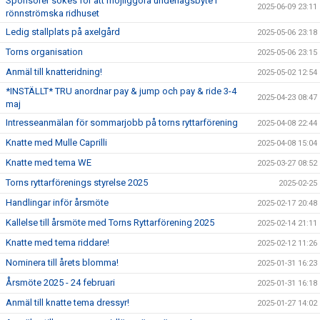
Sponsorer sökes för att möjliggöra underlagsbyte i
2025-06-09 23:11
rönnströmska ridhuset
Ledig stallplats på axelgård
2025-05-06 23:18
Torns organisation
2025-05-06 23:15
Anmäl till knatteridning!
2025-05-02 12:54
*INSTÄLLT* TRU anordnar pay & jump och pay & ride 3-4
2025-04-23 08:47
maj
Intresseanmälan för sommarjobb på torns ryttarförening
2025-04-08 22:44
Knatte med Mulle Caprilli
2025-04-08 15:04
Knatte med tema WE
2025-03-27 08:52
Torns ryttarförenings styrelse 2025
2025-02-25
Handlingar inför årsmöte
2025-02-17 20:48
Kallelse till årsmöte med Torns Ryttarförening 2025
2025-02-14 21:11
Knatte med tema riddare!
2025-02-12 11:26
Nominera till årets blomma!
2025-01-31 16:23
Årsmöte 2025 - 24 februari
2025-01-31 16:18
Anmäl till knatte tema dressyr!
2025-01-27 14:02