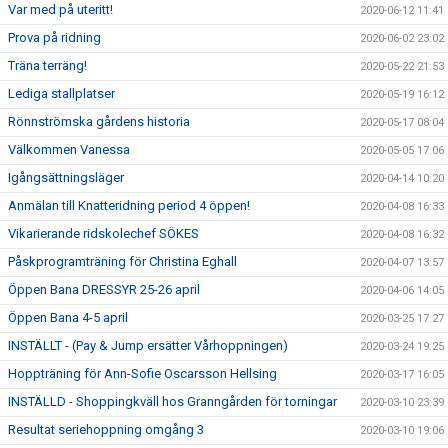
Var med på uteritt!
2020-06-12 11:41
Prova på ridning
2020-06-02 23:02
Träna terräng!
2020-05-22 21:53
Lediga stallplatser
2020-05-19 16:12
Rönnströmska gårdens historia
2020-05-17 08:04
Välkommen Vanessa
2020-05-05 17:06
Igångsättningsläger
2020-04-14 10:20
Anmälan till Knatteridning period 4 öppen!
2020-04-08 16:33
Vikarierande ridskolechef SÖKES
2020-04-08 16:32
Påskprogramträning för Christina Eghall
2020-04-07 13:57
Öppen Bana DRESSYR 25-26 april
2020-04-06 14:05
Öppen Bana 4-5 april
2020-03-25 17:27
INSTÄLLT - (Pay & Jump ersätter Vårhoppningen)
2020-03-24 19:25
Hoppträning för Ann-Sofie Oscarsson Hellsing
2020-03-17 16:05
INSTÄLLD - Shoppingkväll hos Granngården för torningar
2020-03-10 23:39
Resultat seriehoppning omgång 3
2020-03-10 19:06