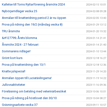
Kallelse till Torns Ryttarförening årsmöte 2024
2024-02-15 10:01
Nybörjarridläger vecka 25
2024-02-08 09:28
Anmälan till knatteridning period 2 är nu öppen
2024-02-05 13:40
Prova på ridning den 19/2 (måndag vecka 8)
2024-01-29 13:12
TRU årsmöte
2024-01-20 19:32
&#127799; Årets blomma
2024-01-14 21:41
Årsmöte 2024 - 27 februari
2024-01-14 21:40
Sommarens ridläger!
2024-01-10 13:44
Grönt kort kurs
2023-12-18 16:27
Prova på knatteridning den 13/1
2023-12-18 12:36
Knatte julspecial!
2023-11-29 14:20
Anmälan öppen till Luciatävlingarna!
2023-11-19 14:22
Jullovsaktiviteter
2023-11-16 09:36
Föreläsning om betsling med veterinärbesöket
2023-10-06 10:01
Prova på ridning på höstlovet den 30/10
2023-10-04 08:27
Grävningsarbete vecka 37
2023-09-11 10:57