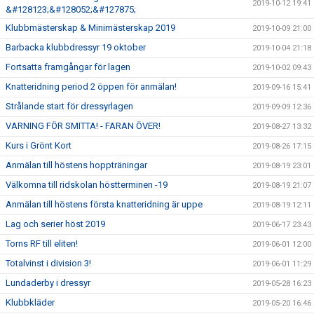
2019-10-12 19:41
&#128123;&#128052;&#127875;
Klubbmästerskap & Minimästerskap 2019
2019-10-09 21:00
Barbacka klubbdressyr 19 oktober
2019-10-04 21:18
Fortsatta framgångar för lagen
2019-10-02 09:43
Knatteridning period 2 öppen för anmälan!
2019-09-16 15:41
Strålande start för dressyrlagen
2019-09-09 12:36
VARNING FÖR SMITTA! - FARAN ÖVER!
2019-08-27 13:32
Kurs i Grönt Kort
2019-08-26 17:15
Anmälan till höstens hoppträningar
2019-08-19 23:01
Välkomna till ridskolan höstterminen -19
2019-08-19 21:07
Anmälan till höstens första knatteridning är uppe
2019-08-19 12:11
Lag och serier höst 2019
2019-06-17 23:43
Torns RF till eliten!
2019-06-01 12:00
Totalvinst i division 3!
2019-06-01 11:29
Lundaderby i dressyr
2019-05-28 16:23
Klubbkläder
2019-05-20 16:46