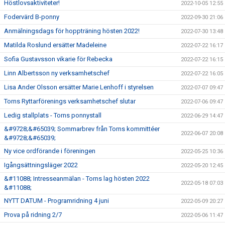
Höstlovsaktiviteter!
2022-10-05 12:55
Fodervärd B-ponny
2022-09-30 21:06
Anmälningsdags för hoppträning hösten 2022!
2022-07-30 13:48
Matilda Roslund ersätter Madeleine
2022-07-22 16:17
Sofia Gustavsson vikarie för Rebecka
2022-07-22 16:15
Linn Albertsson ny verksamhetschef
2022-07-22 16:05
Lisa Ander Olsson ersätter Marie Lenhoff i styrelsen
2022-07-07 09:47
Torns Ryttarförenings verksamhetschef slutar
2022-07-06 09:47
Ledig stallplats - Torns ponnystall
2022-06-29 14:47
&#9728;&#65039; Sommarbrev från Torns kommittéer
2022-06-07 20:08
&#9728;&#65039;
Ny vice ordförande i föreningen
2022-05-25 10:36
Igångsättningsläger 2022
2022-05-20 12:45
&#11088; Intresseanmälan - Torns lag hösten 2022
2022-05-18 07:03
&#11088;
NYTT DATUM - Programridning 4 juni
2022-05-09 20:27
Prova på ridning 2/7
2022-05-06 11:47