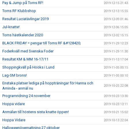
Pay & Jump på Torns RF!
2019-12-15 21:43
Torns RF Klubbshop
2019-12-13 15:55
Resultat Luciatävlingar 2019
2019-12-09 01:46
Jul-knatte!
2019-12-06 15:05
Torns hästkalender 2020
2019-12-02 15:15
BLACK FRIDAY = pengar till Torns RF &#128420;
2019-11-29 12:23
Foderkväll med Svenska Foder
2019-11-29 11:30
Resultat KM & MM 16-17/11
2019-11-13 17:04
Shoppingkväll på Hööks i Lund
2019-11-05 00:15
Lag-SM brons!
2019-11-05 00:10
Enstaka platser lediga på hoppträningar för Hanna och
2019-10-25 22:08
Aminda - anmäl nu
Programridning 24 november
2019-10-23 13:30
Hoppa vidare
2019-10-23 13:11
Anmälan till höstens sista knatte öppen!
2019-10-21 15:02
Hoppa Vidare
2019-10-13 22:04
Halloweenövernattning 27 oktober