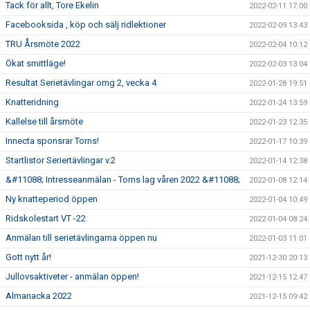
Tack för allt, Tore Ekelin
2022-02-11 17:00
Facebooksida , köp och sälj ridlektioner
2022-02-09 13:43
TRU Årsmöte 2022
2022-02-04 10:12
Ökat smittläge!
2022-02-03 13:04
Resultat Serietävlingar omg 2, vecka 4
2022-01-28 19:51
Knatteridning
2022-01-24 13:59
Kallelse till årsmöte
2022-01-23 12:35
Innecta sponsrar Torns!
2022-01-17 10:39
Startlistor Seriertävlingar v.2
2022-01-14 12:38
&#11088; Intresseanmälan - Torns lag våren 2022 &#11088;
2022-01-08 12:14
Ny knatteperiod öppen
2022-01-04 10:49
Ridskolestart VT -22
2022-01-04 08:24
Anmälan till serietävlingarna öppen nu
2022-01-03 11:01
Gott nytt år!
2021-12-30 20:13
Jullovsaktiveter - anmälan öppen!
2021-12-15 12:47
Almanacka 2022
2021-12-15 09:42