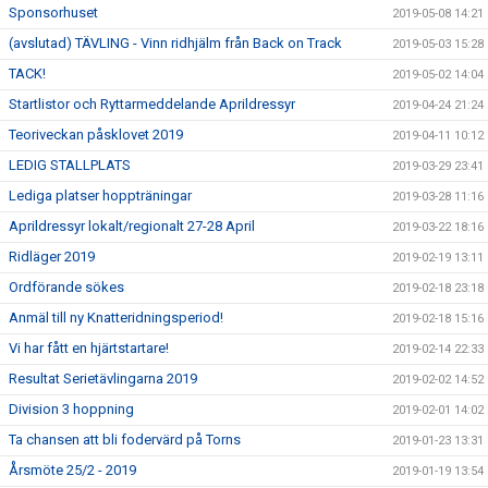
Sponsorhuset
2019-05-08 14:21
(avslutad) TÄVLING - Vinn ridhjälm från Back on Track
2019-05-03 15:28
TACK!
2019-05-02 14:04
Startlistor och Ryttarmeddelande Aprildressyr
2019-04-24 21:24
Teoriveckan påsklovet 2019
2019-04-11 10:12
LEDIG STALLPLATS
2019-03-29 23:41
Lediga platser hoppträningar
2019-03-28 11:16
Aprildressyr lokalt/regionalt 27-28 April
2019-03-22 18:16
Ridläger 2019
2019-02-19 13:11
Ordförande sökes
2019-02-18 23:18
Anmäl till ny Knatteridningsperiod!
2019-02-18 15:16
Vi har fått en hjärtstartare!
2019-02-14 22:33
Resultat Serietävlingarna 2019
2019-02-02 14:52
Division 3 hoppning
2019-02-01 14:02
Ta chansen att bli fodervärd på Torns
2019-01-23 13:31
Årsmöte 25/2 - 2019
2019-01-19 13:54