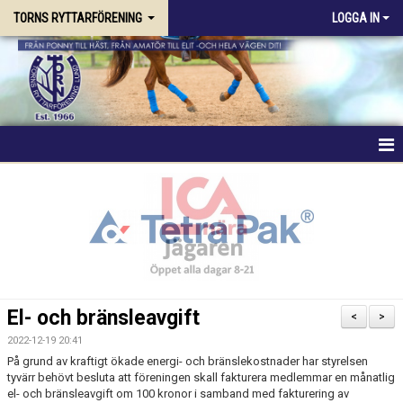
TORNS RYTTARFÖRENING
LOGGA IN
HEM
FÖRENINGEN
RIDSKOLAN
TRÄNING & KURSER
El- och bränsleavgift
<
>
STALLPLATS
2022-12-19 20:41
På grund av kraftigt ökade energi- och bränslekostnader har styrelsen
tyvärr behövt besluta att föreningen skall fakturera medlemmar en månatlig
TÄVLING
el- och bränsleavgift om 100 kronor i samband med fakturering av