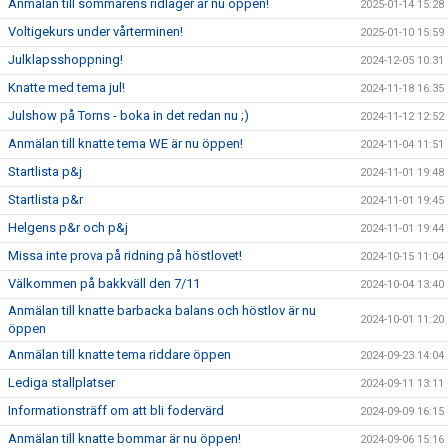
Anmälan till sommarens ridläger är nu öppen!
2025-01-14 15:28
Voltigekurs under vårterminen!
2025-01-10 15:59
Julklapsshoppning!
2024-12-05 10:31
Knatte med tema jul!
2024-11-18 16:35
Julshow på Torns - boka in det redan nu ;)
2024-11-12 12:52
Anmälan till knatte tema WE är nu öppen!
2024-11-04 11:51
Startlista p&j
2024-11-01 19:48
Startlista p&r
2024-11-01 19:45
Helgens p&r och p&j
2024-11-01 19:44
Missa inte prova på ridning på höstlovet!
2024-10-15 11:04
Välkommen på bakkväll den 7/11
2024-10-04 13:40
Anmälan till knatte barbacka balans och höstlov är nu
2024-10-01 11:20
öppen
Anmälan till knatte tema riddare öppen
2024-09-23 14:04
Lediga stallplatser
2024-09-11 13:11
Informationsträff om att bli fodervärd
2024-09-09 16:15
Anmälan till knatte bommar är nu öppen!
2024-09-06 15:16