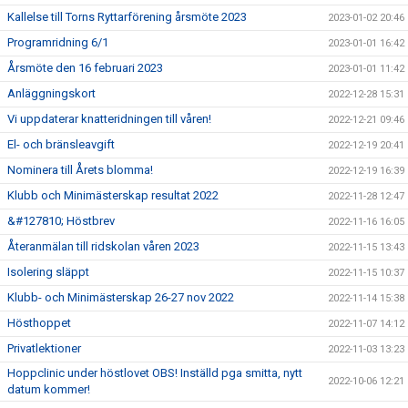
Kallelse till Torns Ryttarförening årsmöte 2023
2023-01-02 20:46
Programridning 6/1
2023-01-01 16:42
Årsmöte den 16 februari 2023
2023-01-01 11:42
Anläggningskort
2022-12-28 15:31
Vi uppdaterar knatteridningen till våren!
2022-12-21 09:46
El- och bränsleavgift
2022-12-19 20:41
Nominera till Årets blomma!
2022-12-19 16:39
Klubb och Minimästerskap resultat 2022
2022-11-28 12:47
&#127810; Höstbrev
2022-11-16 16:05
Återanmälan till ridskolan våren 2023
2022-11-15 13:43
Isolering släppt
2022-11-15 10:37
Klubb- och Minimästerskap 26-27 nov 2022
2022-11-14 15:38
Hösthoppet
2022-11-07 14:12
Privatlektioner
2022-11-03 13:23
Hoppclinic under höstlovet OBS! Inställd pga smitta, nytt
2022-10-06 12:21
datum kommer!