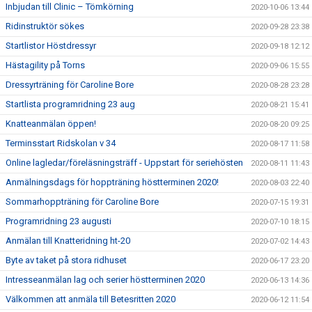
Inbjudan till Clinic – Tömkörning
2020-10-06 13:44
Ridinstruktör sökes
2020-09-28 23:38
Startlistor Höstdressyr
2020-09-18 12:12
Hästagility på Torns
2020-09-06 15:55
Dressyrträning för Caroline Bore
2020-08-28 23:28
Startlista programridning 23 aug
2020-08-21 15:41
Knatteanmälan öppen!
2020-08-20 09:25
Terminsstart Ridskolan v 34
2020-08-17 11:58
Online lagledar/föreläsningsträff - Uppstart för seriehösten
2020-08-11 11:43
Anmälningsdags för hoppträning höstterminen 2020!
2020-08-03 22:40
Sommarhoppträning för Caroline Bore
2020-07-15 19:31
Programridning 23 augusti
2020-07-10 18:15
Anmälan till Knatteridning ht-20
2020-07-02 14:43
Byte av taket på stora ridhuset
2020-06-17 23:20
Intresseanmälan lag och serier höstterminen 2020
2020-06-13 14:36
Välkommen att anmäla till Betesritten 2020
2020-06-12 11:54