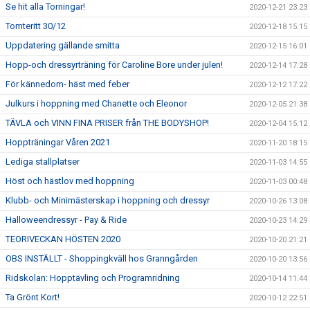
Se hit alla Torningar!
2020-12-21 23:23
Tomteritt 30/12
2020-12-18 15:15
Uppdatering gällande smitta
2020-12-15 16:01
Hopp-och dressyrträning för Caroline Bore under julen!
2020-12-14 17:28
För kännedom- häst med feber
2020-12-12 17:22
Julkurs i hoppning med Chanette och Eleonor
2020-12-05 21:38
TÄVLA och VINN FINA PRISER från THE BODYSHOP!
2020-12-04 15:12
Hoppträningar Våren 2021
2020-11-20 18:15
Lediga stallplatser
2020-11-03 14:55
Höst och hästlov med hoppning
2020-11-03 00:48
Klubb- och Minimästerskap i hoppning och dressyr
2020-10-26 13:08
Halloweendressyr - Pay & Ride
2020-10-23 14:29
TEORIVECKAN HÖSTEN 2020
2020-10-20 21:21
OBS INSTÄLLT - Shoppingkväll hos Granngården
2020-10-20 13:56
Ridskolan: Hopptävling och Programridning
2020-10-14 11:44
Ta Grönt Kort!
2020-10-12 22:51