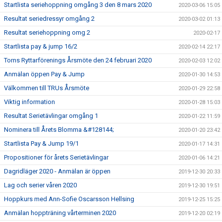
Startlista seriehoppning omgång 3 den 8 mars 2020
2020-03-06 15:05
Resultat seriedressyr omgång 2
2020-03-02 01:13
Resultat seriehoppning omg 2
2020-02-17
Startlista pay & jump 16/2
2020-02-14 22:17
Torns Ryttarförenings Årsmöte den 24 februari 2020
2020-02-03 12:02
Anmälan öppen Pay & Jump
2020-01-30 14:53
Välkommen till TRUs Årsmöte
2020-01-29 22:58
Viktig information
2020-01-28 15:03
Resultat Serietävlingar omgång 1
2020-01-22 11:59
Nominera till Årets Blomma &#128144;
2020-01-20 23:42
Startlista Pay & Jump 19/1
2020-01-17 14:31
Propositioner för årets Serietävlingar
2020-01-06 14:21
Dagridläger 2020 - Anmälan är öppen
2019-12-30 20:33
Lag och serier våren 2020
2019-12-30 19:51
Hoppkurs med Ann-Sofie Oscarsson Hellsing
2019-12-25 15:25
Anmälan hoppträning vårterminen 2020
2019-12-20 02:19