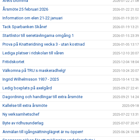
Årets blomma
2026-01-22 21:08
Årsmöte 25 februari 2026
2026-01-22 21:02
Information om elen 21-22 januari
2026-01-19 20:51
Tack Sparbanken Skåne!
2026-01-19 13:21
Startlistor till serietävlingarna omgång 1
2026-01-15 23:39
Prova på Knatteridning vecka 3 - utan kostnad
2026-01-05 13:17
Lediga platser i ridskolan till våren
2025-12-10 20:07
Fritidskortet
2025-12-04 18:04
Välkomna på TRU:s maskeradhelg!
2025-10-24 20:07
Ingrid Wilhelmsson 1937 - 2025
2025-10-14 12:36
Ledig boxplats på axelgård
2025-09-27 22:41
Dagordning och handlingar till extra årsmöte
2025-09-21 14:24
Kallelse till extra årsmöte
2025-09-18
Ny verksamhetschef
2025-07-22 13:31
Byte av ridhusunderlag
2025-07-07 20:47
Anmälan till igångsättninglägret är nu öppen!
2025-06-24 16:08