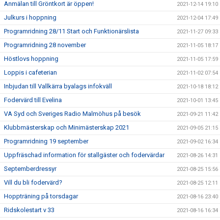
Anmälan till Gröntkort är öppen!
2021-12-14 19:10
Julkurs i hoppning
2021-12-04 17:49
Programridning 28/11 Start och Funktionärslista
2021-11-27 09:33
Programridning 28 november
2021-11-05 18:17
Höstlovs hoppning
2021-11-05 17:59
Loppis i cafeterian
2021-11-02 07:54
Inbjudan till Vallkärra byalags infokväll
2021-10-18 18:12
Fodervärd till Evelina
2021-10-01 13:45
VA Syd och Sveriges Radio Malmöhus på besök
2021-09-21 11:42
Klubbmästerskap och Minimästerskap 2021
2021-09-05 21:15
Programridning 19 september
2021-09-02 16:34
Uppfräschad information för stallgäster och fodervärdar
2021-08-26 14:31
Septemberdressyr
2021-08-25 15:56
Vill du bli fodervärd?
2021-08-25 12:11
Hoppträning på torsdagar
2021-08-16 23:40
Ridskolestart v 33
2021-08-16 16:34