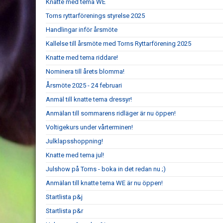
Knatte med tema WE
Torns ryttarförenings styrelse 2025
Handlingar inför årsmöte
Kallelse till årsmöte med Torns Ryttarförening 2025
Knatte med tema riddare!
Nominera till årets blomma!
Årsmöte 2025 - 24 februari
Anmäl till knatte tema dressyr!
Anmälan till sommarens ridläger är nu öppen!
Voltigekurs under vårterminen!
Julklapsshoppning!
Knatte med tema jul!
Julshow på Torns - boka in det redan nu ;)
Anmälan till knatte tema WE är nu öppen!
Startlista p&j
Startlista p&r