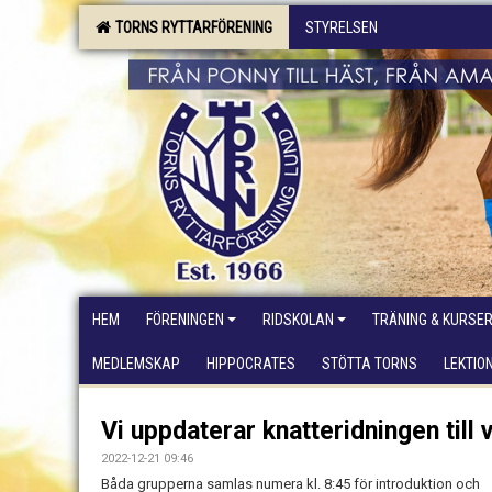
TORNS RYTTARFÖRENING
STYRELSEN
HEM
FÖRENINGEN
RIDSKOLAN
TRÄNING & KURSE
MEDLEMSKAP
HIPPOCRATES
STÖTTA TORNS
LEKTIO
Vi uppdaterar knatteridningen till 
2022-12-21 09:46
Båda grupperna samlas numera kl. 8:45 för introduktion och