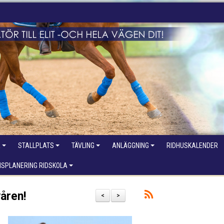
R
STALLPLATS
TÄVLING
ANLÄGGNING
RIDHUSKALENDER
NSPLANERING RIDSKOLA
våren!
<
>