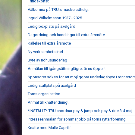
Fritidskortet
Välkomna på TRU:s maskeradhelg!
Ingrid Wilhelmsson 1937 - 2025
Ledig boxplats på axelgård
Dagordning och handlingar till extra årsmöte
Kallelse till extra årsmöte
Ny verksamhetschef
Byte av ridhusunderlag
Anmälan till igångsättninglägret är nu öppen!
Sponsorer sökes för att möjliggöra underlagsbyte i rönnströ
Ledig stallplats på axelgård
Torns organisation
Anmäl till knatteridning!
*INSTÄLLT* TRU anordnar pay & jump och pay & ride 3-4 maj
Intresseanmälan för sommarjobb på torns ryttarförening
Knatte med Mulle Caprilli