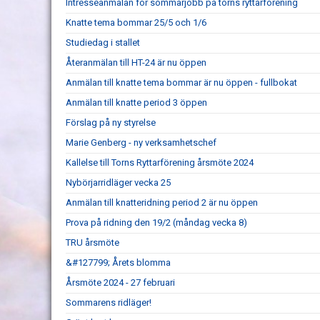
Intresseanmälan för sommarjobb på torns ryttarförening
Knatte tema bommar 25/5 och 1/6
Studiedag i stallet
Återanmälan till HT-24 är nu öppen
Anmälan till knatte tema bommar är nu öppen - fullbokat
Anmälan till knatte period 3 öppen
Förslag på ny styrelse
Marie Genberg - ny verksamhetschef
Kallelse till Torns Ryttarförening årsmöte 2024
Nybörjarridläger vecka 25
Anmälan till knatteridning period 2 är nu öppen
Prova på ridning den 19/2 (måndag vecka 8)
TRU årsmöte
&#127799; Årets blomma
Årsmöte 2024 - 27 februari
Sommarens ridläger!