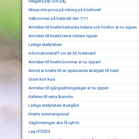
Helgens p&r och p&j
Missa inte prova på ridning på höstlovet!
Välkommen på bakkväll den 7/11
Anmälan till knatte barbacka balans och höstlov är nu öppen
Anmälan till knatte tema riddare öppen
Lediga stallplatser
Informationsträff om att bli fodervärd
Anmälan till knatte bommar är nu öppen!
Anmäl er knatte till en spännande skattjakt till häst!
Grönt kort kurs
Anmälan till igångsättningsläger är nu öppen
Kallelse till extra årsmöte
Lediga stallplatser Axelgård
Knatte sommarspecial
Vägföreningen ska få nytt liv
Lag HT2024