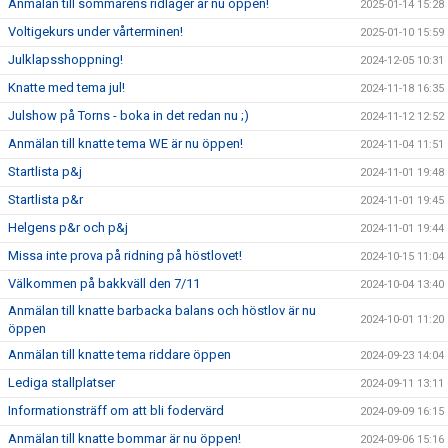
Anmälan till sommarens ridläger är nu öppen!
2025-01-14 15:28
Voltigekurs under vårterminen!
2025-01-10 15:59
Julklapsshoppning!
2024-12-05 10:31
Knatte med tema jul!
2024-11-18 16:35
Julshow på Torns - boka in det redan nu ;)
2024-11-12 12:52
Anmälan till knatte tema WE är nu öppen!
2024-11-04 11:51
Startlista p&j
2024-11-01 19:48
Startlista p&r
2024-11-01 19:45
Helgens p&r och p&j
2024-11-01 19:44
Missa inte prova på ridning på höstlovet!
2024-10-15 11:04
Välkommen på bakkväll den 7/11
2024-10-04 13:40
Anmälan till knatte barbacka balans och höstlov är nu
2024-10-01 11:20
öppen
Anmälan till knatte tema riddare öppen
2024-09-23 14:04
Lediga stallplatser
2024-09-11 13:11
Informationsträff om att bli fodervärd
2024-09-09 16:15
Anmälan till knatte bommar är nu öppen!
2024-09-06 15:16