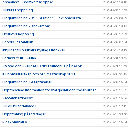
Anmälan till Gröntkort är öppen!
2021-12-14 19:10
Julkurs i hoppning
2021-12-04 17:49
Programridning 28/11 Start och Funktionärslista
2021-11-27 09:33
Programridning 28 november
2021-11-05 18:17
Höstlovs hoppning
2021-11-05 17:59
Loppis i cafeterian
2021-11-02 07:54
Inbjudan till Vallkärra byalags infokväll
2021-10-18 18:12
Fodervärd till Evelina
2021-10-01 13:45
VA Syd och Sveriges Radio Malmöhus på besök
2021-09-21 11:42
Klubbmästerskap och Minimästerskap 2021
2021-09-05 21:15
Programridning 19 september
2021-09-02 16:34
Uppfräschad information för stallgäster och fodervärdar
2021-08-26 14:31
Septemberdressyr
2021-08-25 15:56
Vill du bli fodervärd?
2021-08-25 12:11
Hoppträning på torsdagar
2021-08-16 23:40
Ridskolestart v 33
2021-08-16 16:34