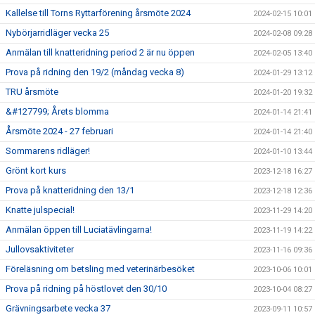
Kallelse till Torns Ryttarförening årsmöte 2024
2024-02-15 10:01
Nybörjarridläger vecka 25
2024-02-08 09:28
Anmälan till knatteridning period 2 är nu öppen
2024-02-05 13:40
Prova på ridning den 19/2 (måndag vecka 8)
2024-01-29 13:12
TRU årsmöte
2024-01-20 19:32
&#127799; Årets blomma
2024-01-14 21:41
Årsmöte 2024 - 27 februari
2024-01-14 21:40
Sommarens ridläger!
2024-01-10 13:44
Grönt kort kurs
2023-12-18 16:27
Prova på knatteridning den 13/1
2023-12-18 12:36
Knatte julspecial!
2023-11-29 14:20
Anmälan öppen till Luciatävlingarna!
2023-11-19 14:22
Jullovsaktiviteter
2023-11-16 09:36
Föreläsning om betsling med veterinärbesöket
2023-10-06 10:01
Prova på ridning på höstlovet den 30/10
2023-10-04 08:27
Grävningsarbete vecka 37
2023-09-11 10:57