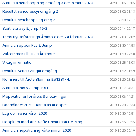
Startlista seriehoppning omgång 3 den 8 mars 2020
2020-03-06 15:05
Resultat seriedressyr omgång 2
2020-03-02 01:13
Resultat seriehoppning omg 2
2020-02-17
Startlista pay & jump 16/2
2020-02-14 22:17
Torns Ryttarförenings Årsmöte den 24 februari 2020
2020-02-03 12:02
Anmälan öppen Pay & Jump
2020-01-30 14:53
Välkommen till TRUs Årsmöte
2020-01-29 22:58
Viktig information
2020-01-28 15:03
Resultat Serietävlingar omgång 1
2020-01-22 11:59
Nominera till Årets Blomma &#128144;
2020-01-20 23:42
Startlista Pay & Jump 19/1
2020-01-17 14:31
Propositioner för årets Serietävlingar
2020-01-06 14:21
Dagridläger 2020 - Anmälan är öppen
2019-12-30 20:33
Lag och serier våren 2020
2019-12-30 19:51
Hoppkurs med Ann-Sofie Oscarsson Hellsing
2019-12-25 15:25
Anmälan hoppträning vårterminen 2020
2019-12-20 02:19