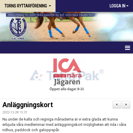
TORNS RYTTARFÖRENING
LOGGA IN
HEM
FÖRENINGEN
RIDSKOLAN
TRÄNING & KURSER
Anläggningskort
<
>
STALLPLATS
2022-12-28 15:31
Nu under de kalla och regniga månaderna är vi extra glada att kunna
erbjuda våra medlemmar med anläggningskort möjligheten att rida i våra
TÄVLING
ridhus, paddock och galoppspår.