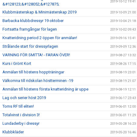
2019-10-12 19:41
&#128123;&#128052;&#127875;
Klubbmästerskap & Minimästerskap 2019
2019-10-09 21:00
Barbacka klubbdressyr 19 oktober
2019-10-04 21:18
Fortsatta framgångar för lagen
2019-10-02 09:43
Knatteridning period 2 öppen för anmälan!
2019-09-16 15:41
Strålande start för dressyrlagen
2019-09-09 12:36
VARNING FÖR SMITTA! - FARAN ÖVER!
2019-08-27 13:32
Kurs i Grönt Kort
2019-08-26 17:15
Anmälan till höstens hoppträningar
2019-08-19 23:01
Välkomna till ridskolan höstterminen -19
2019-08-19 21:07
Anmälan till höstens första knatteridning är uppe
2019-08-19 12:11
Lag och serier höst 2019
2019-06-17 23:43
Torns RF till eliten!
2019-06-01 12:00
Totalvinst i division 3!
2019-06-01 11:29
Lundaderby i dressyr
2019-05-28 16:23
Klubbkläder
2019-05-20 16:46