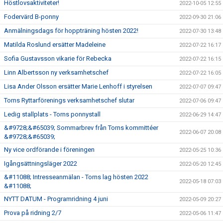
Höstlovsaktiviteter!
2022-10-05 12:55
Fodervärd B-ponny
2022-09-30 21:06
Anmälningsdags för hoppträning hösten 2022!
2022-07-30 13:48
Matilda Roslund ersätter Madeleine
2022-07-22 16:17
Sofia Gustavsson vikarie för Rebecka
2022-07-22 16:15
Linn Albertsson ny verksamhetschef
2022-07-22 16:05
Lisa Ander Olsson ersätter Marie Lenhoff i styrelsen
2022-07-07 09:47
Torns Ryttarförenings verksamhetschef slutar
2022-07-06 09:47
Ledig stallplats - Torns ponnystall
2022-06-29 14:47
&#9728;&#65039; Sommarbrev från Torns kommittéer
2022-06-07 20:08
&#9728;&#65039;
Ny vice ordförande i föreningen
2022-05-25 10:36
Igångsättningsläger 2022
2022-05-20 12:45
&#11088; Intresseanmälan - Torns lag hösten 2022
2022-05-18 07:03
&#11088;
NYTT DATUM - Programridning 4 juni
2022-05-09 20:27
Prova på ridning 2/7
2022-05-06 11:47