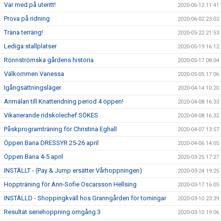
Var med på uteritt!
2020-06-12 11:41
Prova på ridning
2020-06-02 23:02
Träna terräng!
2020-05-22 21:53
Lediga stallplatser
2020-05-19 16:12
Rönnströmska gårdens historia
2020-05-17 08:04
Välkommen Vanessa
2020-05-05 17:06
Igångsättningsläger
2020-04-14 10:20
Anmälan till Knatteridning period 4 öppen!
2020-04-08 16:33
Vikarierande ridskolechef SÖKES
2020-04-08 16:32
Påskprogramträning för Christina Eghall
2020-04-07 13:57
Öppen Bana DRESSYR 25-26 april
2020-04-06 14:05
Öppen Bana 4-5 april
2020-03-25 17:27
INSTÄLLT - (Pay & Jump ersätter Vårhoppningen)
2020-03-24 19:25
Hoppträning för Ann-Sofie Oscarsson Hellsing
2020-03-17 16:05
INSTÄLLD - Shoppingkväll hos Granngården för torningar
2020-03-10 23:39
Resultat seriehoppning omgång 3
2020-03-10 19:06