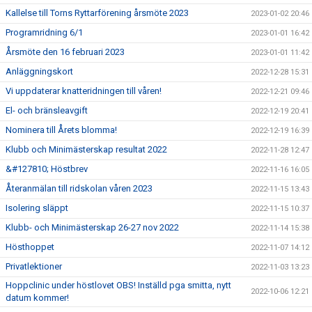
Kallelse till Torns Ryttarförening årsmöte 2023
2023-01-02 20:46
Programridning 6/1
2023-01-01 16:42
Årsmöte den 16 februari 2023
2023-01-01 11:42
Anläggningskort
2022-12-28 15:31
Vi uppdaterar knatteridningen till våren!
2022-12-21 09:46
El- och bränsleavgift
2022-12-19 20:41
Nominera till Årets blomma!
2022-12-19 16:39
Klubb och Minimästerskap resultat 2022
2022-11-28 12:47
&#127810; Höstbrev
2022-11-16 16:05
Återanmälan till ridskolan våren 2023
2022-11-15 13:43
Isolering släppt
2022-11-15 10:37
Klubb- och Minimästerskap 26-27 nov 2022
2022-11-14 15:38
Hösthoppet
2022-11-07 14:12
Privatlektioner
2022-11-03 13:23
Hoppclinic under höstlovet OBS! Inställd pga smitta, nytt
2022-10-06 12:21
datum kommer!