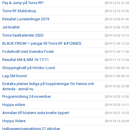
Pay & Jump på Torns RF!
2019-12-15 21:43
Torns RF Klubbshop
2019-12-13 15:55
Resultat Luciatävlingar 2019
2019-12-09 01:46
Jul-knatte!
2019-12-06 15:05
Torns hästkalender 2020
2019-12-02 15:15
BLACK FRIDAY = pengar till Torns RF &#128420;
2019-11-29 12:23
Foderkväll med Svenska Foder
2019-11-29 11:30
Resultat KM & MM 16-17/11
2019-11-13 17:04
Shoppingkväll på Hööks i Lund
2019-11-05 00:15
Lag-SM brons!
2019-11-05 00:10
Enstaka platser lediga på hoppträningar för Hanna och
2019-10-25 22:08
Aminda - anmäl nu
Programridning 24 november
2019-10-23 13:30
Hoppa vidare
2019-10-23 13:11
Anmälan till höstens sista knatte öppen!
2019-10-21 15:02
Hoppa Vidare
2019-10-13 22:04
Halloweenövernattning 27 oktober