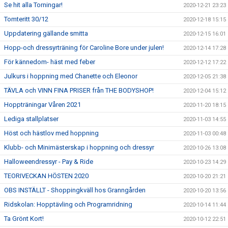
Se hit alla Torningar!
2020-12-21 23:23
Tomteritt 30/12
2020-12-18 15:15
Uppdatering gällande smitta
2020-12-15 16:01
Hopp-och dressyrträning för Caroline Bore under julen!
2020-12-14 17:28
För kännedom- häst med feber
2020-12-12 17:22
Julkurs i hoppning med Chanette och Eleonor
2020-12-05 21:38
TÄVLA och VINN FINA PRISER från THE BODYSHOP!
2020-12-04 15:12
Hoppträningar Våren 2021
2020-11-20 18:15
Lediga stallplatser
2020-11-03 14:55
Höst och hästlov med hoppning
2020-11-03 00:48
Klubb- och Minimästerskap i hoppning och dressyr
2020-10-26 13:08
Halloweendressyr - Pay & Ride
2020-10-23 14:29
TEORIVECKAN HÖSTEN 2020
2020-10-20 21:21
OBS INSTÄLLT - Shoppingkväll hos Granngården
2020-10-20 13:56
Ridskolan: Hopptävling och Programridning
2020-10-14 11:44
Ta Grönt Kort!
2020-10-12 22:51