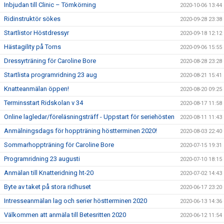
Inbjudan till Clinic – Tömkörning
2020-10-06 13:44
Ridinstruktör sökes
2020-09-28 23:38
Startlistor Höstdressyr
2020-09-18 12:12
Hästagility på Torns
2020-09-06 15:55
Dressyrträning för Caroline Bore
2020-08-28 23:28
Startlista programridning 23 aug
2020-08-21 15:41
Knatteanmälan öppen!
2020-08-20 09:25
Terminsstart Ridskolan v 34
2020-08-17 11:58
Online lagledar/föreläsningsträff - Uppstart för seriehösten
2020-08-11 11:43
Anmälningsdags för hoppträning höstterminen 2020!
2020-08-03 22:40
Sommarhoppträning för Caroline Bore
2020-07-15 19:31
Programridning 23 augusti
2020-07-10 18:15
Anmälan till Knatteridning ht-20
2020-07-02 14:43
Byte av taket på stora ridhuset
2020-06-17 23:20
Intresseanmälan lag och serier höstterminen 2020
2020-06-13 14:36
Välkommen att anmäla till Betesritten 2020
2020-06-12 11:54