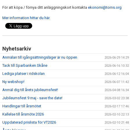
ANLÄGGNING
För att köpa / förnya ditt anläggningskort kontakta
ekonomi@torns.org
Mer information hittar du här.
RIDHUSKALENDER
KONTAKT
BLI SPONSOR!
Nyhetsarkiv
KLUBBSHOP
Anmälan till igångsättningsläger är nu öppen
2026-06-29 14:29
Tack till Sparbanken Skåne
2026-06-16 10:32
MEDLEMSKAP
Lediga platser i ridskolan
2026-06-12 16:04
Ny webshop!
HIPPOCRATES
2026-06-07 11:42
Anmäl dig till årets jubileumsfest!
2026-04-08 16:34
STÖTTA TORNS
Jubileumsfest 9 maj - save the date!
2026-03-02 23:38
Handlingar till årsmötet
2026-02-17 17:46
LEKTIONSPLANERING RIDSKOLA
Kallelse till årsmöte 2026
2026-02-10 22:13
Uppdaterad prislista för VT2026
2026-02-10 21:48