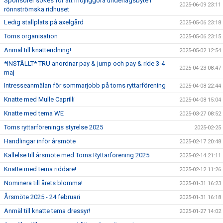
Sponsorer sökes för att möjliggöra underlagsbyte i
2025-06-09 23:11
rönnströmska ridhuset
Ledig stallplats på axelgård
2025-05-06 23:18
Torns organisation
2025-05-06 23:15
Anmäl till knatteridning!
2025-05-02 12:54
*INSTÄLLT* TRU anordnar pay & jump och pay & ride 3-4
2025-04-23 08:47
maj
Intresseanmälan för sommarjobb på torns ryttarförening
2025-04-08 22:44
Knatte med Mulle Caprilli
2025-04-08 15:04
Knatte med tema WE
2025-03-27 08:52
Torns ryttarförenings styrelse 2025
2025-02-25
Handlingar inför årsmöte
2025-02-17 20:48
Kallelse till årsmöte med Torns Ryttarförening 2025
2025-02-14 21:11
Knatte med tema riddare!
2025-02-12 11:26
Nominera till årets blomma!
2025-01-31 16:23
Årsmöte 2025 - 24 februari
2025-01-31 16:18
Anmäl till knatte tema dressyr!
2025-01-27 14:02