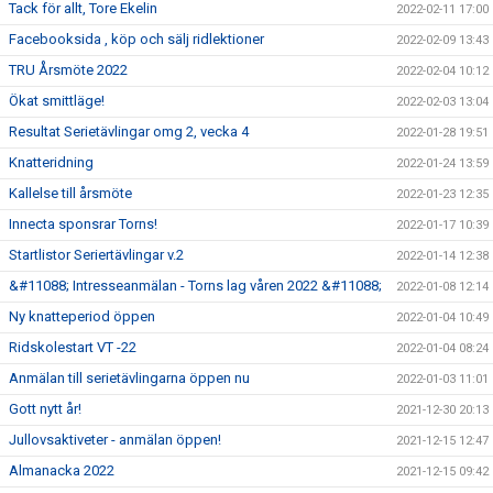
Tack för allt, Tore Ekelin
2022-02-11 17:00
Facebooksida , köp och sälj ridlektioner
2022-02-09 13:43
TRU Årsmöte 2022
2022-02-04 10:12
Ökat smittläge!
2022-02-03 13:04
Resultat Serietävlingar omg 2, vecka 4
2022-01-28 19:51
Knatteridning
2022-01-24 13:59
Kallelse till årsmöte
2022-01-23 12:35
Innecta sponsrar Torns!
2022-01-17 10:39
Startlistor Seriertävlingar v.2
2022-01-14 12:38
&#11088; Intresseanmälan - Torns lag våren 2022 &#11088;
2022-01-08 12:14
Ny knatteperiod öppen
2022-01-04 10:49
Ridskolestart VT -22
2022-01-04 08:24
Anmälan till serietävlingarna öppen nu
2022-01-03 11:01
Gott nytt år!
2021-12-30 20:13
Jullovsaktiveter - anmälan öppen!
2021-12-15 12:47
Almanacka 2022
2021-12-15 09:42