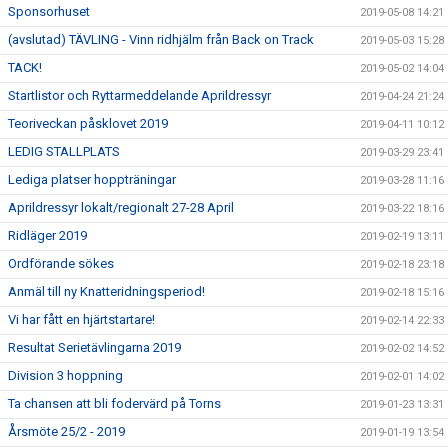
Sponsorhuset
2019-05-08 14:21
(avslutad) TÄVLING - Vinn ridhjälm från Back on Track
2019-05-03 15:28
TACK!
2019-05-02 14:04
Startlistor och Ryttarmeddelande Aprildressyr
2019-04-24 21:24
Teoriveckan påsklovet 2019
2019-04-11 10:12
LEDIG STALLPLATS
2019-03-29 23:41
Lediga platser hoppträningar
2019-03-28 11:16
Aprildressyr lokalt/regionalt 27-28 April
2019-03-22 18:16
Ridläger 2019
2019-02-19 13:11
Ordförande sökes
2019-02-18 23:18
Anmäl till ny Knatteridningsperiod!
2019-02-18 15:16
Vi har fått en hjärtstartare!
2019-02-14 22:33
Resultat Serietävlingarna 2019
2019-02-02 14:52
Division 3 hoppning
2019-02-01 14:02
Ta chansen att bli fodervärd på Torns
2019-01-23 13:31
Årsmöte 25/2 - 2019
2019-01-19 13:54