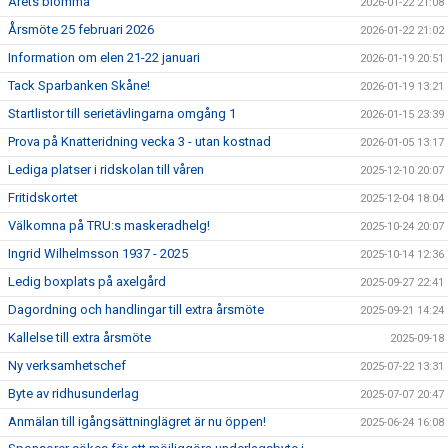
Årets blomma
2026-01-22 21:08
Årsmöte 25 februari 2026
2026-01-22 21:02
Information om elen 21-22 januari
2026-01-19 20:51
Tack Sparbanken Skåne!
2026-01-19 13:21
Startlistor till serietävlingarna omgång 1
2026-01-15 23:39
Prova på Knatteridning vecka 3 - utan kostnad
2026-01-05 13:17
Lediga platser i ridskolan till våren
2025-12-10 20:07
Fritidskortet
2025-12-04 18:04
Välkomna på TRU:s maskeradhelg!
2025-10-24 20:07
Ingrid Wilhelmsson 1937 - 2025
2025-10-14 12:36
Ledig boxplats på axelgård
2025-09-27 22:41
Dagordning och handlingar till extra årsmöte
2025-09-21 14:24
Kallelse till extra årsmöte
2025-09-18
Ny verksamhetschef
2025-07-22 13:31
Byte av ridhusunderlag
2025-07-07 20:47
Anmälan till igångsättninglägret är nu öppen!
2025-06-24 16:08